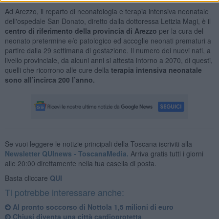
Ad Arezzo, il reparto di neonatologia e terapia intensiva neonatale
dell'ospedale San Donato, diretto dalla dottoressa Letizia Magi, è il
centro di riferimento della provincia di Arezzo
per la cura del
neonato pretermine e/o patologico ed accoglie neonati prematuri a
partire dalla 29 settimana di gestazione. Il numero dei nuovi nati, a
livello provinciale, da alcuni anni si attesta intorno a 2070, di questi,
quelli che ricorrono alle cure della
terapia intensiva neonatale
sono all’incirca 200 l’anno.
Se vuoi leggere le notizie principali della Toscana iscriviti alla
Newsletter QUInews - ToscanaMedia.
Arriva gratis tutti i giorni
alle 20:00 direttamente nella tua casella di posta.
Basta cliccare
QUI
Ti potrebbe interessare anche:
Al pronto soccorso di Nottola 1,5 milioni di euro
Chiusi diventa una città cardioprotetta