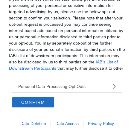
processing of your personal or sensitive information for
targeted advertising by us, please use the below opt-out
Sulla “qualità delle cure nella medicina perinatale” si focalizzerà il
section to confirm your selection. Please note that after your
seminario sulla prematurità nell’area vasta Toscana sud est, in
opt-out request is processed you may continue seeing
programma venerdì 18 novembre presso il Centro Direzionale di
interest-based ads based on personal information utilized by
Piazzale Rosselli a Siena. L’incontro, promosso dall’Azienda
us or personal information disclosed to third parties prior to
Ospedaliera Universitaria senese e dalla USL Toscana sud est,
your opt-out. You may separately opt-out of the further
metterà a c
onfronto i professionisti della Rete Neonatale
che
disclosure of your personal information by third parties on the
coinvolge tutti i punti nascita delle province di Siena, Arezzo e
IAB’s list of downstream participants. This information may
Grosseto e che ha nell’UOC Terapia intensiva neonatale del
also be disclosed by us to third parties on the
IAB’s List of
Policlicnico Santa Maria alle Scotte un punto di riferimento di
Downstream Participants
that may further disclose it to other
eccellenza.
third parties.
Al convegno prenderanno parte anche i pediatri e gli
infermieri
degli ospedali di Nottola e Campostaggia
con un tema
Personal Data Processing Opt Outs
particolarmente caro alle mamme, l’allattamento al seno dei
neonati prematuri nell’ambito delle più recenti raccomandazioni
dell’Unicef, mentre il follow-up neuro evolutivo del neonato
CONFIRM
pretermine all’interno della Rete neonatale sarà affrontato dalla
dotoressa Buresti dell’ospedale di Arezzo.
La tecnica del
massaggio infantile
come mezzo di comunicazione eccellente fra
Data Deletion
Data Access
Privacy Policy
genitori e piccoli prematuri caratterizzerà l’intervento dell’equipe
infermieristica dell’ospedale di Grosseto.