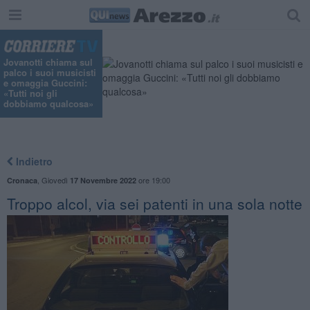
"
Jovanotti chiama sul
palco i suoi musicisti
e omaggia Guccini:
«Tutti noi gli
dobbiamo qualcosa»
Indietro
,
Giovedì
ore 19:00
Cronaca
17 Novembre 2022
Troppo alcol, via sei patenti in una sola notte