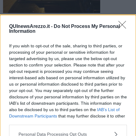
I carabinieri hanno beccato diversi conducenti alla guida
dopo aver bevuto troppo, alcuni sono neo patentati
QUInewsArezzo.it -
Do Not Process My Personal
Information
If you wish to opt-out of the sale, sharing to third parties, or
processing of your personal or sensitive information for
targeted advertising by us, please use the below opt-out
VALTIBERINA —
Alla guida dopo aver alzato troppo il gomito. Un
section to confirm your selection. Please note that after your
fenomeno purtroppo diffuso anche nell'Aretino.
opt-out request is processed you may continue seeing
interest-based ads based on personal information utilized by
La scorsa notte, sulla E45 e sulle principali arterie della Valtiberina,
us or personal information disclosed to third parties prior to
in poche ore sono state
sei le patenti ritirate
ad altrettanti
your opt-out. You may separately opt-out of the further
conducenti, alcuni
neo patentati
, a causa di un tasso alcolemico
troppo altro rilevato con l'etilometro. Altri tre conducenti, invece,
disclosure of your personal information by third parties on the
sono stati trovati in possesso di hashish e spinelli.
IAB’s list of downstream participants. This information may
also be disclosed by us to third parties on the
IAB’s List of
Downstream Participants
that may further disclose it to other
third parties.
L'operazione è scattata durante una serie di controlli intensificati
Personal Data Processing Opt Outs