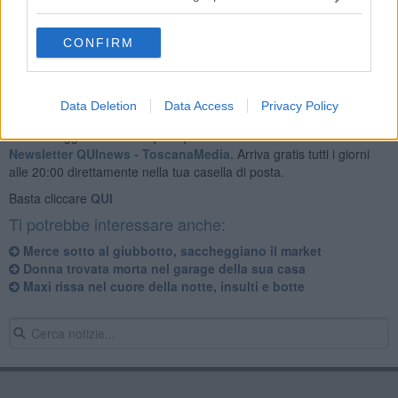
dall'Arma per garantire maggiore sicurezza sulle strade e arginare i
furti.
CONFIRM
Data Deletion
Data Access
Privacy Policy
Se vuoi leggere le notizie principali della Toscana iscriviti alla
Newsletter QUInews - ToscanaMedia.
Arriva gratis tutti i giorni
alle 20:00 direttamente nella tua casella di posta.
Basta cliccare
QUI
Ti potrebbe interessare anche:
Merce sotto al giubbotto, saccheggiano il market
Donna trovata morta nel garage della sua casa
Maxi rissa nel cuore della notte, insulti e botte