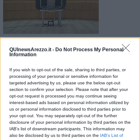
L'uomo di 51 anni è accusato di violenza sessuale aggravata
su alunni dell'asilo dove lavorava. L'udienza preliminare è
QUInewsArezzo.it -
Do Not Process My Personal
fissata per il 3 febbraio
Information
If you wish to opt-out of the sale, sharing to third parties, or
processing of your personal or sensitive information for
targeted advertising by us, please use the below opt-out
section to confirm your selection. Please note that after your
AREZZO —
Gli abusi
risalirebbero al periodo precedente al
opt-out request is processed you may continue seeing
marzo 2012
e, stando alle testimonianze dei piccoli,
sarebbero
interest-based ads based on personal information utilized by
avvenuti nel bagno della scuola materna
, dove il bidello si
us or personal information disclosed to third parties prior to
sarebbe
spogliato costringendoli ad atti sessuali
. La notizia,
your opt-out. You may separately opt-out of the further
pubblicata su
La Nazione
è emersa in seguito alle notifiche, dopo
disclosure of your personal information by third parties on the
l'avviso di chiusura delle indagini e la richiesta di rinvio a giudizio
IAB’s list of downstream participants. This information may
formulata dal pm Ersilia Spena. Il bidello,
che era stato arrestato
(ai domiciliari)
ed ha tuttora l'obbligo di dimora nella sua
also be disclosed by us to third parties on the
IAB’s List of