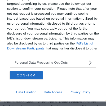
dell’Opera”.
targeted advertising by us, please use the below opt-out
Le scene sono di Daniele Leone, l’allestimento del Teatro del
section to confirm your selection. Please note that after your
Maggio Musicale Fiorentino
. Alla guida dell’
Orchestra Le Stanze
opt-out request is processed you may continue seeing
dell’Opera
, il maestro
Fabrizio Maria Carminati, con il Coro del
interest-based ads based on personal information utilized by
Teatro Marrucino di Chieti
diretto dal maestro
Christian
us or personal information disclosed to third parties prior to
Starinieri. I c
ostumi sono di
Manu Lalli e Gianna Poli
, il disegno
your opt-out. You may separately opt-out of the further
luci di
Giuseppe Filipponio
, aretino, light designer teatrale tra i più
disclosure of your personal information by third parties on the
richiesti nella prosa, che ha debuttato nel “Gianni Schicchi” ad
IAB’s list of downstream participants. This information may
Arezzo nella lirica, mentre il coordinamento artistico è del maestro
also be disclosed by us to third parties on the
IAB’s List of
Luca Provenzani.
Downstream Participants
that may further disclose it to other
Il progetto coinvolge
il distretto orafo aretino,
realtà cardine
third parties.
delle eccellenze del Made in Italy che fa di Arezzo una delle capitali
mondiali del settore dell’oro. Come nel “
Gianni Schicchi”
, andato
Personal Data Processing Opt Outs
in scena al Teatro Petrarca di Arezzo nel 2025 per la prima
edizione del progetto “Le Stanze dell’Opera”, la potenza del
CONFIRM
melodramma italiano si unirà con l’eleganza e la creatività dell’arte
orafa: i gioielli indossati per l’occasione dal cast saranno infatti
opere uniche, realizzate dalle aziende aderenti a FederOrafi
(biglietti in vendita su
https://discoverarezzo.ticka.it/dettaglio-
Data Deletion
Data Access
Privacy Policy
spettacolo.php?negozio_spettacolo_id=673
).
Dichiara
Mario Cassi
: “Volevo che al Teatro Petrarca tornasse il