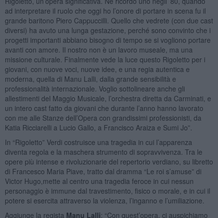
Rigoletto, un’opera significativa. Ne ricordo uno negli ’80, quando
ad interpretare il ruolo che oggi ho l’onore di portare in scena fu il
grande baritono Piero Cappuccilli. Quello che vedrete (con due cast
diversi) ha avuto una lunga gestazione, perché sono convinto che i
progetti importanti abbiano bisogno di tempo se si vogliono portare
avanti con amore. Il nostro non è un lavoro museale, ma una
missione culturale. Finalmente vede la luce questo Rigoletto per i
giovani, con nuove voci, nuove idee, e una regia autentica e
moderna, quella di Manu Lalli, dalla grande sensibilità e
professionalità internazionale. Voglio sottolineare anche gli
allestimenti del Maggio Musicale, l’orchestra diretta da Carminati, e
un intero cast fatto da giovani che durante l’anno hanno lavorato
con me alle Stanze dell’Opera con grandissimi professionisti, da
Katia Ricciarelli a Lucio Gallo, a Francisco Araiza e Sumi Jo”.
In “Rigoletto” Verdi costruisce una tragedia in cui l’apparenza
diventa regola e la maschera strumento di sopravvivenza. Tra le
opere più intense e rivoluzionarie del repertorio verdiano, su libretto
di Francesco Maria Piave, tratto dal dramma “Le roi s’amuse” di
Victor Hugo,mette al centro una tragedia feroce in cui nessun
personaggio è immune dal travestimento, fisico o morale, e in cui il
potere si esercita attraverso la violenza, l’inganno e l’umiliazione.
Aggiunge la regista
Manu Lalli
: “Con quest’opera, ci auspichiamo