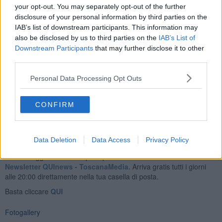
your opt-out. You may separately opt-out of the further
disclosure of your personal information by third parties on the
IAB’s list of downstream participants. This information may
Poco dopo, quando il mezzo di soccorso non si era ancora avviato
also be disclosed by us to third parties on the
IAB’s List of
verso il San Donato, la signora ha ripetuto lo stesso racconto alla
Downstream Participants
that may further disclose it to other
pattuglia della
Polizia Municipale
che è intervenuta. Dalle prime
third parties.
sommarie informazioni, sembra che l'anziana investita non abbia
subito gravi conseguenze.
Personal Data Processing Opt Outs
Giulio Cirinei
CONFIRM
Data Deletion
Data Access
Privacy Policy
Se vuoi leggere le notizie principali della Toscana iscriviti alla
Newsletter QUInews - ToscanaMedia.
Arriva gratis tutti i giorni
alle 20:00 direttamente nella tua casella di posta.
Basta cliccare
QUI
Fotogallery