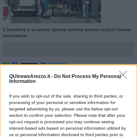
L'incidente è accaduto questa mattina mentre un'auto faceva
retromarcia
AREZZO —
Investita in
via Mochi
. Questa mattina un'anziana
QUInewsArezzo.it -
Do Not Process My Personal
signora stava camminando sul marciapiede, aiutata dal suo
Information
bastone, all'altezza della chiesa di San Giuseppe Artigiano, quando
dal parcheggio antistante il sagrato un'altra anziana ha tentato di
If you wish to opt-out of the sale, sharing to third parties, or
uscire in retromarcia, per poi immettersi sulla strada in direzione
processing of your personal or sensitive information for
della rotatoria della tangenziale urbana. L'urto è stato inevitabile.
targeted advertising by us, please use the below opt-out
"
Stavo facendo manovra, non l'ho proprio vista, per fortuna andavo
section to confirm your selection. Please note that after your
pianissimo
", ha raccontato, mentre la vittima veniva medicata e
opt-out request is processed you may continue seeing
stabilizzata, prima della corsa in
ospedale a bordo
interest-based ads based on personal information utilized by
dell'ambulanza
.
us or personal information disclosed to third parties prior to