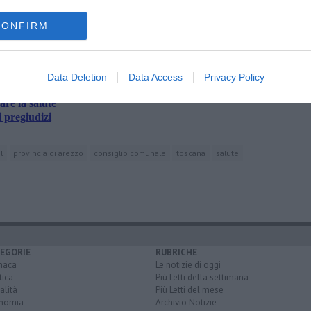
amente nella tua casella di posta.
CONFIRM
Data Deletion
Data Access
Privacy Policy
l "San Donato"
re la salute
i pregiudizi
l
provincia di arezzo
consiglio comunale
toscana
salute
EGORIE
RUBRICHE
naca
Le notizie di oggi
tica
Più Letti della settimana
alità
Più Letti del mese
nomia
Archivio Notizie