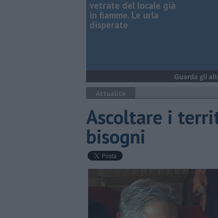
vetrate del locale già
in fiamme. Le urla
disperate
Attualità
Ascoltare i terri
bisogni