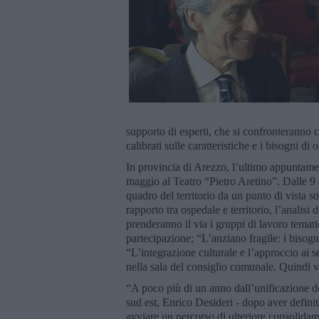
supporto di esperti, che si confronteranno c
calibrati sulle caratteristiche e i bisogni di 
In provincia di Arezzo, l’ultimo appuntam
maggio al Teatro “Pietro Aretino”. Dalle 9 
quadro del territorio da un punto di vista s
rapporto tra ospedale e territorio, l’analisi 
prenderanno il via i gruppi di lavoro tematic
partecipazione; “L’anziano fragile: i bisogni
“L’integrazione culturale e l’approccio ai s
nella sala del consiglio comunale. Quindi ve
“A poco più di un anno dall’unificazione de
sud est, Enrico Desideri - dopo aver defini
avviare un percorso di ulteriore consolidame