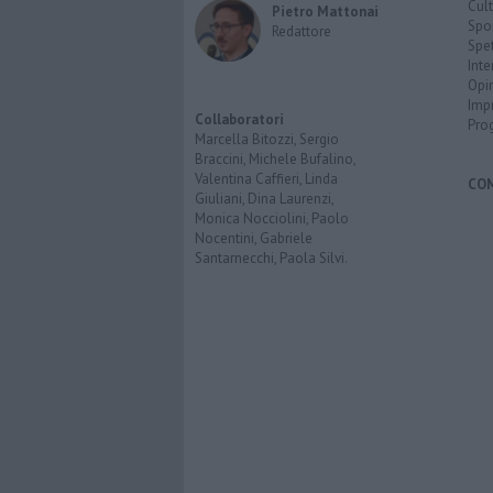
Cult
Pietro Mattonai
Spo
Redattore
Spet
Inte
Opi
Imp
Collaboratori
Pro
Marcella Bitozzi, Sergio
Braccini, Michele Bufalino,
Valentina Caffieri, Linda
CO
Giuliani, Dina Laurenzi,
Monica Nocciolini, Paolo
Nocentini, Gabriele
Santarnecchi, Paola Silvi.