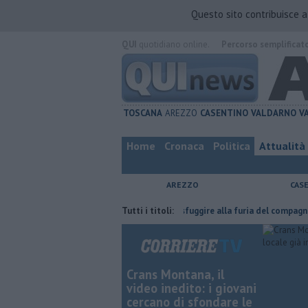
Questo sito contribuisce 
QUI
quotidiano online.
Percorso semplificat
TOSCANA
AREZZO
CASENTINO
VALDARNO
V
Home
Cronaca
Politica
Attualità
AREZZO
CAS
a fatta
Nascosta in un bar per sfuggire alla furia del compagno
Tutti i titoli:
​T
Crans Montana, il
video inedito: i giovani
cercano di sfondare le