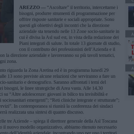
C
AREZZO —
“Ascoltare” il territorio, intercettarne i
bisogni, produrre strumenti di programmazione per
offrire risposte sanitarie e sociali appropriate. Sono
questi gli obiettivi degli incontri che la direzione
aziendale sta tenendo nelle 13 Zone socio-sanitarie in
A
cui è divisa la Asl sud est, in vista della redazione dei
Piani integrati di salute. In totale 13 giornate di studio,
con il contributo dei professionisti dell’Azienda e il
on la direzione aziendale e lavoreranno su più tavoli tematici,
ogni zona.
A
ento riguarda la Zona Aretina ed è in programma lunedì 29
alle 13 sono previste alcune relazioni che serviranno a fare un
ocio-sanitario e demografico. Saranno affrontati i temi del
dei bisogni, le linee strategiche di Area vasta. Alle 14,30
i su “Altre adolescenze: giovani in bilico tra invisibilità e
 sociosanitari emergenti”; “Reti cliniche integrate e strutturate”;
ervizi”. In contemporanea si riunirà la conferenza dei sindaci
rrà realizzata una sintesi di quanto discusso.
lle tre Aziende – spiega il direttore generale della Asl Toscana
to il nuovo modello organizzativo, abbiamo ritenuto necessario
nto dell’identità aziendale, incontrando uno per uno i territori,