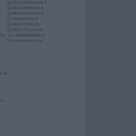
QuiNewsValdinievole.it
QuiNewsValdisieve.it
QuiNewsValtiberina.it
QuiNewsVersilia.it
QuiNewsVolterra.it
QuiNewsTango.com
Don
ToscanaMediaNews.it
Fiorentinanews.com
le di
zzi