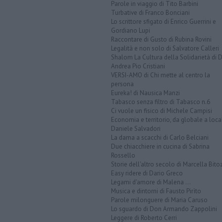
Parole in viaggio di Tito Barbini
Turbative di Franco Bonciani
Lo scrittore sfigato di Enrico Guerrini e
Gordiano Lupi
Raccontare di Gusto di Rubina Rovini
Legalità e non solo di Salvatore Calleri
Shalom La Cultura della Solidarietà di 
Andrea Pio Cristiani
VERSI-AMO di Chi mette al centro la
persona
Eureka! di Nausica Manzi
Tabasco senza filtro di Tabasco n.6
Ci vuole un fisico di Michele Campisi
Economia e territorio, da globale a loca
Daniele Salvadori
La dama a scacchi di Carlo Belciani
Due chiacchiere in cucina di Sabrina
Rossello
Storie dell'altro secolo di Marcella Bito
Easy ridere di Dario Greco
Legami d'amore di Malena ...
Musica e dintorni di Fausto Pirìto
Parole milonguere di Maria Caruso
Lo sguardo di Don Armando Zappolini
Leggere di Roberto Cerri