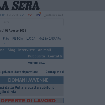
23°
35°
EO:
AREZZO
QuiNews.net
vedì
06 Agosto 2026
PISA
PISTOIA
LUCCA
MASSA CARRARA
ino
Blog
Interviste
Animali
Pubblicità
Contatti
VALTIBERINA
co dove risparmiare
Contagiata da legionella, non ce l'ha fatta
Nas
DOMANI AVVENNE
esi dalla Polizia scatta subito il
glio di via