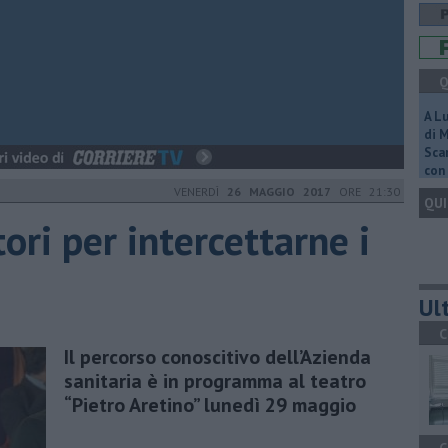
Q
A L
di 
Scar
con 
VENERDÌ
26 MAGGIO 2017
ORE 21:30
QUI
tori per intercettarne i
Ult
C
Il percorso conoscitivo dell’Azienda
sanitaria è in programma al teatro
“Pietro Aretino” lunedì 29 maggio