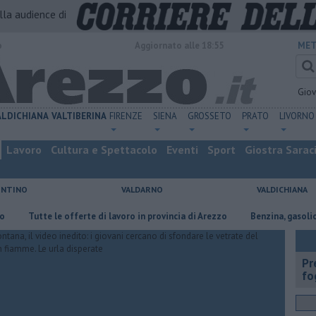
alla audience di
o
Aggiornato alle 18:55
MET
Gio
ALDICHIANA
VALTIBERINA
FIRENZE
SIENA
GROSSETO
PRATO
LIVORNO
Lavoro
Cultura e Spettacolo
Eventi
Sport
Giostra Sarac
ENTINO
VALDARNO
VALDICHIANA
utte le offerte di lavoro in provincia di Arezzo
​Benzina, gasolio, gpl, ec
Pr
fo