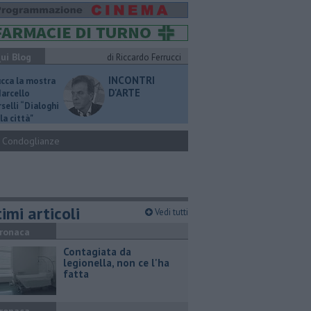
ui Blog
di Riccardo Ferrucci
INCONTRI
ucca la mostra
D'ARTE
Marcello
selli “Dialoghi
la città"
Condoglianze
imi articoli
Vedi tutti
ronaca
Contagiata da
legionella, non ce l'ha
fatta