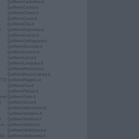
QuiNewsCasentino.it
QuiNewsCecina.it
QuiNewsChianti.it
QuiNewsCuoio.it
QuiNewsElba.it
i
QuiNewsEmpolese.it
QuiNewsFirenze.it
QuiNewsGarfagnana.it
QuiNewsGrosseto.it
QuiNewsLivorno.it
QuiNewsLucca.it
QuiNewsLunigiana.it
QuiNewsMaremma.it
QuiNewsMassaCarrara.it
ATTE
QuiNewsMugello.it
QuiNewsPisa.it
QuiNewsPistoia.it
nari
QuiNewsPrato.it
a
QuiNewsSiena.it
QuiNewsValbisenzio.it
QuiNewsValdarno.it
i
QuiNewsValdelsa.it
o e
QuiNewsValdera.it
QuiNewsValdichiana.it
lla
QuiNewsValdicornia.it