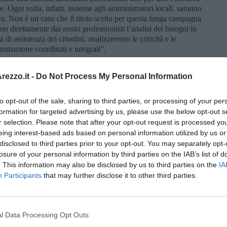
le. Ogni volta, infatti, insieme agli amministratori locali, saranno
ini. Non è un caso che il titolo scelto per questa lunga campagna
emo direttamente dai nostri professionisti l’analisi dei bisogni in
i assistenza dei cittadini, analizzeremo le criticità e le
ammazione coordinati e integrati”.
ezzo.it -
Do Not Process My Personal Information
anitaria che definisce gli obiettivi di salute e benessere, i
scuna Zona socio-sanitaria della Toscana. Previsto dalla normativa
 guida individuate dal Piano sociale e sanitario integrato regionale
to opt-out of the sale, sharing to third parties, or processing of your per
ofilo di salute (dati demografici, sociali, sanitari e ambientali),
formation for targeted advertising by us, please use the below opt-out s
vive in una zona ha di sé, del proprio stato di salute e del
r selection. Please note that after your opt-out request is processed y
ategica.
eing interest-based ads based on personal information utilized by us or
disclosed to third parties prior to your opt-out. You may separately opt-
losure of your personal information by third parties on the IAB’s list of
San Savino, Subbiano, Capolona, Castiglion Fibocchie Civitella
. This information may also be disclosed by us to third parties on the
IA
Participants
that may further disclose it to other third parties.
l Data Processing Opt Outs
oscana iscriviti alla
Newsletter QUInews - ToscanaMedia.