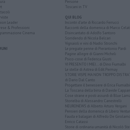
ura
Persone
rt
Toscani in TV
tacoli
rviste
QUI BLOG
nion Leader
Incontri d'arte di Riccardo Ferrucci
rese & Professioni
Racconti della domenica di Marco Celat
grammazione Cinema
Disincantato di Adolfo Santoro
Sorridendo di Nicola Belcari
Vignaioli e vini di Nadio Stronchi
MUNI
Le pregiate penne di Pierantonio Pardi
Pagine allegre di Gianni Micheli
Psico-cose di Federica Giusti
VI PRESENTO I MIEI... di Dino Fiumalbi
Le stelle di Astrea di Edit Permay
STORIE VISPE MA NON TROPPO DISTR
di Dario Dal Canto
Progettare il benessere di Erica Fiumalbi
La Toscana della birra di Davide Cappan
Cose strane e posti assurdi di Blue Lam
Storielba di Alessandro Canestrelli
NEURONEWS di Alberto Arturo Vergani
Pensieri della domenica di Libero Ventur
Fauda e balagan di Alfredo De Girolam
Enrico Catassi
Storie di ordinaria umanità di Nicolò Ste