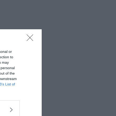
sonal or
ection to
ou may
 personal
out of the
 downstream
B’s List of