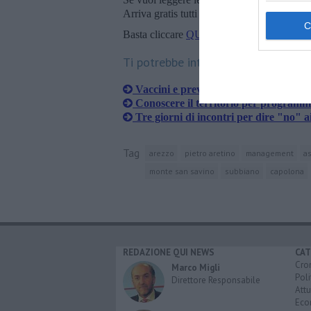
Arriva gratis tutti i giorni alle 20:00 dirett
Basta cliccare
QUI
Ti potrebbe interessare anche:
Vaccini e prevenzione, se ne parla a
​Conoscere il territorio per programma
Tre giorni di incontri per dire "no" a
Tag
arezzo
pietro aretino
management
as
monte san savino
subbiano
capolona
REDAZIONE QUI NEWS
CAT
Cro
Marco Migli
Poli
Direttore Responsabile
Attu
Eco