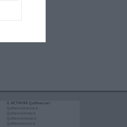
IL NETWORK QuiNews.net
QuiNewsAbetone.it
QuiNewsAmiata.it
QuiNewsAnimali.it
QuiNewsArezzo.it