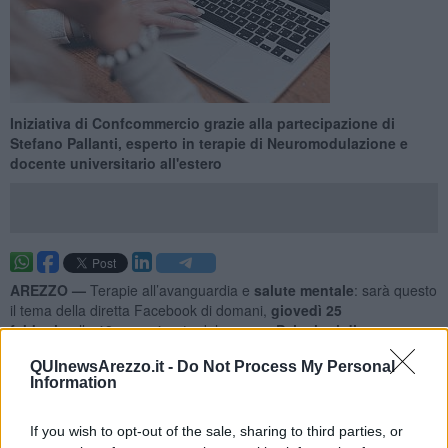
Iniziativa di Confcommercio grazie alla partecipazione di
Stefano Pallanti, esperto in terapie di Neuromodulazione e
docente universitario all'estero
AREZZO —
Terapie all’avanguardia e
salute mentale
: sarà questo
il tema della diretta Facebook di domani,
giovedì 25
febbraio
alle
18,
organizzata dal
gruppo Psicologi di
Confcommercio
Arezzo.
QUInewsArezzo.it -
Do Not Process My Personal
Ad approfondire l’argomento sarà
Stefano Pallanti
, esperto in
Information
terapie di Neuromodulazione e docente
in alcune delle migliori
Università americane e inglesi. La cura della persona e la ricerca
If you wish to opt-out of the sale, sharing to third parties, or
dell’aggiornamento, alla luce delle più moderne acquisizioni delle