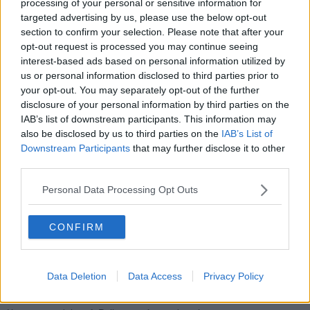
processing of your personal or sensitive information for
neuroscienze anche in ambito digitale, sono i due principi su cui si
targeted advertising by us, please use the below opt-out
basano gli studi di
Pallanti
, contestualizzati in un momento storico
section to confirm your selection. Please note that after your
che sta mettendo a dura prova il benessere, anche psicologico, di
opt-out request is processed you may continue seeing
milioni di persone.
interest-based ads based on personal information utilized by
us or personal information disclosed to third parties prior to
your opt-out. You may separately opt-out of the further
disclosure of your personal information by third parties on the
“La
prevenzione
tramite la terapia è fondamentale per il nostro
IAB’s list of downstream participants. This information may
benessere personale, che passa prima dalla stabilità psicologica –
also be disclosed by us to third parties on the
IAB’s List of
spiega – Invece in tante situazioni si opta per cercare una cura solo
Downstream Participants
that may further disclose it to other
in presenza di sintomi clinici. Prevenire serve a ridurre la sofferenza
third parties.
delle persone, a prevenire la cronicità ma anche a contenere i costi
delle cure. La priorità, nello scenario attuale, deve essere la cura
Personal Data Processing Opt Outs
della persona nella sua interezza e dignità in ogni fase, anche nelle
più difficili della propria esistenza”.
CONFIRM
Interverranno anche la presidente del Gruppo psicologi di
Confcommercio Arezzo dottoressa
Elisa Marcheselli
insieme alla
dottoressa
Christina Bachmann,
e alle dottoresse
Simona
Turchetti
e
Ilaria Sguerri.
"Oggi è sempre più importante
Data Deletion
Data Access
Privacy Policy
monitorare la nostra salute, e le innovazioni tecnologiche possono
venire in nostro aiuto anche nell’ambito della salute mentale.