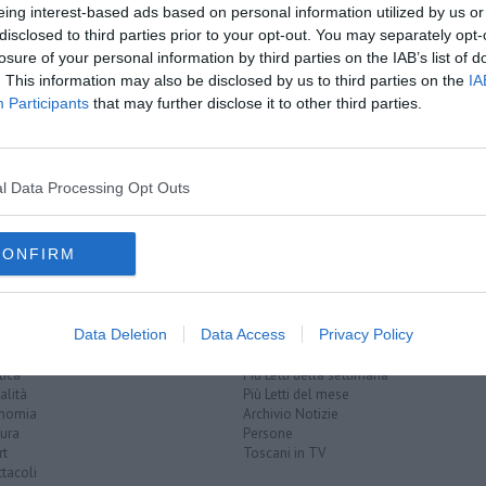
A
eing interest-based ads based on personal information utilized by us or
disclosed to third parties prior to your opt-out. You may separately opt-
oscana iscriviti alla
Newsletter QUInews - ToscanaMedia.
losure of your personal information by third parties on the IAB’s list of
amente nella tua casella di posta.
. This information may also be disclosed by us to third parties on the
IA
Participants
that may further disclose it to other third parties.
l Data Processing Opt Outs
euro
algoritmo
CONFIRM
Data Deletion
Data Access
Privacy Policy
EGORIE
RUBRICHE
naca
Le notizie di oggi
tica
Più Letti della settimana
alità
Più Letti del mese
nomia
Archivio Notizie
ura
Persone
rt
Toscani in TV
tacoli