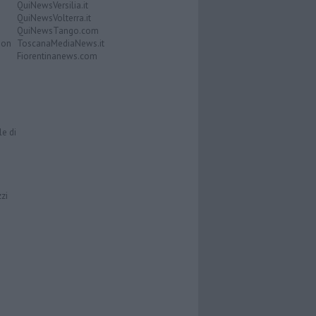
QuiNewsVersilia.it
QuiNewsVolterra.it
QuiNewsTango.com
Don
ToscanaMediaNews.it
Fiorentinanews.com
le di
zzi