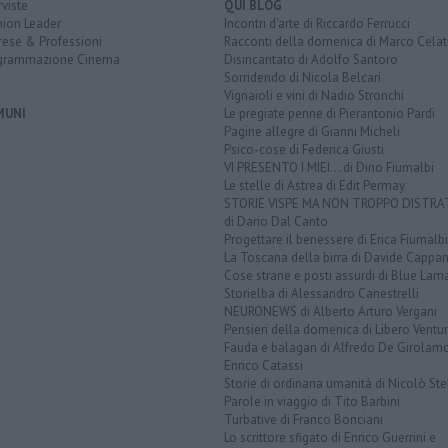
rviste
QUI BLOG
nion Leader
Incontri d'arte di Riccardo Ferrucci
rese & Professioni
Racconti della domenica di Marco Celat
grammazione Cinema
Disincantato di Adolfo Santoro
Sorridendo di Nicola Belcari
Vignaioli e vini di Nadio Stronchi
MUNI
Le pregiate penne di Pierantonio Pardi
Pagine allegre di Gianni Micheli
Psico-cose di Federica Giusti
VI PRESENTO I MIEI... di Dino Fiumalbi
Le stelle di Astrea di Edit Permay
STORIE VISPE MA NON TROPPO DISTR
di Dario Dal Canto
Progettare il benessere di Erica Fiumalbi
La Toscana della birra di Davide Cappan
Cose strane e posti assurdi di Blue Lam
Storielba di Alessandro Canestrelli
NEURONEWS di Alberto Arturo Vergani
Pensieri della domenica di Libero Ventur
Fauda e balagan di Alfredo De Girolam
Enrico Catassi
Storie di ordinaria umanità di Nicolò Ste
Parole in viaggio di Tito Barbini
Turbative di Franco Bonciani
Lo scrittore sfigato di Enrico Guerrini e