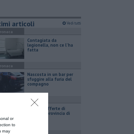
imi articoli
Vedi tutti
ronaca
Contagiata da
legionella, non ce l'ha
fatta
ronaca
Nascosta in un bar per
sfuggire alla furia del
compagno
ttualità
​Tutte le offerte di
lavoro in provincia di
Arezzo
sonal or
ection to
ou may