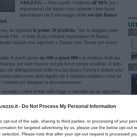
AREZZO —
Sono partiti i rimborsi
all''80%
per i
risparmiatori che hanno visto azzerate i loro bond
subordinati con il salvataggio delle
vecchie Banca
ieti
.
Ult
esso, ha liquidato
le prime 20 pratiche,
"per la maggior parte -
C
rale Fitd - si tratta di piccolissimi risparmiatori di Banca
medio iniziale non superiore a 20mila euro. Pronte per essere
alite in pochi giorni
da 600 a quasi 800
e la struttura dedicata
aterna, per dare risposte nel più breve tempo possibile. Il fatto
C
i piccoli obbligazionisti della vecchia Banca Etruria è dettato solo
 istanza (attraverso studi legali) che è risultata completa e non ha
 i termini per integrare la documentazione.
" secondo i criteri dettati dalla legge e calcolato da un algoritmo
r fare un esempio - dice Paterna -
5mila euro diventano 4mila
".
A
erna si augura di riuscire a chiudere almeno altrettante pratiche
ezzo.it -
Do Not Process My Personal Information
to opt-out of the sale, sharing to third parties, or processing of your per
formation for targeted advertising by us, please use the below opt-out s
r selection. Please note that after your opt-out request is processed y