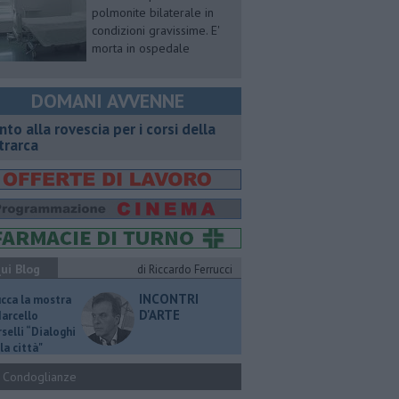
polmonite bilaterale in
condizioni gravissime. E'
morta in ospedale
DOMANI AVVENNE
onto alla rovescia per i corsi della
trarca
ui Blog
di Riccardo Ferrucci
INCONTRI
ucca la mostra
D'ARTE
Marcello
selli “Dialoghi
la città"
Condoglianze