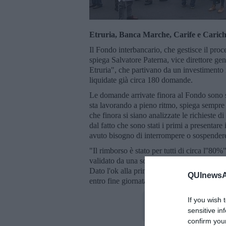
Etruria, Banca Marche, Carife e Carich
Il Fondo interbancario, che gestisce il proc
spiega Salvatore Paterna, vice direttore gene
Etruria", che partivano da un investimento 
liquidate già circa 180 domande.
Le domande arrivate finora al Fondo sono s
sta lavorando a pieno ritmo, spiega sempre P
che finora si siano analizzate le richieste d
dal fatto che sono stati i primi a presentare
avuto bisogno di interrompere o sospendere
"Il rimborso è stato per tutti di circa l''80%
validato da una società esterna al Fitd: "Pe
Dato l'ok alla prima ventina di bonifici, Pat
QUInewsAr
entro fine giornata.
If you wish 
sensitive in
confirm you