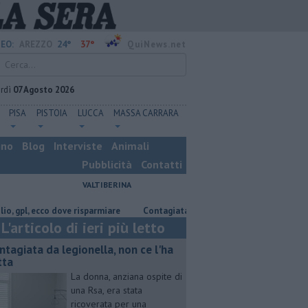
24°
37°
EO:
AREZZO
QuiNews.net
rdì
07 Agosto 2026
PISA
PISTOIA
LUCCA
MASSA CARRARA
ino
Blog
Interviste
Animali
Pubblicità
Contatti
VALTIBERINA
l, ecco dove risparmiare
Contagiata da legionella, non ce l'ha fatta
L'articolo di ieri più letto
ntagiata da legionella, non ce l'ha
tta
La donna, anziana ospite di
una Rsa, era stata
ricoverata per una