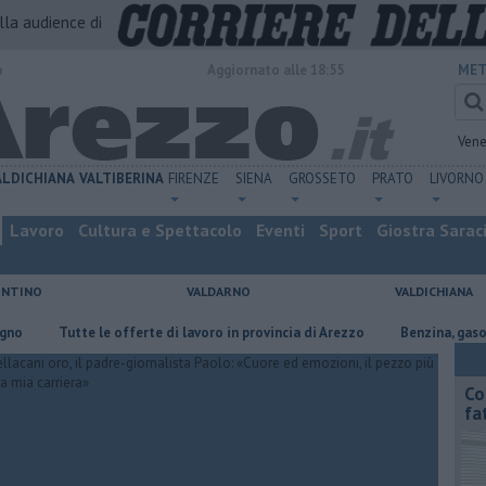
alla audience di
o
Aggiornato alle 18:55
MET
Vene
ALDICHIANA
VALTIBERINA
FIRENZE
SIENA
GROSSETO
PRATO
LIVORNO
Lavoro
Cultura e Spettacolo
Eventi
Sport
Giostra Sarac
ENTINO
VALDARNO
VALDICHIANA
​Tutte le offerte di lavoro in provincia di Arezzo
​Benzina, gasolio, gp
Co
fa