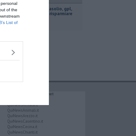
ttualità
 personal
​Benzina, gasolio, gpl,
out of the
ecco dove risparmiare
 downstream
B’s List of
IL NETWORK QuiNews.net
QuiNewsAbetone.it
QuiNewsAmiata.it
QuiNewsAnimali.it
QuiNewsArezzo.it
QuiNewsCasentino.it
QuiNewsCecina.it
QuiNewsChianti.it