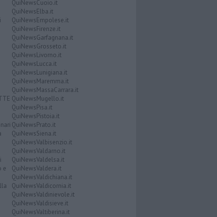
QuiNewsCuoio.it
QuiNewsElba.it
i
QuiNewsEmpolese.it
QuiNewsFirenze.it
QuiNewsGarfagnana.it
QuiNewsGrosseto.it
QuiNewsLivorno.it
QuiNewsLucca.it
QuiNewsLunigiana.it
QuiNewsMaremma.it
QuiNewsMassaCarrara.it
ATTE
QuiNewsMugello.it
QuiNewsPisa.it
QuiNewsPistoia.it
nari
QuiNewsPrato.it
a
QuiNewsSiena.it
QuiNewsValbisenzio.it
QuiNewsValdarno.it
i
QuiNewsValdelsa.it
o e
QuiNewsValdera.it
QuiNewsValdichiana.it
lla
QuiNewsValdicornia.it
QuiNewsValdinievole.it
QuiNewsValdisieve.it
QuiNewsValtiberina.it