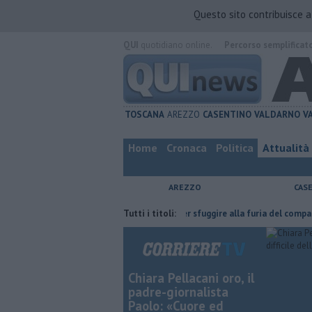
Questo sito contribuisce 
QUI
quotidiano online.
Percorso semplificat
TOSCANA
AREZZO
CASENTINO
VALDARNO
V
Home
Cronaca
Politica
Attualità
AREZZO
CAS
e l'ha fatta
Nascosta in un bar per sfuggire alla furia del compagno
Tutti i titoli:
Chiara Pellacani oro, il
padre-giornalista
Paolo: «Cuore ed