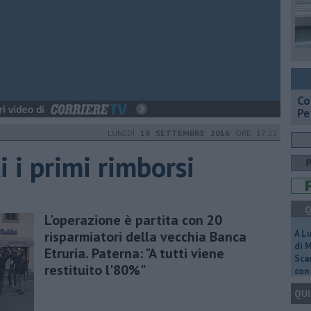
​C
Pe
LUNEDÌ
19 SETTEMBRE 2016
ORE 17:22
i i primi rimborsi
Q
L'operazione è partita con 20
risparmiatori della vecchia Banca
A L
di 
Etruria. Paterna: "A tutti viene
Scar
restituito l'80%"
con 
QUI