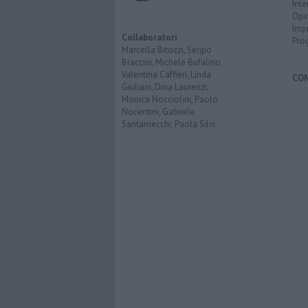
Inte
Opi
Imp
Collaboratori
Pro
Marcella Bitozzi, Sergio
Braccini, Michele Bufalino,
Valentina Caffieri, Linda
CO
Giuliani, Dina Laurenzi,
Monica Nocciolini, Paolo
Nocentini, Gabriele
Santarnecchi, Paola Silvi.