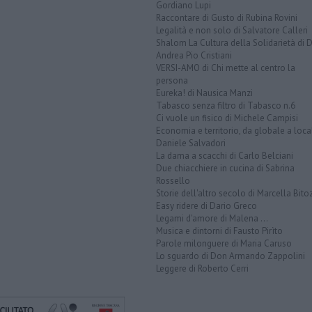
Gordiano Lupi
Raccontare di Gusto di Rubina Rovini
Legalità e non solo di Salvatore Calleri
Shalom La Cultura della Solidarietà di 
Andrea Pio Cristiani
VERSI-AMO di Chi mette al centro la
persona
Eureka! di Nausica Manzi
Tabasco senza filtro di Tabasco n.6
Ci vuole un fisico di Michele Campisi
Economia e territorio, da globale a loca
Daniele Salvadori
La dama a scacchi di Carlo Belciani
Due chiacchiere in cucina di Sabrina
Rossello
Storie dell'altro secolo di Marcella Bito
Easy ridere di Dario Greco
Legami d'amore di Malena ...
Musica e dintorni di Fausto Pirìto
Parole milonguere di Maria Caruso
Lo sguardo di Don Armando Zappolini
Leggere di Roberto Cerri