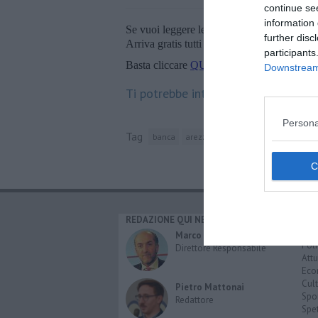
continue se
information 
Se vuoi leggere le notizie principali della T
further disc
Arriva gratis tutti i giorni alle 20:00 dirett
participants
Basta cliccare
QUI
Downstream 
Ti potrebbe interessare anche:
Persona
Tag
banca
arezzo
banca etruria
carife
REDAZIONE QUI NEWS
CAT
Cro
Marco Migli
Poli
Direttore Responsabile
Attu
Eco
Cult
Pietro Mattonai
Spo
Redattore
Spet