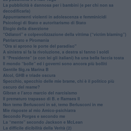
​La pubblicità è dannosa per i bambini (e per chi non sa
decodificarla)
​Appuntamenti violenti in adolescenza e femminicidi
​Psicologi di Stato e autoritarismo di Stato
Elogio della diserzione
“Odiatori” e colpevolizzazione della vittima (“victim blaming”)
​Patriarcato e Piromania
"Ora si aprono le porte del paradiso"
​A sinistra si fa la rivoluzione, a destra si fanno i soldi
​Il “Presidente” (e con lei gli italiani) ha una bella faccia tosta
​Il mondo “bolle” ed i governi sono ancora più bolliti
​Gentile Sig.ra Marina B
​Alcol, GHB e triade oscura
​Specchio, specchio delle mie brame, chi è il politico più
oscuro del reame?
​Gibran e l’arco marcio del narcisismo
​Il prematuro trapasso di B. e Ramses II
​Non temo Berlusconi in sé, temo Berlusconi in me
​Mie risposte al mio Amico-psichiatra
​Secondo Porges e secondo me
​La “mente” secondo Jackson e McLean
La difficile dicibilità della Verità (2)