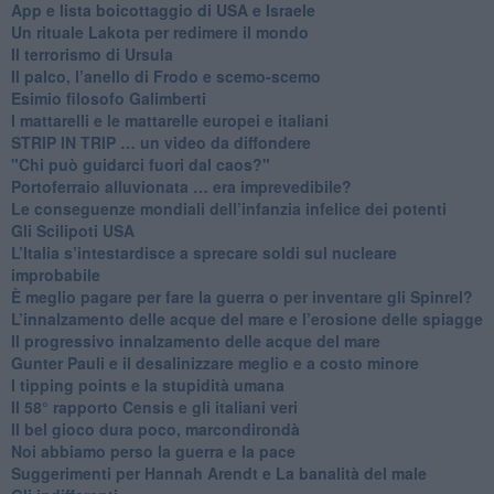
App e lista boicottaggio di USA e Israele
​Un rituale Lakota per redimere il mondo
Il terrorismo di Ursula
​Il palco, l’anello di Frodo e scemo-scemo
Esimio filosofo Galimberti
​I mattarelli e le mattarelle europei e italiani
​STRIP IN TRIP … un video da diffondere
"Chi può guidarci fuori dal caos?"
​Portoferraio alluvionata … era imprevedibile?
Le conseguenze mondiali dell’infanzia infelice dei potenti
​Gli Scilipoti USA
L’Italia s’intestardisce a sprecare soldi sul nucleare
improbabile
È meglio pagare per fare la guerra o per inventare gli Spinrel?
​L’innalzamento delle acque del mare e l’erosione delle spiagge
​Il progressivo innalzamento delle acque del mare
​Gunter Pauli e il desalinizzare meglio e a costo minore
I tipping points e la stupidità umana
​Il 58° rapporto Censis e gli italiani veri
​Il bel gioco dura poco, marcondirondà
Noi abbiamo perso la guerra e la pace
Suggerimenti per Hannah Arendt e La banalità del male