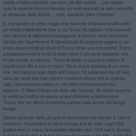
marito e fatta violentare, per anni, da altri uomini … per questo
caso la recente riforma francese sui reati sessuali ha dato centralità
al consenso della donna … mah, lasciamo stare i francesi!
E, a proposito di sesso, leggo che, secondo il
National public radio
,
un media indipendente Usa, a cui Trump ha tagliato i finanziamenti
con l’accusa di
diffondere propaganda di sinistra
, sono scomparsi
dal sito del Dipartimento di Giustizia più di cinquanta pagine in cui
erano documentati gli abusi di Trump verso una minorenne: Trump
successivamente le forzò la testa verso il suo pene scoperto, che
lei poi morse. In risposta, Trump le diede un pugno in testa e la
cacciò fuori
. Ma io non ci credo! Come si può dubitare di un uomo
che, nel Discorso sullo stato dell’Unione, ha sostenuto che gli Usa
sono
più ricchi che mai
, mentre i malevoli dicono che la crescita
cala, i licenziamenti volano e i
18 trilioni di investimenti
non
esistono. E Hillary Clinton ha detto alla Camera:
Se volete scoprire
la verità sul traffico di essere umani chiamate a testimoniare
Trump
. Ma via! Allora dovremmo parlare male anche del bunga-
bunga!
Stiamo parlando della più grandi democrazia del mondo! E i dati lo
mostrano: l’aspettativa di vita in Europa è di 82 anni, negli USA
quattro anni in meno; la mortalità infantile ogni 1000 nati in Europa
è di 3,3, negli USA è di 5,6; il tasso di povertà è del 15%, negli USA