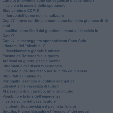
Cancro: intervenire sulle conseguenze o sulle radici?
​Il calcio e la società dello spettacolo
Biodiversità e COP15
​Il ritardo dell’uomo nel mentalizzare
​Cop 27, i nove confini planetari e una bambina ghanese di 10
anni
​I pacifisti sono liberi dal guardare i mondiali di calcio in
Qatar?
​Cop 27, la sceneggiata sponsorizzata Coca-Cola
​Liberarsi dei “biechi blu”
Il riscaldamento globale è adesso
​Erasmo da Rotterdam e la guerra
​Aforismi su guerra, pace e bomba
Cingolani o del disastro ecologico
​Il metano ci dà una mano nel suicidio del pianeta
​Dio? Patria? Famiglia?
Portogallo, esempio di politica energetica
​Elisabetta II e l’assenza di futuro
Al risveglio di un incubo, un altro incubo!
​Piombino e la fine dell’emergenza
​Il vero rischio del gassificatore
​Il violento Dostoevskij e il pacifista Tolstòj
​Buddha, Franco Basaglia e l’”ecocidio” dei negazi