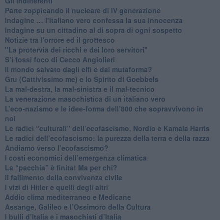
​Gli indifferenti
Parte zoppicando il nucleare di IV generazione
​Indagine … l’italiano vero confessa la sua innocenza
Indagine su un cittadino al di sopra di ogni sospetto
Notizie tra l'orrore ed il grottesco
"La protervia dei ricchi e dei loro servitori"
S’i fossi foco di Cecco Angiolieri
​Il mondo salvato dagli elfi e dai mutaforma?
Gru (Cattivissimo me) e lo Spirito di Goebbels
​La mal-destra, la mal-sinistra e il mal-tecnico
​La venerazione masochistica di un italiano vero
​L’eco-nazismo e le idee-forma dell’800 che sopravvivono in
noi
​Le radici “culturali” dell’ecofascismo, Nordio e Kamala Harris
Le radici dell’ecofascismo: la purezza della terra e della razza
Andiamo verso l’ecofascismo?
I costi economici dell’emergenza climatica
​La “pacchia” è finita! Ma per chi?
​Il fallimento della convivenza civile
​I vizi di Hitler e quelli degli altri
Addio clima mediterraneo e Medicane
​Assange, Galileo e l’Ossimoro della Cultura
​I bulli d’Italia e i masochisti d’Italia