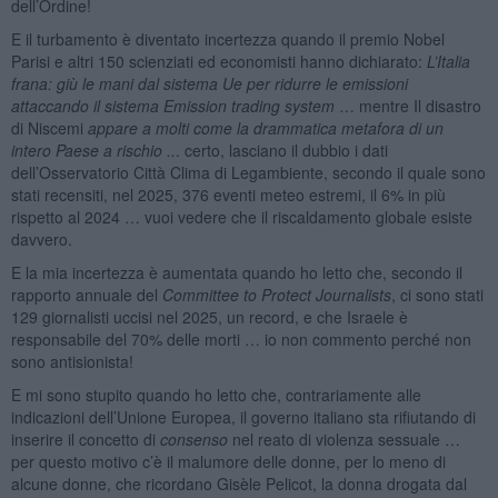
dell’Ordine!
E il turbamento è diventato incertezza quando il premio Nobel
Parisi e altri 150 scienziati ed economisti hanno dichiarato:
L’Italia
frana: giù le mani dal sistema Ue per ridurre le emissioni
attaccando il sistema Emission trading system
… mentre Il disastro
di Niscemi
appare a molti come la drammatica metafora di un
intero Paese a rischio ..
. certo, lasciano il dubbio i dati
dell’Osservatorio Città Clima di Legambiente, secondo il quale sono
stati recensiti, nel 2025, 376 eventi meteo estremi, il 6% in più
rispetto al 2024 … vuoi vedere che il riscaldamento globale esiste
davvero.
E la mia incertezza è aumentata quando ho letto che, secondo il
rapporto annuale del
Committee to Protect Journalists
, ci sono stati
129 giornalisti uccisi nel 2025, un record, e che Israele è
responsabile del 70% delle morti … io non commento perché non
sono antisionista!
E mi sono stupito quando ho letto che, contrariamente alle
indicazioni dell’Unione Europea, il governo italiano sta rifiutando di
inserire il concetto di
consenso
nel reato di violenza sessuale …
per questo motivo c’è il malumore delle donne, per lo meno di
alcune donne, che ricordano Gisèle Pelicot, la donna drogata dal