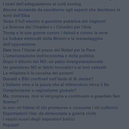
​I costi dell’adeguamento al cold ironing
Alcune domande da esordiente agli esperti che decidono le
sorti dell’Elba
Verso il full electric a gestione pubblica dei traghetti​
​La Scienza dei Cittadini e i Cittadini per l’Aria
Trump e le sue guerre contro i deboli e contro la terra
​Le furbate elettorali della Meloni e la testardaggine
dell’opposizione
​Date loro l’Oscar al posto del Nobel per la Pace
L'umanizzazione dell'economia e della politica
​Dopo il diluvio dei NO: un patto intergenerazionale
​Un grandioso NO ai falchi teocratici e ai loro vassalli
La religione è la cocaina dei potenti
Donald e Bibi confinati nell’isola di St James?
L’italiano vero e la paura che al referendum vinca il No
​Complottismo o capitalismo globale?
​Ma, contessa, non si vergogna a continuare a guardare San
Scemo?
​Io non mi fiderei di chi promuove o consuma i riti collettivi
Esportazioni Usa: da democrazia a guerra civile
​I vestiti nuovi degli imperatori baltici
​Pupazzi!