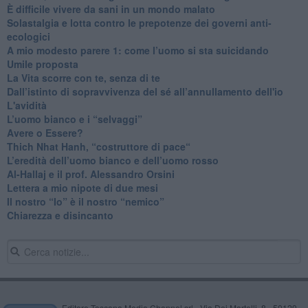
​È difficile vivere da sani in un mondo malato
Solastalgia e lotta contro le prepotenze dei governi anti-
ecologici
​A mio modesto parere 1: come l’uomo si sta suicidando
​Umile proposta
​La Vita scorre con te, senza di te
​Dall’istinto di sopravvivenza del sé all’annullamento dell'io
L'avidità
​L’uomo bianco e i “selvaggi”
​Avere o Essere?
​Thich Nhat Hanh, “costruttore di pace“
​L’eredità dell’uomo bianco e dell’uomo rosso
Al-Hallaj e il prof. Alessandro Orsini
​Lettera a mio nipote di due mesi
​Il nostro “Io” è il nostro “nemico”
​Chiarezza e disincanto
Editore Toscana Media Channel srl - Via Dei Martelli, 8 - 50129