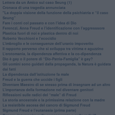
​Lettera da un Amico sul caso Seung (1)
​Cronaca di una tragedia annunciata
"​La doppia visione della funzione della psichiatria e “il caso
Seung”
​Fare i conti col passato e con l’idea di Dio
​Ferenczi, Anna Freud e l’identificazione con l’aggresssore
Plastica fuori di noi e plastica dentro di noi
​Roberto Vecchioni e l’ecocidio
​L’imbroglio e le conseguenze dell’uranio impoverito
​Il rapporto perverso che si sviluppa tra vittima e aguzzino
L’erotomania, la dipendenza affettiva e la co-dipendenza
​Dio è gay o il potere di “Dio-Patria-Famiglia” è gay?
​Gli uomini sono guidati dalla propaganda, la Natura è guidata
dai fatti
La dipendenza dall’istituzione fa male
​Freud e la guerra che uccide i figli
​Diventare Maestro di se stesso prima di insegnare ad un altro
L’importanza della formazione nel diventare genitori
Riflessioni sulle radici del “male” di Freud
​La storia ancestrale e la primissima relazione con la madre
​La resistibile ascesa del cancro di Sigmund Freud
Sigmund Freud e l’eutanasia (prima parte)