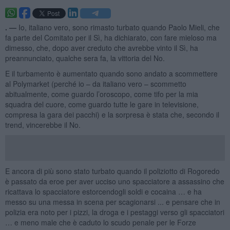
. —
Io, italiano vero, sono rimasto turbato quando Paolo Mieli, che
fa parte del Comitato per il Sì, ha dichiarato, con fare mieloso ma
dimesso, che, dopo aver creduto che avrebbe vinto il Sì, ha
preannunciato, qualche sera fa, la vittoria del No.
E il turbamento è aumentato quando sono andato a scommettere
al Polymarket (perché io – da italiano vero – scommetto
abitualmente, come guardo l’oroscopo, come tifo per la mia
squadra del cuore, come guardo tutte le gare in televisione,
compresa la gara dei pacchi) e la sorpresa è stata che, secondo il
trend, vincerebbe il No.
E ancora di più sono stato turbato quando il poliziotto di Rogoredo
è passato da eroe per aver ucciso uno spacciatore a assassino che
ricattava lo spacciatore estorcendogli soldi e cocaina … e ha
messo su una messa in scena per scagionarsi ... e pensare che in
polizia era noto per i pizzi, la droga e i pestaggi verso gli spacciatori
… e meno male che è caduto lo scudo penale per le Forze