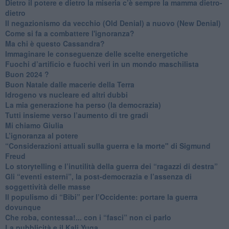
​Dietro il potere e dietro la miseria c’è sempre la mamma dietro-
dietro
Il negazionismo da vecchio (Old Denial) a nuovo (New Denial)
Come si fa a combattere l'ignoranza?
Ma chi è questo Cassandra?
Immaginare le conseguenze delle scelte energetiche
​Fuochi d’artificio e fuochi veri in un mondo maschilista
Buon 2024 ?
​Buon Natale dalle macerie della Terra
​Idrogeno vs nucleare ed altri dubbi
​La mia generazione ha perso (la democrazia)
​Tutti insieme verso l’aumento di tre gradi
Mi chiamo Giulia
L’ignoranza al potere
​“Considerazioni attuali sulla guerra e la morte" di Sigmund
Freud
​Lo storytelling e l’inutilità della guerra dei “ragazzi di destra”
​Gli “eventi esterni”, la post-democrazia e l’assenza di
soggettività delle masse
​Il populismo di “Bibi” per l’Occidente: portare la guerra
dovunque
​Che roba, contessa!... con i “fasci” non ci parlo
La pubblicità e il Kali Yuga