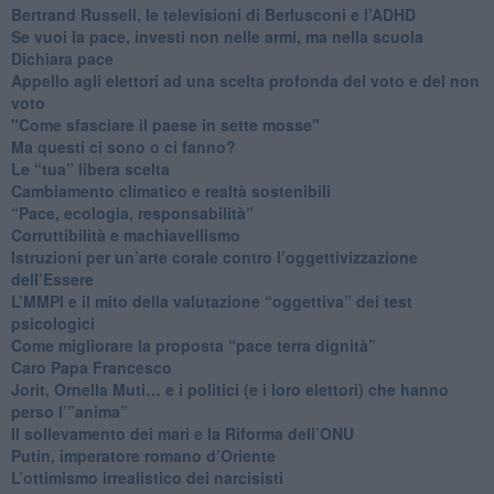
​Bertrand Russell, le televisioni di Berlusconi e l’ADHD
​Se vuoi la pace, investi non nelle armi, ma nella scuola
​Dichiara pace
​Appello agli elettori ad una scelta profonda del voto e del non
voto
"Come sfasciare il paese in sette mosse"
​Ma questi ci sono o ci fanno?
​Le “tua” libera scelta
Cambiamento climatico e realtà sostenibili
“Pace, ecologia, responsabilità”
​Corruttibilità e machiavellismo
Istruzioni per un’arte corale contro l’oggettivizzazione
dell’Essere
​L’MMPI e il mito della valutazione “oggettiva” dei test
psicologici
Come migliorare la proposta “pace terra dignità”
Caro Papa Francesco
​Jorit, Ornella Muti… e i politici (e i loro elettori) che hanno
perso l’”anima”
​Il sollevamento dei mari e la Riforma dell’ONU
Putin, imperatore romano d’Oriente
​L’ottimismo irrealistico dei narcisisti