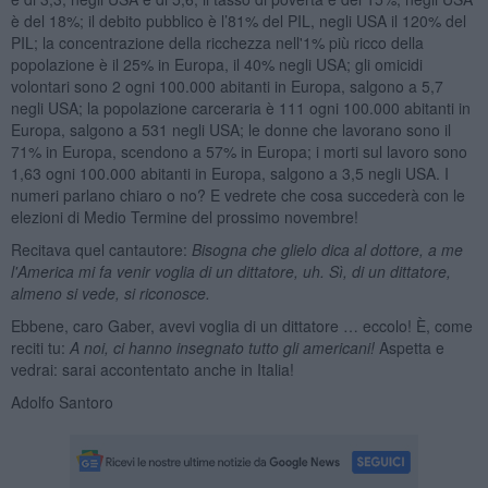
è del 18%; il debito pubblico è l’81% del PIL, negli USA il 120% del
PIL; la concentrazione della ricchezza nell'1% più ricco della
popolazione è il 25% in Europa, il 40% negli USA; gli omicidi
volontari sono 2 ogni 100.000 abitanti in Europa, salgono a 5,7
negli USA; la popolazione carceraria è 111 ogni 100.000 abitanti in
Europa, salgono a 531 negli USA; le donne che lavorano sono il
71% in Europa, scendono a 57% in Europa; i morti sul lavoro sono
1,63 ogni 100.000 abitanti in Europa, salgono a 3,5 negli USA. I
numeri parlano chiaro o no? E vedrete che cosa succederà con le
elezioni di Medio Termine del prossimo novembre!
Recitava quel cantautore:
Bisogna che glielo dica al dottore, a me
l'America mi fa venir voglia di un dittatore, uh. Sì, di un dittatore,
almeno si vede, si riconosce.
Ebbene, caro Gaber, avevi voglia di un dittatore … eccolo! È, come
reciti tu:
A noi, ci hanno insegnato tutto gli americani!
Aspetta e
vedrai: sarai accontentato anche in Italia!
Adolfo Santoro