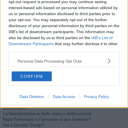
opt-out request is processed you may continue seeing
​Un chiarimento, Chris Hedges e qualche domanda
interest-based ads based on personal information utilized by
Il velleitarismo di Trump, dell’UE e di Darwin
us or personal information disclosed to third parties prior to
​Karen Horney e il ponte sullo Stretto
your opt-out. You may separately opt-out of the further
​I bulli vanno isolati
disclosure of your personal information by third parties on the
L’invertebrata von der Leyen e il Lula-risk
IAB’s list of downstream participants. This information may
Trump soffre, la Corte dell'Aia è viva
also be disclosed by us to third parties on the
IAB’s List of
​Il Nobel per la pace a Trump o all’Albanese? Questo è il
Downstream Participants
that may further disclose it to other
problema!
third parties.
​Alessandro Orsini e la tetrade oscura del sionismo
​Hilsenrath e le 9 omotipie tra Nazismo, Sionismo e
Personal Data Processing Opt Outs
Americanismo" (4^ parte)
​Il terrore di Netanyahu e la strategia della tensione
Il mito della democratica Israele (prima parte)
CONFIRM
​Finale di partita?
​Il voto del referendum e i due genocidi
Il decreto il-libertà e in-sicurezza
Tu vuo’ fa l’americano con la legge spara-tutto!
Data Deletion
Data Access
Privacy Policy
La poesia contro gli orrori di CISL, Governo e sionisti
Israele-Salò
​La fascistizzazione dello stato e della società
Papa Francesco e l’ipocrisia al suo funerale?
​Chi è Donald Trump?