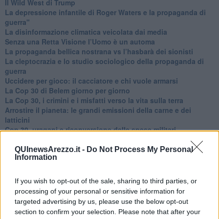
​Il Wild West di Trump
​La depressione infantile di Roger Waters e la propaganda di
guerra"
​La disinformazione climatica veicolata dai media
Senza una Retta Visione l’Uomo è un automa
​La propaganda bellica nostrana vs l’hasbarà dei sionisti
​La cleptocrazia e lo studio sociologico della propaganda di
guerra
​Uccidere per gioco: il cacciatore e chi vuole armarsi
​La Cop 30 di Belem giorno per giorno
La Cop 30, i crimini e i misfatti verso la vita sulla terra
Arrostire il pianeta: le grandi emissioni della carne e dei
latticini
​Cop 30, uragani e riconversione delle spese militari
La responsabilità storica della morte sulla terra
PTSD e suicidi svelano l’intento suicidario della guerra e
QUInewsArezzo.it -
Do Not Process My Personal
Information
dell’ignoranza
Il Wenzi e la decadenza verso la guerra e la morte
​Il tecno-fascismo e i suoi nemici delusi
If you wish to opt-out of the sale, sharing to third parties, or
​I comici e il vittimismo paranoideo al potere
processing of your personal or sensitive information for
​La virtù secondo Confucio e Xi (seconda parte)
targeted advertising by us, please use the below opt-out
Le Pax imperiali e Tianxia (prima parte)
section to confirm your selection. Please note that after your
Un mondo condiviso a misura di bambino