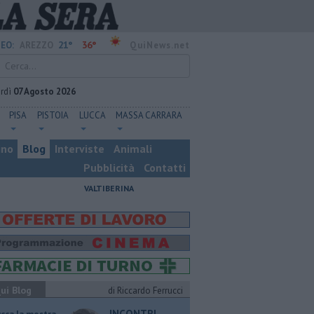
21°
36°
EO:
AREZZO
QuiNews.net
rdì
07 Agosto 2026
PISA
PISTOIA
LUCCA
MASSA CARRARA
ino
Blog
Interviste
Animali
Pubblicità
Contatti
VALTIBERINA
ui Blog
di Riccardo Ferrucci
INCONTRI