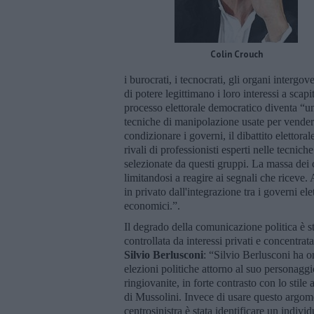
Colin Crouch
i burocrati, i tecnocrati, gli organi intergo
di potere legittimano i loro interessi a scapit
processo elettorale democratico diventa “
tecniche di manipolazione usate per vender
condizionare i governi, il dibattito elettor
rivali di professionisti esperti nelle tecnich
selezionate da questi gruppi. La massa dei 
limitandosi a reagire ai segnali che riceve. A
in privato dall'integrazione tra i governi el
economici.”.
Il degrado della comunicazione politica è st
controllata da interessi privati e concentr
Silvio Berlusconi
: “Silvio Berlusconi ha o
elezioni politiche attorno al suo persona
ringiovanite, in forte contrasto con lo stile
di Mussolini. Invece di usare questo argome
centrosinistra è stata identificare un indivi