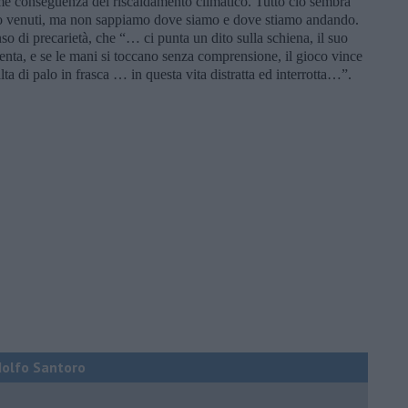
come conseguenza del riscaldamento climatico. Tutto ciò sembra
mo venuti, ma non sappiamo dove siamo e dove stiamo andando.
o di precarietà, che “… ci punta un dito sulla schiena, il suo
venta, e se le mani si toccano senza comprensione, il gioco vince
lta di palo in frasca … in questa vita distratta ed interrotta…”.
Adolfo Santoro