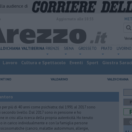
alla audience di
o
Aggiornato alle 18:55
MET
Vene
ALDICHIANA
VALTIBERINA
FIRENZE
SIENA
GROSSETO
PRATO
LIVORNO
Lavoro
Cultura e Spettacolo
Eventi
Sport
Giostra Sarac
ENTINO
VALDARNO
VALDICHIANA
antoro
o per più di 40 anni come psichiatra; dal 1991 al 2017 sono
di secondo livello. Dal 2017 sono in pensione e ho
e in crisi alla ricerca della propria autenticità. Ho tenuto
Q
o in carico individualmente e con la famiglia persone
icosomatiche (cancro, malattie autoimmuni, allergie,