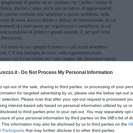
ogramma di partito sia un prodotto che i politici tentino di
atica, internet è stato, per lo più un fattore di aggravamento
net potesse costituire una soluzione a questo problema, nella
sone di avere accesso diretto e diffuso all’informazione, in cui
trumenti del tutto nuovi per organizzarsi e mobilitarsi, in cui
ti scandalosi di politici e grandi aziende. E per tanti versi
 liberazione.
 il modo in cui i gruppi di potere e i più ricchi avrebbero
menti. C’è una battaglia in corso, sulla regolamentazione
ranno con il concordare nel voler reagire alle distorsioni messe
uando la presenza di migliaia e migliaia di persone online viene
 ragione che possono facilmente essere usate per delegittimarli. È
ezzo.it -
Do Not Process My Personal Information
legati a
Trump
e
Putin
stiano lavorando sottobanco per
di Paesi. Ora, di questo un governo non può che essere
to opt-out of the sale, sharing to third parties, or processing of your per
 restringere l’accesso, al contrario: per garantire un accesso
formation for targeted advertising by us, please use the below opt-out s
r selection. Please note that after your opt-out request is processed y
e la postdemocrazia”, in cui si concentra sull’analisi
eing interest-based ads based on personal information utilized by us or
raniste, contrarie alla globalizzazione. Egli non identifica
disclosed to third parties prior to your opt-out. You may separately opt-
, che, anzi, con la sua rozza rumorosità potrebbe scuotere le
losure of your personal information by third parties on the IAB’s list of
vimento democratico; ma molte correnti populiste sono criticabili
. This information may also be disclosed by us to third parties on the
IA
verso i processi di globalizzazione, ma soprattutto per un
Participants
that may further disclose it to other third parties.
assatismo”, ma anche come attaccamento a privilegi perduti o