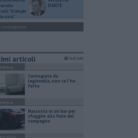
ucca la mostra
D'ARTE
Marcello
selli “Dialoghi
la città"
Condoglianze
imi articoli
Vedi tutti
ronaca
Contagiata da
legionella, non ce l'ha
fatta
ronaca
Nascosta in un bar per
sfuggire alla furia del
compagno
ttualità