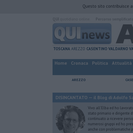
Questo sito contribuisce 
QUI
quotidiano online.
Percorso semplificat
TOSCANA
AREZZO
CASENTINO
VALDARNO
V
Home
Cronaca
Politica
Attualità
AREZZO
CAS
DISINCANTATO — il Blog di Adolfo S
Vivo all’Elba ed ho lavorat
stato primario e dirigente 
continuato a ricevere person
numerosi gruppi ed ho pres
anche con problematiche ps