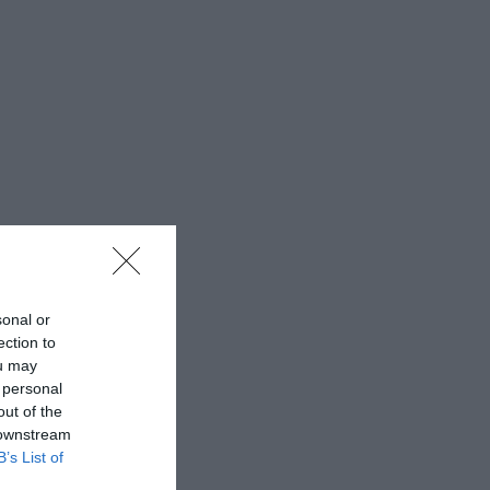
sonal or
ection to
ou may
 personal
out of the
 downstream
B’s List of