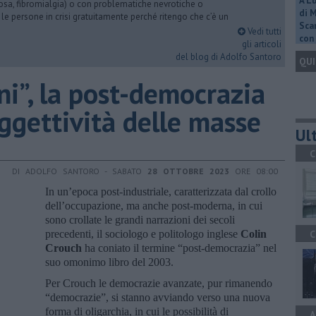
A L
iosa, fibromialgia) o con problematiche nevrotiche o
di 
 le persone in crisi gratuitamente perché ritengo che c’è un
Scar
Vedi tutti
con 
gli articoli
del blog di Adolfo Santoro
QUI
rni”, la post-democrazia
oggettività delle masse
Ult
C
DI ADOLFO SANTORO - SABATO
28 OTTOBRE 2023
ORE 08:00
In un’epoca post-industriale, caratterizzata dal crollo
dell’occupazione, ma anche post-moderna, in cui
sono crollate le grandi narrazioni dei secoli
precedenti, il sociologo e politologo inglese
Colin
C
Crouch
ha coniato il termine “post-democrazia” nel
suo omonimo libro del 2003.
Per Crouch le democrazie avanzate, pur rimanendo
“democrazie”, si stanno avviando verso una nuova
forma di oligarchia, in cui le possibilità di
A