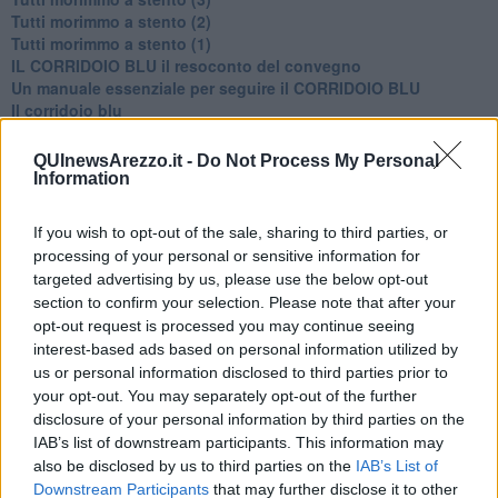
Tutti morimmo a stento (2)
​Tutti morimmo a stento (1)
IL CORRIDOIO BLU il resoconto del convegno
Un manuale essenziale per seguire il CORRIDOIO BLU
Il corridoio blu
​Il cronoprogramma ottimale verso il full electric sui traghetti
​I costi dell’adeguamento al cold ironing
QUInewsArezzo.it -
Do Not Process My Personal
Alcune domande da esordiente agli esperti che decidono le
Information
sorti dell’Elba
Verso il full electric a gestione pubblica dei traghetti​
If you wish to opt-out of the sale, sharing to third parties, or
​La Scienza dei Cittadini e i Cittadini per l’Aria
processing of your personal or sensitive information for
Trump e le sue guerre contro i deboli e contro la terra
targeted advertising by us, please use the below opt-out
​Le furbate elettorali della Meloni e la testardaggine
section to confirm your selection. Please note that after your
dell’opposizione
opt-out request is processed you may continue seeing
​Date loro l’Oscar al posto del Nobel per la Pace
interest-based ads based on personal information utilized by
L'umanizzazione dell'economia e della politica
us or personal information disclosed to third parties prior to
​Dopo il diluvio dei NO: un patto intergenerazionale
your opt-out. You may separately opt-out of the further
​Un grandioso NO ai falchi teocratici e ai loro vassalli
La religione è la cocaina dei potenti
disclosure of your personal information by third parties on the
Donald e Bibi confinati nell’isola di St James?
IAB’s list of downstream participants. This information may
L’italiano vero e la paura che al referendum vinca il No
also be disclosed by us to third parties on the
IAB’s List of
​Complottismo o capitalismo globale?
Downstream Participants
that may further disclose it to other