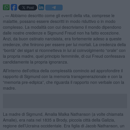
. —
Abbiamo descritto come gli eventi della vita, comprese le
malattie, possano essere descritti in modo riduttivo o in modo
complesso. La modalità con cui descriviamo il mondo dipendono
dalle nostre credenze e Sigmund Freud non ha fatto eccezione.
Anzi, da buon ostinato narcisista, era fortemente adeso a queste
credenze, che finirono per essere per lui mortali. La credenza della
“bontà” dei sigari si riconnetteva in lui al coinvolgimento “orale” con
la propria madre, quel principio femminile, di cui Freud confessava
candidamente la propria ignoranza.
All’interno dell’ottica della complessità comincio ad approfondire il
rapporto di Sigmund con la memoria transgenerazionale e con la
“memoria pre-edipica”, che riguarda il rapporto non verbale con la
madre.
La madre di Sigmund, Amalia Malka Nathanson (a volte chiamata
Amalie), era nata nel 1835 a Brody, piccola città della Galizia,
regione dell’Ucraina occidentale. Era figlia di Jacob Nathanson, un