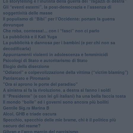
​Lo storytelling e l’inutilità della guerra dei “ragazzi di destra”
​Gli “eventi esterni”, la post-democrazia e l’assenza di
soggettività delle masse
​Il populismo di “Bibi” per l’Occidente: portare la guerra
dovunque
​Che roba, contessa!... con i “fasci” non ci parlo
La pubblicità e il Kali Yuga
​La pubblicità è dannosa per i bambini (e per chi non sa
decodificarla)
​Appuntamenti violenti in adolescenza e femminicidi
​Psicologi di Stato e autoritarismo di Stato
Elogio della diserzione
“Odiatori” e colpevolizzazione della vittima (“victim blaming”)
​Patriarcato e Piromania
"Ora si aprono le porte del paradiso"
​A sinistra si fa la rivoluzione, a destra si fanno i soldi
​Il “Presidente” (e con lei gli italiani) ha una bella faccia tosta
​Il mondo “bolle” ed i governi sono ancora più bolliti
​Gentile Sig.ra Marina B
​Alcol, GHB e triade oscura
​Specchio, specchio delle mie brame, chi è il politico più
oscuro del reame?
​Gibran e l’arco marcio del narcisismo