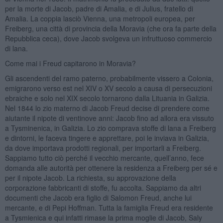
per la morte di Jacob, padre di Amalia, e di Julius, fratello di
Amalia. La coppia lasciò Vienna, una metropoli europea, per
Freiberg, una città di provincia della Moravia (che ora fa parte della
Repubblica ceca), dove Jacob svolgeva un infruttuoso commercio
di lana.
Come mai i Freud capitarono in Moravia?
Gli ascendenti del ramo paterno, probabilmente vissero a Colonia,
emigrarono verso est nel XIV o XV secolo a causa di persecuzioni
ebraiche e solo nel XIX secolo tornarono dalla Lituania in Galizia.
Nel 1844 lo zio materno di Jacob Freud decise di prendere come
aiutante il nipote di ventinove anni: Jacob fino ad allora era vissuto
a Tysminenica, in Galizia. Lo zio comprava stoffe di lana a Freiberg
e dintorni, le faceva tingere e apprettare, poi le inviava in Galizia,
da dove importava prodotti regionali, per importarli a Freiberg.
Sappiamo tutto ciò perché il vecchio mercante, quell’anno, fece
domanda alle autorità per ottenere la residenza a Freiberg per sé e
per il nipote Jacob. La richiesta, su approvazione della
corporazione fabbricanti di stoffe, fu accolta. Sappiamo da altri
documenti che Jacob era figlio di Salomon Freud, anche lui
mercante, e di Pepi Hoffman. Tutta la famiglia Freud era residente
a Tysmienica e qui infatti rimase la prima moglie di Jacob, Saly