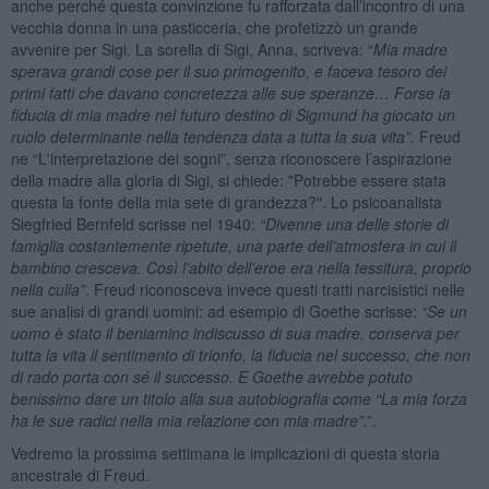
anche perché questa convinzione fu rafforzata dall’incontro di una
vecchia donna in una pasticceria, che profetizzò un grande
avvenire per Sigi. La sorella di Sigi, Anna, scriveva: “
Mia madre
sperava grandi cose per il suo primogenito, e faceva tesoro dei
primi fatti che davano concretezza alle sue speranze… Forse la
fiducia di mia madre nel futuro destino di Sigmund ha giocato un
ruolo determinante nella tendenza data a tutta la sua vita”.
Freud
ne “L'interpretazione dei sogni”, senza riconoscere l’aspirazione
della madre alla gloria di Sigi, si chiede: "Potrebbe essere stata
questa la fonte della mia sete di grandezza?". Lo psicoanalista
Siegfried Bernfeld scrisse nel 1940:
“Divenne una delle storie di
famiglia costantemente ripetute, una parte dell’atmosfera in cui il
bambino cresceva. Così l’abito dell’eroe era nella tessitura, proprio
nella culla”
. Freud riconosceva invece questi tratti narcisistici nelle
sue analisi di grandi uomini: ad esempio di Goethe scrisse:
“Se un
uomo è stato il beniamino indiscusso di sua madre, conserva per
tutta la vita il sentimento di trionfo, la fiducia nel successo, che non
di rado porta con sé il successo. E Goethe avrebbe potuto
benissimo dare un titolo alla sua autobiografia come “La mia forza
ha le sue radici nella mia relazione con mia madre”
.”.
Vedremo la prossima settimana le implicazioni di questa storia
ancestrale di Freud.