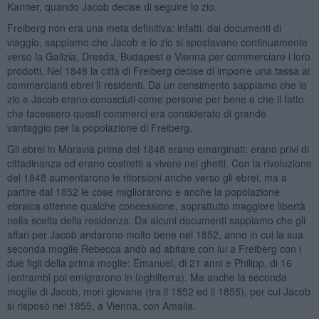
Kanner, quando Jacob decise di seguire lo zio.
Freiberg non era una meta definitiva: infatti, dai documenti di
viaggio, sappiamo che Jacob e lo zio si spostavano continuamente
verso la Galizia, Dresda, Budapest e Vienna per commerciare i loro
prodotti. Nel 1848 la città di Freiberg decise di imporre una tassa ai
commercianti ebrei lì residenti. Da un censimento sappiamo che lo
zio e Jacob erano conosciuti come persone per bene e che il fatto
che facessero questi commerci era considerato di grande
vantaggio per la popolazione di Freiberg.
Gli ebrei in Moravia prima del 1848 erano emarginati: erano privi di
cittadinanza ed erano costretti a vivere nei ghetti. Con la rivoluzione
del 1848 aumentarono le ritorsioni anche verso gli ebrei, ma a
partire dal 1852 le cose migliorarono e anche la popolazione
ebraica ottenne qualche concessione, soprattutto maggiore libertà
nella scelta della residenza. Da alcuni documenti sappiamo che gli
affari per Jacob andarono molto bene nel 1852, anno in cui la sua
seconda moglie Rebecca andò ad abitare con lui a Freiberg con i
due figli della prima moglie: Emanuel, di 21 anni e Philipp, di 16
(entrambi poi emigrarono in Inghilterra). Ma anche la seconda
moglie di Jacob, morì giovane (tra il 1852 ed il 1855), per cui Jacob
si risposò nel 1855, a Vienna, con Amalia.