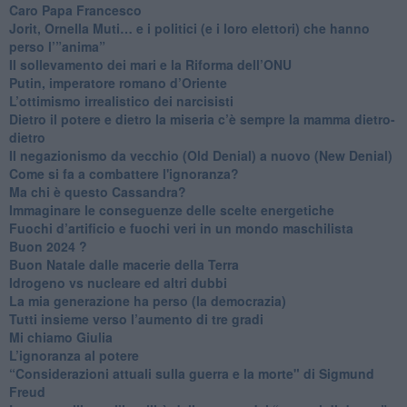
Caro Papa Francesco
​Jorit, Ornella Muti… e i politici (e i loro elettori) che hanno
perso l’”anima”
​Il sollevamento dei mari e la Riforma dell’ONU
Putin, imperatore romano d’Oriente
​L’ottimismo irrealistico dei narcisisti
​Dietro il potere e dietro la miseria c’è sempre la mamma dietro-
dietro
Il negazionismo da vecchio (Old Denial) a nuovo (New Denial)
Come si fa a combattere l'ignoranza?
Ma chi è questo Cassandra?
Immaginare le conseguenze delle scelte energetiche
​Fuochi d’artificio e fuochi veri in un mondo maschilista
Buon 2024 ?
​Buon Natale dalle macerie della Terra
​Idrogeno vs nucleare ed altri dubbi
​La mia generazione ha perso (la democrazia)
​Tutti insieme verso l’aumento di tre gradi
Mi chiamo Giulia
L’ignoranza al potere
​“Considerazioni attuali sulla guerra e la morte" di Sigmund
Freud