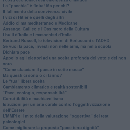
​La “pacchia” è finita! Ma per chi?
​Il fallimento della convivenza civile
​I vizi di Hitler e quelli degli altri
Addio clima mediterraneo e Medicane
​Assange, Galileo e l’Ossimoro della Cultura
​I bulli d’Italia e i masochisti d’Italia
​Bertrand Russell, le televisioni di Berlusconi e l’ADHD
​Se vuoi la pace, investi non nelle armi, ma nella scuola
​Dichiara pace
​Appello agli elettori ad una scelta profonda del voto e del non
voto
"Come sfasciare il paese in sette mosse"
​Ma questi ci sono o ci fanno?
​Le “tua” libera scelta
Cambiamento climatico e realtà sostenibili
“Pace, ecologia, responsabilità”
​Corruttibilità e machiavellismo
Istruzioni per un’arte corale contro l’oggettivizzazione
dell’Essere
​L’MMPI e il mito della valutazione “oggettiva” dei test
psicologici
Come migliorare la proposta “pace terra dignità”