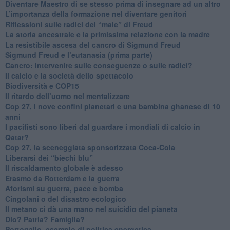
​Diventare Maestro di se stesso prima di insegnare ad un altro
L’importanza della formazione nel diventare genitori
Riflessioni sulle radici del “male” di Freud
​La storia ancestrale e la primissima relazione con la madre
​La resistibile ascesa del cancro di Sigmund Freud
Sigmund Freud e l’eutanasia (prima parte)
Cancro: intervenire sulle conseguenze o sulle radici?
​Il calcio e la società dello spettacolo
Biodiversità e COP15
​Il ritardo dell’uomo nel mentalizzare
​Cop 27, i nove confini planetari e una bambina ghanese di 10
anni
​I pacifisti sono liberi dal guardare i mondiali di calcio in
Qatar?
​Cop 27, la sceneggiata sponsorizzata Coca-Cola
​Liberarsi dei “biechi blu”
Il riscaldamento globale è adesso
​Erasmo da Rotterdam e la guerra
​Aforismi su guerra, pace e bomba
Cingolani o del disastro ecologico
​Il metano ci dà una mano nel suicidio del pianeta
​Dio? Patria? Famiglia?
Portogallo, esempio di politica energetica