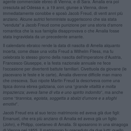
agente commerciale ebreo di Vienna, e di Sara. Amalia era poi
cresciuta ad Odessa e, a 19 anni, giunse a Vienna, dove
immediatamente conobbe e sposò Jacob Freud, di venti anni più
anziano. Alcune autrici femministe suggeriscono che sia stata
"venduta" a Jacob Freud come punizione per una storia d'amore
romantica che la sua famiglia disapprovava o che Amalia fosse
stata ingravidata da un precedente amante.
Il calendario ebraico rende la data di nascita di Amelia alquanto
incerta, come disse una volta Freud a Wilhelm Fliess, ma fu
celebrata lo stesso giorno della nascita dell'imperatore d'Austria,
Francesco Giuseppe, e la festa nazionale annuale ne fece
l'occasione per divertenti battute familiari. Civettuola da giovane (le
piacevano le feste e le carte), Amalia divenne difficile man mano
che cresceva. Suo nipote Martin Freud la descriveva come una
tipica donna ebrea galiziana, con una “
grande vitalità e molta
impazienza; aveva fame di vita e uno spirito indomito
”, ma anche
come “
tirannica, egoista, soggetta a sbalzi d’umore e a sfoghi
emotivi
”.
Jacob Freud era al suo terzo matrimonio ed aveva già due figli:
Emanuel, che era più anziano di Amalia ed aveva già un figlio
(John), e Philipp, coetaneo di Amalia. Si sposarono in una sinagoga
di Vienna nel 1855. Il matrimonio fu preceduto da due lutti: quello