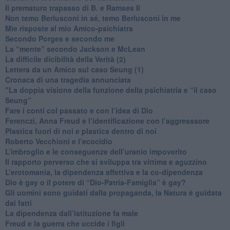
​Il prematuro trapasso di B. e Ramses II
​Non temo Berlusconi in sé, temo Berlusconi in me
​Mie risposte al mio Amico-psichiatra
​Secondo Porges e secondo me
​La “mente” secondo Jackson e McLean
La difficile dicibilità della Verità (2)
​Lettera da un Amico sul caso Seung (1)
​Cronaca di una tragedia annunciata
"​La doppia visione della funzione della psichiatria e “il caso
Seung”
​Fare i conti col passato e con l’idea di Dio
​Ferenczi, Anna Freud e l’identificazione con l’aggresssore
Plastica fuori di noi e plastica dentro di noi
​Roberto Vecchioni e l’ecocidio
​L’imbroglio e le conseguenze dell’uranio impoverito
​Il rapporto perverso che si sviluppa tra vittima e aguzzino
L’erotomania, la dipendenza affettiva e la co-dipendenza
​Dio è gay o il potere di “Dio-Patria-Famiglia” è gay?
​Gli uomini sono guidati dalla propaganda, la Natura è guidata
dai fatti
La dipendenza dall’istituzione fa male
​Freud e la guerra che uccide i figli