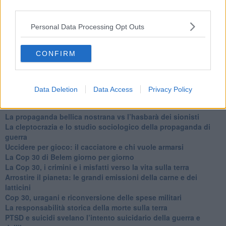
​Ma, contessa, non si vergogna a continuare a guardare San
third parties.
Scemo?
​Io non mi fiderei di chi promuove o consuma i riti collettivi
Personal Data Processing Opt Outs
Esportazioni Usa: da democrazia a guerra civile
​I vestiti nuovi degli imperatori baltici
CONFIRM
​Pupazzi!
​Il Wild West di Trump
​La depressione infantile di Roger Waters e la propaganda di
guerra"
Data Deletion
Data Access
Privacy Policy
​La disinformazione climatica veicolata dai media
Senza una Retta Visione l’Uomo è un automa
​La propaganda bellica nostrana vs l’hasbarà dei sionisti
​La cleptocrazia e lo studio sociologico della propaganda di
guerra
​Uccidere per gioco: il cacciatore e chi vuole armarsi
​La Cop 30 di Belem giorno per giorno
La Cop 30, i crimini e i misfatti verso la vita sulla terra
Arrostire il pianeta: le grandi emissioni della carne e dei
latticini
​Cop 30, uragani e riconversione delle spese militari
La responsabilità storica della morte sulla terra
PTSD e suicidi svelano l’intento suicidario della guerra e