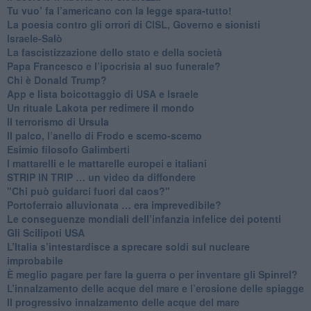
Tu vuo’ fa l’americano con la legge spara-tutto!
La poesia contro gli orrori di CISL, Governo e sionisti
Israele-Salò
​La fascistizzazione dello stato e della società
Papa Francesco e l’ipocrisia al suo funerale?
​Chi è Donald Trump?
App e lista boicottaggio di USA e Israele
​Un rituale Lakota per redimere il mondo
Il terrorismo di Ursula
​Il palco, l’anello di Frodo e scemo-scemo
Esimio filosofo Galimberti
​I mattarelli e le mattarelle europei e italiani
​STRIP IN TRIP … un video da diffondere
"Chi può guidarci fuori dal caos?"
​Portoferraio alluvionata … era imprevedibile?
Le conseguenze mondiali dell’infanzia infelice dei potenti
​Gli Scilipoti USA
L’Italia s’intestardisce a sprecare soldi sul nucleare
improbabile
È meglio pagare per fare la guerra o per inventare gli Spinrel?
​L’innalzamento delle acque del mare e l’erosione delle spiagge
​Il progressivo innalzamento delle acque del mare