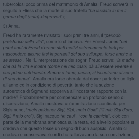
tubercolosi poco prima del matrimonio di Amalia; Freud scriverà in
seguito a Fliess che la morte di suo fratello “
ha lasciato in me il
germe degli (auto)-rimproveri
”);
3) Anna.
Freud ha raramente rivisitato i suoi primi tre anni, il "
periodo
preistorico della vita
", come lo chiamava. Per Ernest Jones "
nei
primi anni di Freud c'erano stati motivi estremamente forti per
nascondere alcune fasi importanti del suo sviluppo, forse anche a
se stesso
". Ne ”L'interpretazione dei sogni” Freud scrive: “
la madre
che dà la vita e inoltre (come nel mio caso) dà all'essere vivente il
suo primo nutrimento. Amore e fame, penso, si incontrano al seno
di una donna
”; Amalia era forse oberata dal dover partorire un figlio
all’anno ed in condizione di povertà, tanto che la suzione
autoerotica di Sigmund sopperiva all’incostante rapporto con la
madre? Probabilmente per compensare un profondo senso di
disperazione, Amalia mostrava un’ammirazione sconfinata per
Sigismund, “
mein goldener Sigi, Sigi, mein Gold” (“il mio Sigi d’oro,
Sigi, il mio oro”)
. Sigi nacque “
in caul
”, “
con la camicia
”, cioè con
parte della membrana amniotica sulla testa, ed a livello popolare si
credeva che questo fosse un segno di buon auspicio. Amalia ci
credeva e conservava ricordi che rafforzavano la sua convinzione,