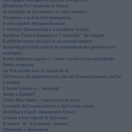
​Elisabetta II e l’assenza di futuro
Al risveglio di un incubo, un altro incubo!
​Piombino e la fine dell’emergenza
​Il vero rischio del gassificatore
​Il violento Dostoevskij e il pacifista Tolstòj
​Buddha, Franco Basaglia e l’”ecocidio” dei negazi
​È difficile vivere da sani in un mondo malato
Solastalgia e lotta contro le prepotenze dei governi anti-
ecologici
​A mio modesto parere 1: come l’uomo si sta suicidando
​Umile proposta
​La Vita scorre con te, senza di te
​Dall’istinto di sopravvivenza del sé all’annullamento dell'io
L'avidità
​L’uomo bianco e i “selvaggi”
​Avere o Essere?
​Thich Nhat Hanh, “costruttore di pace“
​L’eredità dell’uomo bianco e dell’uomo rosso
Al-Hallaj e il prof. Alessandro Orsini
​Lettera a mio nipote di due mesi
​Il nostro “Io” è il nostro “nemico”
​Chiarezza e disincanto