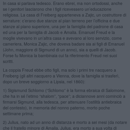
In casa si parlava tedesco. Erano ebrei, ma non ortodossi, anche
se i genitori lasciarono che i figli ricevessero un’educazione
religiosa. La casa di Freiberg apparteneva a Zajic, un costruttore di
serrature: c’erano due stanze al pian terreno per l’officina e due
stanze al piano superiore, una per la famiglia del padrone di casa
ed una per la famiglia di Jacob e Amalia. Emanuel Freud e la
moglie vivevano in un’altra casa e avevano al loro servizio, come
cameriera, Monica Zajic, che doveva badare sia ai figli di Emanuel
(John, maggiore di Sigmund di un anno), sia a quelli di Jacob.
Forse fu Monica la bambinaia cui fa riferimento Freud nei suoi
scritti.
La coppia Freud ebbe otto figli, ma solo i primi tre nacquero a
Freiberg (gli altri nacquero a Vienna, dove la famiglia si trasferì,
dopo un breve soggiorno a Lipsia, nel 1860):
1) Sigismund Schlomo (“Schlomo” è la forma ebraica di Salomone,
che ha in sé l’etimo “shalom”, “pace”; a diciannove anni cominciò a
firmarsi Sigmund, alla tedesca, per attenuare l’ostilità antiebraica
del contesto), in memoria del nonno paterno, morto poche
settimane prima;
2) Julius, nato ad un anno di distanza e morto a sei mesi (da notare
che il fratello minore di Amalia, Julius, era morto a sua volta di