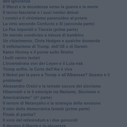
dell’ignoranza
Il Wenzi e la decadenza verso la guerra e la morte
​Il tecno-fascismo e i suoi nemici delusi
​I comici e il vittimismo paranoideo al potere
​La virtù secondo Confucio e Xi (seconda parte)
Le Pax imperiali e Tianxia (prima parte)
Un mondo condiviso a misura di bambino
​Un chiarimento, Chris Hedges e qualche domanda
Il velleitarismo di Trump, dell’UE e di Darwin
​Karen Horney e il ponte sullo Stretto
​I bulli vanno isolati
L’invertebrata von der Leyen e il Lula-risk
Trump soffre, la Corte dell'Aia è viva
​Il Nobel per la pace a Trump o all’Albanese? Questo è il
problema!
​Alessandro Orsini e la tetrade oscura del sionismo
​Hilsenrath e le 9 omotipie tra Nazismo, Sionismo e
Americanismo" (4^ parte)
​Il terrore di Netanyahu e la strategia della tensione
Il mito della democratica Israele (prima parte)
​Finale di partita?
​Il voto del referendum e i due genocidi
Il decreto il-libertà e in-sicurezza