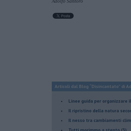
Adolfo Santoro
Articoli dal Blog “Disincantato” di 
​Linee guida per organizzare 
​Il ripristino della natura sec
Il nesso tra cambiamenti cli
Tutti morimmo a stento (3)