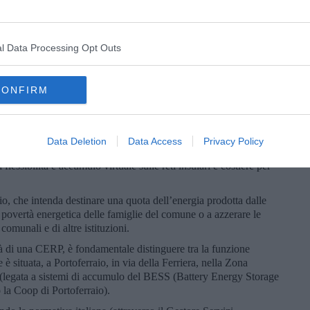
eno esplicitamente, della possibilità della costituzione di una
l Data Processing Opt Outs
ERP). Nel caso sia realizzata questa possibilità i Cittadini di
onsumatori (
consumers
) o come produttori/consumatori
nvegno sono co-presenti i soggetti che dovrebbero accordarsi
tuale, Terna e il Sindaco di Portoferraio.
CONFIRM
tuale (AdSP) per decarbonizzare i porti (e adempiere ai mandati
Data Deletion
Data Access
Privacy Policy
flessibilità e accumulo virtuale sulle reti insulari e costiere per
io, che intenda destinare una quota dell’energia prodotta dalle
povertà energetica delle famiglie del comune o a azzerare le
 comunali e di altre istituzioni.
ità di una CERP, è fondamentale distinguere tra la funzione
 è situata, a Portoferraio, in via della Ferriera, nella Zona
a (legata a sistemi di accumulo del BESS (Battery Energy Storage
o la Coop di Portoferraio).