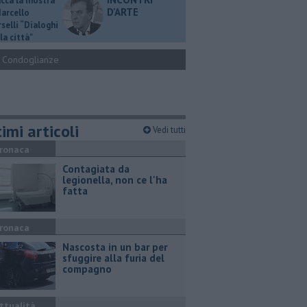
ucca la mostra
D'ARTE
Marcello
selli “Dialoghi
la città"
Condoglianze
imi articoli
Vedi tutti
ronaca
Contagiata da
legionella, non ce l'ha
fatta
ronaca
Nascosta in un bar per
sfuggire alla furia del
compagno
ttualità