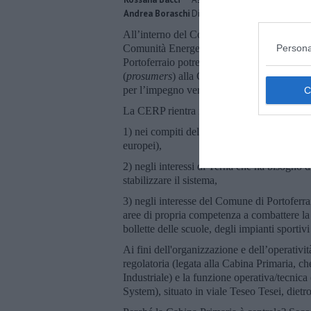
Andrea Boraschi
Direttore T&E Italia
All’interno del Convegno si parlerà, più o m
Persona
Comunità Energetica Rinnovabile di Porto (C
Portoferraio potrebbero partecipare come c
(
prosumers
) alla CERP. All’interno del Co
per l’impegno verso la CERP: l’Autorità Por
La CERP rientra infatti
1) nei compiti dell’Autorità di Sistema Por
europei),
2) negli interessi di Terna che ha bisogno di 
stabilizzare il sistema,
3) negli interesse del Comune di Portoferra
aree di propria competenza a combattere la 
bollette delle scuole, degli impianti sportivi
Ai fini dell'organizzazione e dell’operativ
regolatoria (legata alla Cabina Primaria, che
Industriale) e la funzione operativa/tecnic
System), situato in viale Teseo Tesei, dietr