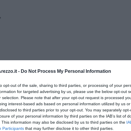
?
ei traghetti sul territorio e per l’essere umano.
ezzo.it -
Do Not Process My Personal Information
fo Santoro
(Psichiatra e Psicoterapeuta)
L’ambiente nei porti in Italia. Risultati del progetto
ario del Lazio
SALPIAM.
to opt-out of the sale, sharing to third parties, or processing of your per
formation for targeted advertising by us, please use the below opt-out s
 Portoferraio
Transizione marittima verde e salute pubblica
r selection. Please note that after your opt-out request is processed y
cipelago
eing interest-based ads based on personal information utilized by us or
Il turismo sostenibile
disclosed to third parties prior to your opt-out. You may separately opt-
losure of your personal information by third parties on the IAB’s list of
. This information may also be disclosed by us to third parties on the
IA
Participants
that may further disclose it to other third parties.
omune di Piombino