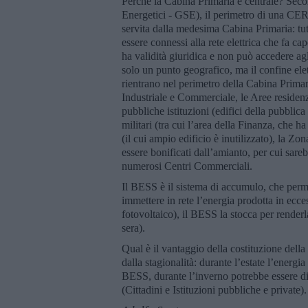
Perché la Cabina Primaria è centrale? Secon
Energetici - GSE), il perimetro di una CER
servita dalla medesima Cabina Primaria: tu
essere connessi alla rete elettrica che fa c
ha validità giuridica e non può accedere a
solo un punto geografico, ma il confine ele
rientrano nel perimetro della Cabina Primar
Industriale e Commerciale, le Aree residenzi
pubbliche istituzioni (edifici della pubblic
militari (tra cui l’area della Finanza, che ha
(il cui ampio edificio è inutilizzato), la Z
essere bonificati dall’amianto, per cui sare
numerosi Centri Commerciali.
Il BESS è il sistema di accumulo, che perm
immettere in rete l’energia prodotta in ecce
fotovoltaico), il BESS la stocca per renderl
sera).
Qual è il vantaggio della costituzione dell
dalla stagionalità: durante l’estate l’energia
BESS, durante l’inverno potrebbe essere di
(Cittadini e Istituzioni pubbliche e private).