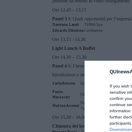
presente da remoto in video collegamento
Ore 12,45 – 13,15
Panel 3
#: Quali opportunità per l’impresa
Damiano Landi
TERNA Spa
Edoardo D’Andrea
Confitarma
Ore 13,15 - 14,30
Light Lunch A Buffet
Ore 14,30 – 15,30
Panel 4
#: I benefici dell’elettrificazione d
QUInewsAr
Introduzione e moderazione a cura di
Adol
Carla Ancona
Epidemiologa del Servizio Sanit
If you wish 
Paolo
sensitive in
Direttore Sanitario Ospedale di
Marzorati
confirm you
Presidente Parco Nazionale Ar
continue se
Matteo Arcenni
Toscano
information 
Ore 15,30 – 16,00
further disc
participants
Chiusura dei lavori
Downstream 
Rossana Bacci
Assessore all’Ambiente del C