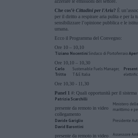
azzerare le emissioni del settore.
Che cos’è
Cittadini per l'Aria
?
È un’assoc
per il diritto a respirare aria pulita e per l
sensibilizzare l’opinione pubblica e le isti
umana.
Ecco il Programma del Convegno:
Ore 10 – 10,10
Tiziano Nocentini
Sindaco di Portoferraio
Apert
Ore 10,10 – 10,30
Carlo
Sustenaible Fuels Manager,
Presen
Tritto
T&E Italia
elettrifi
Ore 10,30 - 11,30
Panel 1
#: Quali opportunità per il sistema p
Patrizia Scarchilli
Ministero delle
presente da remoto in video
marittimo e pe
collegamento
Davide Gariglio
Presidente Aut
David Barontini
Assessore Amb
presente da remoto in video