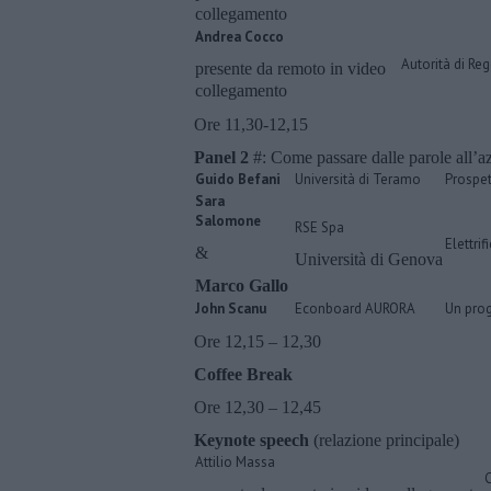
collegamento
Andrea Cocco
Autorità di Re
presente da remoto in video
collegamento
Ore 11,30-12,15
Panel 2
#: Come passare dalle parole all’a
Guido Befani
Università di Teramo
Prospet
Sara
Salomone
RSE Spa
Elettrif
&
Università di Genova
Marco Gallo
John Scanu
Econboard AURORA
Un prog
Ore 12,15 – 12,30
Coffee Break
Ore 12,30 – 12,45
Keynote speech
(relazione principale)
Attilio Massa