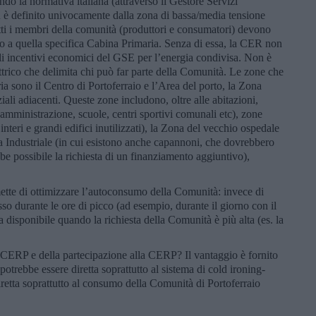
do la normativa italiana (attraverso il Gestore Servizi
 è definito univocamente dalla zona di bassa/media tensione
tti i membri della comunità (produttori e consumatori) devono
apo a quella specifica Cabina Primaria. Senza di essa, la CER non
gli incentivi economici del GSE per l’energia condivisa. Non è
ttrico che delimita chi può far parte della Comunità. Le zone che
ia sono il Centro di Portoferraio e l’Area del porto, la Zona
ali adiacenti. Queste zone includono, oltre alle abitazioni,
a amministrazione, scuole, centri sportivi comunali etc), zone
 interi e grandi edifici inutilizzati), la Zona del vecchio ospedale
ona Industriale (in cui esistono anche capannoni, che dovrebbero
bbe possibile la richiesta di un finanziamento aggiuntivo),
ette di ottimizzare l’autoconsumo della Comunità: invece di
sso durante le ore di picco (ad esempio, durante il giorno con il
a disponibile quando la richiesta della Comunità è più alta (es. la
a CERP e della partecipazione alla CERP? Il vantaggio è fornito
 potrebbe essere diretta soprattutto al sistema di cold ironing-
retta soprattutto al consumo della Comunità di Portoferraio