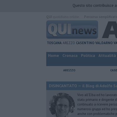
Questo sito contribuisce 
QUI
quotidiano online.
Percorso semplificat
TOSCANA
AREZZO
CASENTINO
VALDARNO
V
Home
Cronaca
Politica
Attualità
AREZZO
CAS
DISINCANTATO — il Blog di Adolfo S
Vivo all’Elba ed ho lavorat
stato primario e dirigente 
continuato a ricevere person
numerosi gruppi ed ho pres
anche con problematiche ps