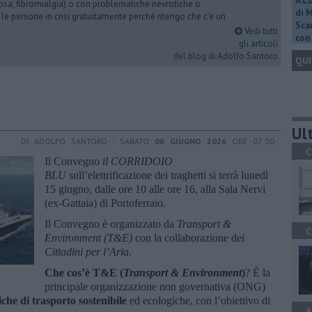
A L
iosa, fibromialgia) o con problematiche nevrotiche o
di 
 le persone in crisi gratuitamente perché ritengo che c’è un
Scar
Vedi tutti
con 
gli articoli
del blog di Adolfo Santoro
QUI
Ult
DI ADOLFO SANTORO - SABATO
06 GIUGNO 2026
ORE 07:30
C
Il Convegno
il CORRIDOIO
BLU
sull’elettrificazione dei traghetti si terrà lunedì
15 giugno, dalle ore 10 alle ore 16, alla Sala Nervi
(ex-Gattaia) di Portoferraio.
Il Convegno è organizzato da
Transport &
C
Environment (T&E)
con la collaborazione dei
Cittadini per l’Aria
.
Che cos’è T&E (
Transport & Environment
)
? È la
principale organizzazione non governativa (ONG)
iche di trasporto sostenibile
ed ecologiche, con l’obiettivo di
A