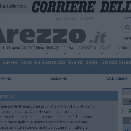
alla audience di
o
Aggiornato alle 18:55
MET
Vene
ALDICHIANA
VALTIBERINA
FIRENZE
SIENA
GROSSETO
PRATO
LIVORNO
Lavoro
Cultura e Spettacolo
Eventi
Sport
Giostra Sarac
ENTINO
VALDARNO
VALDICHIANA
antoro
o per più di 40 anni come psichiatra; dal 1991 al 2017 sono
di secondo livello. Dal 2017 sono in pensione e ho
e in crisi alla ricerca della propria autenticità. Ho tenuto
Q
o in carico individualmente e con la famiglia persone
icosomatiche (cancro, malattie autoimmuni, allergie,