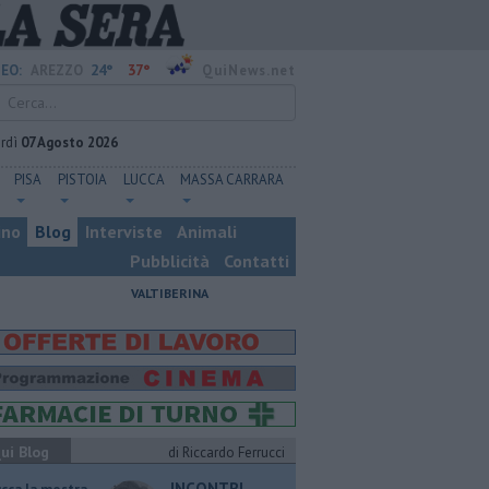
24°
37°
EO:
AREZZO
QuiNews.net
rdì
07 Agosto 2026
PISA
PISTOIA
LUCCA
MASSA CARRARA
ino
Blog
Interviste
Animali
Pubblicità
Contatti
VALTIBERINA
ui Blog
di Riccardo Ferrucci
INCONTRI