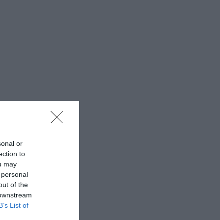
sonal or
ection to
ou may
 personal
out of the
 downstream
B’s List of