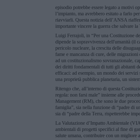
episodio potrebbe essere legato a motivi ope
l’impianto, ma avrebbero esitato a farlo pe
riavviarli. Questa notizia dell’ANSA riaffer
importante vincere la guerra che salvare la 
Luigi Ferrajoli, in “Per una Costituzione de
dipende la sopravvivenza dell'umanità (il 
pericolo nucleare, la crescita delle disugua
fame e mancanza di cure, delle migrazioni d
ad un costituzionalismo sovranazionale, capac
dei diritti fondamentali di tutti gli abitanti 
efficaci: ad esempio, un mondo dei servizi 
una proprietà pubblica planetaria, un sistem
Ritengo che, all’interno di questa Costituzi
regola: non farsi male” insieme alle proced
Management (RM), che sono le due procedur
famiglia”, sia nella funzione di “padre di un
sia di “padre della Terra, rispetterebbe im
La Valutazione d’Impatto Ambientale (VIA) 
ambientali di progetti specifici al fine di g
salute umana, contribuire con un migliore a