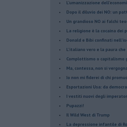
L'umanizzazione dell'economia
​Dopo il diluvio dei NO: un pa
​Un grandioso NO ai falchi teoc
La religione è la cocaina dei 
Donald e Bibi confinati nell’i
L’italiano vero e la paura che
​Complottismo o capitalismo 
​Ma, contessa, non si vergog
​Io non mi fiderei di chi promu
Esportazioni Usa: da democraz
​I vestiti nuovi degli imperator
​Pupazzi!
​Il Wild West di Trump
​La depressione infantile di 