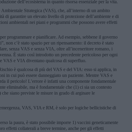
roduzione dell’ecosistema in quanto risorsa essenziale per la vita.
e Ambientale Strategica (VAS), che, all’interno di un ambito
tà di garantire un elevato livello di protezione dell’ambiente e di
azioni ambientali nei piani e programmi che possono avere effetti
io per programmare e pianificare. Ad esempio, sebbene il governo
”, non c’è stato spazio per un ripensamento: il decreto è stato
llare, senza VAS e senza VIA, oltre all’inceneritore romano, i
avenna. È stato così introdotto un precedente pericoloso per ogni
ale VAS e VIA diventano qualcosa di superfluo.
schio è qualcosa di più del VAS e del VIA: esso si applica, in
azioni in cui può essere danneggiato un paziente. Mentre VAS e
da il pericolo! L’errore è infatti una componente fondamentale
te eliminabile, ma è fondamentale che (1) ci sia un contesto
) che siano previste le misure in grado di arginare le
’emergenza, VAS, VIA e RM, è solo per logiche bellicistiche di
rso la paura, è stato possibile imporre 1) vaccini geneticamente
oro effetti collaterali a breve termine, anche per gli effetti