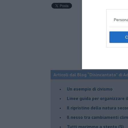
Persona
Articoli dal Blog “Disincantato” di 
​Un esempio di civismo
​Linee guida per organizzare 
​Il ripristino della natura sec
Il nesso tra cambiamenti cli
Tutti morimmo a stento (3)