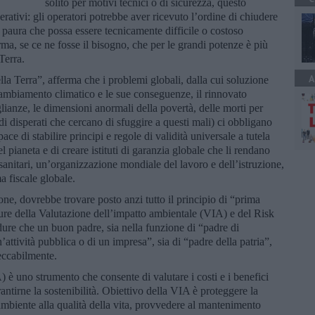
solito per motivi tecnici o di sicurezza, questo
rativi: gli operatori potrebbe aver ricevuto l’ordine di chiudere
r paura che possa essere tecnicamente difficile o costoso
ma, se ce ne fosse il bisogno, che per le grandi potenze è più
Terra.
A
lla Terra”, afferma che i problemi globali, dalla cui soluzione
cambiamento climatico e le sue conseguenze, il rinnovato
glianze, le dimensioni anormali della povertà, delle morti per
i disperati che cercano di sfuggire a questi mali) ci obbligano
e di stabilire principi e regole di validità universale a tutela
del pianeta e di creare istituti di garanzia globale che li rendano
sanitari, un’organizzazione mondiale del lavoro e dell’istruzione,
a fiscale globale.
one, dovrebbe trovare posto anzi tutto il principio di “prima
ure della Valutazione dell’impatto ambientale (VIA) e del Risk
e che un buon padre, sia nella funzione di “padre di
’attività pubblica o di un impresa”, sia di “padre della patria”,
peccabilmente.
è uno strumento che consente di valutare i costi e i benefici
arantirne la sostenibilità. Obiettivo della VIA è proteggere la
mbiente alla qualità della vita, provvedere al mantenimento