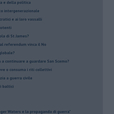
 e della politica
tto intergenerazionale
ratici e ai loro vassalli
potenti
sola di St James?
 al referendum vinca il No
globale?
na a continuare a guardare San Scemo?
ove o consuma i riti collettivi
ia a guerra civile
i baltici
Roger Waters e la propaganda di guerra"