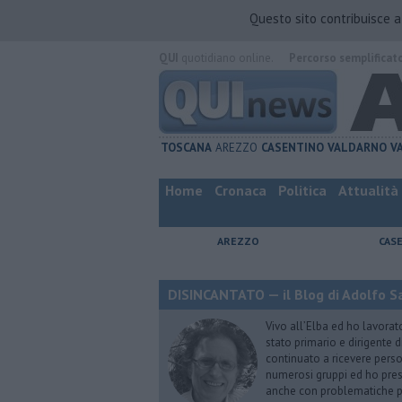
Questo sito contribuisce 
QUI
quotidiano online.
Percorso semplificat
TOSCANA
AREZZO
CASENTINO
VALDARNO
V
Home
Cronaca
Politica
Attualità
AREZZO
CAS
DISINCANTATO — il Blog di Adolfo S
Vivo all’Elba ed ho lavorat
stato primario e dirigente 
continuato a ricevere person
numerosi gruppi ed ho pres
anche con problematiche ps