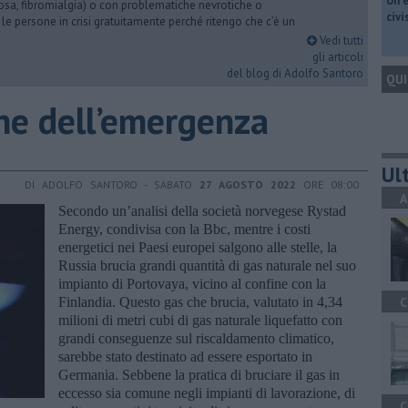
​Un 
iosa, fibromialgia) o con problematiche nevrotiche o
civ
 le persone in crisi gratuitamente perché ritengo che c’è un
Vedi tutti
gli articoli
del blog di Adolfo Santoro
QUI
ine dell’emergenza
Ult
DI ADOLFO SANTORO - SABATO
27 AGOSTO 2022
ORE 08:00
A
Secondo un’analisi della società norvegese Rystad
Energy, condivisa con la Bbc, mentre i costi
energetici nei Paesi europei salgono alle stelle, la
Russia brucia grandi quantità di gas naturale nel suo
impianto di Portovaya, vicino al confine con la
Finlandia. Questo gas che brucia, valutato in 4,34
C
milioni di metri cubi di gas naturale liquefatto con
grandi conseguenze sul riscaldamento climatico,
sarebbe stato destinato ad essere esportato in
Germania. Sebbene la pratica di bruciare il gas in
eccesso sia comune negli impianti di lavorazione, di
C