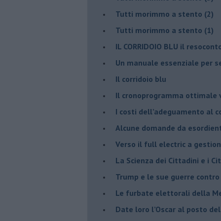
Tutti morimmo a stento (2)
​Tutti morimmo a stento (1)
IL CORRIDOIO BLU il resocont
Un manuale essenziale per s
Il corridoio blu
​Il cronoprogramma ottimale ve
​I costi dell’adeguamento al c
Alcune domande da esordiente 
Verso il full electric a gestio
​La Scienza dei Cittadini e i Cit
Trump e le sue guerre contro i
​Le furbate elettorali della M
​Date loro l’Oscar al posto de