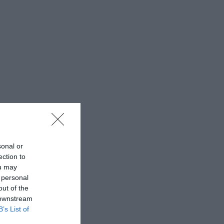
sonal or
ection to
ou may
 personal
out of the
 downstream
B’s List of