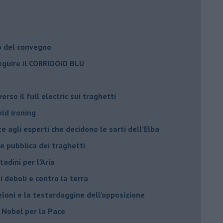
o del convegno
eguire il CORRIDOIO BLU
rso il full electric sui traghetti
old ironing
agli esperti che decidono le sorti dell’Elba
ne pubblica dei traghetti​
tadini per l’Aria
 deboli e contro la terra
eloni e la testardaggine dell’opposizione
l Nobel per la Pace