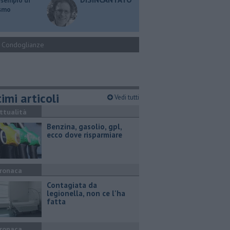
esempio di
ismo
Condoglianze
imi articoli
Vedi tutti
ttualità
​Benzina, gasolio, gpl,
ecco dove risparmiare
ronaca
Contagiata da
legionella, non ce l'ha
fatta
ronaca