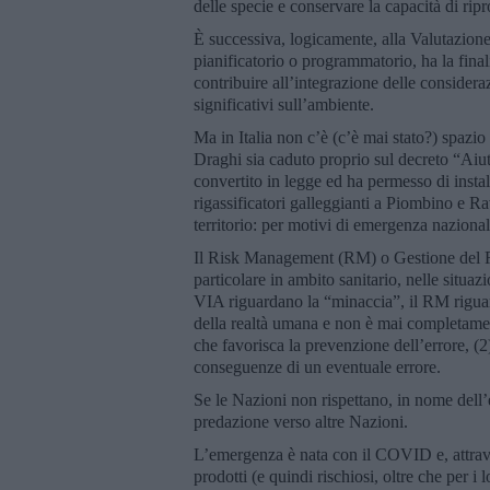
delle specie e conservare la capacità di rip
È successiva, logicamente, alla Valutazion
pianificatorio o programmatorio, ha la finali
contribuire all’integrazione delle consider
significativi sull’ambiente.
Ma in Italia non c’è (c’è mai stato?) spaz
Draghi sia caduto proprio sul decreto “Aiuti
convertito in legge ed ha permesso di insta
rigassificatori galleggianti a Piombino e R
territorio: per motivi di emergenza nazion
Il Risk Management (RM) o Gestione del Ri
particolare in ambito sanitario, nelle situ
VIA riguardano la “minaccia”, il RM riguar
della realtà umana e non è mai completamen
che favorisca la prevenzione dell’errore, (2
conseguenze di un eventuale errore.
Se le Nazioni non rispettano, in nome dell
predazione verso altre Nazioni.
L’emergenza è nata con il COVID e, attrave
prodotti (e quindi rischiosi, oltre che per i l