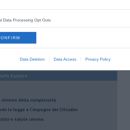
l Data Processing Opt Outs
CONFIRM
Data Deletion
Data Access
Privacy Policy
Adolfo Santoro
il civismo della complessità
ondo la legge e l’impegno dei Cittadini
matici e salute umana