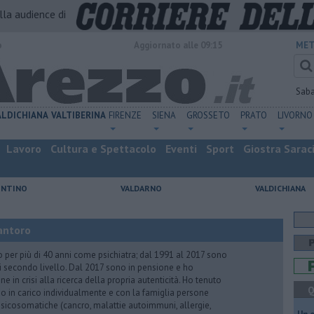
alla audience di
o
Aggiornato alle 09:15
MET
Sab
ALDICHIANA
VALTIBERINA
FIRENZE
SIENA
GROSSETO
PRATO
LIVORNO
Lavoro
Cultura e Spettacolo
Eventi
Sport
Giostra Sarac
ENTINO
VALDARNO
VALDICHIANA
antoro
o per più di 40 anni come psichiatra; dal 1991 al 2017 sono
di secondo livello. Dal 2017 sono in pensione e ho
e in crisi alla ricerca della propria autenticità. Ho tenuto
Q
o in carico individualmente e con la famiglia persone
icosomatiche (cancro, malattie autoimmuni, allergie,