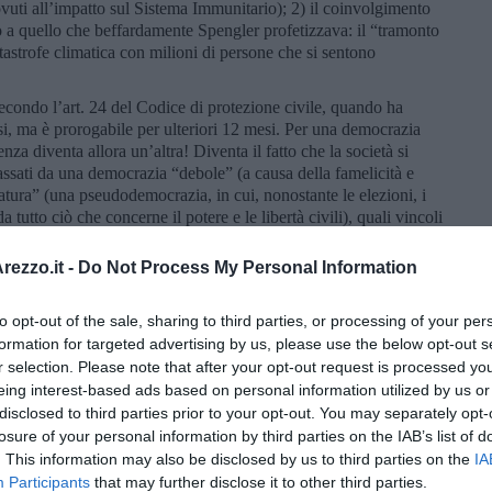
ovuti all’impatto sul Sistema Immunitario); 2) il coinvolgimento
o a quello che beffardamente Spengler profetizzava: il “tramonto
tastrofe climatica con milioni di persone che si sentono
ondo l’art. 24 del Codice di protezione civile, quando ha
i, ma è prorogabile per ulteriori 12 mesi. Per una democrazia
za diventa allora un’altra! Diventa il fatto che la società si
 passati da una democrazia “debole” (a causa della famelicità e
atura” (una pseudodemocrazia, in cui, nonostante le elezioni, i
 tutto ciò che concerne il potere e le libertà civili), quali vincoli
a verso una “piena” democrazia? 2) è possibile che a livello
Centri di ricerca indipendenti, studi sulla pericolosità dei vaccini
ezzo.it -
Do Not Process My Personal Information
bile che i grandi della Terra si siedano ad un tavolo per
rasto al riscaldamento globale abbia la priorità su ogni altro
to opt-out of the sale, sharing to third parties, or processing of your per
da questo tavolo una Costituzione per la Terra?
formation for targeted advertising by us, please use the below opt-out s
bino, forse facendo rispettare VAS, VIA e RM in modo che ci sia
r selection. Please note that after your opt-out request is processed y
ssificatore, è possibile iniziare a dare risposte a queste domande
eing interest-based ads based on personal information utilized by us or
iottiti dagli ulteriori intrighi della finanza internazionale, che
disclosed to third parties prior to your opt-out. You may separately opt-
losure of your personal information by third parties on the IAB’s list of
. This information may also be disclosed by us to third parties on the
IA
Participants
that may further disclose it to other third parties.