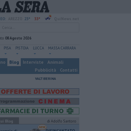
23°
33°
EO:
AREZZO
QuiNews.net
ato
08 Agosto 2026
PISA
PISTOIA
LUCCA
MASSA CARRARA
ino
Blog
Interviste
Animali
Pubblicità
Contatti
VALTIBERINA
ui Blog
di Adolfo Santoro
DISINCANTATO