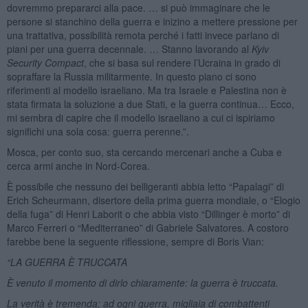
dovremmo prepararci alla pace. … si può immaginare che le
persone si stanchino della guerra e inizino a mettere pressione per
una trattativa, possibilità remota perché i fatti invece parlano di
piani per una guerra decennale. … Stanno lavorando al
Kyiv
Security Compact
, che si basa sul rendere l’Ucraina in grado di
sopraffare la Russia militarmente. In questo piano ci sono
riferimenti al modello israeliano. Ma tra Israele e Palestina non è
stata firmata la soluzione a due Stati, e la guerra continua… Ecco,
mi sembra di capire che il modello israeliano a cui ci ispiriamo
significhi una sola cosa: guerra perenne.”.
Mosca, per conto suo, sta cercando mercenari anche a Cuba e
cerca armi anche in Nord-Corea.
È possibile che nessuno dei belligeranti abbia letto “Papalagi” di
Erich Scheurmann, disertore della prima guerra mondiale, o “Elogio
della fuga” di Henri Laborit o che abbia visto “Dillinger è morto” di
Marco Ferreri o “Mediterraneo” di Gabriele Salvatores. A costoro
farebbe bene la seguente riflessione, sempre di Boris Vian:
“LA GUERRA È TRUCCATA
È venuto il momento di dirlo chiaramente: la guerra è truccata.
La verità è tremenda: ad ogni guerra, migliaia di combattenti