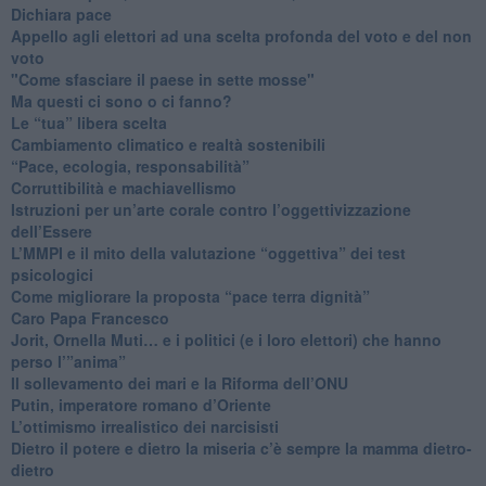
​Dichiara pace
​Appello agli elettori ad una scelta profonda del voto e del non
voto
"Come sfasciare il paese in sette mosse"
​Ma questi ci sono o ci fanno?
​Le “tua” libera scelta
Cambiamento climatico e realtà sostenibili
“Pace, ecologia, responsabilità”
​Corruttibilità e machiavellismo
Istruzioni per un’arte corale contro l’oggettivizzazione
dell’Essere
​L’MMPI e il mito della valutazione “oggettiva” dei test
psicologici
Come migliorare la proposta “pace terra dignità”
Caro Papa Francesco
​Jorit, Ornella Muti… e i politici (e i loro elettori) che hanno
perso l’”anima”
​Il sollevamento dei mari e la Riforma dell’ONU
Putin, imperatore romano d’Oriente
​L’ottimismo irrealistico dei narcisisti
​Dietro il potere e dietro la miseria c’è sempre la mamma dietro-
dietro