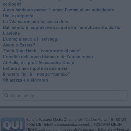
ecologici
​A mio modesto parere 1: come l’uomo si sta suicidando
​Umile proposta
​La Vita scorre con te, senza di te
​Dall’istinto di sopravvivenza del sé all’annullamento dell'io
L'avidità
​L’uomo bianco e i “selvaggi”
​Avere o Essere?
​Thich Nhat Hanh, “costruttore di pace“
​L’eredità dell’uomo bianco e dell’uomo rosso
Al-Hallaj e il prof. Alessandro Orsini
​Lettera a mio nipote di due mesi
​Il nostro “Io” è il nostro “nemico”
​Chiarezza e disincanto
Editore Toscana Media Channel srl - Via Dei Martelli, 8 - 50129
FIRENZE - info@toscanamediachannel.it. TOSCANA MEDIA
NEWS quotidiano on line registrato presso il Tribunale di Firenze