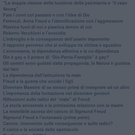
"​La doppia visione della funzione della psichiatria e “il caso
Seung”
​Fare i conti col passato e con l’idea di Dio
​Ferenczi, Anna Freud e l’identificazione con l’aggresssore
Plastica fuori di noi e plastica dentro di noi
​Roberto Vecchioni e l’ecocidio
​L’imbroglio e le conseguenze dell’uranio impoverito
​Il rapporto perverso che si sviluppa tra vittima e aguzzino
L’erotomania, la dipendenza affettiva e la co-dipendenza
​Dio è gay o il potere di “Dio-Patria-Famiglia” è gay?
​Gli uomini sono guidati dalla propaganda, la Natura è guidata
dai fatti
La dipendenza dall’istituzione fa male
​Freud e la guerra che uccide i figli
​Diventare Maestro di se stesso prima di insegnare ad un altro
L’importanza della formazione nel diventare genitori
Riflessioni sulle radici del “male” di Freud
​La storia ancestrale e la primissima relazione con la madre
​La resistibile ascesa del cancro di Sigmund Freud
Sigmund Freud e l’eutanasia (prima parte)
Cancro: intervenire sulle conseguenze o sulle radici?
​Il calcio e la società dello spettacolo