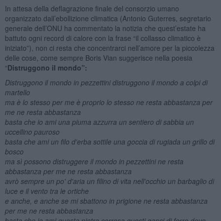
In attesa della deflagrazione finale del consorzio umano
organizzato dall’ebollizione climatica (Antonio Guterres, segretario
generale dell’ONU ha commentato la notizia che quest’estate ha
battuto ogni record di calore con la frase “il collasso climatico è
iniziato”), non ci resta che concentrarci nell’amore per la piccolezza
delle cose, come sempre Boris Vian suggerisce nella poesia
“
Distruggono il mondo”:
Distruggono il mondo in pezzettini distruggono il mondo a colpi di
martello
ma è lo stesso per me è proprio lo stesso ne resta abbastanza per
me ne resta abbastanza
basta che io ami una piuma azzurra un sentiero di sabbia un
uccellino pauroso
basta che ami un filo d'erba sottile una goccia di rugiada un grillo di
bosco
ma sì possono distruggere il mondo in pezzettini ne resta
abbastanza per me ne resta abbastanza
avrò sempre un po' d'aria un filino di vita nell'occhio un barbaglio di
luce e il vento tra le ortiche
e anche, e anche se mi sbattono in prigione ne resta abbastanza
per me ne resta abbastanza
basta che io ami questa pietra corrosa questi ganci di ferro dove