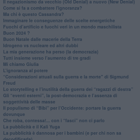
Il negazionismo da vecchio (Old Denial) a nuovo (New Denial)
Come si fa a combattere l'ignoranza?
Ma chi è questo Cassandra?
Immaginare le conseguenze delle scelte energetiche
​Fuochi d’artificio e fuochi veri in un mondo maschilista
Buon 2024 ?
​Buon Natale dalle macerie della Terra
​Idrogeno vs nucleare ed altri dubbi
​La mia generazione ha perso (la democrazia)
​Tutti insieme verso l’aumento di tre gradi
Mi chiamo Giulia
L’ignoranza al potere
​“Considerazioni attuali sulla guerra e la morte" di Sigmund
Freud
​Lo storytelling e l’inutilità della guerra dei “ragazzi di destra”
​Gli “eventi esterni”, la post-democrazia e l’assenza di
soggettività delle masse
​Il populismo di “Bibi” per l’Occidente: portare la guerra
dovunque
​Che roba, contessa!... con i “fasci” non ci parlo
La pubblicità e il Kali Yuga
​La pubblicità è dannosa per i bambini (e per chi non sa
decodificarla)