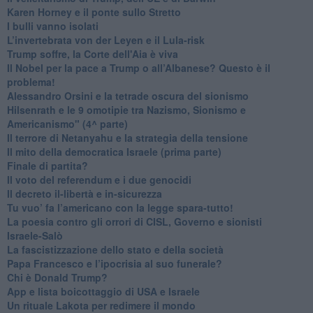
​Karen Horney e il ponte sullo Stretto
​I bulli vanno isolati
L’invertebrata von der Leyen e il Lula-risk
Trump soffre, la Corte dell'Aia è viva
​Il Nobel per la pace a Trump o all’Albanese? Questo è il
problema!
​Alessandro Orsini e la tetrade oscura del sionismo
​Hilsenrath e le 9 omotipie tra Nazismo, Sionismo e
Americanismo" (4^ parte)
​Il terrore di Netanyahu e la strategia della tensione
Il mito della democratica Israele (prima parte)
​Finale di partita?
​Il voto del referendum e i due genocidi
Il decreto il-libertà e in-sicurezza
Tu vuo’ fa l’americano con la legge spara-tutto!
La poesia contro gli orrori di CISL, Governo e sionisti
Israele-Salò
​La fascistizzazione dello stato e della società
Papa Francesco e l’ipocrisia al suo funerale?
​Chi è Donald Trump?
App e lista boicottaggio di USA e Israele
​Un rituale Lakota per redimere il mondo