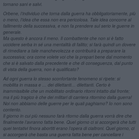
tornano sani e salvi.
Orbene, l’individuo che torna dalla guerra ha obbligatoriamente, più
o meno, l’idea che essa non era pericolosa. Tale idea concorre al
fallimento della successiva, e non fa prendere sul serio le guerre in
generale.
Ma questo è ancora il meno. Il combattente che non si è fatto
uccidere serba in sé una mentalità di fallito; si farà quindi un dovere
di rimediare a tale manchevolezza e contribuirà a preparare la
successiva; ora come volete voi che la prepari bene dal momento
che si è salvato dalla precedente e che di conseguenza, dal punto
di vista della guerra, non è qualificato?
Ad ogni guerra lo stesso sconfortante fenomeno si ripete: si
mobilita in massa e … dei dilettanti… dilettanti. Certo è
inammissibile che un mobilitato ordinario ritorni intatto dal fronte;
ma il più tragico è che dei militari di carriera ritornino dalla guerra!
Noi non abbiamo delle guerre per le quali paghiamo? Io non sono
contento.
Il giorno in cui più nessuno farà ritorno dalla guerra vorrà dire che
finalmente l’avranno fatta bene. Quel giorno ci si accorgerà che tutti
quei tentativi finora abortiti erano l’opera di cialtroni. Quel giorno, ci
si accorgerà che basta una guerra fatta bene per cancellare i