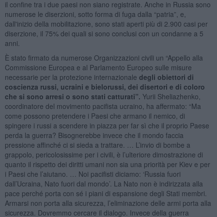
il confine tra i due paesi non siano registrate. Anche in Russia sono
numerose le diserzioni, sotto forma di fuga dalla “patria”, e,
dall'inizio della mobilitazione, sono stati aperti più di 2.900 casi per
diserzione, il 75% dei quali si sono conclusi con un condanne a 5
anni.
È stato firmato da numerose Organizzazioni civili un “Appello alla
Commissione Europea e al Parlamento Europeo sulle misure
necessarie per la protezione internazionale
degli obiettori di
coscienza russi, ucraini e bielorussi, dei disertori e di coloro
che si sono arresi o sono stati catturati”.
Yurii Sheliazhenko,
coordinatore del movimento pacifista ucraino, ha affermato: “Ma
come possono pretendere i Paesi che armano il nemico, di
spingere i russi a scendere in piazza per far sì che il proprio Paese
perda la guerra? Bisognerebbe invece che il mondo faccia
pressione affinché ci si sieda a trattare. … L’invio di bombe a
grappolo, pericolosissime per i civili, è l’ulteriore dimostrazione di
quanto il rispetto dei diritti umani non sia una priorità per Kiev e per
i Paesi che l’aiutano. … Noi pacifisti diciamo: ‘Russia fuori
dall’Ucraina, Nato fuori dal mondo’. La Nato non è indirizzata alla
pace perché porta con sé i piani di espansione degli Stati membri.
Armarsi non porta alla sicurezza, l’eliminazione delle armi porta alla
sicurezza. Dovremmo cercare il dialogo. Invece della guerra