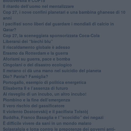
Biodiversità e COP15
​Il ritardo dell’uomo nel mentalizzare
​Cop 27, i nove confini planetari e una bambina ghanese di 10
anni
​I pacifisti sono liberi dal guardare i mondiali di calcio in
Qatar?
​Cop 27, la sceneggiata sponsorizzata Coca-Cola
​Liberarsi dei “biechi blu”
Il riscaldamento globale è adesso
​Erasmo da Rotterdam e la guerra
​Aforismi su guerra, pace e bomba
Cingolani o del disastro ecologico
​Il metano ci dà una mano nel suicidio del pianeta
​Dio? Patria? Famiglia?
Portogallo, esempio di politica energetica
​Elisabetta II e l’assenza di futuro
Al risveglio di un incubo, un altro incubo!
​Piombino e la fine dell’emergenza
​Il vero rischio del gassificatore
​Il violento Dostoevskij e il pacifista Tolstòj
​Buddha, Franco Basaglia e l’”ecocidio” dei negazi
​È difficile vivere da sani in un mondo malato
Solastalgia e lotta contro le prepotenze dei governi anti-