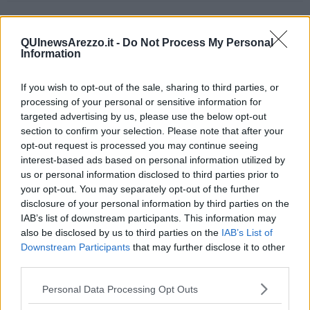
Se vuoi leggere le notizie principali della Toscana iscriviti alla
Newsletter QUInews - ToscanaMedia.
Arriva gratis tutti i giorni
QUInewsArezzo.it -
Do Not Process My Personal
alle 20:00 direttamente nella tua casella di posta.
Information
Basta cliccare
QUI
Ti potrebbe interessare anche:
If you wish to opt-out of the sale, sharing to third parties, or
processing of your personal or sensitive information for
targeted advertising by us, please use the below opt-out
Articoli dal Blog “Disincantato” di Adolfo Santoro
section to confirm your selection. Please note that after your
​Linee guida per organizzare il civismo della complessità
opt-out request is processed you may continue seeing
​Il ripristino della natura secondo la legge e l’impegno dei
interest-based ads based on personal information utilized by
Cittadini
us or personal information disclosed to third parties prior to
Il nesso tra cambiamenti climatici e salute umana
your opt-out. You may separately opt-out of the further
Tutti morimmo a stento (3)
disclosure of your personal information by third parties on the
Tutti morimmo a stento (2)
IAB’s list of downstream participants. This information may
​Tutti morimmo a stento (1)
also be disclosed by us to third parties on the
IAB’s List of
IL CORRIDOIO BLU il resoconto del convegno
Downstream Participants
that may further disclose it to other
Un manuale essenziale per seguire il CORRIDOIO BLU
third parties.
Il corridoio blu
​Il cronoprogramma ottimale verso il full electric sui traghetti
Personal Data Processing Opt Outs
​I costi dell’adeguamento al cold ironing
Alcune domande da esordiente agli esperti che decidono le