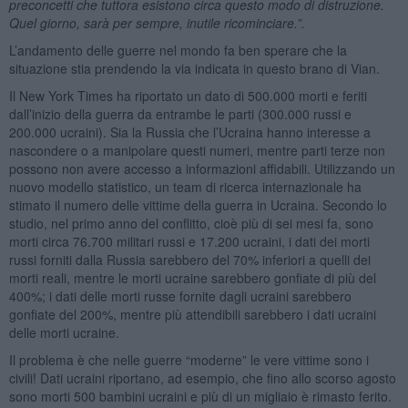
preconcetti che tuttora esistono circa questo modo di distruzione.
Quel giorno, sarà per sempre, inutile ricominciare.”.
L’andamento delle guerre nel mondo fa ben sperare che la
situazione stia prendendo la via indicata in questo brano di Vian.
Il New York Times ha riportato un dato di 500.000 morti e feriti
dall’inizio della guerra da entrambe le parti (300.000 russi e
200.000 ucraini). Sia la Russia che l’Ucraina hanno interesse a
nascondere o a manipolare questi numeri, mentre parti terze non
possono non avere accesso a informazioni affidabili. Utilizzando un
nuovo modello statistico, un team di ricerca internazionale ha
stimato il numero delle vittime della guerra in Ucraina. Secondo lo
studio, nel primo anno del conflitto, cioè più di sei mesi fa, sono
morti circa 76.700 militari russi e 17.200 ucraini, i dati dei morti
russi forniti dalla Russia sarebbero del 70% inferiori a quelli dei
morti reali, mentre le morti ucraine sarebbero gonfiate di più del
400%; i dati delle morti russe fornite dagli ucraini sarebbero
gonfiate del 200%, mentre più attendibili sarebbero i dati ucraini
delle morti ucraine.
Il problema è che nelle guerre “moderne” le vere vittime sono i
civili! Dati ucraini riportano, ad esempio, che fino allo scorso agosto
sono morti 500 bambini ucraini e più di un migliaio è rimasto ferito.