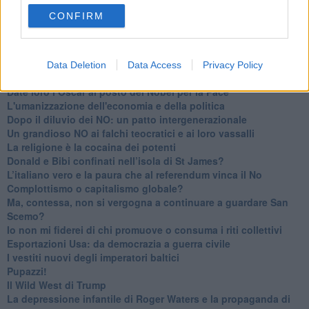
sorti dell’Elba
CONFIRM
Verso il full electric a gestione pubblica dei traghetti​
​La Scienza dei Cittadini e i Cittadini per l’Aria
Trump e le sue guerre contro i deboli e contro la terra
​Le furbate elettorali della Meloni e la testardaggine
Data Deletion
Data Access
Privacy Policy
dell’opposizione
​Date loro l’Oscar al posto del Nobel per la Pace
L'umanizzazione dell'economia e della politica
​Dopo il diluvio dei NO: un patto intergenerazionale
​Un grandioso NO ai falchi teocratici e ai loro vassalli
La religione è la cocaina dei potenti
Donald e Bibi confinati nell’isola di St James?
L’italiano vero e la paura che al referendum vinca il No
​Complottismo o capitalismo globale?
​Ma, contessa, non si vergogna a continuare a guardare San
Scemo?
​Io non mi fiderei di chi promuove o consuma i riti collettivi
Esportazioni Usa: da democrazia a guerra civile
​I vestiti nuovi degli imperatori baltici
​Pupazzi!
​Il Wild West di Trump
​La depressione infantile di Roger Waters e la propaganda di