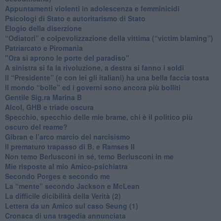
​Appuntamenti violenti in adolescenza e femminicidi
​Psicologi di Stato e autoritarismo di Stato
Elogio della diserzione
“Odiatori” e colpevolizzazione della vittima (“victim blaming”)
​Patriarcato e Piromania
"Ora si aprono le porte del paradiso"
​A sinistra si fa la rivoluzione, a destra si fanno i soldi
​Il “Presidente” (e con lei gli italiani) ha una bella faccia tosta
​Il mondo “bolle” ed i governi sono ancora più bolliti
​Gentile Sig.ra Marina B
​Alcol, GHB e triade oscura
​Specchio, specchio delle mie brame, chi è il politico più
oscuro del reame?
​Gibran e l’arco marcio del narcisismo
​Il prematuro trapasso di B. e Ramses II
​Non temo Berlusconi in sé, temo Berlusconi in me
​Mie risposte al mio Amico-psichiatra
​Secondo Porges e secondo me
​La “mente” secondo Jackson e McLean
La difficile dicibilità della Verità (2)
​Lettera da un Amico sul caso Seung (1)
​Cronaca di una tragedia annunciata