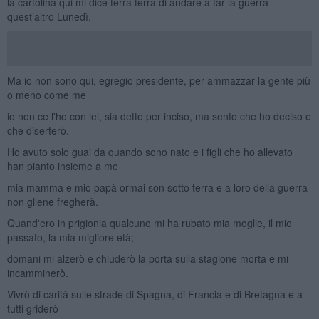
la cartolina qui mi dice terra terra di andare a far la guerra
quest’altro Lunedì.
Ma io non sono qui, egregio presidente, per ammazzar la gente più
o meno come me
io non ce l'ho con lei, sia detto per inciso, ma sento che ho deciso e
che diserterò.
Ho avuto solo guai da quando sono nato e i figli che ho allevato
han pianto insieme a me
mia mamma e mio papà ormai son sotto terra e a loro della guerra
non gliene fregherà.
Quand'ero in prigionia qualcuno mi ha rubato mia moglie, il mio
passato, la mia migliore età;
domani mi alzerò e chiuderò la porta sulla stagione morta e mi
incamminerò.
Vivrò di carità sulle strade di Spagna, di Francia e di Bretagna e a
tutti griderò