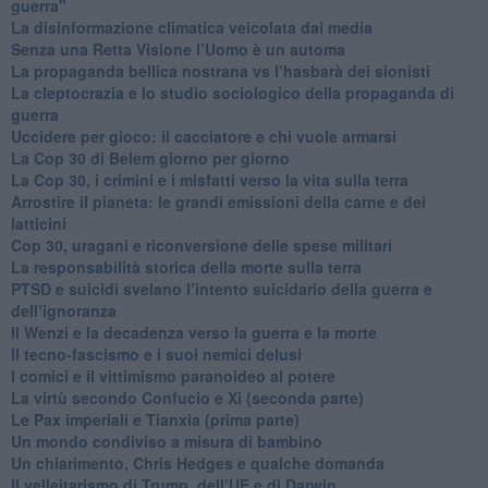
guerra"
​La disinformazione climatica veicolata dai media
Senza una Retta Visione l’Uomo è un automa
​La propaganda bellica nostrana vs l’hasbarà dei sionisti
​La cleptocrazia e lo studio sociologico della propaganda di
guerra
​Uccidere per gioco: il cacciatore e chi vuole armarsi
​La Cop 30 di Belem giorno per giorno
La Cop 30, i crimini e i misfatti verso la vita sulla terra
Arrostire il pianeta: le grandi emissioni della carne e dei
latticini
​Cop 30, uragani e riconversione delle spese militari
La responsabilità storica della morte sulla terra
PTSD e suicidi svelano l’intento suicidario della guerra e
dell’ignoranza
Il Wenzi e la decadenza verso la guerra e la morte
​Il tecno-fascismo e i suoi nemici delusi
​I comici e il vittimismo paranoideo al potere
​La virtù secondo Confucio e Xi (seconda parte)
Le Pax imperiali e Tianxia (prima parte)
Un mondo condiviso a misura di bambino
​Un chiarimento, Chris Hedges e qualche domanda
Il velleitarismo di Trump, dell’UE e di Darwin