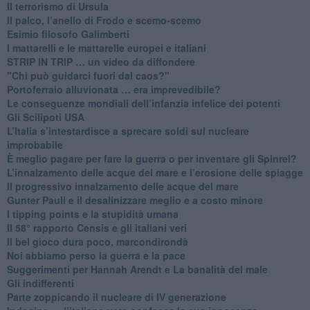
Il terrorismo di Ursula
​Il palco, l’anello di Frodo e scemo-scemo
Esimio filosofo Galimberti
​I mattarelli e le mattarelle europei e italiani
​STRIP IN TRIP … un video da diffondere
"Chi può guidarci fuori dal caos?"
​Portoferraio alluvionata … era imprevedibile?
Le conseguenze mondiali dell’infanzia infelice dei potenti
​Gli Scilipoti USA
L’Italia s’intestardisce a sprecare soldi sul nucleare
improbabile
È meglio pagare per fare la guerra o per inventare gli Spinrel?
​L’innalzamento delle acque del mare e l’erosione delle spiagge
​Il progressivo innalzamento delle acque del mare
​Gunter Pauli e il desalinizzare meglio e a costo minore
I tipping points e la stupidità umana
​Il 58° rapporto Censis e gli italiani veri
​Il bel gioco dura poco, marcondirondà
Noi abbiamo perso la guerra e la pace
Suggerimenti per Hannah Arendt e La banalità del male
​Gli indifferenti
Parte zoppicando il nucleare di IV generazione