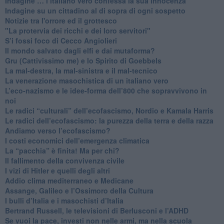
​Indagine … l’italiano vero confessa la sua innocenza
Indagine su un cittadino al di sopra di ogni sospetto
Notizie tra l'orrore ed il grottesco
"La protervia dei ricchi e dei loro servitori"
S’i fossi foco di Cecco Angiolieri
​Il mondo salvato dagli elfi e dai mutaforma?
Gru (Cattivissimo me) e lo Spirito di Goebbels
​La mal-destra, la mal-sinistra e il mal-tecnico
​La venerazione masochistica di un italiano vero
​L’eco-nazismo e le idee-forma dell’800 che sopravvivono in
noi
​Le radici “culturali” dell’ecofascismo, Nordio e Kamala Harris
Le radici dell’ecofascismo: la purezza della terra e della razza
Andiamo verso l’ecofascismo?
I costi economici dell’emergenza climatica
​La “pacchia” è finita! Ma per chi?
​Il fallimento della convivenza civile
​I vizi di Hitler e quelli degli altri
Addio clima mediterraneo e Medicane
​Assange, Galileo e l’Ossimoro della Cultura
​I bulli d’Italia e i masochisti d’Italia
​Bertrand Russell, le televisioni di Berlusconi e l’ADHD
​Se vuoi la pace, investi non nelle armi, ma nella scuola