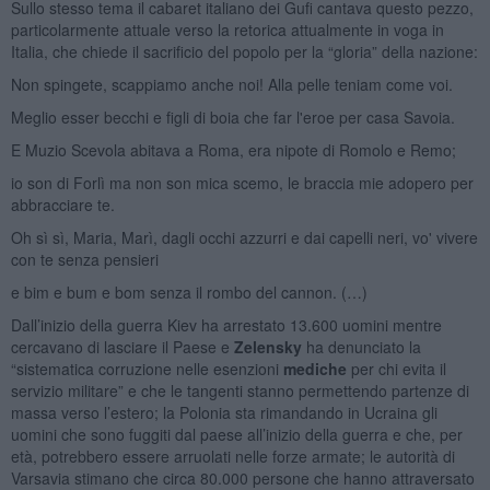
Sullo stesso tema il cabaret italiano dei Gufi cantava questo pezzo,
particolarmente attuale verso la retorica attualmente in voga in
Italia, che chiede il sacrificio del popolo per la “gloria” della nazione:
Non spingete, scappiamo anche noi! Alla pelle teniam come voi.
Meglio esser becchi e figli di boia che far l'eroe per casa Savoia.
E Muzio Scevola abitava a Roma, era nipote di Romolo e Remo;
io son di Forlì ma non son mica scemo, le braccia mie adopero per
abbracciare te.
Oh sì sì, Maria, Marì, dagli occhi azzurri e dai capelli neri, vo' vivere
con te senza pensieri
e bim e bum e bom senza il rombo del cannon. (…)
Dall’inizio della guerra Kiev ha arrestato 13.600 uomini mentre
cercavano di lasciare il Paese e
Zelensky
ha denunciato la
“sistematica corruzione nelle esenzioni
mediche
per chi evita il
servizio militare” e che le tangenti stanno permettendo partenze di
massa verso l’estero; la Polonia sta rimandando in Ucraina gli
uomini che sono fuggiti dal paese all’inizio della guerra e che, per
età, potrebbero essere arruolati nelle forze armate; le autorità di
Varsavia stimano che circa 80.000 persone che hanno attraversato