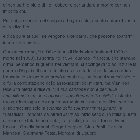
di non partire più e di non obbedire per andare a morire per non
importa chi.
Per cui, se servirà del sangue ad ogni costo, andate a dare il vostro
se vi divertirà
e dica pure ai suoi, se vengono a cercarmi, che possono spararmi
io armi non ne ho.”
Questa canzone, “Le Déserteur” di Boris Vian (nato nel 1920 e
morto nel 1959), fu scritta nel 1954, quando i francesi, che stavano
ormai perdendo la guerra nel Vietnam, si accingevano ad iniziare la
guerra d’Algeria. Il cantante che osò cantarla ebbe la sua carriera
troncata; lo stesso Vian provò a cantarla, ma in ogni sua esibizione
ci fu la contestazione delle associazioni dei militari, ma Vian non
fece una piega e diceva:
“La mia canzone non è per nulla
antimilitarista ma, lo riconosco, violentemente filo-civile”;
distante
da ogni ideologia e da ogni movimento culturale o politico, sentiva
di abbracciare solo la
scienza delle soluzioni immaginarie
, la
“Patafisica”, fondata da Alfred Jarry ad inizio secolo. In Italia questa
canzone è stata interpretata, tra gli altri, da Luigi Tenco, Ivano
Fossati, Ornella Vanoni, Serge Reggiani, Gino Paoli, Fiorella
Mannoia, Gianmaria Testa, Mercanti di Liquore.