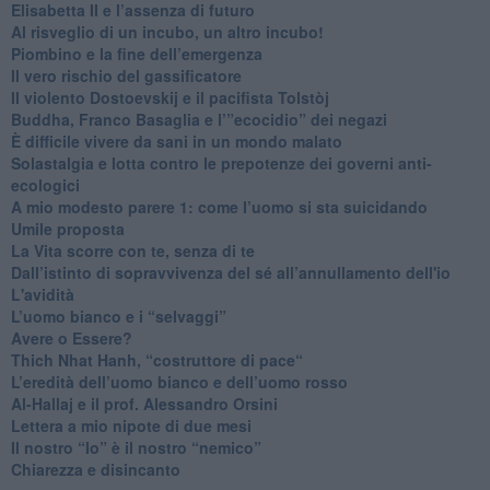
​Elisabetta II e l’assenza di futuro
Al risveglio di un incubo, un altro incubo!
​Piombino e la fine dell’emergenza
​Il vero rischio del gassificatore
​Il violento Dostoevskij e il pacifista Tolstòj
​Buddha, Franco Basaglia e l’”ecocidio” dei negazi
​È difficile vivere da sani in un mondo malato
Solastalgia e lotta contro le prepotenze dei governi anti-
ecologici
​A mio modesto parere 1: come l’uomo si sta suicidando
​Umile proposta
​La Vita scorre con te, senza di te
​Dall’istinto di sopravvivenza del sé all’annullamento dell'io
L'avidità
​L’uomo bianco e i “selvaggi”
​Avere o Essere?
​Thich Nhat Hanh, “costruttore di pace“
​L’eredità dell’uomo bianco e dell’uomo rosso
Al-Hallaj e il prof. Alessandro Orsini
​Lettera a mio nipote di due mesi
​Il nostro “Io” è il nostro “nemico”
​Chiarezza e disincanto