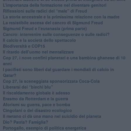
L’importanza della formazione nel diventare genitori
Riflessioni sulle radici del “male” di Freud
​La storia ancestrale e la primissima relazione con la madre
​La resistibile ascesa del cancro di Sigmund Freud
Sigmund Freud e l’eutanasia (prima parte)
Cancro: intervenire sulle conseguenze o sulle radici?
​Il calcio e la società dello spettacolo
Biodiversità e COP15
​Il ritardo dell’uomo nel mentalizzare
​Cop 27, i nove confini planetari e una bambina ghanese di 10
anni
​I pacifisti sono liberi dal guardare i mondiali di calcio in
Qatar?
​Cop 27, la sceneggiata sponsorizzata Coca-Cola
​Liberarsi dei “biechi blu”
Il riscaldamento globale è adesso
​Erasmo da Rotterdam e la guerra
​Aforismi su guerra, pace e bomba
Cingolani o del disastro ecologico
​Il metano ci dà una mano nel suicidio del pianeta
​Dio? Patria? Famiglia?
Portogallo, esempio di politica energetica