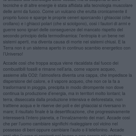
tecniche e di altre energie è stata affidata alla tecnologia muscolare
delle armi da fuoco. Come un vulcano che erutta cronicamente il
proprio fuoco e sparge le proprie ceneri sporcando i ghiacciai (che
crollano) e i ghiacci polari (che si sciolgono), così i fautori di armi e
guerre sono ignari delle conseguenze del mancato rispetto del
secondo principio della termodinamica: l’entropia è un bene nei
sistemi aperti, ma diventa causa di morte nei sistemi chiusi. E la
Terra non è un sistema aperto in continuo scambio energetico con
l’Universo!
Accade così che troppa acqua viene riscaldata dal fuoco dei
combustibili fossili e rimane nell’aria, come vapore acqueo,
assieme alla CO2: l’atmosfera diventa una cappa, che impedisce la
dispersione del calore, e il vapore acqueo, che non ce la fa a
trasformarsi in pioggia, precipita in modo dirompente non dove
continua la produzione d’energia, ma in territori molto lontani; la
terra, disseccata dalla produzione intensiva e deforestata, non
trattiene acqua e le riserve dei poli e dei ghiacciai si riversano in
mare; il risultato finale è la desertificazione, che progressivamente
interesserà l’intero pianeta, e l’innalzamento dei mari. Accade così
che per l’uomo cambiare significhi rivaleggiare col vicino nel
possesso di beni oppure cambiare l’auto o il telefonino. Accade
così che l’uomo si annienti nel lavoro e non sappia più godere