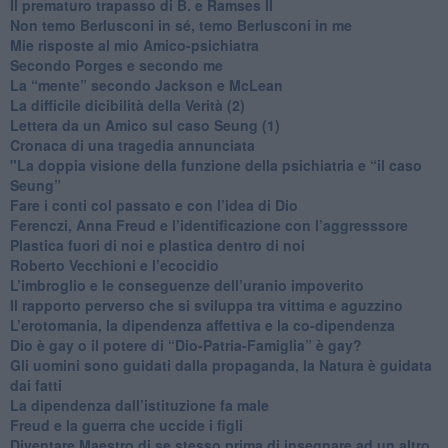
​Il prematuro trapasso di B. e Ramses II
​Non temo Berlusconi in sé, temo Berlusconi in me
​Mie risposte al mio Amico-psichiatra
​Secondo Porges e secondo me
​La “mente” secondo Jackson e McLean
La difficile dicibilità della Verità (2)
​Lettera da un Amico sul caso Seung (1)
​Cronaca di una tragedia annunciata
"​La doppia visione della funzione della psichiatria e “il caso
Seung”
​Fare i conti col passato e con l’idea di Dio
​Ferenczi, Anna Freud e l’identificazione con l’aggresssore
Plastica fuori di noi e plastica dentro di noi
​Roberto Vecchioni e l’ecocidio
​L’imbroglio e le conseguenze dell’uranio impoverito
​Il rapporto perverso che si sviluppa tra vittima e aguzzino
L’erotomania, la dipendenza affettiva e la co-dipendenza
​Dio è gay o il potere di “Dio-Patria-Famiglia” è gay?
​Gli uomini sono guidati dalla propaganda, la Natura è guidata
dai fatti
La dipendenza dall’istituzione fa male
​Freud e la guerra che uccide i figli
​Diventare Maestro di se stesso prima di insegnare ad un altro