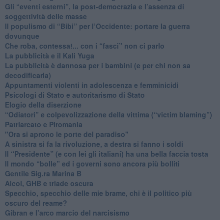
​Gli “eventi esterni”, la post-democrazia e l’assenza di
soggettività delle masse
​Il populismo di “Bibi” per l’Occidente: portare la guerra
dovunque
​Che roba, contessa!... con i “fasci” non ci parlo
La pubblicità e il Kali Yuga
​La pubblicità è dannosa per i bambini (e per chi non sa
decodificarla)
​Appuntamenti violenti in adolescenza e femminicidi
​Psicologi di Stato e autoritarismo di Stato
Elogio della diserzione
“Odiatori” e colpevolizzazione della vittima (“victim blaming”)
​Patriarcato e Piromania
"Ora si aprono le porte del paradiso"
​A sinistra si fa la rivoluzione, a destra si fanno i soldi
​Il “Presidente” (e con lei gli italiani) ha una bella faccia tosta
​Il mondo “bolle” ed i governi sono ancora più bolliti
​Gentile Sig.ra Marina B
​Alcol, GHB e triade oscura
​Specchio, specchio delle mie brame, chi è il politico più
oscuro del reame?
​Gibran e l’arco marcio del narcisismo