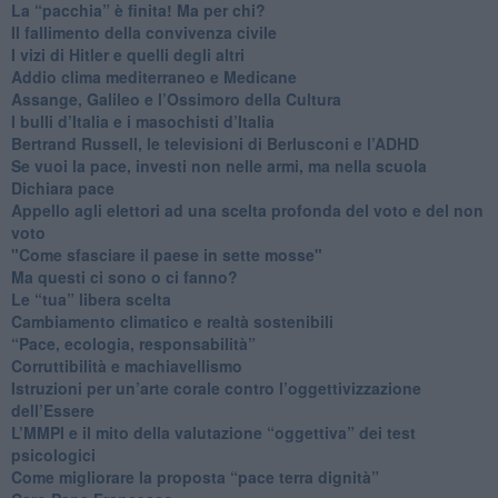
​La “pacchia” è finita! Ma per chi?
​Il fallimento della convivenza civile
​I vizi di Hitler e quelli degli altri
Addio clima mediterraneo e Medicane
​Assange, Galileo e l’Ossimoro della Cultura
​I bulli d’Italia e i masochisti d’Italia
​Bertrand Russell, le televisioni di Berlusconi e l’ADHD
​Se vuoi la pace, investi non nelle armi, ma nella scuola
​Dichiara pace
​Appello agli elettori ad una scelta profonda del voto e del non
voto
"Come sfasciare il paese in sette mosse"
​Ma questi ci sono o ci fanno?
​Le “tua” libera scelta
Cambiamento climatico e realtà sostenibili
“Pace, ecologia, responsabilità”
​Corruttibilità e machiavellismo
Istruzioni per un’arte corale contro l’oggettivizzazione
dell’Essere
​L’MMPI e il mito della valutazione “oggettiva” dei test
psicologici
Come migliorare la proposta “pace terra dignità”