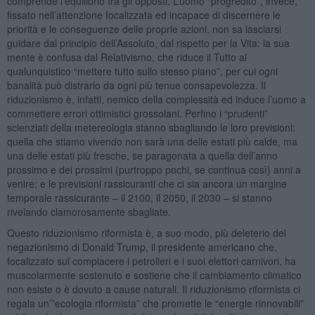
comprende l’equilibrio tra gli opposti. L’uomo “progredito”, invece,
fissato nell’attenzione focalizzata ed incapace di discernere le
priorità e le conseguenze delle proprie azioni, non sa lasciarsi
guidare dal principio dell’Assoluto, dal rispetto per la Vita: la sua
mente è confusa dal Relativismo, che riduce il Tutto al
qualunquistico “mettere tutto sullo stesso piano”, per cui ogni
banalità può distrarlo da ogni più tenue consapevolezza. Il
riduzionismo è, infatti, nemico della complessità ed induce l’uomo a
commettere errori ottimistici grossolani. Perfino i “prudenti”
scienziati della metereologia stanno sbagliando le loro previsioni:
quella che stiamo vivendo non sarà una delle estati più calde, ma
una delle estati più fresche, se paragonata a quella dell’anno
prossimo e dei prossimi (purtroppo pochi, se continua così) anni a
venire; e le previsioni rassicuranti che ci sia ancora un margine
temporale rassicurante – il 2100, il 2050, il 2030 – si stanno
rivelando clamorosamente sbagliate.
Questo riduzionismo riformista è, a suo modo, più deleterio del
negazionismo di Donald Trump, il presidente americano che,
focalizzato sul compiacere i petrolieri e i suoi elettori carnivori, ha
muscolarmente sostenuto e sostiene che il cambiamento climatico
non esiste o è dovuto a cause naturali. Il riduzionismo riformista ci
regala un’”ecologia riformista” che promette le “energie rinnovabili”