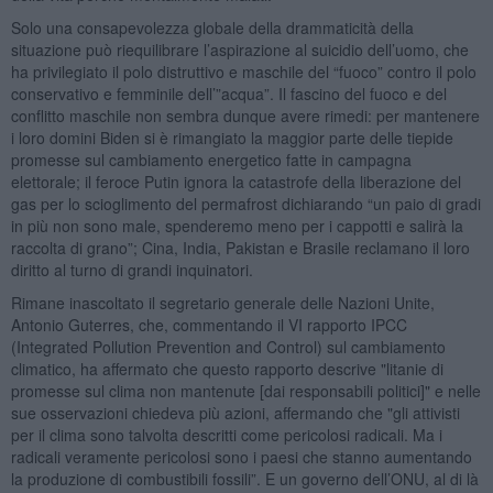
Solo una consapevolezza globale della drammaticità della
situazione può riequilibrare l’aspirazione al suicidio dell’uomo, che
ha privilegiato il polo distruttivo e maschile del “fuoco” contro il polo
conservativo e femminile dell’”acqua”. Il fascino del fuoco e del
conflitto maschile non sembra dunque avere rimedi: per mantenere
i loro domini Biden si è rimangiato la maggior parte delle tiepide
promesse sul cambiamento energetico fatte in campagna
elettorale; il feroce Putin ignora la catastrofe della liberazione del
gas per lo scioglimento del permafrost dichiarando “un paio di gradi
in più non sono male, spenderemo meno per i cappotti e salirà la
raccolta di grano”; Cina, India, Pakistan e Brasile reclamano il loro
diritto al turno di grandi inquinatori.
Rimane inascoltato il segretario generale delle Nazioni Unite,
Antonio Guterres, che, commentando il VI rapporto IPCC
(Integrated Pollution Prevention and Control) sul cambiamento
climatico, ha affermato che questo rapporto descrive "litanie di
promesse sul clima non mantenute [dai responsabili politici]" e nelle
sue osservazioni chiedeva più azioni, affermando che "gli attivisti
per il clima sono talvolta descritti come pericolosi radicali. Ma i
radicali veramente pericolosi sono i paesi che stanno aumentando
la produzione di combustibili fossili”. E un governo dell’ONU, al di là