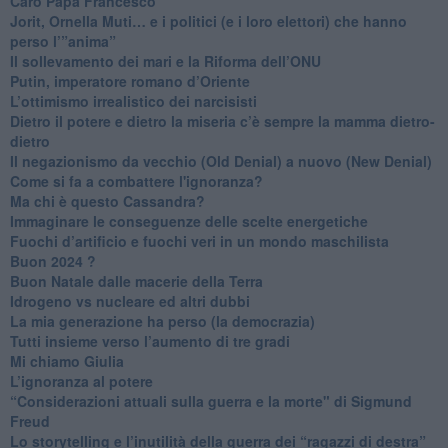
Caro Papa Francesco
​Jorit, Ornella Muti… e i politici (e i loro elettori) che hanno
perso l’”anima”
​Il sollevamento dei mari e la Riforma dell’ONU
Putin, imperatore romano d’Oriente
​L’ottimismo irrealistico dei narcisisti
​Dietro il potere e dietro la miseria c’è sempre la mamma dietro-
dietro
Il negazionismo da vecchio (Old Denial) a nuovo (New Denial)
Come si fa a combattere l'ignoranza?
Ma chi è questo Cassandra?
Immaginare le conseguenze delle scelte energetiche
​Fuochi d’artificio e fuochi veri in un mondo maschilista
Buon 2024 ?
​Buon Natale dalle macerie della Terra
​Idrogeno vs nucleare ed altri dubbi
​La mia generazione ha perso (la democrazia)
​Tutti insieme verso l’aumento di tre gradi
Mi chiamo Giulia
L’ignoranza al potere
​“Considerazioni attuali sulla guerra e la morte" di Sigmund
Freud
​Lo storytelling e l’inutilità della guerra dei “ragazzi di destra”