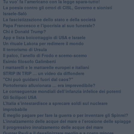
Tu vuo’ fa l’americano con la legge spara-tutto!
La poesia contro gli orrori di CISL, Governo e sionisti
Israele-Salò
​La fascistizzazione dello stato e della società
Papa Francesco e l’ipocrisia al suo funerale?
​Chi è Donald Trump?
App e lista boicottaggio di USA e Israele
​Un rituale Lakota per redimere il mondo
Il terrorismo di Ursula
​Il palco, l’anello di Frodo e scemo-scemo
Esimio filosofo Galimberti
​I mattarelli e le mattarelle europei e italiani
​STRIP IN TRIP … un video da diffondere
"Chi può guidarci fuori dal caos?"
​Portoferraio alluvionata … era imprevedibile?
Le conseguenze mondiali dell’infanzia infelice dei potenti
​Gli Scilipoti USA
L’Italia s’intestardisce a sprecare soldi sul nucleare
improbabile
È meglio pagare per fare la guerra o per inventare gli Spinrel?
​L’innalzamento delle acque del mare e l’erosione delle spiagge
​Il progressivo innalzamento delle acque del mare
​Gunter Pauli e il desalinizzare meglio e a costo minore