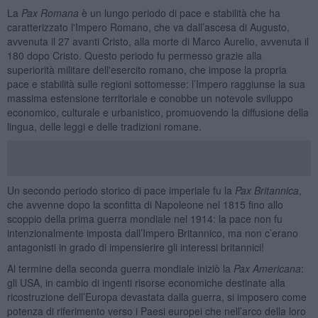
La
Pax Romana
è un lungo periodo di pace e stabilità che ha
caratterizzato l'Impero Romano, che va dall’ascesa di Augusto,
avvenuta il 27 avanti Cristo, alla morte di Marco Aurelio, avvenuta il
180 dopo Cristo. Questo periodo fu permesso grazie alla
superiorità militare dell'esercito romano, che impose la propria
pace e stabilità sulle regioni sottomesse: l’Impero raggiunse la sua
massima estensione territoriale e conobbe un notevole sviluppo
economico, culturale e urbanistico, promuovendo la diffusione della
lingua, delle leggi e delle tradizioni romane.
Un secondo periodo storico di pace imperiale fu la
Pax Britannica
,
che avvenne dopo la sconfitta di Napoleone nel 1815 fino allo
scoppio della prima guerra mondiale nel 1914: la pace non fu
intenzionalmente imposta dall’Impero Britannico, ma non c’erano
antagonisti in grado di impensierire gli interessi britannici!
Al termine della seconda guerra mondiale iniziò la
Pax Americana
:
gli USA, in cambio di ingenti risorse economiche destinate alla
ricostruzione dell’Europa devastata dalla guerra, si imposero come
potenza di riferimento verso i Paesi europei che nell’arco della loro