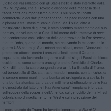
L’idillio del vassallaggio con gli Stati-satelliti è stato interrotto dalla
Pax Trumpiana
, che è il rovescio dispotico della medaglia della
faccia dritta dell’imperialismo
buono
: il bullismo dei ricatti
commerciali e dei dazi propagandano una pace imposta con una
diplomazia tra i massimi capi di Stato. Ma il bullo, oltre a
moltiplicare i fronti di guerra, è stato sconfitto miseramente dal suo
nemico, individuato nella Cina. Il fallimento delle trattative di
pace
ha riconfermato così l’efficacia della deterrenza della
Pax Atomica
,
mentre l’odio, sparso nel mondo, sta riattivando la minaccia delle
guerre USA contro gli Stati minori non-alleati, come il Venezuela, ha
promosso attacchi contro i presunti alleati, come il Qatar, e,
soprattutto, sta favorendo le guerre civili nei singoli Paesi del blocco
occidentale, come sembra presagire anche l’omicidio di Charles
Kirk, vittima della sua propaganda pro-armi. La filosofia di Trump,
col beneplacito di Dio, sta trasformando il mondo, con la ricchezza
in sempre meno mani, in una bomba ad orologeria o, a scelta, in
una bomba atomica. La forza dei miti nella strutturazione delle Pax
è dimostrata dal fatto che l Pax Americana/Trumpiana è fondata
sull’epopea della scoperta dell’America, sul genocidio dei nativi, sul
colonialismo d’insediamento nel West e sulla predazione dei
territori.
Il caos causato da Trump ha favorito l’emergere la
Pax di Xi