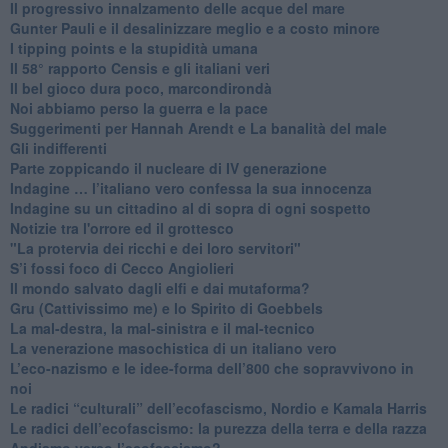
​Il progressivo innalzamento delle acque del mare
​Gunter Pauli e il desalinizzare meglio e a costo minore
I tipping points e la stupidità umana
​Il 58° rapporto Censis e gli italiani veri
​Il bel gioco dura poco, marcondirondà
Noi abbiamo perso la guerra e la pace
Suggerimenti per Hannah Arendt e La banalità del male
​Gli indifferenti
Parte zoppicando il nucleare di IV generazione
​Indagine … l’italiano vero confessa la sua innocenza
Indagine su un cittadino al di sopra di ogni sospetto
Notizie tra l'orrore ed il grottesco
"La protervia dei ricchi e dei loro servitori"
S’i fossi foco di Cecco Angiolieri
​Il mondo salvato dagli elfi e dai mutaforma?
Gru (Cattivissimo me) e lo Spirito di Goebbels
​La mal-destra, la mal-sinistra e il mal-tecnico
​La venerazione masochistica di un italiano vero
​L’eco-nazismo e le idee-forma dell’800 che sopravvivono in
noi
​Le radici “culturali” dell’ecofascismo, Nordio e Kamala Harris
Le radici dell’ecofascismo: la purezza della terra e della razza
Andiamo verso l’ecofascismo?