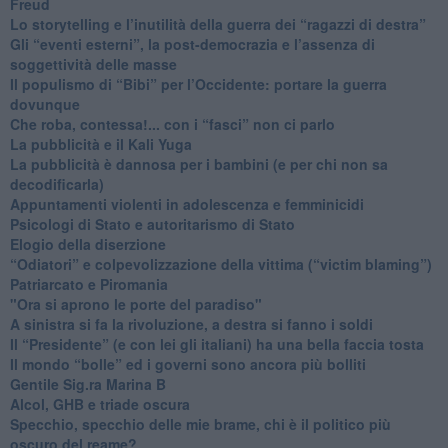
Freud
​Lo storytelling e l’inutilità della guerra dei “ragazzi di destra”
​Gli “eventi esterni”, la post-democrazia e l’assenza di
soggettività delle masse
​Il populismo di “Bibi” per l’Occidente: portare la guerra
dovunque
​Che roba, contessa!... con i “fasci” non ci parlo
La pubblicità e il Kali Yuga
​La pubblicità è dannosa per i bambini (e per chi non sa
decodificarla)
​Appuntamenti violenti in adolescenza e femminicidi
​Psicologi di Stato e autoritarismo di Stato
Elogio della diserzione
“Odiatori” e colpevolizzazione della vittima (“victim blaming”)
​Patriarcato e Piromania
"Ora si aprono le porte del paradiso"
​A sinistra si fa la rivoluzione, a destra si fanno i soldi
​Il “Presidente” (e con lei gli italiani) ha una bella faccia tosta
​Il mondo “bolle” ed i governi sono ancora più bolliti
​Gentile Sig.ra Marina B
​Alcol, GHB e triade oscura
​Specchio, specchio delle mie brame, chi è il politico più
oscuro del reame?