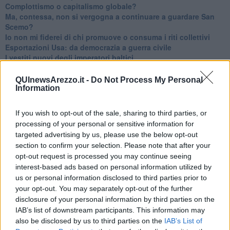
​Complottismo o capitalismo globale?
​Ma, contessa, non si vergogna a continuare a guardare San
Scemo?
​Io non mi fiderei di chi promuove o consuma i riti collettivi
Esportazioni Usa: da democrazia a guerra civile
​I vestiti nuovi degli imperatori baltici
​Pupazzi!
​Il Wild West di Trump
QUInewsArezzo.it -
Do Not Process My Personal
​La depressione infantile di Roger Waters e la propaganda di
Information
guerra"
​La disinformazione climatica veicolata dai media
If you wish to opt-out of the sale, sharing to third parties, or
Senza una Retta Visione l’Uomo è un automa
processing of your personal or sensitive information for
​La propaganda bellica nostrana vs l’hasbarà dei sionisti
targeted advertising by us, please use the below opt-out
​La cleptocrazia e lo studio sociologico della propaganda di
section to confirm your selection. Please note that after your
guerra
opt-out request is processed you may continue seeing
​Uccidere per gioco: il cacciatore e chi vuole armarsi
interest-based ads based on personal information utilized by
​La Cop 30 di Belem giorno per giorno
us or personal information disclosed to third parties prior to
La Cop 30, i crimini e i misfatti verso la vita sulla terra
your opt-out. You may separately opt-out of the further
Arrostire il pianeta: le grandi emissioni della carne e dei
disclosure of your personal information by third parties on the
latticini
IAB’s list of downstream participants. This information may
​Cop 30, uragani e riconversione delle spese militari
also be disclosed by us to third parties on the
IAB’s List of
La responsabilità storica della morte sulla terra