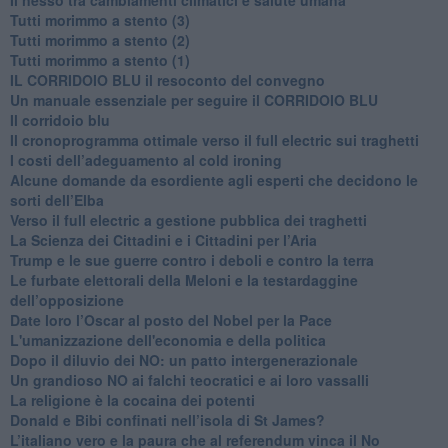
Tutti morimmo a stento (3)
Tutti morimmo a stento (2)
​Tutti morimmo a stento (1)
IL CORRIDOIO BLU il resoconto del convegno
Un manuale essenziale per seguire il CORRIDOIO BLU
Il corridoio blu
​Il cronoprogramma ottimale verso il full electric sui traghetti
​I costi dell’adeguamento al cold ironing
Alcune domande da esordiente agli esperti che decidono le
sorti dell’Elba
Verso il full electric a gestione pubblica dei traghetti​
​La Scienza dei Cittadini e i Cittadini per l’Aria
Trump e le sue guerre contro i deboli e contro la terra
​Le furbate elettorali della Meloni e la testardaggine
dell’opposizione
​Date loro l’Oscar al posto del Nobel per la Pace
L'umanizzazione dell'economia e della politica
​Dopo il diluvio dei NO: un patto intergenerazionale
​Un grandioso NO ai falchi teocratici e ai loro vassalli
La religione è la cocaina dei potenti
Donald e Bibi confinati nell’isola di St James?
L’italiano vero e la paura che al referendum vinca il No