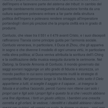
dell’Impero e facevano parte del
sistema dei tributi
: in cambio del
gentile cambiamento conseguente all’educazione fornita da una
cultura superiore potevano entrare a far parte della struttura
politica dell’Impero e potevano rendere omaggio all’imperatore
portandogli i doni più preziosi che la propria civiltà era in grado di
produrre.
Confucio, che visse tra il 551 e il 479 avanti Cristo, e i suoi discepoli
raffinarono Tianxia come principio guida per l’armonia sociale.
Confucio venerava, in particolare, il Duca di Zhou, che gli appariva
in sogno e che divenne il modello di ogni umana virtù, in particolare
nella sfera politica; al Duca veniva attribuita la scrittura dell’I-Ching
e la codificazione della musica eseguita durante le cerimonie. Nel
Datong
, la Grande Armonia di Confucio, il mondo governato dai
saggi sovrani raggiunge un alto grado di fiducia e sicurezza, un
mondo pacifico in cui sono completamente inutili le strategie di
competitività:
Nel percorso lungo la Via Maestra, tutto sotto il Cielo
appartiene a tutti, si sceglie il saggio e il capace…si insegna la
fiducia e si coltiva l’accordo, perciò l’uomo non ritiene cari solo i
propri cari e figli solo i propri figli e questo fa si che i vecchi abbiano
una fine dignitosa, i forti un giusto utilizzo, i bambini una crescita
corretta e gli orfani, le vedove, i derelitti e i disabili abbiano i dovuti
mezzi per nutrirsi, gli uomini un ruolo, le donne un riparo…così non