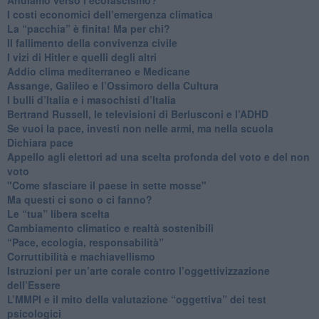
I costi economici dell’emergenza climatica
​La “pacchia” è finita! Ma per chi?
​Il fallimento della convivenza civile
​I vizi di Hitler e quelli degli altri
Addio clima mediterraneo e Medicane
​Assange, Galileo e l’Ossimoro della Cultura
​I bulli d’Italia e i masochisti d’Italia
​Bertrand Russell, le televisioni di Berlusconi e l’ADHD
​Se vuoi la pace, investi non nelle armi, ma nella scuola
​Dichiara pace
​Appello agli elettori ad una scelta profonda del voto e del non
voto
"Come sfasciare il paese in sette mosse"
​Ma questi ci sono o ci fanno?
​Le “tua” libera scelta
Cambiamento climatico e realtà sostenibili
“Pace, ecologia, responsabilità”
​Corruttibilità e machiavellismo
Istruzioni per un’arte corale contro l’oggettivizzazione
dell’Essere
​L’MMPI e il mito della valutazione “oggettiva” dei test
psicologici