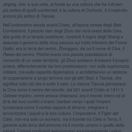
Jinping
, che, a sua volta, si fonda su una cultura che ha miti ben
più antica di quelli occidentali: è la cultura di Confucio, è il costrutto,
ancora più antico di
Tianxia
.
Nell’undicesimo secolo avanti Cristo, all’epoca cinese degli Stati
Combattenti, il piccolo clan degli Zhou del nord-ovest della Cina,
alla guida di un’ampia coalizione, rovesciò il regno degli Shang e
assunse il governo della ricca pianura sul tratto inferiore del Fiume
Giallo: era la terra del centro,
Zhongguo
, da cui il nome di
Cina
,
il
Paese del centro
. Poiché erano una piccola popolazione al
comando di un vasto territorio, gli Zhou scelsero di basare il proprio
potere, differentemente dai loro predecessori, non sulla supremazia
militare, ma sulla capacità diplomatica, e architettarono un sistema
di cooperazione a lungo termine con gli altri Stati, il
Tianxia
, che
significa
tutto ciò che è sotto il cielo
. La visione Tianxia percepisce
la Cina come il centro del mondo: dal 221 avanti Cristo al 1911 il
Celeste Impero
, come amava chiamarsi, era il mondo intero ed al
di là dei suoi confini c’erano i barbari verso i quali l’Impero
funzionava come il vortice capace di attrarre, integrare e
armonizzare i popoli e le loro culture. L’imperatore, il
Figlio del
Cielo
, non era solo un sovrano, ma il tramite tra Cielo e Terra, il
garante sulla terra dell’armonia tra il mondo umano e quello della
natura. I popoli confinanti assumevano
spontaneamente
i valori