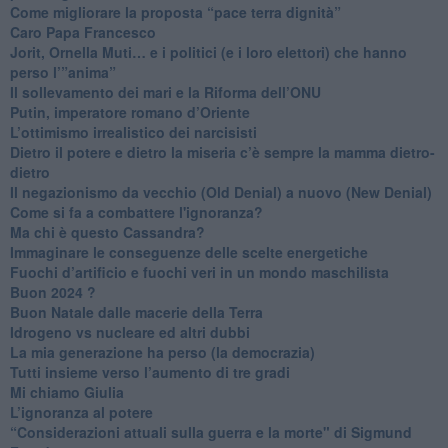
Come migliorare la proposta “pace terra dignità”
Caro Papa Francesco
​Jorit, Ornella Muti… e i politici (e i loro elettori) che hanno
perso l’”anima”
​Il sollevamento dei mari e la Riforma dell’ONU
Putin, imperatore romano d’Oriente
​L’ottimismo irrealistico dei narcisisti
​Dietro il potere e dietro la miseria c’è sempre la mamma dietro-
dietro
Il negazionismo da vecchio (Old Denial) a nuovo (New Denial)
Come si fa a combattere l'ignoranza?
Ma chi è questo Cassandra?
Immaginare le conseguenze delle scelte energetiche
​Fuochi d’artificio e fuochi veri in un mondo maschilista
Buon 2024 ?
​Buon Natale dalle macerie della Terra
​Idrogeno vs nucleare ed altri dubbi
​La mia generazione ha perso (la democrazia)
​Tutti insieme verso l’aumento di tre gradi
Mi chiamo Giulia
L’ignoranza al potere
​“Considerazioni attuali sulla guerra e la morte" di Sigmund