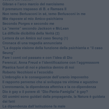
​Gibran e l’arco marcio del narcisismo
​Il prematuro trapasso di B. e Ramses II
​Non temo Berlusconi in sé, temo Berlusconi in me
​Mie risposte al mio Amico-psichiatra
​Secondo Porges e secondo me
​La “mente” secondo Jackson e McLean
La difficile dicibilità della Verità (2)
​Lettera da un Amico sul caso Seung (1)
​Cronaca di una tragedia annunciata
"​La doppia visione della funzione della psichiatria e “il caso
Seung”
​Fare i conti col passato e con l’idea di Dio
​Ferenczi, Anna Freud e l’identificazione con l’aggresssore
Plastica fuori di noi e plastica dentro di noi
​Roberto Vecchioni e l’ecocidio
​L’imbroglio e le conseguenze dell’uranio impoverito
​Il rapporto perverso che si sviluppa tra vittima e aguzzino
L’erotomania, la dipendenza affettiva e la co-dipendenza
​Dio è gay o il potere di “Dio-Patria-Famiglia” è gay?
​Gli uomini sono guidati dalla propaganda, la Natura è guidata
dai fatti
La dipendenza dall’istituzione fa male