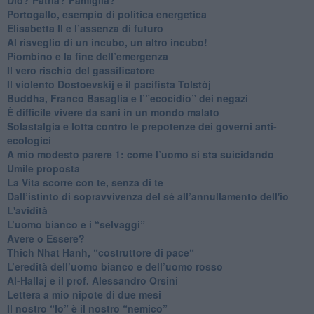
Portogallo, esempio di politica energetica
​Elisabetta II e l’assenza di futuro
Al risveglio di un incubo, un altro incubo!
​Piombino e la fine dell’emergenza
​Il vero rischio del gassificatore
​Il violento Dostoevskij e il pacifista Tolstòj
​Buddha, Franco Basaglia e l’”ecocidio” dei negazi
​È difficile vivere da sani in un mondo malato
Solastalgia e lotta contro le prepotenze dei governi anti-
ecologici
​A mio modesto parere 1: come l’uomo si sta suicidando
​Umile proposta
​La Vita scorre con te, senza di te
​Dall’istinto di sopravvivenza del sé all’annullamento dell'io
L'avidità
​L’uomo bianco e i “selvaggi”
​Avere o Essere?
​Thich Nhat Hanh, “costruttore di pace“
​L’eredità dell’uomo bianco e dell’uomo rosso
Al-Hallaj e il prof. Alessandro Orsini
​Lettera a mio nipote di due mesi
​Il nostro “Io” è il nostro “nemico”