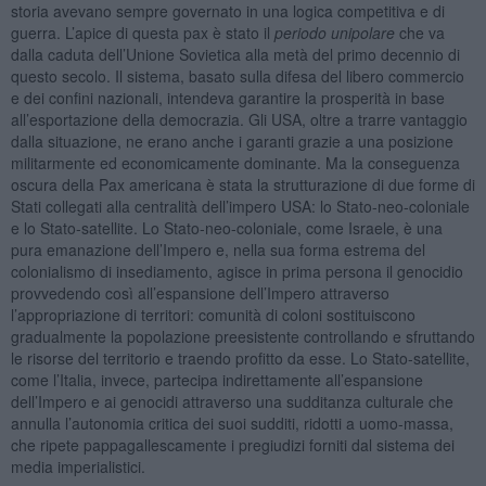
storia avevano sempre governato in una logica competitiva e di
guerra. L’apice di questa pax è stato il
periodo unipolare
che va
dalla caduta dell’Unione Sovietica alla metà del primo decennio di
questo secolo. Il sistema, basato sulla difesa del libero commercio
e dei confini nazionali, intendeva garantire la prosperità in base
all’esportazione della democrazia. Gli USA, oltre a trarre vantaggio
dalla situazione, ne erano anche i garanti grazie a una posizione
militarmente ed economicamente dominante. Ma la conseguenza
oscura della Pax americana è stata la strutturazione di due forme di
Stati collegati alla centralità dell’impero USA: lo Stato-neo-coloniale
e lo Stato-satellite. Lo Stato-neo-coloniale, come Israele, è una
pura emanazione dell’Impero e, nella sua forma estrema del
colonialismo di insediamento, agisce in prima persona il genocidio
provvedendo così all’espansione dell’Impero attraverso
l’appropriazione di territori: comunità di coloni sostituiscono
gradualmente la popolazione preesistente controllando e sfruttando
le risorse del territorio e traendo profitto da esse. Lo Stato-satellite,
come l’Italia, invece, partecipa indirettamente all’espansione
dell’Impero e ai genocidi attraverso una sudditanza culturale che
annulla l’autonomia critica dei suoi sudditi, ridotti a uomo-massa,
che ripete pappagallescamente i pregiudizi forniti dal sistema dei
media imperialistici.