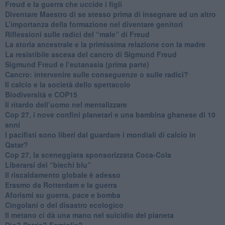
​Freud e la guerra che uccide i figli
​Diventare Maestro di se stesso prima di insegnare ad un altro
L’importanza della formazione nel diventare genitori
Riflessioni sulle radici del “male” di Freud
​La storia ancestrale e la primissima relazione con la madre
​La resistibile ascesa del cancro di Sigmund Freud
Sigmund Freud e l’eutanasia (prima parte)
Cancro: intervenire sulle conseguenze o sulle radici?
​Il calcio e la società dello spettacolo
Biodiversità e COP15
​Il ritardo dell’uomo nel mentalizzare
​Cop 27, i nove confini planetari e una bambina ghanese di 10
anni
​I pacifisti sono liberi dal guardare i mondiali di calcio in
Qatar?
​Cop 27, la sceneggiata sponsorizzata Coca-Cola
​Liberarsi dei “biechi blu”
Il riscaldamento globale è adesso
​Erasmo da Rotterdam e la guerra
​Aforismi su guerra, pace e bomba
Cingolani o del disastro ecologico
​Il metano ci dà una mano nel suicidio del pianeta
​Dio? Patria? Famiglia?