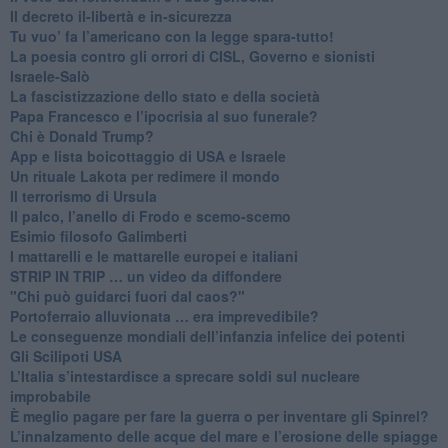
Il decreto il-libertà e in-sicurezza
Tu vuo’ fa l’americano con la legge spara-tutto!
La poesia contro gli orrori di CISL, Governo e sionisti
Israele-Salò
​La fascistizzazione dello stato e della società
Papa Francesco e l’ipocrisia al suo funerale?
​Chi è Donald Trump?
App e lista boicottaggio di USA e Israele
​Un rituale Lakota per redimere il mondo
Il terrorismo di Ursula
​Il palco, l’anello di Frodo e scemo-scemo
Esimio filosofo Galimberti
​I mattarelli e le mattarelle europei e italiani
​STRIP IN TRIP … un video da diffondere
"Chi può guidarci fuori dal caos?"
​Portoferraio alluvionata … era imprevedibile?
Le conseguenze mondiali dell’infanzia infelice dei potenti
​Gli Scilipoti USA
L’Italia s’intestardisce a sprecare soldi sul nucleare
improbabile
È meglio pagare per fare la guerra o per inventare gli Spinrel?
​L’innalzamento delle acque del mare e l’erosione delle spiagge