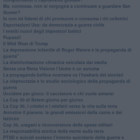
​Ma, contessa, non si vergogna a continuare a guardare San
Scemo?
​Io non mi fiderei di chi promuove o consuma i riti collettivi
Esportazioni Usa: da democrazia a guerra civile
​I vestiti nuovi degli imperatori baltici
​Pupazzi!
​Il Wild West di Trump
​La depressione infantile di Roger Waters e la propaganda di
guerra"
​La disinformazione climatica veicolata dai media
Senza una Retta Visione l’Uomo è un automa
​La propaganda bellica nostrana vs l’hasbarà dei sionisti
​La cleptocrazia e lo studio sociologico della propaganda di
guerra
​Uccidere per gioco: il cacciatore e chi vuole armarsi
​La Cop 30 di Belem giorno per giorno
La Cop 30, i crimini e i misfatti verso la vita sulla terra
Arrostire il pianeta: le grandi emissioni della carne e dei
latticini
​Cop 30, uragani e riconversione delle spese militari
La responsabilità storica della morte sulla terra
PTSD e suicidi svelano l’intento suicidario della guerra e