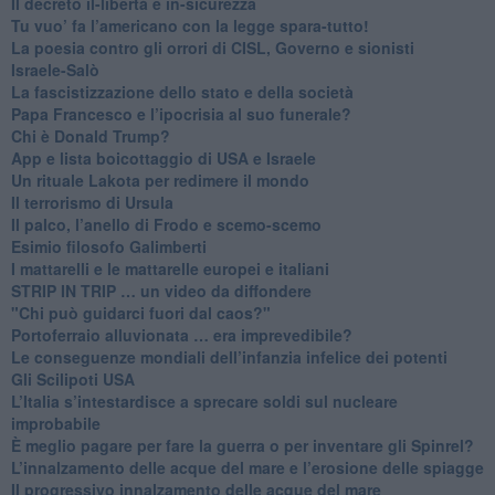
Il decreto il-libertà e in-sicurezza
Tu vuo’ fa l’americano con la legge spara-tutto!
La poesia contro gli orrori di CISL, Governo e sionisti
Israele-Salò
​La fascistizzazione dello stato e della società
Papa Francesco e l’ipocrisia al suo funerale?
​Chi è Donald Trump?
App e lista boicottaggio di USA e Israele
​Un rituale Lakota per redimere il mondo
Il terrorismo di Ursula
​Il palco, l’anello di Frodo e scemo-scemo
Esimio filosofo Galimberti
​I mattarelli e le mattarelle europei e italiani
​STRIP IN TRIP … un video da diffondere
"Chi può guidarci fuori dal caos?"
​Portoferraio alluvionata … era imprevedibile?
Le conseguenze mondiali dell’infanzia infelice dei potenti
​Gli Scilipoti USA
L’Italia s’intestardisce a sprecare soldi sul nucleare
improbabile
È meglio pagare per fare la guerra o per inventare gli Spinrel?
​L’innalzamento delle acque del mare e l’erosione delle spiagge
​Il progressivo innalzamento delle acque del mare