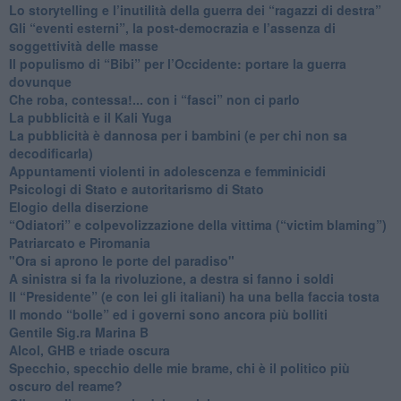
​Lo storytelling e l’inutilità della guerra dei “ragazzi di destra”
​Gli “eventi esterni”, la post-democrazia e l’assenza di
soggettività delle masse
​Il populismo di “Bibi” per l’Occidente: portare la guerra
dovunque
​Che roba, contessa!... con i “fasci” non ci parlo
La pubblicità e il Kali Yuga
​La pubblicità è dannosa per i bambini (e per chi non sa
decodificarla)
​Appuntamenti violenti in adolescenza e femminicidi
​Psicologi di Stato e autoritarismo di Stato
Elogio della diserzione
“Odiatori” e colpevolizzazione della vittima (“victim blaming”)
​Patriarcato e Piromania
"Ora si aprono le porte del paradiso"
​A sinistra si fa la rivoluzione, a destra si fanno i soldi
​Il “Presidente” (e con lei gli italiani) ha una bella faccia tosta
​Il mondo “bolle” ed i governi sono ancora più bolliti
​Gentile Sig.ra Marina B
​Alcol, GHB e triade oscura
​Specchio, specchio delle mie brame, chi è il politico più
oscuro del reame?