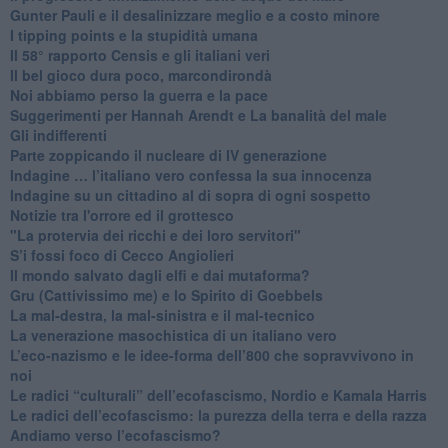
​Gunter Pauli e il desalinizzare meglio e a costo minore
I tipping points e la stupidità umana
​Il 58° rapporto Censis e gli italiani veri
​Il bel gioco dura poco, marcondirondà
Noi abbiamo perso la guerra e la pace
Suggerimenti per Hannah Arendt e La banalità del male
​Gli indifferenti
Parte zoppicando il nucleare di IV generazione
​Indagine … l’italiano vero confessa la sua innocenza
Indagine su un cittadino al di sopra di ogni sospetto
Notizie tra l'orrore ed il grottesco
"La protervia dei ricchi e dei loro servitori"
S’i fossi foco di Cecco Angiolieri
​Il mondo salvato dagli elfi e dai mutaforma?
Gru (Cattivissimo me) e lo Spirito di Goebbels
​La mal-destra, la mal-sinistra e il mal-tecnico
​La venerazione masochistica di un italiano vero
​L’eco-nazismo e le idee-forma dell’800 che sopravvivono in
noi
​Le radici “culturali” dell’ecofascismo, Nordio e Kamala Harris
Le radici dell’ecofascismo: la purezza della terra e della razza
Andiamo verso l’ecofascismo?