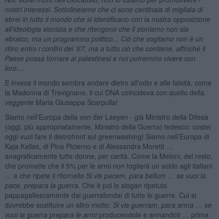
nostri interessi. Sottolineiamo che ci sono centinaia di migliaia di
ebrei in tutto il mondo che si identificano con la nostra opposizione
all'ideologia sionista e che ritengono che il sionismo non sia
ebraico, ma un programma politico... Ciò che vogliamo non è un
ritiro entro i confini del '67, ma a tutto ciò che contiene, affinché il
Paese possa tornare ai palestinesi e noi potremmo vivere con
loro....
E invece il mondo sembra andare dietro all’odio e alle falsità, come
la Madonna di Trevignano, il cui DNA coincideva con quello della
veggente
Maria Giuseppa Scarpulla!
Siamo nell’Europa della von der Laeyen - già Ministro della Difesa
(oggi, più appropriatamente, Ministro della Guerra) tedesco: costei
oggi vuol fare il dietrofront sul greenwashing! Siamo nell’Europa di
Kaja Kallas, di Pina Picierno e di Alessandra Moretti …
anagraficamente tutte donne, per carità. Come la Meloni, del resto,
che promette che il 5% per le armi non toglierà un soldo agli italiani
… e che ripete il ritornello
Si vis pacem, para bellum … se vuoi la
pace, prepara la guerra.
Che è poi lo slogan ripetuto
pappagallescamente dai guerrafondai di tutte le guerre. Cui si
dovrebbe sostituire un altro motto:
Si vis guerram, para arma … se
vuoi la guerra prepara le armi
producendole e armandoti … prima