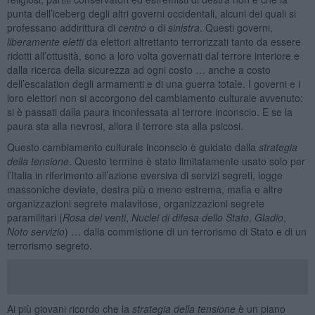
punta dell’iceberg degli altri governi occidentali, alcuni dei quali si
professano addirittura di
centro
o di
sinistra
. Questi governi,
liberamente eletti
da elettori altrettanto terrorizzati tanto da essere
ridotti all’ottusità, sono a loro volta governati dal terrore interiore e
dalla ricerca della sicurezza ad ogni costo … anche a costo
dell’escalation degli armamenti e di una guerra totale. I governi e i
loro elettori non si accorgono del cambiamento culturale avvenuto:
si è passati dalla paura inconfessata al terrore inconscio. E se la
paura sta alla nevrosi, allora il terrore sta alla psicosi.
Questo cambiamento culturale inconscio è guidato dalla
strategia
della tensione
. Questo termine è stato limitatamente usato solo per
l’Italia in riferimento all’azione eversiva di servizi segreti, logge
massoniche deviate, destra più o meno estrema, mafia e altre
organizzazioni segrete malavitose, organizzazioni segrete
paramilitari (
Rosa dei venti
,
Nuclei di difesa dello Stato
,
Gladio
,
Noto servizio
) … dalla commistione di un terrorismo di Stato e di un
terrorismo segreto.
Ai più giovani ricordo che la
strategia della tensione
è un piano