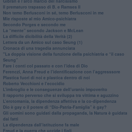
​Gibran e l’arco marcio del narcisismo
​Il prematuro trapasso di B. e Ramses II
​Non temo Berlusconi in sé, temo Berlusconi in me
​Mie risposte al mio Amico-psichiatra
​Secondo Porges e secondo me
​La “mente” secondo Jackson e McLean
La difficile dicibilità della Verità (2)
​Lettera da un Amico sul caso Seung (1)
​Cronaca di una tragedia annunciata
"​La doppia visione della funzione della psichiatria e “il caso
Seung”
​Fare i conti col passato e con l’idea di Dio
​Ferenczi, Anna Freud e l’identificazione con l’aggresssore
Plastica fuori di noi e plastica dentro di noi
​Roberto Vecchioni e l’ecocidio
​L’imbroglio e le conseguenze dell’uranio impoverito
​Il rapporto perverso che si sviluppa tra vittima e aguzzino
L’erotomania, la dipendenza affettiva e la co-dipendenza
​Dio è gay o il potere di “Dio-Patria-Famiglia” è gay?
​Gli uomini sono guidati dalla propaganda, la Natura è guidata
dai fatti
La dipendenza dall’istituzione fa male
​Freud e la guerra che uccide i figli