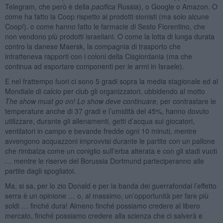
Telegram, che però è della
pacifica
Russia), o Google o Amazon. O
come ha fatto la Coop rispetto ai prodotti sionisti (ma solo alcune
Coop!). o come hanno fatto le farmacie di Sesto Fiorentino, che
non vendono più prodotti israeliani. O come la lotta di lunga durata
contro la danese Maersk, la compagnia di trasporto che
intratteneva rapporti con i coloni della Cisgiordania (ma che
continua ad esportare componenti per le armi in Israele).
E nel frattempo fuori ci sono 5 gradi sopra la media stagionale ed al
Mondiale di calcio per club gli organizzatori, ubbidendo al motto
The show must go on! Lo show deve continuare
, per contrastare le
temperature anche di 37 gradi e l’umidità del 45%, hanno dovuto
utilizzare, durante gli allenamenti, getti d’acqua sui giocatori,
ventilatori in campo e bevande fredde ogni 10 minuti, mentre
avvengono acquazzoni improvvisi durante le partite con un pallone
che rimbalza come un coniglio sull’erba alterata e con gli stadi vuoti
… mentre le riserve del Borussia Dortmund parteciperanno alle
partite dagli spogliatoi.
Ma, si sa, per lo zio Donald e per la banda dei guerrafondai l’effetto
serra è un opinione … o, al massimo, un’opportunità per fare più
soldi … finché dura! Almeno finché possiamo credere al libero
mercato, finché possiamo credere alla scienza che ci salverà e