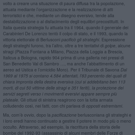
volto a creare una situazione di paura diffusa tra la popolazione,
attuata mediante l’organizzazione e la realizzazione di atti
terroristici e che, mediante un disegno eversivo, tende alla
destabilizzazione o al disfacimento degli equilibri precostituiti. In
Italia questa strategia fu attuata tra il 1964, quando il generale dei
Carabinieri De Lorenzo tentò il colpo di stato, e il 1993, quando la
vittoria elettorale di Berlusconi
pacificò gli strateghi
. Espressione
degli strateghi furono, tra l’altro, oltre a tre tentativi di
golpe
, alcune
stragi (Piazza Fontana a Milano, Piazza della Loggia a Brescia,
Italicus a Bologna, rapido 904 prima di una galleria nei pressi di
San Benedetto Val di Sambro …, ma anche l’abbattimento di un
aereo ad Ustica e l’omicidio Moro). Per il Tribunale di Savona
Dal
1969 al 1975 si contano 4.584 attentati, l'83 percento dei quali di
chiara impronta della destra eversiva (cui si addebitano ben 113
morti, di cui 50 vittime delle stragi e 351 feriti), la protezione dei
servizi segreti verso i movimenti eversivi appare sempre più
plateale.
Gli ottusi di sinistra reagirono con la lotta armata
colludendo così, nei fatti, con chi parlava di
opposti estremismi
.
Ma, com’è ovvio, dopo la
pacificazione
berlusconiana gli strateghi e
i loro eredi hanno continuato a gestire il potere in modo più o meno
occulto. Attraverso, ad esempio, la riscrittura della storia delle
bombe del 1992-93 (assassinio di alcuni membri delle Forze di