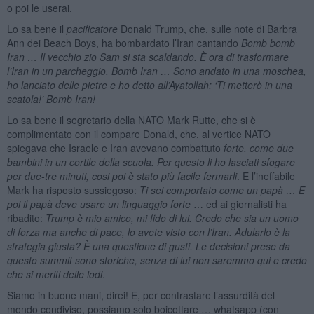
o poi le userai.
Lo sa bene il
pacificatore
Donald Trump, che, sulle note di Barbra
Ann dei Beach Boys, ha bombardato l’Iran cantando
Bomb bomb
Iran … Il vecchio zio Sam si sta scaldando. È ora di trasformare
l’Iran in un parcheggio. Bomb Iran … Sono andato in una moschea,
ho lanciato delle pietre e ho detto all’Ayatollah: ‘Ti metterò in una
scatola!’ Bomb Iran!
Lo sa bene il segretario della NATO Mark Rutte, che si è
complimentato con il compare Donald, che, al vertice NATO
spiegava che Israele e Iran avevano combattuto
forte, come due
bambini in un cortile della scuola. Per questo li ho lasciati sfogare
per due-tre minuti, cosi poi è stato più facile fermarli
. E l’ineffabile
Mark ha risposto sussiegoso:
Ti sei comportato come un papà … E
poi il papà deve usare un linguaggio forte
… ed ai giornalisti ha
ribadito:
Trump è mio amico, mi fido di lui. Credo che sia un uomo
di forza ma anche di pace, lo avete visto con l’Iran. Adularlo è la
strategia giusta? È una questione di gusti. Le decisioni prese da
questo summit sono storiche, senza di lui non saremmo qui e credo
che si meriti delle lodi
.
Siamo in buone mani, direi! E, per contrastare l’assurdità del
mondo condiviso, possiamo solo boicottare … whatsapp (con