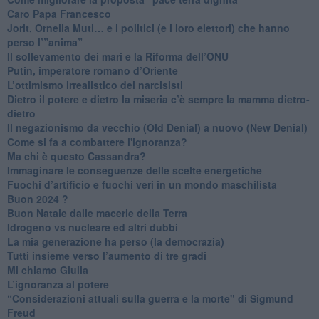
Caro Papa Francesco
​Jorit, Ornella Muti… e i politici (e i loro elettori) che hanno
perso l’”anima”
​Il sollevamento dei mari e la Riforma dell’ONU
Putin, imperatore romano d’Oriente
​L’ottimismo irrealistico dei narcisisti
​Dietro il potere e dietro la miseria c’è sempre la mamma dietro-
dietro
Il negazionismo da vecchio (Old Denial) a nuovo (New Denial)
Come si fa a combattere l'ignoranza?
Ma chi è questo Cassandra?
Immaginare le conseguenze delle scelte energetiche
​Fuochi d’artificio e fuochi veri in un mondo maschilista
Buon 2024 ?
​Buon Natale dalle macerie della Terra
​Idrogeno vs nucleare ed altri dubbi
​La mia generazione ha perso (la democrazia)
​Tutti insieme verso l’aumento di tre gradi
Mi chiamo Giulia
L’ignoranza al potere
​“Considerazioni attuali sulla guerra e la morte" di Sigmund
Freud