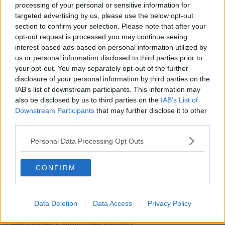
Tutti morimmo a stento (3)
processing of your personal or sensitive information for
Tutti morimmo a stento (2)
targeted advertising by us, please use the below opt-out
​Tutti morimmo a stento (1)
section to confirm your selection. Please note that after your
IL CORRIDOIO BLU il resoconto del convegno
opt-out request is processed you may continue seeing
Un manuale essenziale per seguire il CORRIDOIO BLU
interest-based ads based on personal information utilized by
Il corridoio blu
us or personal information disclosed to third parties prior to
​Il cronoprogramma ottimale verso il full electric sui traghetti
your opt-out. You may separately opt-out of the further
​I costi dell’adeguamento al cold ironing
disclosure of your personal information by third parties on the
Alcune domande da esordiente agli esperti che decidono le
IAB’s list of downstream participants. This information may
sorti dell’Elba
also be disclosed by us to third parties on the
IAB’s List of
Verso il full electric a gestione pubblica dei traghetti​
Downstream Participants
that may further disclose it to other
​La Scienza dei Cittadini e i Cittadini per l’Aria
third parties.
Trump e le sue guerre contro i deboli e contro la terra
​Le furbate elettorali della Meloni e la testardaggine
Personal Data Processing Opt Outs
dell’opposizione
​Date loro l’Oscar al posto del Nobel per la Pace
L'umanizzazione dell'economia e della politica
CONFIRM
​Dopo il diluvio dei NO: un patto intergenerazionale
​Un grandioso NO ai falchi teocratici e ai loro vassalli
La religione è la cocaina dei potenti
Donald e Bibi confinati nell’isola di St James?
Data Deletion
Data Access
Privacy Policy
L’italiano vero e la paura che al referendum vinca il No
​Complottismo o capitalismo globale?