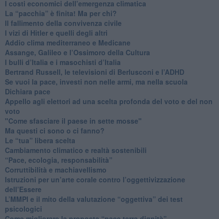
I costi economici dell’emergenza climatica
​La “pacchia” è finita! Ma per chi?
​Il fallimento della convivenza civile
​I vizi di Hitler e quelli degli altri
Addio clima mediterraneo e Medicane
​Assange, Galileo e l’Ossimoro della Cultura
​I bulli d’Italia e i masochisti d’Italia
​Bertrand Russell, le televisioni di Berlusconi e l’ADHD
​Se vuoi la pace, investi non nelle armi, ma nella scuola
​Dichiara pace
​Appello agli elettori ad una scelta profonda del voto e del non
voto
"Come sfasciare il paese in sette mosse"
​Ma questi ci sono o ci fanno?
​Le “tua” libera scelta
Cambiamento climatico e realtà sostenibili
“Pace, ecologia, responsabilità”
​Corruttibilità e machiavellismo
Istruzioni per un’arte corale contro l’oggettivizzazione
dell’Essere
​L’MMPI e il mito della valutazione “oggettiva” dei test
psicologici
Come migliorare la proposta “pace terra dignità”