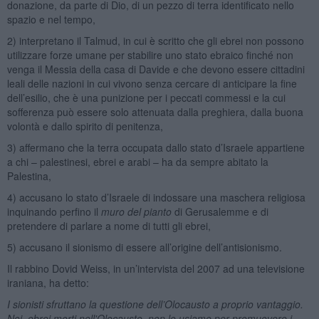
donazione, da parte di Dio, di un pezzo di terra identificato nello
spazio e nel tempo,
2) interpretano il Talmud, in cui è scritto che gli ebrei non possono
utilizzare forze umane per stabilire uno stato ebraico finché non
venga il Messia della casa di Davide e che devono essere cittadini
leali delle nazioni in cui vivono senza cercare di anticipare la fine
dell’esilio, che è una punizione per i peccati commessi e la cui
sofferenza può essere solo attenuata dalla preghiera, dalla buona
volontà e dallo spirito di penitenza,
3) affermano che la terra occupata dallo stato d’Israele appartiene
a chi – palestinesi, ebrei e arabi – ha da sempre abitato la
Palestina,
4) accusano lo stato d’Israele di indossare una maschera religiosa
inquinando perfino il
muro del pianto
di Gerusalemme e di
pretendere di parlare a nome di tutti gli ebrei,
5) accusano il sionismo di essere all’origine dell’antisionismo.
Il rabbino Dovid Weiss, in un’intervista del 2007 ad una televisione
iraniana, ha detto:
I sionisti sfruttano la questione dell’Olocausto a proprio vantaggio.
Noi, ebrei morti nell'Olocausto, non lo usiamo per promuovere i