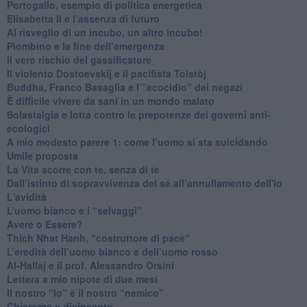
Portogallo, esempio di politica energetica
​Elisabetta II e l’assenza di futuro
Al risveglio di un incubo, un altro incubo!
​Piombino e la fine dell’emergenza
​Il vero rischio del gassificatore
​Il violento Dostoevskij e il pacifista Tolstòj
​Buddha, Franco Basaglia e l’”ecocidio” dei negazi
​È difficile vivere da sani in un mondo malato
Solastalgia e lotta contro le prepotenze dei governi anti-
ecologici
​A mio modesto parere 1: come l’uomo si sta suicidando
​Umile proposta
​La Vita scorre con te, senza di te
​Dall’istinto di sopravvivenza del sé all’annullamento dell'io
L'avidità
​L’uomo bianco e i “selvaggi”
​Avere o Essere?
​Thich Nhat Hanh, “costruttore di pace“
​L’eredità dell’uomo bianco e dell’uomo rosso
Al-Hallaj e il prof. Alessandro Orsini
​Lettera a mio nipote di due mesi
​Il nostro “Io” è il nostro “nemico”
​Chiarezza e disincanto