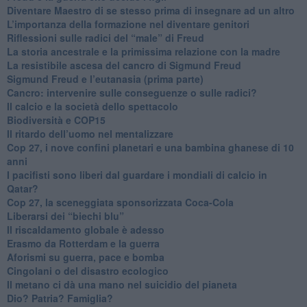
​Diventare Maestro di se stesso prima di insegnare ad un altro
L’importanza della formazione nel diventare genitori
Riflessioni sulle radici del “male” di Freud
​La storia ancestrale e la primissima relazione con la madre
​La resistibile ascesa del cancro di Sigmund Freud
Sigmund Freud e l’eutanasia (prima parte)
Cancro: intervenire sulle conseguenze o sulle radici?
​Il calcio e la società dello spettacolo
Biodiversità e COP15
​Il ritardo dell’uomo nel mentalizzare
​Cop 27, i nove confini planetari e una bambina ghanese di 10
anni
​I pacifisti sono liberi dal guardare i mondiali di calcio in
Qatar?
​Cop 27, la sceneggiata sponsorizzata Coca-Cola
​Liberarsi dei “biechi blu”
Il riscaldamento globale è adesso
​Erasmo da Rotterdam e la guerra
​Aforismi su guerra, pace e bomba
Cingolani o del disastro ecologico
​Il metano ci dà una mano nel suicidio del pianeta
​Dio? Patria? Famiglia?