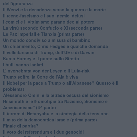
dell’ignoranza
Il Wenzi e la decadenza verso la guerra e la morte
​Il tecno-fascismo e i suoi nemici delusi
​I comici e il vittimismo paranoideo al potere
​La virtù secondo Confucio e Xi (seconda parte)
Le Pax imperiali e Tianxia (prima parte)
Un mondo condiviso a misura di bambino
​Un chiarimento, Chris Hedges e qualche domanda
Il velleitarismo di Trump, dell’UE e di Darwin
​Karen Horney e il ponte sullo Stretto
​I bulli vanno isolati
L’invertebrata von der Leyen e il Lula-risk
Trump soffre, la Corte dell'Aia è viva
​Il Nobel per la pace a Trump o all’Albanese? Questo è il
problema!
​Alessandro Orsini e la tetrade oscura del sionismo
​Hilsenrath e le 9 omotipie tra Nazismo, Sionismo e
Americanismo" (4^ parte)
​Il terrore di Netanyahu e la strategia della tensione
Il mito della democratica Israele (prima parte)
​Finale di partita?
​Il voto del referendum e i due genocidi