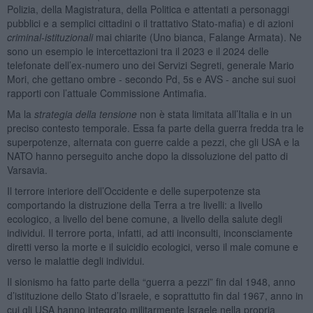
Polizia, della Magistratura, della Politica e attentati a personaggi
pubblici e a semplici cittadini o il trattativo Stato-mafia) e di azioni
criminal-istituzionali
mai chiarite (Uno bianca, Falange Armata). Ne
sono un esempio le intercettazioni tra il 2023 e il 2024 delle
telefonate dell’ex-numero uno dei Servizi Segreti, generale Mario
Mori, che gettano ombre - secondo Pd, 5s e AVS - anche sui suoi
rapporti con l’attuale Commissione Antimafia.
Ma la
strategia della tensione
non è stata limitata all’Italia e in un
preciso contesto temporale. Essa fa parte della guerra fredda tra le
superpotenze, alternata con guerre calde a pezzi, che gli USA e la
NATO hanno perseguito anche dopo la dissoluzione del patto di
Varsavia.
Il terrore interiore dell’Occidente e delle superpotenze sta
comportando la distruzione della Terra a tre livelli: a livello
ecologico, a livello del bene comune, a livello della salute degli
individui. Il terrore porta, infatti, ad atti inconsulti, inconsciamente
diretti verso la morte e il suicidio ecologici, verso il male comune e
verso le malattie degli individui.
Il sionismo ha fatto parte della “guerra a pezzi” fin dal 1948, anno
d’istituzione dello Stato d’Israele, e soprattutto fin dal 1967, anno in
cui gli USA hanno integrato militarmente Israele nella propria