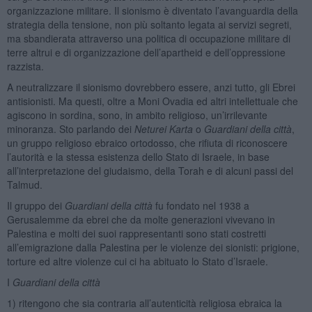
organizzazione militare. Il sionismo è diventato l’avanguardia della
strategia della tensione, non più soltanto legata ai servizi segreti,
ma sbandierata attraverso una politica di occupazione militare di
terre altrui e di organizzazione dell’apartheid e dell’oppressione
razzista.
A neutralizzare il sionismo dovrebbero essere, anzi tutto, gli Ebrei
antisionisti. Ma questi, oltre a Moni Ovadia ed altri intellettuale che
agiscono in sordina, sono, in ambito religioso, un’irrilevante
minoranza. Sto parlando dei
Neturei Karta
o
Guardiani della città
,
un gruppo religioso ebraico ortodosso, che rifiuta di riconoscere
l’autorità e la stessa esistenza dello Stato di Israele, in base
all’interpretazione del giudaismo, della Torah e di alcuni passi del
Talmud.
Il gruppo dei
Guardiani della città
fu fondato nel 1938 a
Gerusalemme da ebrei che da molte generazioni vivevano in
Palestina e molti dei suoi rappresentanti sono stati costretti
all’emigrazione dalla Palestina per le violenze dei sionisti: prigione,
torture ed altre violenze cui ci ha abituato lo Stato d’Israele.
I
Guardiani della città
1) ritengono che sia contraria all’autenticità religiosa ebraica la