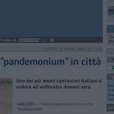
​C
Pe
GIOVEDÌ
23 LUGLIO 2020
ORE 10:22
 "pandemonium" in città
Q
Uno dei più amati cantautori italiani si
esibirà all'anfiteatro domani sera
A L
di 
Scar
con 
AREZZO —
Vinicio Capossela ad Arezzo con
QUI
"Pandemonium".