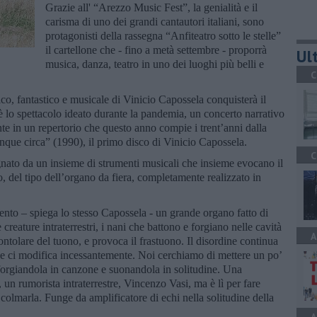
Grazie all' “Arezzo Music Fest”, la genialità e il
carisma di uno dei grandi cantautori italiani, sono
protagonisti della rassegna “Anfiteatro sotto le stelle”
il cartellone che - fino a metà settembre - proporrà
Ult
musica, danza, teatro in uno dei luoghi più belli e
C
co, fantastico e musicale di Vinicio Capossela conquisterà il
lo spettacolo ideato durante la pandemia, un concerto narrativo
e in un repertorio che questo anno compie i trent’anni dalla
inque circa” (1990), il primo disco di Vinicio Capossela.
C
nato da un insieme di strumenti musicali che insieme evocano il
del tipo dell’organo da fiera, completamente realizzato in
ento – spiega lo stesso Capossela - un grande organo fatto di
le creature intraterrestri, i nani che battono e forgiano nelle cavità
A
ntolare del tuono, e provoca il frastuono. Il disordine continua
ile e ci modifica incessantemente. Noi cerchiamo di mettere un po’
forgiandola in canzone e suonandola in solitudine. Una
un rumorista intraterrestre, Vincenzo Vasi, ma è lì per fare
colmarla. Funge da amplificatore di echi nella solitudine della