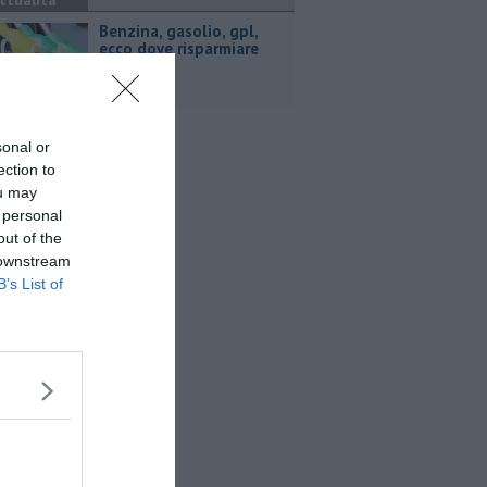
ttualità
​Benzina, gasolio, gpl,
ecco dove risparmiare
sonal or
ection to
ou may
 personal
out of the
 downstream
B’s List of