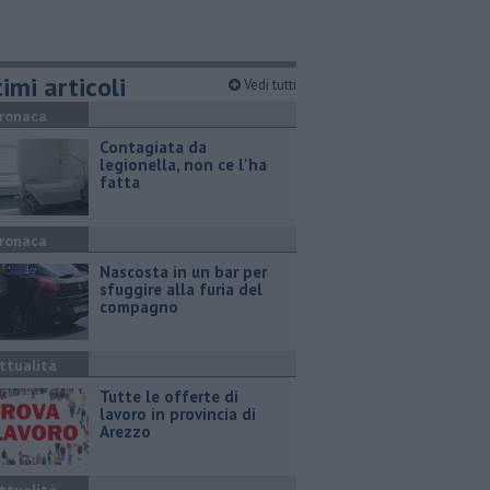
imi articoli
Vedi tutti
ronaca
Contagiata da
legionella, non ce l'ha
fatta
ronaca
Nascosta in un bar per
sfuggire alla furia del
compagno
ttualità
​Tutte le offerte di
lavoro in provincia di
Arezzo