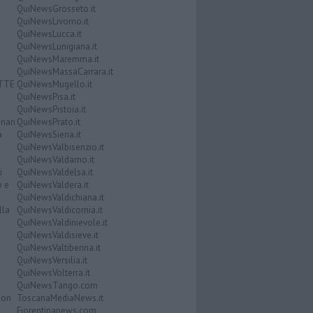
QuiNewsGrosseto.it
QuiNewsLivorno.it
QuiNewsLucca.it
QuiNewsLunigiana.it
QuiNewsMaremma.it
QuiNewsMassaCarrara.it
ATTE
QuiNewsMugello.it
QuiNewsPisa.it
QuiNewsPistoia.it
nari
QuiNewsPrato.it
a
QuiNewsSiena.it
QuiNewsValbisenzio.it
QuiNewsValdarno.it
i
QuiNewsValdelsa.it
o e
QuiNewsValdera.it
QuiNewsValdichiana.it
lla
QuiNewsValdicornia.it
QuiNewsValdinievole.it
QuiNewsValdisieve.it
QuiNewsValtiberina.it
QuiNewsVersilia.it
QuiNewsVolterra.it
QuiNewsTango.com
Don
ToscanaMediaNews.it
Fiorentinanews.com