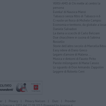
VERSI-AMO di Chi mette al centro la
persona
Eureka! di Nausica Manzi
Tabasco senza filtro di Tabasco n.6
Ci vuole un fisico di Michele Campisi
Economia e territorio, da globale a loca
Daniele Salvadori
La dama a scacchi di Carlo Belciani
Due chiacchiere in cucina di Sabrina
Rossello
Storie dell'altro secolo di Marcella Bito
Easy ridere di Dario Greco
Legami d'amore di Malena ...
Musica e dintorni di Fausto Pirìto
Parole milonguere di Maria Caruso
Lo sguardo di Don Armando Zappolini
Leggere di Roberto Cerri
er
|
Privacy
|
Privacy Nielsen
|
Durc
|
Provider
di Firenze n. 5935 del 27.09.2013. Powered by
Aperion.it