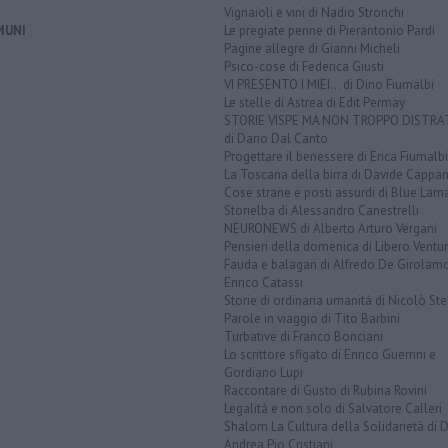
Vignaioli e vini di Nadio Stronchi
MUNI
Le pregiate penne di Pierantonio Pardi
Pagine allegre di Gianni Micheli
Psico-cose di Federica Giusti
VI PRESENTO I MIEI... di Dino Fiumalbi
Le stelle di Astrea di Edit Permay
STORIE VISPE MA NON TROPPO DISTR
di Dario Dal Canto
Progettare il benessere di Erica Fiumalbi
La Toscana della birra di Davide Cappan
Cose strane e posti assurdi di Blue Lam
Storielba di Alessandro Canestrelli
NEURONEWS di Alberto Arturo Vergani
Pensieri della domenica di Libero Ventur
Fauda e balagan di Alfredo De Girolam
Enrico Catassi
Storie di ordinaria umanità di Nicolò Ste
Parole in viaggio di Tito Barbini
Turbative di Franco Bonciani
Lo scrittore sfigato di Enrico Guerrini e
Gordiano Lupi
Raccontare di Gusto di Rubina Rovini
Legalità e non solo di Salvatore Calleri
Shalom La Cultura della Solidarietà di 
Andrea Pio Cristiani