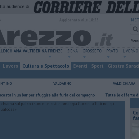
alla audience di
o
Aggiornato alle 18:55
MET
Vene
ALDICHIANA
VALTIBERINA
FIRENZE
SIENA
GROSSETO
PRATO
LIVORNO
Lavoro
Cultura e Spettacolo
Eventi
Sport
Giostra Sarac
ENTINO
VALDARNO
VALDICHIANA
un bar per sfuggire alla furia del compagno
​Tutte le offerte di lavoro 
Co
fa