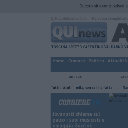
Questo sito contribuisce 
QUI
quotidiano online.
Percorso semplificat
TOSCANA
AREZZO
CASENTINO
VALDARNO
V
Home
Cronaca
Politica
Attualità
AREZZO
CAS
Contagiata da legionella, non ce l'ha fatta
Tutti i titoli:
Nascosta in 
Jovanotti chiama sul
palco i suoi musicisti e
omaggia Guccini: