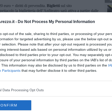
A
20 euro + diritti di prevendita.
Biglietti
sul sito
pettacolo la biglietteria dell’Anfiteatro sarà attiva a partire dalle
ezzo.it -
Do Not Process My Personal Information
ne voluto da Comune di Arezzo e Fondazione Guido d’Arezzo e
ne regionale musei della Toscana, con la collaborazione della
oingas Spa. Con il contributo di Camera di Commercio Arezzo-
to opt-out of the sale, sharing to third parties, or processing of your per
formation for targeted advertising by us, please use the below opt-out s
r selection. Please note that after your opt-out request is processed y
eing interest-based ads based on personal information utilized by us or
disclosed to third parties prior to your opt-out. You may separately opt-
losure of your personal information by third parties on the IAB’s list of
. This information may also be disclosed by us to third parties on the
IA
Participants
that may further disclose it to other third parties.
oscana iscriviti alla
Newsletter QUInews - ToscanaMedia.
amente nella tua casella di posta.
l Data Processing Opt Outs
'Anfiteatro
CONFIRM
retina