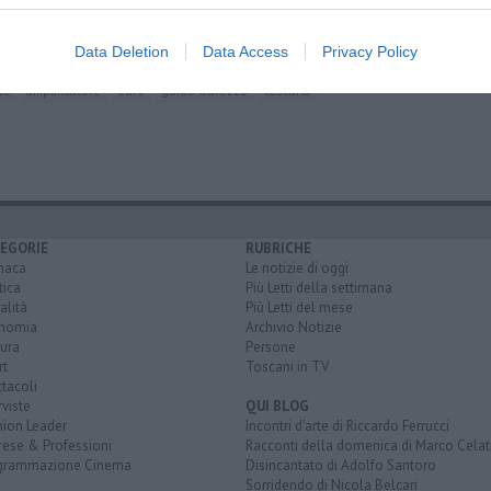
ilowatt
Data Deletion
Data Access
Privacy Policy
icio capossela
anfiteatro
teatro
immaginazione
pandemia
se
amplificatore
euro
guido d'arezzo
toscana
EGORIE
RUBRICHE
naca
Le notizie di oggi
tica
Più Letti della settimana
alità
Più Letti del mese
nomia
Archivio Notizie
ura
Persone
rt
Toscani in TV
tacoli
rviste
QUI BLOG
nion Leader
Incontri d'arte di Riccardo Ferrucci
rese & Professioni
Racconti della domenica di Marco Celat
grammazione Cinema
Disincantato di Adolfo Santoro
Sorridendo di Nicola Belcari