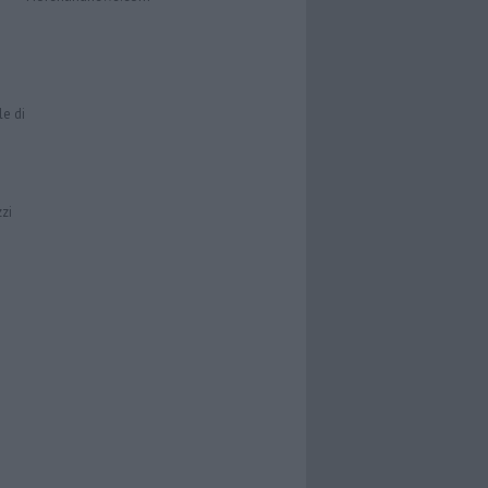
le di
zzi