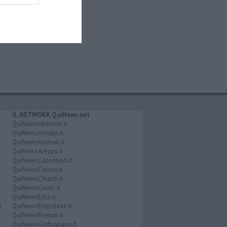
IL NETWORK QuiNews.net
QuiNewsAbetone.it
QuiNewsAmiata.it
QuiNewsAnimali.it
QuiNewsArezzo.it
QuiNewsCasentino.it
QuiNewsCecina.it
QuiNewsChianti.it
QuiNewsCuoio.it
QuiNewsElba.it
i
QuiNewsEmpolese.it
QuiNewsFirenze.it
QuiNewsGarfagnana.it