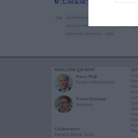
"C'est la vie" in prima nazionale al K
Tag
pandemonium
arezzo
cantautore
vin
all'una e trentacinque circa
metallo
noi
camera di commercio
siena
REDAZIONE QUI NEWS
CAT
Cro
Marco Migli
Poli
Direttore Responsabile
Attu
Eco
Cult
Pietro Mattonai
Spo
Redattore
Spet
Inte
Opi
Imp
Collaboratori
Pro
Marcella Bitozzi, Sergio