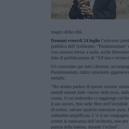
magici della città.
Domani venerdi 24 luglio
l’universo poeti
pubblico dell’Anfiteatro. “Pandemonium” è 
con canzoni messe a nudo, scelte liberament
data di pubblicazione di “All’una e trentac
Un concertato per tutti i demoni, accompag
Pandemonium, mitico strumento gigantesco, 
metallo.
“Ho sentito parlare di questo enorme strum
metalli estratti dalle viscere della terra, dal
ctonie, il cui rimbombo ci raggiunge col bro
il suo lavoro, fino nelle fibre dell’invisib
di ordine, salvare qualche emozione pura, 
solitudine amplificata. C’è sì un compagno, 
sentire la mancanza dell’orchestra, non per 
pancia della balena, durante l’eclissi”.