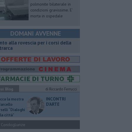
polmonite bilaterale in
condizioni gravissime. E'
morta in ospedale
DOMANI AVVENNE
onto alla rovescia per i corsi della
trarca
ui Blog
di Riccardo Ferrucci
INCONTRI
ucca la mostra
D'ARTE
Marcello
selli “Dialoghi
la città"
Condoglianze