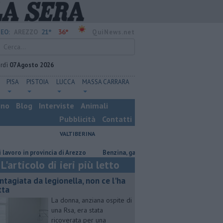
21°
36°
EO:
AREZZO
QuiNews.net
rdì
07 Agosto 2026
PISA
PISTOIA
LUCCA
MASSA CARRARA
ino
Blog
Interviste
Animali
Pubblicità
Contatti
VALTIBERINA
in provincia di Arezzo
​Benzina, gasolio, gpl, ecco dove risparmiare
C
L'articolo di ieri più letto
ntagiata da legionella, non ce l'ha
tta
La donna, anziana ospite di
una Rsa, era stata
ricoverata per una