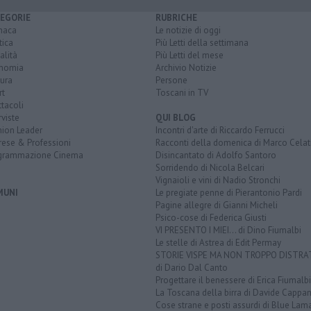
EGORIE
RUBRICHE
naca
Le notizie di oggi
tica
Più Letti della settimana
alità
Più Letti del mese
nomia
Archivio Notizie
ura
Persone
rt
Toscani in TV
tacoli
rviste
QUI BLOG
nion Leader
Incontri d'arte di Riccardo Ferrucci
rese & Professioni
Racconti della domenica di Marco Celat
grammazione Cinema
Disincantato di Adolfo Santoro
Sorridendo di Nicola Belcari
Vignaioli e vini di Nadio Stronchi
MUNI
Le pregiate penne di Pierantonio Pardi
Pagine allegre di Gianni Micheli
Psico-cose di Federica Giusti
VI PRESENTO I MIEI... di Dino Fiumalbi
Le stelle di Astrea di Edit Permay
STORIE VISPE MA NON TROPPO DISTR
di Dario Dal Canto
Progettare il benessere di Erica Fiumalbi
La Toscana della birra di Davide Cappan
Cose strane e posti assurdi di Blue Lam