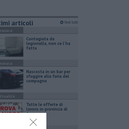
imi articoli
Vedi tutti
ronaca
Contagiata da
legionella, non ce l'ha
fatta
ronaca
Nascosta in un bar per
sfuggire alla furia del
compagno
ttualità
​Tutte le offerte di
lavoro in provincia di
Arezzo