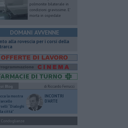
polmonite bilaterale in
condizioni gravissime. E'
morta in ospedale
DOMANI AVVENNE
onto alla rovescia per i corsi della
trarca
ui Blog
di Riccardo Ferrucci
INCONTRI
ucca la mostra
D'ARTE
Marcello
selli “Dialoghi
la città"
Condoglianze