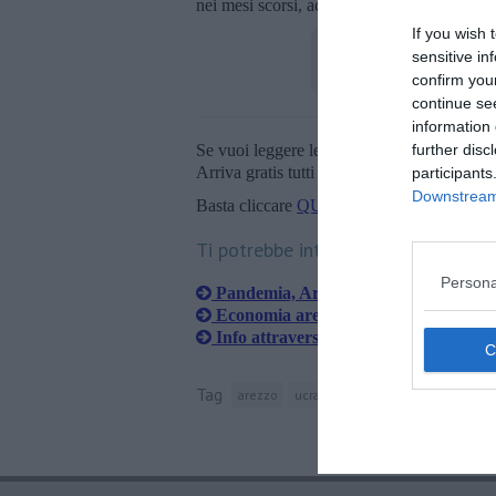
nei mesi scorsi, accanto al piano del Gove
If you wish 
sensitive in
confirm you
continue se
information 
Se vuoi leggere le notizie principali della T
further disc
Arriva gratis tutti i giorni alle 20:00 dirett
participants
Downstream 
Basta cliccare
QUI
Ti potrebbe interessare anche:
Persona
Pandemia, Arezzo: +69% di pazienti d
Economia aretina, la ripresa frenata 
Info attraverso l'AppIO per 50 serviz
Tag
arezzo
ucraina