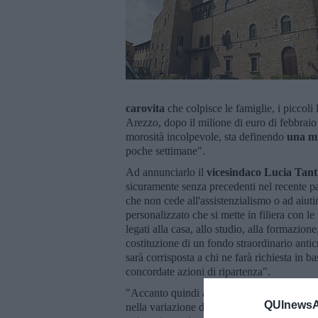
carovita
che colpisce le famiglie, i piccoli
Arezzo, dopo il milione di euro di febbraio p
morosità incolpevole, sta definendo
una mi
poche settimane".
Ad annunciarlo il
vicesindaco Lucia Tant
sicuramente senza precedenti nel recente p
che non cede all'assistenzialismo o ad aiut
personalizzato che si mette in filiera con le
legati alla casa, allo studio, alla formazion
costituzione di un fondo straordinario antic
sarà corrisposta a chi ne farà richiesta in b
concordate azioni di ripartenza".
"Accanto quindi alle
linee di sostegno
per 
QUInewsAr
nella variazione di bilancio di fine maggio 