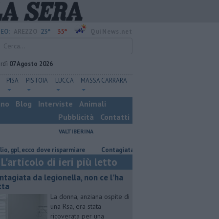
23°
35°
EO:
AREZZO
QuiNews.net
rdì
07 Agosto 2026
PISA
PISTOIA
LUCCA
MASSA CARRARA
ino
Blog
Interviste
Animali
Pubblicità
Contatti
VALTIBERINA
, ecco dove risparmiare
Contagiata da legionella, non ce l'ha fatta
L'articolo di ieri più letto
ntagiata da legionella, non ce l'ha
tta
La donna, anziana ospite di
una Rsa, era stata
ricoverata per una