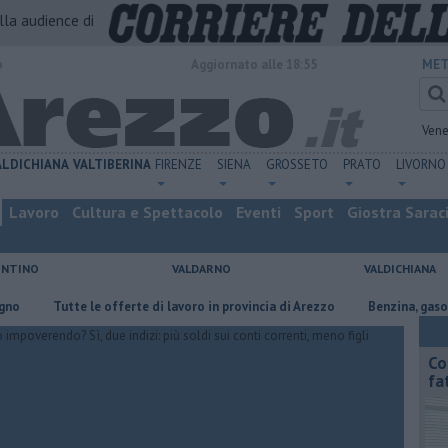
alla audience di
o
Aggiornato alle 18:55
MET
Vene
ALDICHIANA
VALTIBERINA
FIRENZE
SIENA
GROSSETO
PRATO
LIVORNO
Lavoro
Cultura e Spettacolo
Eventi
Sport
Giostra Sarac
ENTINO
VALDARNO
VALDICHIANA
​Tutte le offerte di lavoro in provincia di Arezzo
​Benzina, gasolio, gpl
Co
fa