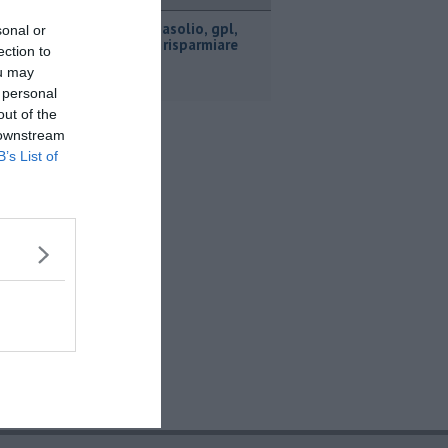
ttualità
​Benzina, gasolio, gpl,
sonal or
ecco dove risparmiare
ection to
ou may
 personal
out of the
 downstream
B’s List of