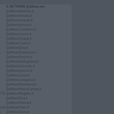
IL NETWORK QuiNews.net
QuiNewsAbetone.it
QuiNewsAmiata.it
QuiNewsAnimali.it
QuiNewsArezzo.it
QuiNewsCasentino.it
QuiNewsCecina.it
QuiNewsChianti.it
QuiNewsCuoio.it
QuiNewsElba.it
i
QuiNewsEmpolese.it
QuiNewsFirenze.it
QuiNewsGarfagnana.it
QuiNewsGrosseto.it
QuiNewsLivorno.it
QuiNewsLucca.it
QuiNewsLunigiana.it
QuiNewsMaremma.it
QuiNewsMassaCarrara.it
ATTE
QuiNewsMugello.it
QuiNewsPisa.it
QuiNewsPistoia.it
nari
QuiNewsPrato.it
a
QuiNewsSiena.it