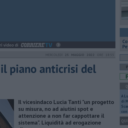
​C
Pe
MERCOLEDÌ
25 MAGGIO 2022
ORE 18:55
il piano anticrisi del
Q
A L
Il vicesindaco Lucia Tanti "un progetto
di 
Scar
su misura, no ad aiutini spot e
con 
attenzione a non far cappottare il
QUI
sistema". Liquidità ad erogazione