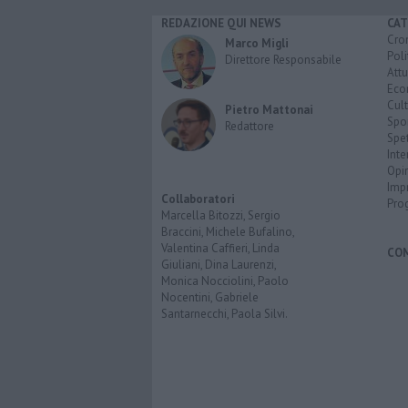
REDAZIONE QUI NEWS
CAT
Cro
Marco Migli
Poli
Direttore Responsabile
Attu
Eco
Cult
Pietro Mattonai
Spo
Redattore
Spet
Inte
Opi
Imp
Collaboratori
Pro
Marcella Bitozzi, Sergio
Braccini, Michele Bufalino,
Valentina Caffieri, Linda
CO
Giuliani, Dina Laurenzi,
Monica Nocciolini, Paolo
Nocentini, Gabriele
Santarnecchi, Paola Silvi.