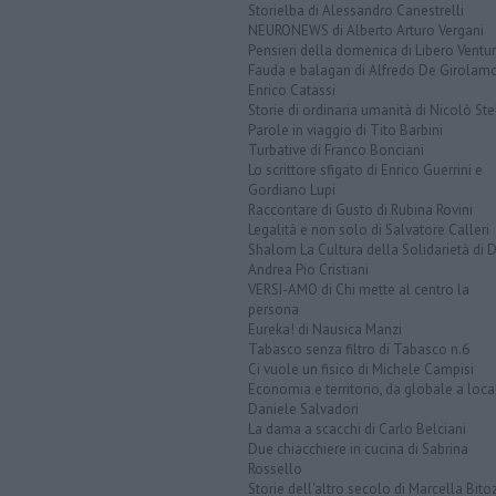
Storielba di Alessandro Canestrelli
NEURONEWS di Alberto Arturo Vergani
Pensieri della domenica di Libero Ventur
Fauda e balagan di Alfredo De Girolam
Enrico Catassi
Storie di ordinaria umanità di Nicolò Ste
Parole in viaggio di Tito Barbini
Turbative di Franco Bonciani
Lo scrittore sfigato di Enrico Guerrini e
Gordiano Lupi
Raccontare di Gusto di Rubina Rovini
Legalità e non solo di Salvatore Calleri
Shalom La Cultura della Solidarietà di 
Andrea Pio Cristiani
VERSI-AMO di Chi mette al centro la
persona
Eureka! di Nausica Manzi
Tabasco senza filtro di Tabasco n.6
Ci vuole un fisico di Michele Campisi
Economia e territorio, da globale a loca
Daniele Salvadori
La dama a scacchi di Carlo Belciani
Due chiacchiere in cucina di Sabrina
Rossello
Storie dell'altro secolo di Marcella Bito