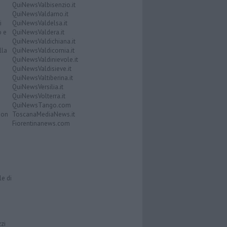
QuiNewsValbisenzio.it
QuiNewsValdarno.it
i
QuiNewsValdelsa.it
o e
QuiNewsValdera.it
QuiNewsValdichiana.it
lla
QuiNewsValdicornia.it
QuiNewsValdinievole.it
QuiNewsValdisieve.it
QuiNewsValtiberina.it
QuiNewsVersilia.it
QuiNewsVolterra.it
QuiNewsTango.com
Don
ToscanaMediaNews.it
Fiorentinanews.com
le di
zzi