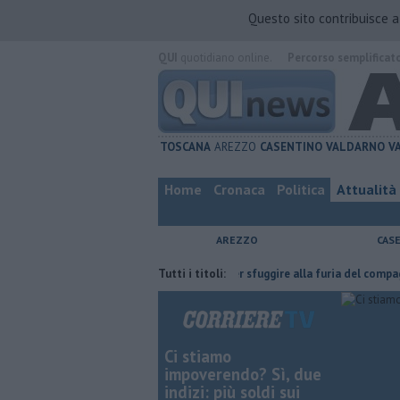
Questo sito contribuisce 
QUI
quotidiano online.
Percorso semplificat
TOSCANA
AREZZO
CASENTINO
VALDARNO
V
Home
Cronaca
Politica
Attualità
AREZZO
CAS
l'ha fatta
Nascosta in un bar per sfuggire alla furia del compagno
Tutti i titoli:
Ci stiamo
impoverendo? Sì, due
indizi: più soldi sui