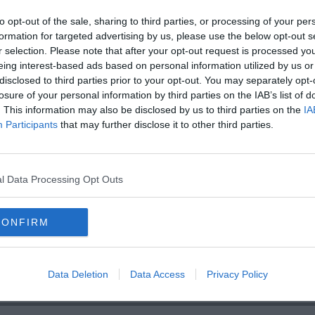
A
rno, attiveremo anche un nuovo strumento di intervento".
to opt-out of the sale, sharing to third parties, or processing of your per
formation for targeted advertising by us, please use the below opt-out s
r selection. Please note that after your opt-out request is processed y
eing interest-based ads based on personal information utilized by us or
disclosed to third parties prior to your opt-out. You may separately opt-
oscana iscriviti alla
Newsletter QUInews - ToscanaMedia.
losure of your personal information by third parties on the IAB’s list of
amente nella tua casella di posta.
. This information may also be disclosed by us to third parties on the
IA
Participants
that may further disclose it to other third parties.
l Data Processing Opt Outs
allo psicologo
dalla guerra
i comunali
CONFIRM
Data Deletion
Data Access
Privacy Policy