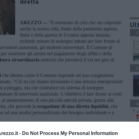
diretta
AREZZO —
“Il momento di crisi che sta colpendo
Ult
anche la nostra città, frutto della pandemia appena
C
finita e della guerra in Ucraina appena iniziata,
richiede misure di sostegno mirate per fare fronte al
 lavoratori autonomi, gli studenti universitari. Il Comune di
er sostenere gli aretini nel pagamento degli affitti e della
sura straordinaria
anticrisi che prenderà il via nel giro di
C
i
che illustra come il Comune risponde ad una congiuntura
assato. "Ciò su cui stiamo lavorando è una misura emergenziale
ini a pioggia, ma che costruisce un sistema di sostegno
 misure di intervento nazionale. L'obiettivo è fare fronte ai costi
e, al mantenimento di una piccola attività privata, grazie alla
A
risi, che prevede la
erogazione di una diretta liquidità
, che
ase ad una analisi personalizzata del bisogno individuale e a
le famiglie e per la grave povertà ed emarginazione già inserite
ezzo.it -
Do Not Process My Personal Information
di oltre mezzo milione di euro, accanto alle risorse già stanziate