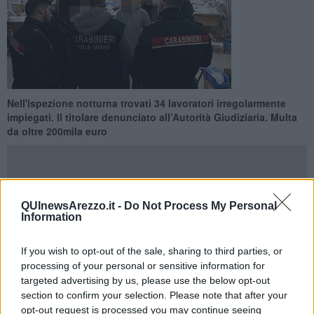
Nell'ispezione notturna trovati 34 lavoratori irregolarmente
impiegati. ll titolare denunciato all’Autorità Giudiziaria. Multa
da oltre 200mila euro
QUInewsArezzo.it -
Do Not Process My Personal
Information
AREZZO —
Nella decorsa nottata del 30.11.2023, durante un
servizio ispettivo per il contrasto al lavoro sommerso, i
carabinieri
del Nucleo Ispettorato del Lavoro e della Compagnia di Arezzo
If you wish to opt-out of the sale, sharing to third parties, or
hanno ispezionato un’
azienda orafa del territorio aretino
processing of your personal or sensitive information for
all’interno del quale sono stati
trovati 34 lavoratori tutti
targeted advertising by us, please use the below opt-out
irregolarmente impiegati
.
section to confirm your selection. Please note that after your
opt-out request is processed you may continue seeing
Tra questi,
l titolare della ditta è stato denunciato all’Autorità