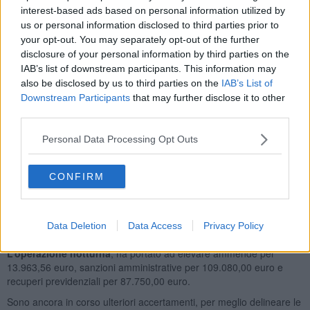
Giudiziaria di Arezzo
.
interest-based ads based on personal information utilized by
us or personal information disclosed to third parties prior to
your opt-out. You may separately opt-out of the further
disclosure of your personal information by third parties on the
IAB’s list of downstream participants. This information may
Ad operare il controllo, oltre i carabinieri del NIL e della locale
also be disclosed by us to third parties on the
IAB’s List of
Compagnia, vi era altro personale dell’Ispettorato del Lavoro di
Downstream Participants
that may further disclose it to other
Arezzo e dell’INPS, i quali hanno rilevato numerose violazioni in
third parties.
materia di igiene e sicurezza sui luoghi di lavoro, tre le quali
l’omessa redazione del documento valutazione del rischio, la
Personal Data Processing Opt Outs
mancata formazione dei lavoratori, la mancanza dei requisiti minimi
di legge sui luoghi di lavoro, l’omessa adozione delle misure di
prevenzione incendi.
CONFIRM
Il titolare della ditta è stato denunciato all’Autorità Giudiziaria
di Arezzo
, inoltre, a causa le violazioni riscontrate ed all’impiego
irregolare dei 34 lavoratori presenti, è scaturito il provvedimento di
Data Deletion
Data Access
Privacy Policy
sospensione dell’attività imprenditoriale.
L’operazione notturna
, ha portato ad elevare ammende per
13.963,56 euro, sanzioni amministrative per 109.080,00 euro e
recuperi previdenziali per 87.750,00 euro.
Sono ancora in corso ulteriori accertamenti, per meglio delineare le