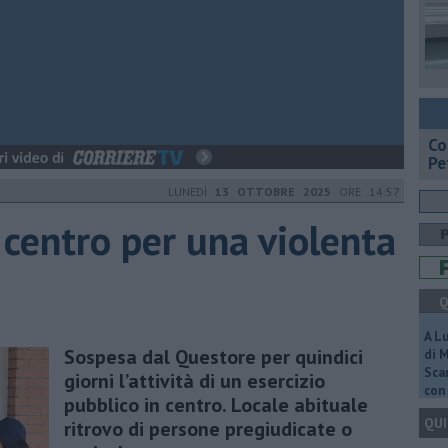
​C
Pe
LUNEDÌ
13 OTTOBRE 2025
ORE 14:57
 centro per una violenta
Q
A L
Sospesa dal Questore per quindici
di 
Scar
giorni l’attività di un esercizio
con 
pubblico in centro. Locale abituale
QUI
ritrovo di persone pregiudicate o