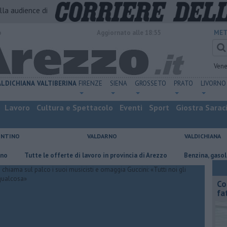
alla audience di
o
Aggiornato alle 18:55
MET
Vene
ALDICHIANA
VALTIBERINA
FIRENZE
SIENA
GROSSETO
PRATO
LIVORNO
Lavoro
Cultura e Spettacolo
Eventi
Sport
Giostra Sarac
ENTINO
VALDARNO
VALDICHIANA
​Tutte le offerte di lavoro in provincia di Arezzo
​Benzina, gasolio, gpl,
Co
fa