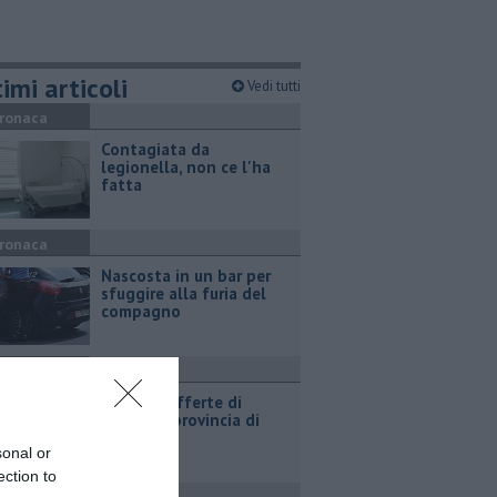
imi articoli
Vedi tutti
ronaca
Contagiata da
legionella, non ce l'ha
fatta
ronaca
Nascosta in un bar per
sfuggire alla furia del
compagno
ttualità
​Tutte le offerte di
lavoro in provincia di
Arezzo
sonal or
ection to