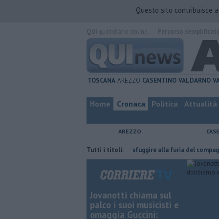
Questo sito contribuisce 
QUI
quotidiano online.
Percorso semplificat
TOSCANA
AREZZO
CASENTINO
VALDARNO
V
Home
Cronaca
Politica
Attualità
AREZZO
CAS
l'ha fatta
Nascosta in un bar per sfuggire alla furia del compagno
Tutti i titoli:
Jovanotti chiama sul
palco i suoi musicisti e
omaggia Guccini: