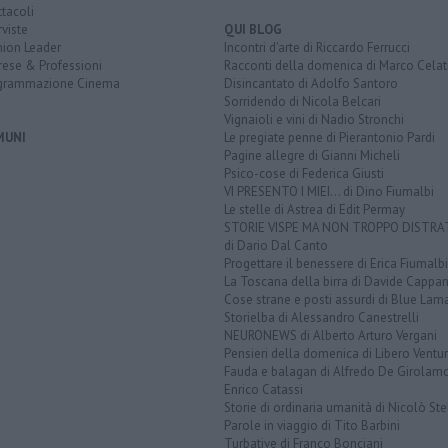
tacoli
rviste
QUI BLOG
nion Leader
Incontri d'arte di Riccardo Ferrucci
rese & Professioni
Racconti della domenica di Marco Celat
grammazione Cinema
Disincantato di Adolfo Santoro
Sorridendo di Nicola Belcari
Vignaioli e vini di Nadio Stronchi
MUNI
Le pregiate penne di Pierantonio Pardi
Pagine allegre di Gianni Micheli
Psico-cose di Federica Giusti
VI PRESENTO I MIEI... di Dino Fiumalbi
Le stelle di Astrea di Edit Permay
STORIE VISPE MA NON TROPPO DISTR
di Dario Dal Canto
Progettare il benessere di Erica Fiumalbi
La Toscana della birra di Davide Cappan
Cose strane e posti assurdi di Blue Lam
Storielba di Alessandro Canestrelli
NEURONEWS di Alberto Arturo Vergani
Pensieri della domenica di Libero Ventur
Fauda e balagan di Alfredo De Girolam
Enrico Catassi
Storie di ordinaria umanità di Nicolò Ste
Parole in viaggio di Tito Barbini
Turbative di Franco Bonciani