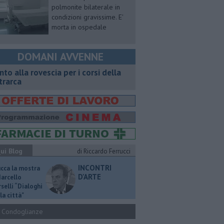
polmonite bilaterale in
condizioni gravissime. E'
morta in ospedale
DOMANI AVVENNE
onto alla rovescia per i corsi della
trarca
ui Blog
di Riccardo Ferrucci
INCONTRI
ucca la mostra
D'ARTE
Marcello
selli “Dialoghi
la città"
Condoglianze