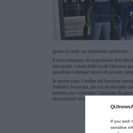
giorno fa nelle sue immediate pertinenze.
Il provvedimento di sospensione dell’attività
dal reparto volanti della locale Questura gra
questione è abituale ritrovo di persone preg
In questo caso, l’ordine del Questore perseg
Pubblica Sicurezza, per cui ne discende che 
pubblica per consentire l’adozione da parte 
discrezionali censurabili solo per manifesta
QUInewsAr
If you wish 
sensitive in