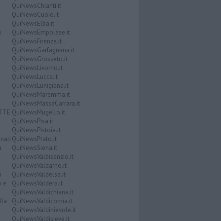
QuiNewsChianti.it
QuiNewsCuoio.it
QuiNewsElba.it
i
QuiNewsEmpolese.it
QuiNewsFirenze.it
QuiNewsGarfagnana.it
QuiNewsGrosseto.it
QuiNewsLivorno.it
QuiNewsLucca.it
QuiNewsLunigiana.it
QuiNewsMaremma.it
QuiNewsMassaCarrara.it
ATTE
QuiNewsMugello.it
QuiNewsPisa.it
QuiNewsPistoia.it
nari
QuiNewsPrato.it
a
QuiNewsSiena.it
QuiNewsValbisenzio.it
QuiNewsValdarno.it
i
QuiNewsValdelsa.it
o e
QuiNewsValdera.it
QuiNewsValdichiana.it
lla
QuiNewsValdicornia.it
QuiNewsValdinievole.it
QuiNewsValdisieve.it