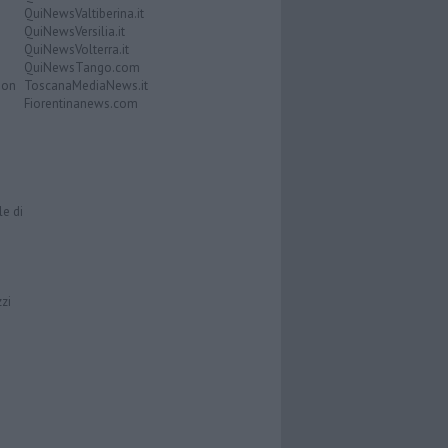
QuiNewsValtiberina.it
QuiNewsVersilia.it
QuiNewsVolterra.it
QuiNewsTango.com
Don
ToscanaMediaNews.it
Fiorentinanews.com
le di
zzi