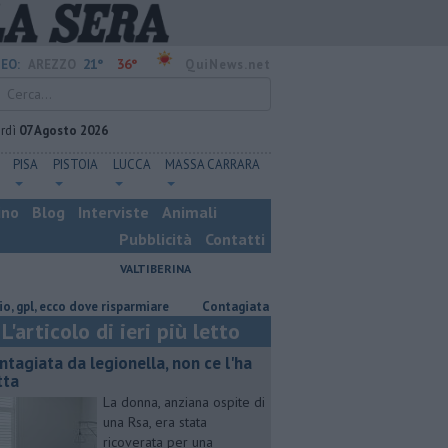
21°
36°
EO:
AREZZO
QuiNews.net
rdì
07 Agosto 2026
PISA
PISTOIA
LUCCA
MASSA CARRARA
ino
Blog
Interviste
Animali
Pubblicità
Contatti
VALTIBERINA
 ecco dove risparmiare
Contagiata da legionella, non ce l'ha fatta
N
L'articolo di ieri più letto
ntagiata da legionella, non ce l'ha
tta
La donna, anziana ospite di
una Rsa, era stata
ricoverata per una