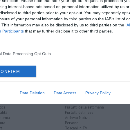
A
r selection. Please note that after your opt-out request is processed y
oscana iscriviti alla
Newsletter QUInews - ToscanaMedia.
eing interest-based ads based on personal information utilized by us or
amente nella tua casella di posta.
disclosed to third parties prior to your opt-out. You may separately opt-
losure of your personal information by third parties on the IAB’s list of
. This information may also be disclosed by us to third parties on the
IA
Participants
that may further disclose it to other third parties.
 di Arezzo
armiare
l Data Processing Opt Outs
a sicurezza
squadra volante
CONFIRM
Data Deletion
Data Access
Privacy Policy
EGORIE
RUBRICHE
naca
Le notizie di oggi
tica
Più Letti della settimana
alità
Più Letti del mese
nomia
Archivio Notizie
ura
Persone
rt
Toscani in TV