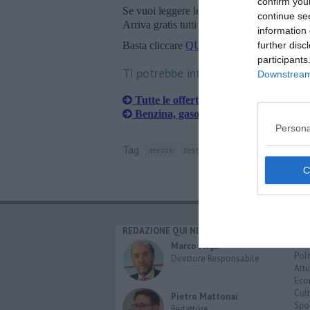
confirm you
Se vuoi leggere le notizie principali della T
continue se
Arriva gratis tutti i giorni alle 20:00 dirett
information 
Basta cliccare
QUI
further disc
participants
Ti potrebbe interessare anche:
Downstream 
​Tutte le offerte di lavoro in provincia
​Benzina, gasolio, gpl, ecco dove risp
Persona
Tag
arezzo
testo unico delle leggi di pubblic
REDAZIONE QUI NEWS
CAT
Cro
Marco Migli
Poli
Direttore Responsabile
Attu
Eco
Cult
Pietro Mattonai
Spo
Redattore