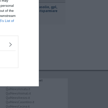
ttualità
ou may
 personal
​Benzina, gasolio, gpl,
ecco dove risparmiare
out of the
 downstream
B’s List of
IL NETWORK QuiNews.net
QuiNewsAbetone.it
QuiNewsAmiata.it
QuiNewsAnimali.it
QuiNewsArezzo.it
QuiNewsCasentino.it
QuiNewsCecina.it