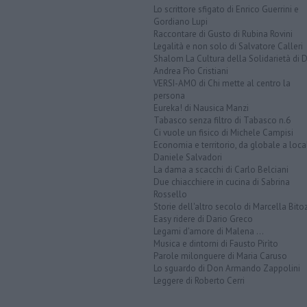
Lo scrittore sfigato di Enrico Guerrini e
Gordiano Lupi
Raccontare di Gusto di Rubina Rovini
Legalità e non solo di Salvatore Calleri
Shalom La Cultura della Solidarietà di 
Andrea Pio Cristiani
VERSI-AMO di Chi mette al centro la
persona
Eureka! di Nausica Manzi
Tabasco senza filtro di Tabasco n.6
Ci vuole un fisico di Michele Campisi
Economia e territorio, da globale a loca
Daniele Salvadori
La dama a scacchi di Carlo Belciani
Due chiacchiere in cucina di Sabrina
Rossello
Storie dell'altro secolo di Marcella Bito
Easy ridere di Dario Greco
Legami d'amore di Malena ...
Musica e dintorni di Fausto Pirìto
Parole milonguere di Maria Caruso
Lo sguardo di Don Armando Zappolini
Leggere di Roberto Cerri