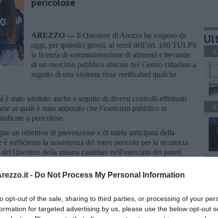
pericolose
AREZZO —
Il Questore di Arezzo ha sospeso da
Ult
oggi, per quindici giorni, ai sensi dell’art. 100 TULPS
C
la licenza di somministrazione di alimenti e bevande
di un esercizio pubblico ubicato nel Centro cittadino a
seguito di una violenta rissa verificatasi qualche
 è stato adottato anche a seguito di diversi controlli effettuati
C
zie ai quali è stato appurato che l’esercizio pubblico in
iudicate o pericolose.
ue un obiettivo di prevenzione e di tutela anticipata della
è sufficiente la sussistenza del mero pericolo per la sicurezza
del Questure della misura cautelare nell’esercizio dei poteri
 irragionevolezza.
A
ezzo.it -
Do Not Process My Personal Information
to opt-out of the sale, sharing to third parties, or processing of your per
formation for targeted advertising by us, please use the below opt-out s