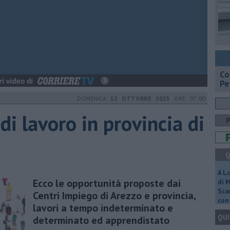
​C
Pe
DOMENICA
12 OTTOBRE 2025
ORE 07:00
 di lavoro in provincia di
Q
A L
Ecco le opportunità proposte dai
di 
Scar
Centri Impiego di Arezzo e provincia,
con 
lavori a tempo indeterminato e
QUI
determinato ed apprendistato