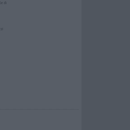
le di
zzi