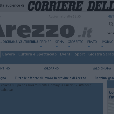
alla audience di
o
Aggiornato alle 18:55
MET
Vene
ALDICHIANA
VALTIBERINA
FIRENZE
SIENA
GROSSETO
PRATO
LIVORNO
Lavoro
Cultura e Spettacolo
Eventi
Sport
Giostra Sarac
ENTINO
VALDARNO
VALDICHIANA
​Tutte le offerte di lavoro in provincia di Arezzo
​Benzina, gasolio, gpl
Co
fa