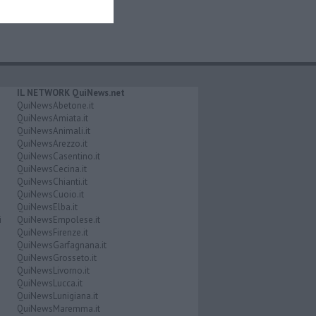
IL NETWORK QuiNews.net
QuiNewsAbetone.it
QuiNewsAmiata.it
QuiNewsAnimali.it
QuiNewsArezzo.it
QuiNewsCasentino.it
QuiNewsCecina.it
QuiNewsChianti.it
QuiNewsCuoio.it
QuiNewsElba.it
i
QuiNewsEmpolese.it
QuiNewsFirenze.it
QuiNewsGarfagnana.it
QuiNewsGrosseto.it
QuiNewsLivorno.it
QuiNewsLucca.it
QuiNewsLunigiana.it
QuiNewsMaremma.it