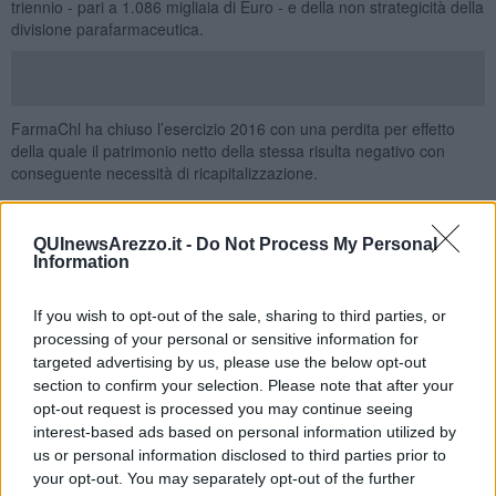
triennio - pari a 1.086 migliaia di Euro - e della non strategicità della
divisione parafarmaceutica.
FarmaChl ha chiuso l’esercizio 2016 con una perdita per effetto
della quale il patrimonio netto della stessa risulta negativo con
conseguente necessità di ricapitalizzazione.
Trattandosi di un’Operazione con Parti Correlate la medesima è
stata valutata ed approvata con il parere favorevole del Comitato
QUInewsArezzo.it -
Do Not Process My Personal
per le Operazioni con Parti Correlate e si è perfezionata con un
Information
accordo di trasferimento con gli azionisti di riferimento di
FarmaCHL diversi dall’emittente per un corrispettivo
omnicomprensivo pari ad euro 339.177,76, che consente - tra
If you wish to opt-out of the sale, sharing to third parties, or
l’altro - di incassare integralmente i crediti commerciali in essere;
processing of your personal or sensitive information for
l’accordo raggiunto prende atto, inoltre, della decisione di CHL di
targeted advertising by us, please use the below opt-out
non investire altre risorse nella società partecipata e il conseguente
section to confirm your selection. Please note that after your
impegno dei Signori Federigo Franchi e Fernando Franchi alla
opt-out request is processed you may continue seeing
copertura delle perdite maturate nell’eser- cizio 2016 ed alla
interest-based ads based on personal information utilized by
ricapitalizzazione della FarmaCHL.
us or personal information disclosed to third parties prior to
your opt-out. You may separately opt-out of the further
L’esecuzione dell’operazione comporterà, di conseguenza, la