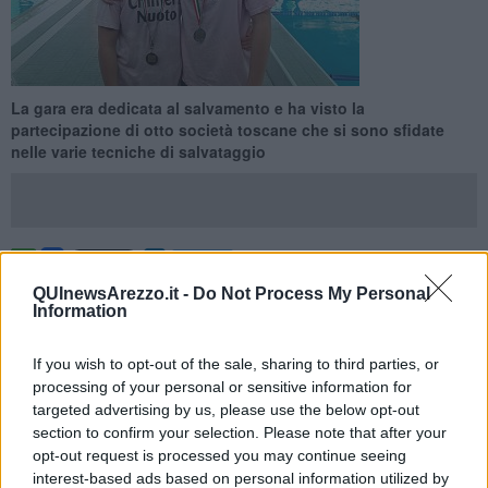
La gara era dedicata al salvamento e ha visto la
partecipazione di otto società toscane che si sono sfidate
nelle varie tecniche di salvataggio
AREZZO —
La
società aretina ha partecipato
a questo evento
QUInewsArezzo.it -
Do Not Process My Personal
con l'obiettivo di ampliare le proprie discipline oltre al tradizionale
Information
nuoto e di fornire ulteriori occasioni di crescita e di confronto ai
propri atleti, ottenendo immediate soddisfazioni con tre ori e due
If you wish to opt-out of the sale, sharing to third parties, or
argenti.
processing of your personal or sensitive information for
Gli atleti della
Chimera Nuoto sono riusciti a dominare
ben due
targeted advertising by us, please use the below opt-out
gare, piazzandosi ai
primi due posti
nei 100 metri del Nuoto
section to confirm your selection. Please note that after your
Ostacoli Ragazzi Femminile e nei 200 metri del Nuoto Ostacoli
opt-out request is processed you may continue seeing
Assoluti Femminile: nella prima competizione il merito è di Roberta
interest-based ads based on personal information utilized by