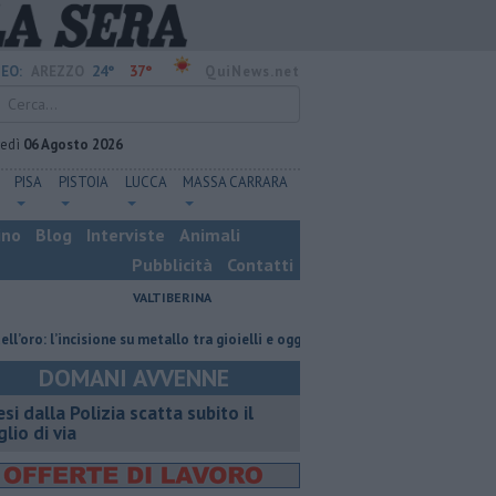
24°
37°
EO:
AREZZO
QuiNews.net
vedì
06 Agosto 2026
PISA
PISTOIA
LUCCA
MASSA CARRARA
ino
Blog
Interviste
Animali
Pubblicità
Contatti
VALTIBERINA
incisione su metallo tra gioielli e oggetti personalizzati
Nascosta in un 
DOMANI AVVENNE
esi dalla Polizia scatta subito il
glio di via