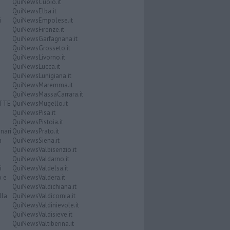
QuiNewsCuoio.it
QuiNewsElba.it
i
QuiNewsEmpolese.it
QuiNewsFirenze.it
QuiNewsGarfagnana.it
QuiNewsGrosseto.it
QuiNewsLivorno.it
QuiNewsLucca.it
QuiNewsLunigiana.it
QuiNewsMaremma.it
QuiNewsMassaCarrara.it
ATTE
QuiNewsMugello.it
QuiNewsPisa.it
QuiNewsPistoia.it
nari
QuiNewsPrato.it
a
QuiNewsSiena.it
QuiNewsValbisenzio.it
QuiNewsValdarno.it
i
QuiNewsValdelsa.it
o e
QuiNewsValdera.it
QuiNewsValdichiana.it
lla
QuiNewsValdicornia.it
QuiNewsValdinievole.it
QuiNewsValdisieve.it
QuiNewsValtiberina.it