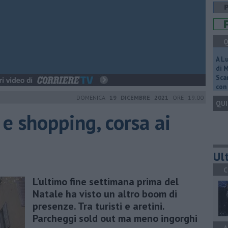
Q
A L
di 
Scar
con 
DOMENICA
19 DICEMBRE 2021
ORE 19:00
QUI
 e shopping, corsa ai
Ult
C
L'ultimo fine settimana prima del
Natale ha visto un altro boom di
presenze. Tra turisti e aretini.
Parcheggi sold out ma meno ingorghi