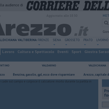
alla audience di
o
Aggiornato alle 18:50
MET
Gio
ALDICHIANA
VALTIBERINA
FIRENZE
SIENA
GROSSETO
PRATO
LIVORNO
Lavoro
Cultura e Spettacolo
Eventi
Sport
Giostra Sarac
ENTINO
VALDARNO
VALDICHIANA
Benzina, gasolio, gpl, ecco dove risparmiare
Arezzo, capitale dell’oro: l’
Pr
fo