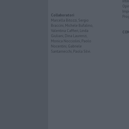
Inte
Opi
Imp
Collaboratori
Pro
Marcella Bitozzi, Sergio
Braccini, Michele Bufalino,
Valentina Caffieri, Linda
CO
Giuliani, Dina Laurenzi,
Monica Nocciolini, Paolo
Nocentini, Gabriele
Santarnecchi, Paola Silvi.