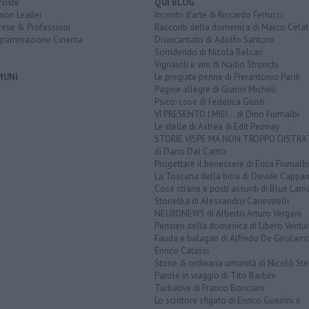
rviste
QUI BLOG
nion Leader
Incontri d'arte di Riccardo Ferrucci
rese & Professioni
Racconti della domenica di Marco Celat
grammazione Cinema
Disincantato di Adolfo Santoro
Sorridendo di Nicola Belcari
Vignaioli e vini di Nadio Stronchi
MUNI
Le pregiate penne di Pierantonio Pardi
Pagine allegre di Gianni Micheli
Psico-cose di Federica Giusti
VI PRESENTO I MIEI... di Dino Fiumalbi
Le stelle di Astrea di Edit Permay
STORIE VISPE MA NON TROPPO DISTR
di Dario Dal Canto
Progettare il benessere di Erica Fiumalbi
La Toscana della birra di Davide Cappan
Cose strane e posti assurdi di Blue Lam
Storielba di Alessandro Canestrelli
NEURONEWS di Alberto Arturo Vergani
Pensieri della domenica di Libero Ventur
Fauda e balagan di Alfredo De Girolam
Enrico Catassi
Storie di ordinaria umanità di Nicolò Ste
Parole in viaggio di Tito Barbini
Turbative di Franco Bonciani
Lo scrittore sfigato di Enrico Guerrini e