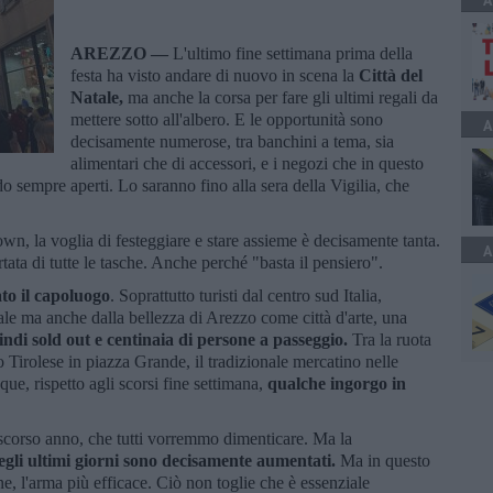
A
AREZZO —
L'ultimo fine settimana prima della
festa ha visto andare di nuovo in scena la
Città del
Natale,
ma anche la corsa per fare gli ultimi regali da
mettere sotto all'albero. E le opportunità sono
A
decisamente numerose, tra banchini a tema, sia
alimentari che di accessori, e i negozi che in questo
o sempre aperti. Lo saranno fino alla sera della Vigilia, che
wn, la voglia di festeggiare e stare assieme è decisamente tanta.
A
tata di tutte le tasche. Anche perché "basta il pensiero".
to il capoluogo
. Soprattutto turisti dal centro sud Italia,
tale ma anche dalla bellezza di Arezzo come città d'arte, una
ndi sold out e centinaia di persone a passeggio.
Tra la ruota
io Tirolese in piazza Grande, il tradizionale mercatino nelle
, rispetto agli scorsi fine settimana,
qualche ingorgo in
 scorso anno, che tutti vorremmo dimenticare. Ma la
negli ultimi giorni sono decisamente aumentati.
Ma in questo
e, l'arma più efficace. Ciò non toglie che è essenziale