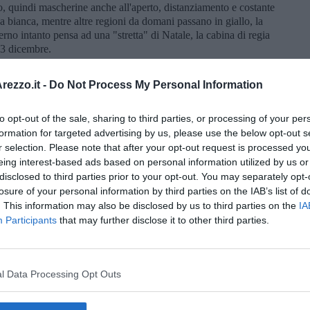
io, quindi mascherine anche all'aperto, distanziamento e costante
 bianca, mentre altre regioni da domani passano in giallo, la
rno intanto pensa ad una "stretta" di Natale, la cabina di regia
 23 dicembre.
ezzo.it -
Do Not Process My Personal Information
to opt-out of the sale, sharing to third parties, or processing of your per
formation for targeted advertising by us, please use the below opt-out s
oscana iscriviti alla
Newsletter QUInews - ToscanaMedia.
r selection. Please note that after your opt-out request is processed y
amente nella tua casella di posta.
eing interest-based ads based on personal information utilized by us or
disclosed to third parties prior to your opt-out. You may separately opt-
losure of your personal information by third parties on the IAB’s list of
. This information may also be disclosed by us to third parties on the
IA
Participants
that may further disclose it to other third parties.
el Natale
le
a tendenza
l Data Processing Opt Outs