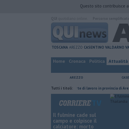
Questo sito contribuisce 
QUI
quotidiano online.
Percorso semplificat
TOSCANA
AREZZO
CASENTINO
VALDARNO
V
Home
Cronaca
Politica
Attualità
AREZZO
CAS
ria del compagno
​Tutte le offerte di lavoro in provincia di Arezzo
Tutti i titoli:
​
Il fulmine cade sul
campo e colpisce il
calciatore: morto