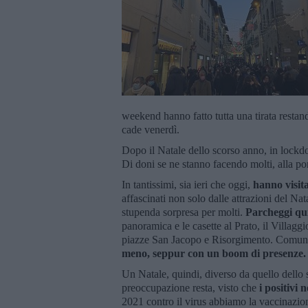
weekend hanno fatto tutta una tirata restand
cade venerdì.
Dopo il Natale dello scorso anno, in lockdo
Di doni se ne stanno facendo molti, alla por
In tantissimi, sia ieri che oggi,
hanno visita
affascinati non solo dalle attrazioni del Na
stupenda sorpresa per molti.
Parcheggi qui
panoramica e le casette al Prato, il Villagg
piazze San Jacopo e Risorgimento. Comunque
meno, seppur con un boom di presenze.
Un Natale, quindi, diverso da quello dello
preoccupazione resta, visto che
i positivi 
2021 contro il virus abbiamo la vaccinazion