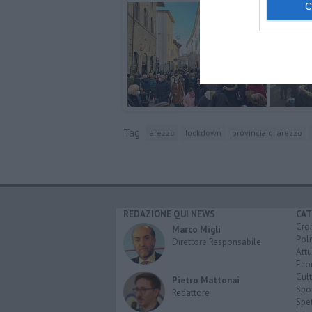
Tag
arezzo
lockdown
provincia di arezzo
REDAZIONE QUI NEWS
CAT
Cro
Marco Migli
Poli
Direttore Responsabile
Attu
Eco
Cult
Pietro Mattonai
Spo
Redattore
Spet