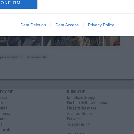
CONFIRM
Data Deletion
Data Access
Privacy Policy
piazza grande
risorgimento
EGORIE
RUBRICHE
naca
Le notizie di oggi
tica
Più Letti della settimana
alità
Più Letti del mese
nomia
Archivio Notizie
ura
Persone
rt
Toscani in TV
tacoli