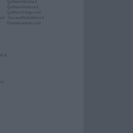
QuiNewsVersilia.it
QuiNewsVolterra.it
QuiNewsTango.com
Don
ToscanaMediaNews.it
Fiorentinanews.com
le di
zzi