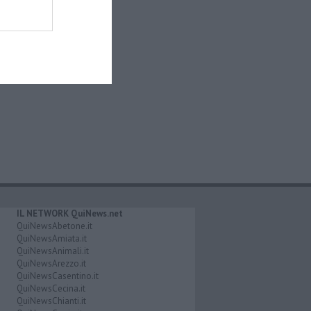
IL NETWORK QuiNews.net
QuiNewsAbetone.it
QuiNewsAmiata.it
QuiNewsAnimali.it
QuiNewsArezzo.it
QuiNewsCasentino.it
QuiNewsCecina.it
QuiNewsChianti.it