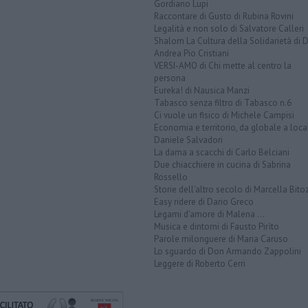
Gordiano Lupi
Raccontare di Gusto di Rubina Rovini
Legalità e non solo di Salvatore Calleri
Shalom La Cultura della Solidarietà di 
Andrea Pio Cristiani
VERSI-AMO di Chi mette al centro la
persona
Eureka! di Nausica Manzi
Tabasco senza filtro di Tabasco n.6
Ci vuole un fisico di Michele Campisi
Economia e territorio, da globale a loca
Daniele Salvadori
La dama a scacchi di Carlo Belciani
Due chiacchiere in cucina di Sabrina
Rossello
Storie dell'altro secolo di Marcella Bito
Easy ridere di Dario Greco
Legami d'amore di Malena ...
Musica e dintorni di Fausto Pirìto
Parole milonguere di Maria Caruso
Lo sguardo di Don Armando Zappolini
Leggere di Roberto Cerri