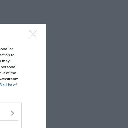
sonal or
ection to
ou may
 personal
out of the
 downstream
B’s List of