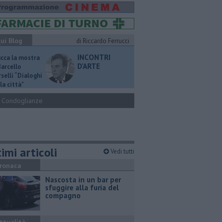
ui Blog
di Riccardo Ferrucci
INCONTRI
ucca la mostra
D'ARTE
Marcello
selli “Dialoghi
la città"
Condoglianze
imi articoli
Vedi tutti
ronaca
Nascosta in un bar per
sfuggire alla furia del
compagno