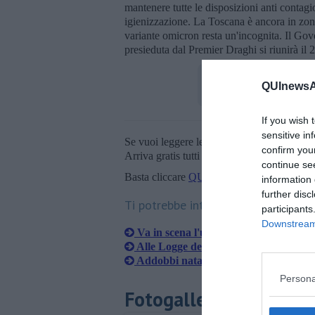
mantenere tutte le disposizioni anti contag
igienizzazione. La Toscana è ancora in zona
variante omicron resta un'incognita. Il Gove
presieduta dal Premier Draghi si riunirà il
QUInewsAr
If you wish 
sensitive in
Se vuoi leggere le notizie principali della T
confirm you
Arriva gratis tutti i giorni alle 20:00 dirett
continue se
Basta cliccare
QUI
information 
further disc
Ti potrebbe interessare anche:
participants
Downstream 
Va in scena l'ultimo weekend prima d
Alle Logge del grano il Natale è solida
Addobbi natalizi, i palloncini l’ultim
Persona
Fotogallery