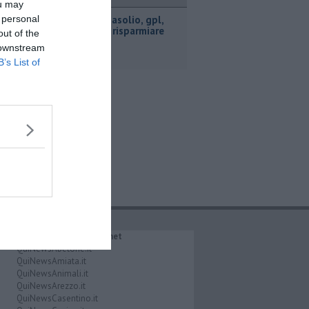
ttualità
ou may
 personal
​Benzina, gasolio, gpl,
ecco dove risparmiare
out of the
 downstream
B’s List of
IL NETWORK QuiNews.net
QuiNewsAbetone.it
QuiNewsAmiata.it
QuiNewsAnimali.it
QuiNewsArezzo.it
QuiNewsCasentino.it