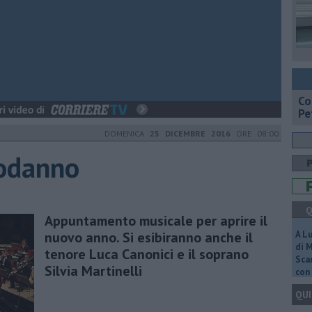
​C
Pe
DOMENICA
25 DICEMBRE 2016
ORE 08:00
podanno
Q
Appuntamento musicale per aprire il
nuovo anno. Si esibiranno anche il
A L
di 
tenore Luca Canonici e il soprano
Scar
Silvia Martinelli
con 
QUI