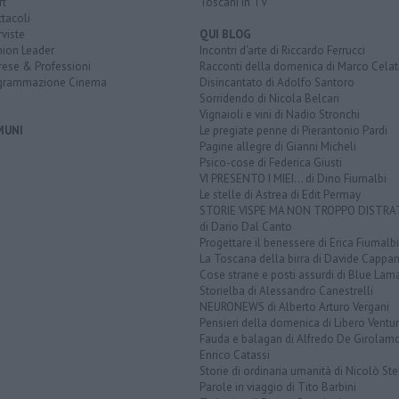
rt
Toscani in TV
tacoli
rviste
QUI BLOG
nion Leader
Incontri d'arte di Riccardo Ferrucci
rese & Professioni
Racconti della domenica di Marco Celat
grammazione Cinema
Disincantato di Adolfo Santoro
Sorridendo di Nicola Belcari
Vignaioli e vini di Nadio Stronchi
MUNI
Le pregiate penne di Pierantonio Pardi
Pagine allegre di Gianni Micheli
Psico-cose di Federica Giusti
VI PRESENTO I MIEI... di Dino Fiumalbi
Le stelle di Astrea di Edit Permay
STORIE VISPE MA NON TROPPO DISTR
di Dario Dal Canto
Progettare il benessere di Erica Fiumalbi
La Toscana della birra di Davide Cappan
Cose strane e posti assurdi di Blue Lam
Storielba di Alessandro Canestrelli
NEURONEWS di Alberto Arturo Vergani
Pensieri della domenica di Libero Ventur
Fauda e balagan di Alfredo De Girolam
Enrico Catassi
Storie di ordinaria umanità di Nicolò Ste
Parole in viaggio di Tito Barbini