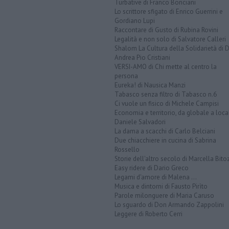
Turbative di Franco Bonciani
Lo scrittore sfigato di Enrico Guerrini e
Gordiano Lupi
Raccontare di Gusto di Rubina Rovini
Legalità e non solo di Salvatore Calleri
Shalom La Cultura della Solidarietà di 
Andrea Pio Cristiani
VERSI-AMO di Chi mette al centro la
persona
Eureka! di Nausica Manzi
Tabasco senza filtro di Tabasco n.6
Ci vuole un fisico di Michele Campisi
Economia e territorio, da globale a loca
Daniele Salvadori
La dama a scacchi di Carlo Belciani
Due chiacchiere in cucina di Sabrina
Rossello
Storie dell'altro secolo di Marcella Bito
Easy ridere di Dario Greco
Legami d'amore di Malena ...
Musica e dintorni di Fausto Pirìto
Parole milonguere di Maria Caruso
Lo sguardo di Don Armando Zappolini
Leggere di Roberto Cerri