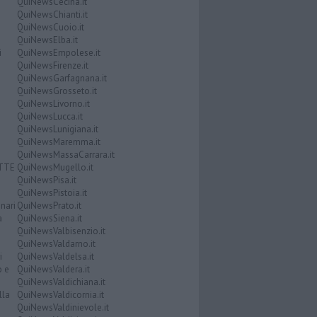
QuiNewsCecina.it
QuiNewsChianti.it
QuiNewsCuoio.it
QuiNewsElba.it
i
QuiNewsEmpolese.it
QuiNewsFirenze.it
QuiNewsGarfagnana.it
QuiNewsGrosseto.it
QuiNewsLivorno.it
QuiNewsLucca.it
QuiNewsLunigiana.it
QuiNewsMaremma.it
QuiNewsMassaCarrara.it
ATTE
QuiNewsMugello.it
QuiNewsPisa.it
QuiNewsPistoia.it
nari
QuiNewsPrato.it
a
QuiNewsSiena.it
QuiNewsValbisenzio.it
QuiNewsValdarno.it
i
QuiNewsValdelsa.it
o e
QuiNewsValdera.it
QuiNewsValdichiana.it
lla
QuiNewsValdicornia.it
QuiNewsValdinievole.it