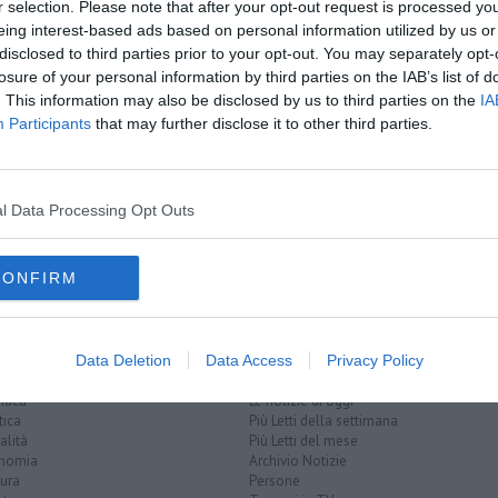
A
r selection. Please note that after your opt-out request is processed y
eing interest-based ads based on personal information utilized by us or
disclosed to third parties prior to your opt-out. You may separately opt-
losure of your personal information by third parties on the IAB’s list of
iare
. This information may also be disclosed by us to third parties on the
IA
tieri
Participants
that may further disclose it to other third parties.
petrarca
orchestra
concerto di capodanno di vienna
vienna
l Data Processing Opt Outs
rauss
aria
duetto
tenore
operetta
romolo gessi
italia
CONFIRM
Data Deletion
Data Access
Privacy Policy
EGORIE
RUBRICHE
naca
Le notizie di oggi
tica
Più Letti della settimana
alità
Più Letti del mese
nomia
Archivio Notizie
ura
Persone