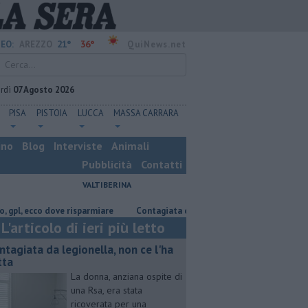
21°
36°
EO:
AREZZO
QuiNews.net
rdì
07 Agosto 2026
PISA
PISTOIA
LUCCA
MASSA CARRARA
ino
Blog
Interviste
Animali
Pubblicità
Contatti
VALTIBERINA
 ecco dove risparmiare
Contagiata da legionella, non ce l'ha fatta
N
L'articolo di ieri più letto
ntagiata da legionella, non ce l'ha
tta
La donna, anziana ospite di
una Rsa, era stata
ricoverata per una