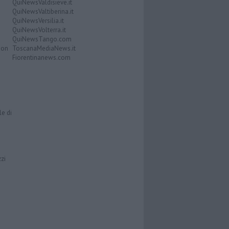
QuiNewsValdisieve.it
QuiNewsValtiberina.it
QuiNewsVersilia.it
QuiNewsVolterra.it
QuiNewsTango.com
Don
ToscanaMediaNews.it
Fiorentinanews.com
le di
zzi