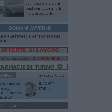
polmonite bilaterale in
condizioni gravissime. E'
morta in ospedale
DOMANI AVVENNE
onto alla rovescia per i corsi della
trarca
ui Blog
di Riccardo Ferrucci
INCONTRI
ucca la mostra
D'ARTE
Marcello
selli “Dialoghi
la città"
Condoglianze