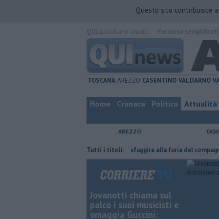
Questo sito contribuisce 
QUI
quotidiano online.
Percorso semplificat
TOSCANA
AREZZO
CASENTINO
VALDARNO
V
Home
Cronaca
Politica
Attualità
AREZZO
CAS
l'ha fatta
Nascosta in un bar per sfuggire alla furia del compagno
Tutti i titoli:
Jovanotti chiama sul
palco i suoi musicisti e
omaggia Guccini: