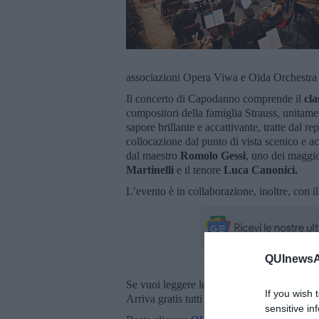
associazioni Opera Viwa e Oida Orchestra 
Il concerto di Capodanno comprende il
cla
compositori della famiglia Strauss, unitamen
sapore brillante e accattivante, tratte dal r
collocazione dal punto di vista scenico e a
dal maestro
Romolo Gessi
, uno dei maggior
Martinelli
e il tenore
Luca Canonici.
L’evento è in collaborazione, inoltre, con i
QUInewsAr
Se vuoi leggere le notizie principali della T
If you wish 
Arriva gratis tutti i giorni alle 20:00 dirett
sensitive in