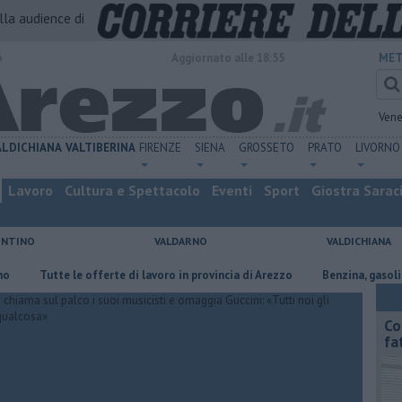
alla audience di
o
Aggiornato alle 18:55
MET
Vene
ALDICHIANA
VALTIBERINA
FIRENZE
SIENA
GROSSETO
PRATO
LIVORNO
Lavoro
Cultura e Spettacolo
Eventi
Sport
Giostra Sarac
ENTINO
VALDARNO
VALDICHIANA
​Tutte le offerte di lavoro in provincia di Arezzo
​Benzina, gasolio, gpl,
Co
fa