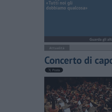
«Tutti noi gli
dobbiamo qualcosa»
Attualità
Concerto di ca