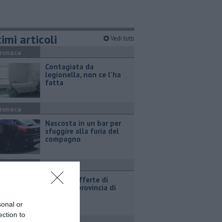
imi articoli
Vedi tutti
ronaca
Contagiata da
legionella, non ce l'ha
fatta
ronaca
Nascosta in un bar per
sfuggire alla furia del
compagno
ttualità
​Tutte le offerte di
lavoro in provincia di
Arezzo
sonal or
ection to