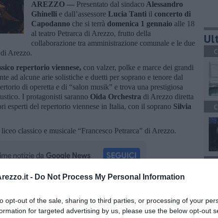
AREZZO —
Presentato dal sindaco
Alessandro
Ghinelli
e dall’assessore
Lucia Tanti
il
concerto di
Capodanno
che si terrà
domenica 1 gennaio
alle 18
al teatro Petrarca di Arezzo, frutto della
Ult
collaborazione tra amministrazione comunale e le due
C
di Arezzo.
ssico repertorio viennese,
con valzer, polke e marce dei grandi
te ad alcune arie solistiche e duetti per soprano e tenore dal
epertorio di operetta e di “salon musik” e trova una prestigiosa
custico. I protagonisti saranno
Oida Orchestra
di Arezzo diretta
i esperti del repertorio viennese in Italia, con il soprano
Silvia
C
l liceo classico e musicale “Francesco Petrarca” di Arezzo.
A
ezzo.it -
Do Not Process My Personal Information
oscana iscriviti alla
Newsletter QUInews - ToscanaMedia.
to opt-out of the sale, sharing to third parties, or processing of your per
amente nella tua casella di posta.
formation for targeted advertising by us, please use the below opt-out s