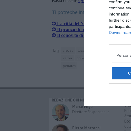
Basta cliccare
QUI
confirm you
continue se
Ti potrebbe interessare anche:
information 
further disc
La città del Natale è pronta a festegg
participants
Il pranzo di natale ha i colori dei quar
Downstream 
Il concerto di natale
Tag
arezzo
luca canonici
soprano
teatro 
Persona
valzer
polka
compositore
famiglia st
petrarca
REDAZIONE QUI NEWS
CAT
Cro
Marco Migli
Poli
Direttore Responsabile
Attu
Eco
Cult
Pietro Mattonai