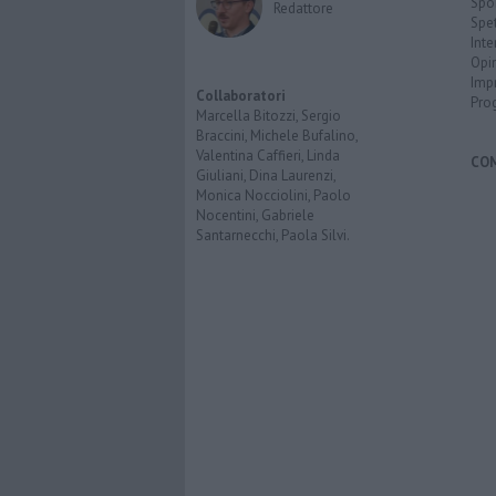
Spo
Redattore
Spet
Inte
Opi
Imp
Collaboratori
Pro
Marcella Bitozzi, Sergio
Braccini, Michele Bufalino,
Valentina Caffieri, Linda
CO
Giuliani, Dina Laurenzi,
Monica Nocciolini, Paolo
Nocentini, Gabriele
Santarnecchi, Paola Silvi.