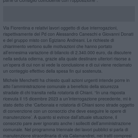
Via Fiorentina e relativi lavori oggetto di due interrogazioni,
rispettivamente del Pd con Alessandro Caneschi e Giovanni Donati
e del gruppo misto con Egiziano Andreani. Le richieste di
chiarimento vertono sulle motivazioni che hanno portato
all’ennesima variazione di bilancio di 2.340.000 euro, da discutere
nella seduta odierna, grazie alla quale destinare ulteriori risorse a
un’opera di cui non si vede la conclusione e di cui viene reclamato
un conteggio effettivo della spesa fin qui sostenuta.
Michele Menchetti ha chiesto quali azioni urgenti intende porre in
atto l’amministrazione comunale a beneficio della sicurezza
stradale di chi transita nella rotatoria di Chiani. “In una risposta
ricevuta il 15 dicembre 2023 a un’interrogazione precedente, mi è
stato detto che ‘Carbonaia e rotatoria di Chiani sono strade oggetto
di convenzione con un consorzio che deve eseguire le opere di
manutenzione’. A quanto si evince dall’attuale situazione, il
consorzio pare aver ignorato anche i solleciti dell’amministrazione
comunale. Nel programma triennale dei lavori pubblici si parla di
manutenzione straordinaria di via Calamandrei, nei tratti compresi