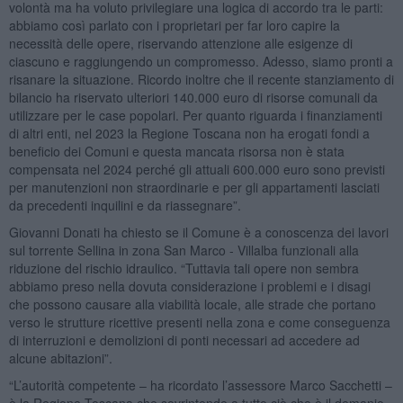
volontà ma ha voluto privilegiare una logica di accordo tra le parti:
abbiamo così parlato con i proprietari per far loro capire la
necessità delle opere, riservando attenzione alle esigenze di
ciascuno e raggiungendo un compromesso. Adesso, siamo pronti a
risanare la situazione. Ricordo inoltre che il recente stanziamento di
bilancio ha riservato ulteriori 140.000 euro di risorse comunali da
utilizzare per le case popolari. Per quanto riguarda i finanziamenti
di altri enti, nel 2023 la Regione Toscana non ha erogati fondi a
beneficio dei Comuni e questa mancata risorsa non è stata
compensata nel 2024 perché gli attuali 600.000 euro sono previsti
per manutenzioni non straordinarie e per gli appartamenti lasciati
da precedenti inquilini e da riassegnare”.
Giovanni Donati ha chiesto se il Comune è a conoscenza dei lavori
sul torrente Sellina in zona San Marco - Villalba funzionali alla
riduzione del rischio idraulico. “Tuttavia tali opere non sembra
abbiamo preso nella dovuta considerazione i problemi e i disagi
che possono causare alla viabilità locale, alle strade che portano
verso le strutture ricettive presenti nella zona e come conseguenza
di interruzioni e demolizioni di ponti necessari ad accedere ad
alcune abitazioni”.
“L’autorità competente – ha ricordato l’assessore Marco Sacchetti –
è la Regione Toscana che sovrintende a tutto ciò che è il demanio