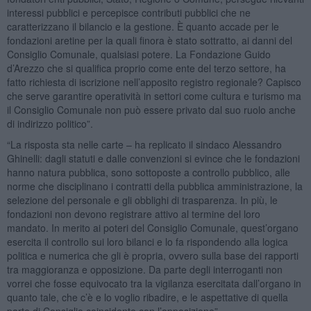
interessi pubblici e percepisce contributi pubblici che ne
caratterizzano il bilancio e la gestione. È quanto accade per le
fondazioni aretine per la quali finora è stato sottratto, ai danni del
Consiglio Comunale, qualsiasi potere. La Fondazione Guido
d’Arezzo che si qualifica proprio come ente del terzo settore, ha
fatto richiesta di iscrizione nell’apposito registro regionale? Capisco
che serve garantire operatività in settori come cultura e turismo ma
il Consiglio Comunale non può essere privato dal suo ruolo anche
di indirizzo politico”.
“La risposta sta nelle carte – ha replicato il sindaco Alessandro
Ghinelli: dagli statuti e dalle convenzioni si evince che le fondazioni
hanno natura pubblica, sono sottoposte a controllo pubblico, alle
norme che disciplinano i contratti della pubblica amministrazione, la
selezione del personale e gli obblighi di trasparenza. In più, le
fondazioni non devono registrare attivo al termine del loro
mandato. In merito ai poteri del Consiglio Comunale, quest’organo
esercita il controllo sui loro bilanci e lo fa rispondendo alla logica
politica e numerica che gli è propria, ovvero sulla base dei rapporti
tra maggioranza e opposizione. Da parte degli interroganti non
vorrei che fosse equivocato tra la vigilanza esercitata dall’organo in
quanto tale, che c’è e lo voglio ribadire, e le aspettative di quella
parte di Consiglio coincidente con l’opposizione”.