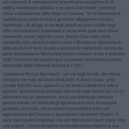
per interventi di manutenzione straordinaria sul patrimonio di
edilizia residenziale pubblica e se siano stati chiesti i contributi
messi a disposizione dalla Regione Toscana. “In via Benvenuti le
caditoie sono piene di terra e generano allagamenti ma sono
soprattutto i 36 alloggi di via degli Accolti ad avere subito negli
ultimi anni situazioni incresciose a causa delle quali sono dovuti
intervenire anche i vigili del fuoco. Arezzo Casa resta inerte
causando così ulteriori problemi come infiltrazioni o rigonfiamenti
della struttura in ferro dovuta a processi di ossidazione mentre da
parte dell’assessore Monica Manneschi avevamo avuto a dicembre
2022 l’annuncio che proprio quel complesso immobiliare avrebbe
beneficiato degli interventi del bonus 110%”.
L’assessore Monica Manneschi: “per via degli Accolti, che rientra
nel piano triennale dei lavori 2024/2026 di Arezzo Casa, sono
previsti 400.000 euro, spalmati su tre stralci e destinati a tetto e
facciate. Vorrei tuttavia precisare che in via degli Accolti non c’è un
fabbricato ma un condominio: non è una differenza nominale
perché mentre nei fabbricati gli appartamenti sono di esclusiva
proprietà comunale, nei condomini la proprietà è mista con
appartamenti del Comune e appartamenti dei privati cittadini. Ci
sono stati inquilini proprietari che non ritenevano i lavori sopra citati
così urgenti. L’amministrazione comunale poteva imporre la sua