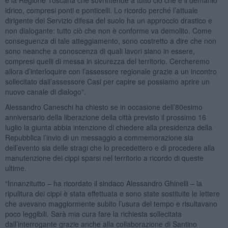
idrico, compresi ponti e ponticelli. Lo ricordo perché l’attuale
dirigente del Servizio difesa del suolo ha un approccio drastico e
non dialogante: tutto ciò che non è conforme va demolito. Come
conseguenza di tale atteggiamento, sono costretto a dire che non
sono neanche a conoscenza di quali lavori siano in essere,
compresi quelli di messa in sicurezza del territorio. Cercheremo
allora d’interloquire con l’assessore regionale grazie a un incontro
sollecitato dall’assessore Casi per capire se possiamo aprire un
nuovo canale di dialogo”.
Alessandro Caneschi ha chiesto se in occasione dell’80esimo
anniversario della liberazione della città previsto il prossimo 16
luglio la giunta abbia intenzione di chiedere alla presidenza della
Repubblica l’invio di un messaggio a commemorazione sia
dell’evento sia delle stragi che lo precedettero e di procedere alla
manutenzione dei cippi sparsi nel territorio a ricordo di queste
ultime.
“Innanzitutto – ha ricordato il sindaco Alessandro Ghinelli – la
ripulitura dei cippi è stata effettuata e sono state sostituite le lettere
che avevano maggiormente subito l’usura del tempo e risultavano
poco leggibili. Sarà mia cura fare la richiesta sollecitata
dall’interrogante grazie anche alla collaborazione di Santino