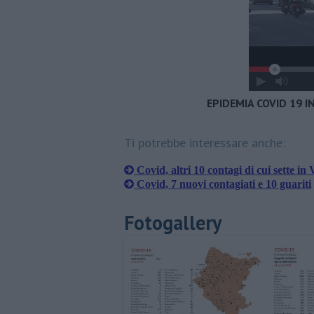
EPIDEMIA COVID 19 I
Ti potrebbe interessare anche:
Covid, altri 10 contagi di cui sette in
Covid, 7 nuovi contagiati e 10 guariti
Fotogallery