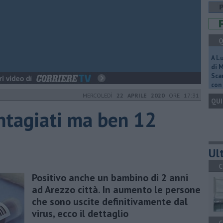
Q
A L
di 
Scar
con 
MERCOLEDÌ
22 APRILE 2020
ORE 17:31
QUI
ontagiati ma ben 12
Ult
C
Positivo anche un bambino di 2 anni
ad Arezzo città. In aumento le persone
che sono uscite definitivamente dal
virus, ecco il dettaglio