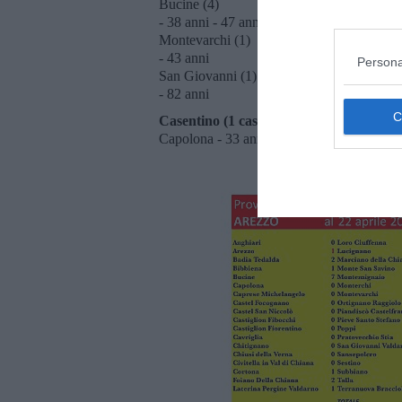
Bucine (4)
- 38 anni - 47 anni - 79 anni - 89 anni
Montevarchi (1)
- 43 anni
Persona
San Giovanni (1)
- 82 anni
Casentino (1 caso)
Capolona - 33 anni