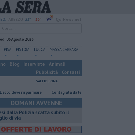
23°
35°
EO:
AREZZO
QuiNews.net
vedì
06 Agosto 2026
PISA
PISTOIA
LUCCA
MASSA CARRARA
ino
Blog
Interviste
Animali
Pubblicità
Contatti
VALTIBERINA
risparmiare
Contagiata da legionella, non ce l'ha fatta
Nascosta in
DOMANI AVVENNE
esi dalla Polizia scatta subito il
glio di via