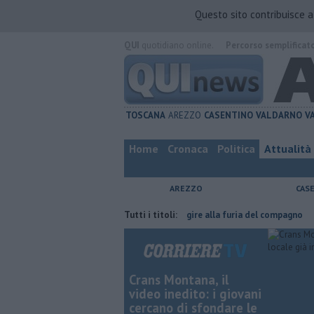
Questo sito contribuisce 
QUI
quotidiano online.
Percorso semplificat
TOSCANA
AREZZO
CASENTINO
VALDARNO
V
Home
Cronaca
Politica
Attualità
AREZZO
CAS
Nascosta in un bar per sfuggire alla furia del compagno
Tutti i titoli:
​Tutte le 
Crans Montana, il
video inedito: i giovani
cercano di sfondare le