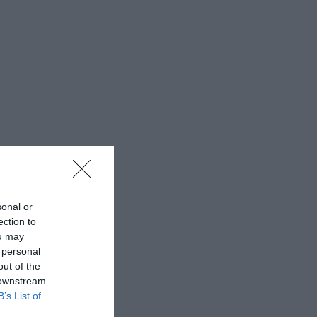
sonal or
ection to
ou may
 personal
out of the
 downstream
B’s List of