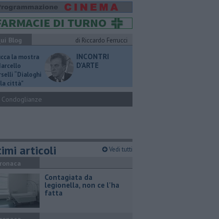
ui Blog
di Riccardo Ferrucci
INCONTRI
ucca la mostra
D'ARTE
Marcello
selli “Dialoghi
la città"
Condoglianze
imi articoli
Vedi tutti
ronaca
Contagiata da
legionella, non ce l'ha
fatta