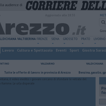
alla audience di
o
Aggiornato alle 18:55
MET
Gio
ALDICHIANA
VALTIBERINA
FIRENZE
SIENA
GROSSETO
PRATO
LIVORNO
Lavoro
Cultura e Spettacolo
Eventi
Sport
Giostra Sarac
ENTINO
VALDARNO
VALDICHIANA
offerte di lavoro in provincia di Arezzo
​Benzina, gasolio, gpl, ecco dove 
Pr
fo