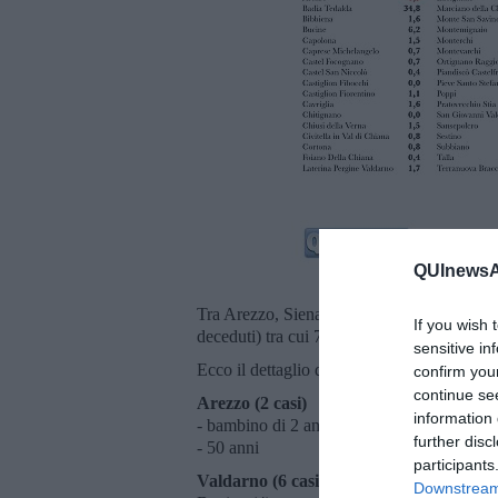
QUInewsAr
Tra Arezzo, Siena e Grosseto sono 1.361 i c
If you wish 
deceduti) tra cui 798 in isolamento domicili
sensitive in
Ecco il dettaglio dei positivi odierni.
confirm you
continue se
Arezzo (2 casi)
information 
- bambino di 2 anni
further disc
- 50 anni
participants
Valdarno (6 casi)
Downstream 