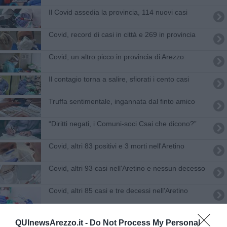
Il Covid assedia la provincia, 114 nuovi casi
Covid, record di casi in città e 269 in provincia
Covid, un altro picco in provincia di Arezzo
Il contagio torna a salire, sfiorati i cento casi
Truffa sentimentale, ingannata dal finto amico
“Diritti negati, i Comuni-soci Csai che dicono?”
Covid, altri 83 positivi e 3 morti nell'Aretino
Covid, altri 93 casi nell'Aretino e nessun decesso
Covid, altri 85 casi e tre decessi nell'Aretino
Covid, 53 nuovi casi e deceduti altri tre aretini
QUInewsArezzo.it -
Do Not Process My Personal