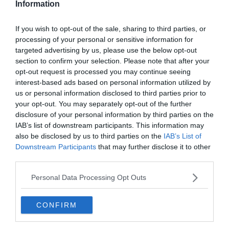
Information
Medici di famiglia, ci sono novità
If you wish to opt-out of the sale, sharing to third parties, or
Covid, impennata di casi in provincia di Arezzo
processing of your personal or sensitive information for
targeted advertising by us, please use the below opt-out
Piromane in azione, a fuoco vigneto
section to confirm your selection. Please note that after your
monumentale
opt-out request is processed you may continue seeing
Covid, nell'Aretino 53 nuovi casi e 19 guariti
interest-based ads based on personal information utilized by
us or personal information disclosed to third parties prior to
Covid, nell’Aretino casi in calo ma c’è un decesso
your opt-out. You may separately opt-out of the further
disclosure of your personal information by third parties on the
Covid, 26 nuovi casi nell'Aretino e 23 guariti
IAB’s list of downstream participants. This information may
also be disclosed by us to third parties on the
IAB’s List of
Terze dosi per diabetici, Open Day
Downstream Participants
that may further disclose it to other
third parties.
Covid, nell'Aretino altri 22 casi e 28 guariti
Personal Data Processing Opt Outs
Un open day vaccinale per la fascia 12-19 anni
CONFIRM
Covid, nell'Aretino 30 nuovi casi e un decesso