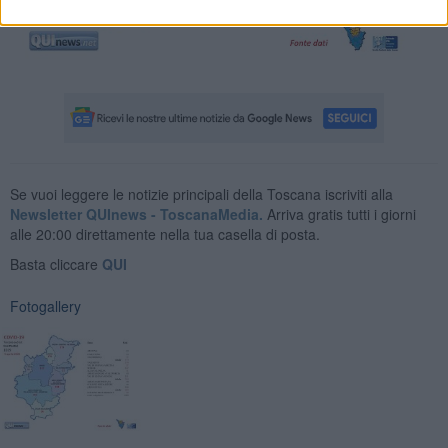
Se vuoi leggere le notizie principali della Toscana iscriviti alla
Newsletter QUInews - ToscanaMedia.
Arriva gratis tutti i giorni
alle 20:00 direttamente nella tua casella di posta.
Basta cliccare
QUI
Fotogallery