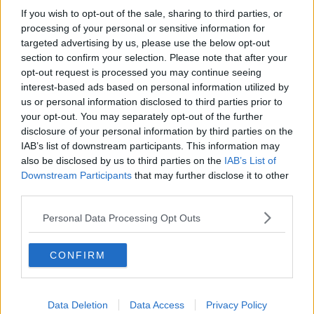
presidente della Marzocco Sangiovannese. Un dramma nel
If you wish to opt-out of the sale, sharing to third parties, or
dramma. Appena 17 giorni fa era deceduta Patrizia, moglie di
processing of your personal or sensitive information for
Graziano Gioli.
targeted advertising by us, please use the below opt-out
In giornata, poi, è morta anche un'altra ospite della Rsa di Bucine.
section to confirm your selection. Please note that after your
L'anziana aveva 83 anni ed era tra i degenti del "nefasto" piano 0.
opt-out request is processed you may continue seeing
La donna è spirata all'ospedale San Donato di Arezzo dove era
interest-based ads based on personal information utilized by
stata ricoverata in seguito all'aggravarsi delle sue condizioni di
us or personal information disclosed to third parties prior to
salute.
your opt-out. You may separately opt-out of the further
Qui sotto la grafica con i dati relativi a tutta la USL Toscana sud est
disclosure of your personal information by third parties on the
IAB’s list of downstream participants. This information may
also be disclosed by us to third parties on the
IAB’s List of
Downstream Participants
that may further disclose it to other
third parties.
Personal Data Processing Opt Outs
CONFIRM
Data Deletion
Data Access
Privacy Policy