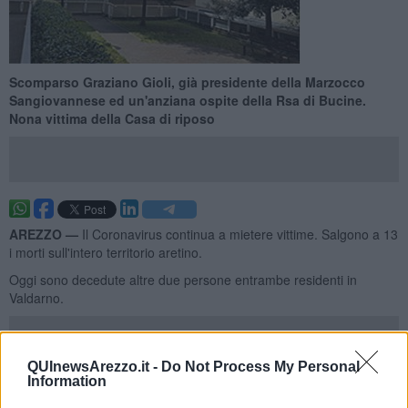
Scomparso Graziano Gioli, già presidente della Marzocco
Sangiovannese ed un'anziana ospite della Rsa di Bucine.
Nona vittima della Casa di riposo
AREZZO —
Il Coronavirus continua a mietere vittime. Salgono a 13
i morti sull'intero territorio aretino.
Oggi sono decedute altre due persone entrambe residenti in
Valdarno.
QUInewsArezzo.it -
Do Not Process My Personal
Graziano Gioli, personaggio molto noto nel mondo del calcio
Information
valdarnese per aver ricoperto il ruolo prima di segretario e poi di