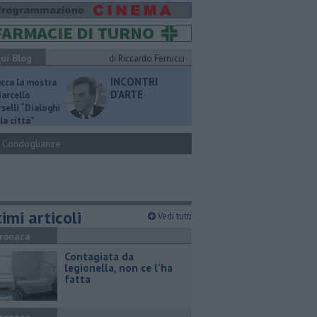
ui Blog
di Riccardo Ferrucci
INCONTRI
ucca la mostra
D'ARTE
Marcello
selli “Dialoghi
la città"
Condoglianze
imi articoli
Vedi tutti
ronaca
Contagiata da
legionella, non ce l'ha
fatta