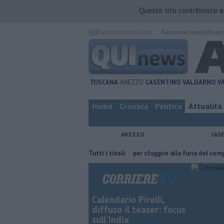
Questo sito contribuisce 
QUI
quotidiano online.
Percorso semplificat
TOSCANA
AREZZO
CASENTINO
VALDARNO
V
Home
Cronaca
Politica
Attualità
AREZZO
CAS
ha fatta
Nascosta in un bar per sfuggire alla furia del compagno
Tutti i titoli:
​
Calendario Pirelli,
diffuso il teaser: focus
sull'India