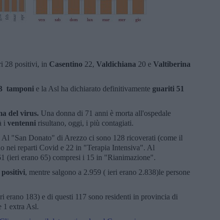
 28 positivi, in
Casentino
22,
Valdichiana
20 e
Valtiberina
83 tamponi
e la Asl ha dichiarato definitivamente
guariti 51
ma del virus.
Una donna di 71 anni è morta all'ospedale
 i
ventenni
risultano, oggi, i più contagiati.
. Al "San Donato" di Arezzo ci sono 128 ricoverati (come il
no nei reparti Covid e 22 in "Terapia Intensiva". Al
61 (ieri erano 65) compresi i 15 in "Rianimazione".
positivi
, mentre salgono a 2.959 ( ieri erano 2.838)le persone
ri erano 183) e di questi 117 sono residenti in provincia di
 1 extra Asl.