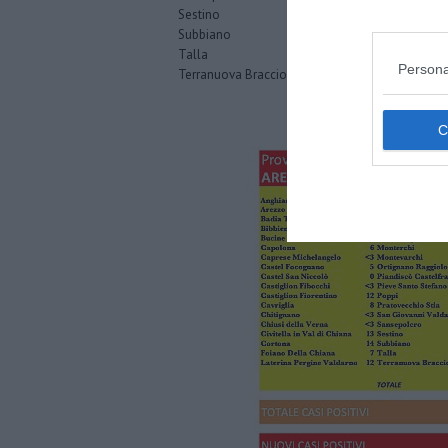
Sestino
1
Subbiano
1
Talla
1
Persona
Terranuova Bracciolini
1