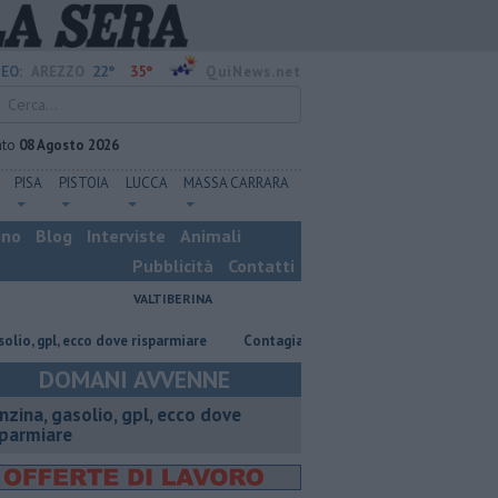
22°
35°
EO:
AREZZO
QuiNews.net
ato
08 Agosto 2026
PISA
PISTOIA
LUCCA
MASSA CARRARA
ino
Blog
Interviste
Animali
Pubblicità
Contatti
VALTIBERINA
cco dove risparmiare
Contagiata da legionella, non ce l'ha fatta
Na
DOMANI AVVENNE
enzina, gasolio, gpl, ecco dove
sparmiare