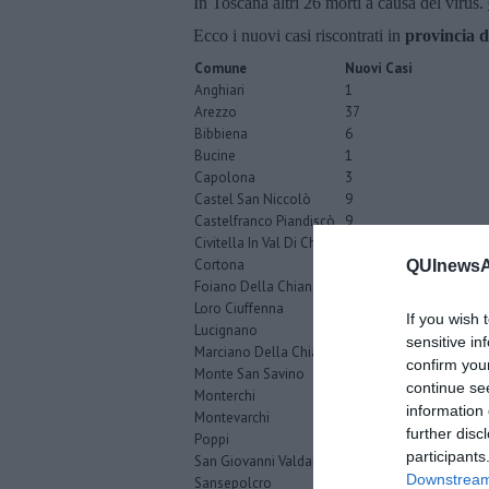
In Toscana altri 26 morti a causa del virus.
Ecco i nuovi casi riscontrati in
provincia d
Comune
Nuovi Casi
Anghiari
1
Arezzo
37
Bibbiena
6
Bucine
1
Capolona
3
Castel San Niccolò
9
Castelfranco Piandiscò
9
Civitella In Val Di Chiana
6
Cortona
4
QUInewsAr
Foiano Della Chiana
2
Loro Ciuffenna
2
If you wish 
Lucignano
1
sensitive in
Marciano Della Chiana
3
confirm you
Monte San Savino
4
continue se
Monterchi
2
information 
Montevarchi
10
further disc
Poppi
2
participants
San Giovanni Valdarno
5
Downstream 
Sansepolcro
6