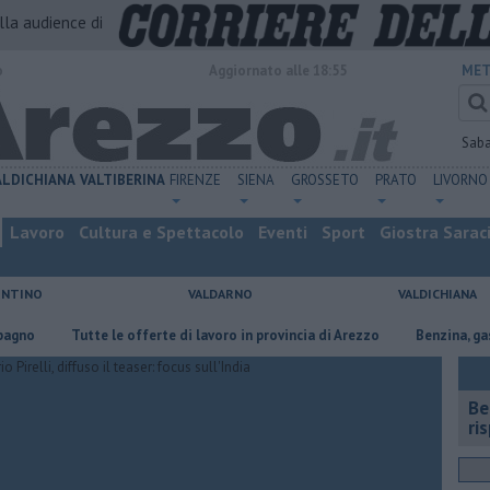
alla audience di
o
Aggiornato alle 18:55
MET
Sab
ALDICHIANA
VALTIBERINA
FIRENZE
SIENA
GROSSETO
PRATO
LIVORNO
Lavoro
Cultura e Spettacolo
Eventi
Sport
Giostra Sarac
ENTINO
VALDARNO
VALDICHIANA
Tutte le offerte di lavoro in provincia di Arezzo
​Benzina, gasolio, gpl, e
​B
ri