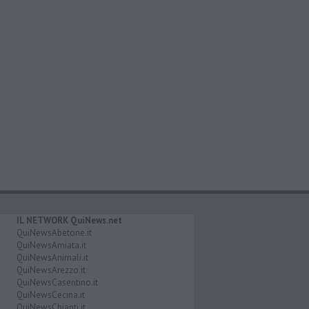
IL NETWORK QuiNews.net
QuiNewsAbetone.it
QuiNewsAmiata.it
QuiNewsAnimali.it
QuiNewsArezzo.it
QuiNewsCasentino.it
QuiNewsCecina.it
QuiNewsChianti.it