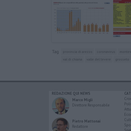
Tag
provincia di arezzo
coronavirus
montev
val di chiana
valle del tevere
grosseto
REDAZIONE QUI NEWS
CAT
Cro
Marco Migli
Poli
Direttore Responsabile
Attu
Eco
Cult
Pietro Mattonai
Spo
Redattore
Spet