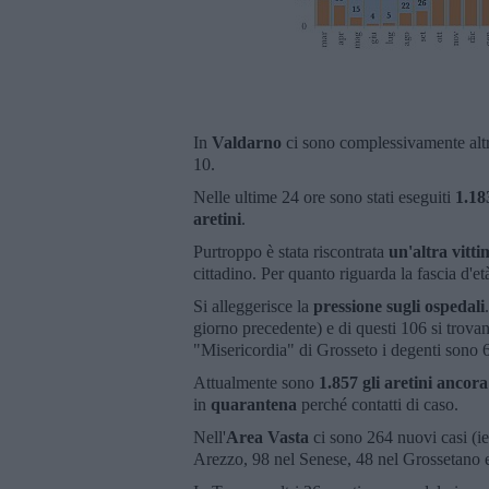
In
Valdarno
ci sono complessivamente altri
10.
Nelle ultime 24 ore sono stati eseguiti
1.1
aretini
.
Purtroppo è stata riscontrata
un'altra vitti
cittadino. Per quanto riguarda la fascia d'età
Si alleggerisce la
pressione sugli ospedali
giorno precedente) e di questi 106 si trova
"Misericordia" di Grosseto i degenti sono 
Attualmente sono
1.857 gli aretini ancora 
in
quarantena
perché contatti di caso.
Nell'
Area Vasta
ci sono 264 nuovi casi (ie
Arezzo, 98 nel Senese, 48 nel Grossetano e