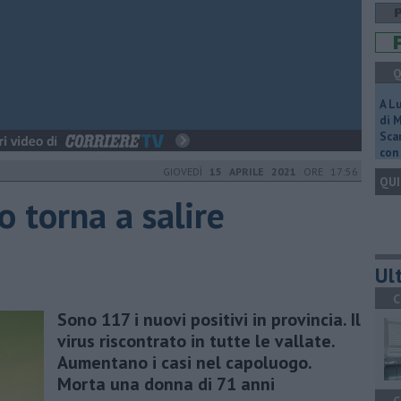
Q
A L
di 
Scar
con 
GIOVEDÌ
15 APRILE 2021
ORE 17:56
QUI
o torna a salire
Ult
C
Sono 117 i nuovi positivi in provincia. Il
virus riscontrato in tutte le vallate.
Aumentano i casi nel capoluogo.
Morta una donna di 71 anni