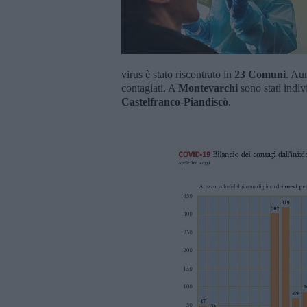
virus è stato riscontrato in
23 Comuni
. Au
contagiati. A
Montevarchi
sono stati indivi
Castelfranco-Piandiscò
.