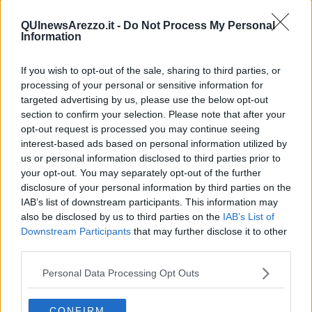
QUInewsArezzo.it -
Do Not Process My Personal
Information
Il dato del contagio tra il capoluogo e la provincia rimane
basso, però nelle ultime 24 ore c’è stata un’altra vittima
If you wish to opt-out of the sale, sharing to third parties, or
processing of your personal or sensitive information for
targeted advertising by us, please use the below opt-out
section to confirm your selection. Please note that after your
opt-out request is processed you may continue seeing
interest-based ads based on personal information utilized by
AREZZO E PROVINCIA —
Sono 26 i casi Covid rilevati nelle ultime
us or personal information disclosed to third parties prior to
25 ore in provincia di Arezzo, ieri erano stati 25. Un decesso.
your opt-out. You may separately opt-out of the further
Il dato arriva dal report quotidiano diffuso dalla Regione Toscana.
disclosure of your personal information by third parties on the
IAB’s list of downstream participants. This information may
also be disclosed by us to third parties on the
IAB’s List of
Downstream Participants
that may further disclose it to other
Asl Toscana Sud Est:
143.848 ad Arezzo (26 in più), 114.061 a
third parties.
Siena (33 in più) e 89.317 a Grosseto (13 in più).
Personal Data Processing Opt Outs
CONFIRM