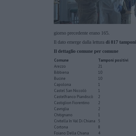
giorno precedente erano 165.
Il dato emerge dalla lettura
di 817
tamponi
Il dettaglio comune per comune
Comune
Tamponi positivi
Arezzo
21
Bibbiena
10
Bucine
10
Capolona
1
Castel San Niccolò
1
Castelfranco Piandiscò
2
Castiglion Fiorentino
2
Cavriglia
2
Chitignano
1
Civitella In Val Di Chiana
5
Cortona
8
Foiano Della Chiana
4