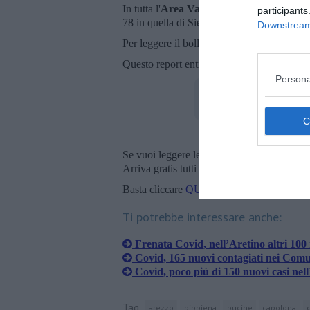
In tutta l'
Area Vasta ci sono 286 altri posi
participants
78 in quella di Siena, 92 nel Grossetano.
Downstream 
Per leggere il bollettino regionale
cliccate q
Questo report entra maggiormente nel dettag
Persona
Se vuoi leggere le notizie principali della T
Arriva gratis tutti i giorni alle 20:00 dirett
Basta cliccare
QUI
Ti potrebbe interessare anche:
Frenata Covid, nell’Aretino altri 100 
Covid, 165 nuovi contagiati nei Comu
Covid, poco più di 150 nuovi casi nel
Tag
arezzo
bibbiena
bucine
capolona