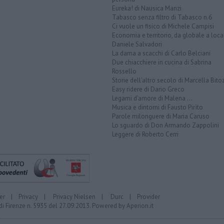
Eureka! di Nausica Manzi
Tabasco senza filtro di Tabasco n.6
Ci vuole un fisico di Michele Campisi
Economia e territorio, da globale a loca
Daniele Salvadori
La dama a scacchi di Carlo Belciani
Due chiacchiere in cucina di Sabrina
Rossello
Storie dell'altro secolo di Marcella Bito
Easy ridere di Dario Greco
Legami d'amore di Malena ...
Musica e dintorni di Fausto Pirìto
Parole milonguere di Maria Caruso
Lo sguardo di Don Armando Zappolini
Leggere di Roberto Cerri
er
|
Privacy
|
Privacy Nielsen
|
Durc
|
Provider
di Firenze n. 5935 del 27.09.2013. Powered by
Aperion.it