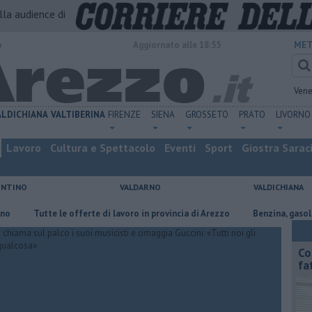
alla audience di
o
Aggiornato alle 18:55
MET
Vene
ALDICHIANA
VALTIBERINA
FIRENZE
SIENA
GROSSETO
PRATO
LIVORNO
Lavoro
Cultura e Spettacolo
Eventi
Sport
Giostra Sarac
ENTINO
VALDARNO
VALDICHIANA
Tutte le offerte di lavoro in provincia di Arezzo
​Benzina, gasolio, gpl, e
Co
fa