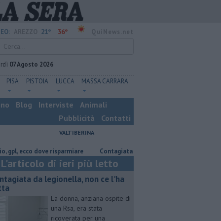
21°
36°
EO:
AREZZO
QuiNews.net
rdì
07 Agosto 2026
PISA
PISTOIA
LUCCA
MASSA CARRARA
ino
Blog
Interviste
Animali
Pubblicità
Contatti
VALTIBERINA
cco dove risparmiare
Contagiata da legionella, non ce l'ha fatta
Nas
L'articolo di ieri più letto
ntagiata da legionella, non ce l'ha
tta
La donna, anziana ospite di
una Rsa, era stata
ricoverata per una