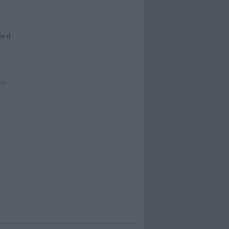
le di
zzi