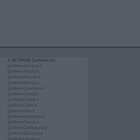
IL NETWORK QuiNews.net
QuiNewsAbetone.it
QuiNewsAmiata.it
QuiNewsAnimali.it
QuiNewsArezzo.it
QuiNewsCasentino.it
QuiNewsCecina.it
QuiNewsChianti.it
QuiNewsCuoio.it
QuiNewsElba.it
i
QuiNewsEmpolese.it
QuiNewsFirenze.it
QuiNewsGarfagnana.it
QuiNewsGrosseto.it
QuiNewsLivorno.it