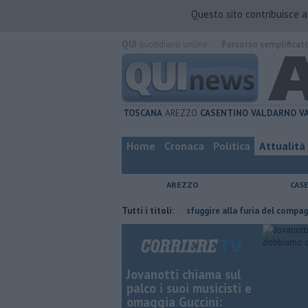
Questo sito contribuisce 
QUI
quotidiano online.
Percorso semplificat
TOSCANA
AREZZO
CASENTINO
VALDARNO
V
Home
Cronaca
Politica
Attualità
AREZZO
CAS
ha fatta
Nascosta in un bar per sfuggire alla furia del compagno
Tutti i titoli:
​
Jovanotti chiama sul
palco i suoi musicisti e
omaggia Guccini: