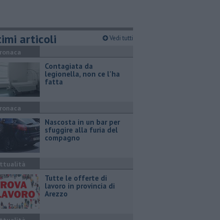
imi articoli
Vedi tutti
ronaca
Contagiata da
legionella, non ce l'ha
fatta
ronaca
Nascosta in un bar per
sfuggire alla furia del
compagno
ttualità
​Tutte le offerte di
lavoro in provincia di
Arezzo