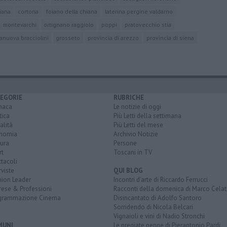
hiana
cortona
foiano della chiana
laterina pergine valdarno
montevarchi
ortignano raggiolo
poppi
pratovecchio stia
ranuova bracciolini
grosseto
provincia di arezzo
provincia di siena
EGORIE
RUBRICHE
naca
Le notizie di oggi
tica
Più Letti della settimana
alità
Più Letti del mese
nomia
Archivio Notizie
ura
Persone
rt
Toscani in TV
tacoli
rviste
QUI BLOG
nion Leader
Incontri d'arte di Riccardo Ferrucci
rese & Professioni
Racconti della domenica di Marco Celat
grammazione Cinema
Disincantato di Adolfo Santoro
Sorridendo di Nicola Belcari
Vignaioli e vini di Nadio Stronchi
MUNI
Le pregiate penne di Pierantonio Pardi