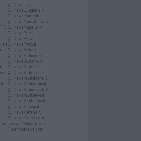
QuiNewsLucca.it
QuiNewsLunigiana.it
QuiNewsMaremma.it
QuiNewsMassaCarrara.it
ATTE
QuiNewsMugello.it
QuiNewsPisa.it
QuiNewsPistoia.it
nari
QuiNewsPrato.it
a
QuiNewsSiena.it
QuiNewsValbisenzio.it
QuiNewsValdarno.it
i
QuiNewsValdelsa.it
o e
QuiNewsValdera.it
QuiNewsValdichiana.it
lla
QuiNewsValdicornia.it
QuiNewsValdinievole.it
QuiNewsValdisieve.it
QuiNewsValtiberina.it
QuiNewsVersilia.it
QuiNewsVolterra.it
QuiNewsTango.com
Don
ToscanaMediaNews.it
Fiorentinanews.com