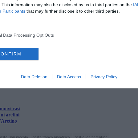
tivi (ieri 379)
e di questi 116 risiedono in provincia di Arezzo,
. This information may also be disclosed by us to third parties on the
IA
Participants
that may further disclose it to other third parties.
ui.
lio ed è aggiornato rispetto alle anticipazioni di stamani.
l Data Processing Opt Outs
CONFIRM
oscana iscriviti alla
Newsletter QUInews - ToscanaMedia.
amente nella tua casella di posta.
Data Deletion
Data Access
Privacy Policy
nuovi casi
ni aretini
l’Aretino
castel san niccolò
castelfranco piandiscò
castiglion fiorentino