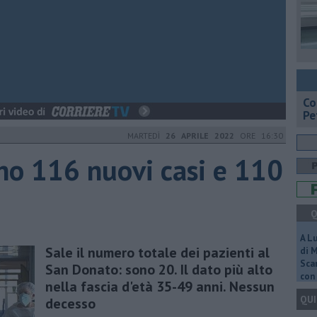
​C
Pe
MARTEDÌ
26 APRILE 2022
ORE 16:30
ino 116 nuovi casi e 110
Q
A L
Sale il numero totale dei pazienti al
di 
Scar
San Donato: sono 20. Il dato più alto
con 
nella fascia d'età 35-49 anni. Nessun
QUI
decesso