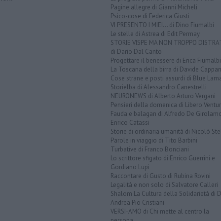
Pagine allegre di Gianni Micheli
Psico-cose di Federica Giusti
VI PRESENTO I MIEI... di Dino Fiumalbi
Le stelle di Astrea di Edit Permay
STORIE VISPE MA NON TROPPO DISTR
di Dario Dal Canto
Progettare il benessere di Erica Fiumalbi
La Toscana della birra di Davide Cappan
Cose strane e posti assurdi di Blue Lam
Storielba di Alessandro Canestrelli
NEURONEWS di Alberto Arturo Vergani
Pensieri della domenica di Libero Ventur
Fauda e balagan di Alfredo De Girolam
Enrico Catassi
Storie di ordinaria umanità di Nicolò Ste
Parole in viaggio di Tito Barbini
Turbative di Franco Bonciani
Lo scrittore sfigato di Enrico Guerrini e
Gordiano Lupi
Raccontare di Gusto di Rubina Rovini
Legalità e non solo di Salvatore Calleri
Shalom La Cultura della Solidarietà di 
Andrea Pio Cristiani
VERSI-AMO di Chi mette al centro la
persona