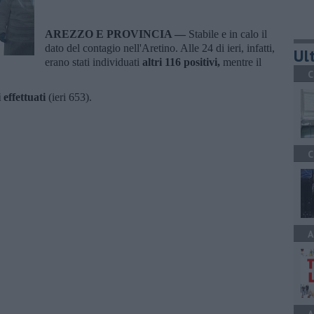
AREZZO E PROVINCIA —
Stabile e in calo il
dato del contagio nell'Aretino. Alle 24 di ieri, infatti,
Ult
erano stati individuati
altri 116 positivi,
mentre il
C
 effettuati
(ieri 653).
C
A