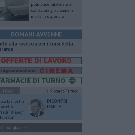
polmonite bilaterale in
condizioni gravissime. E'
morta in ospedale
DOMANI AVVENNE
onto alla rovescia per i corsi della
trarca
ui Blog
di Riccardo Ferrucci
INCONTRI
ucca la mostra
D'ARTE
Marcello
selli “Dialoghi
la città"
Condoglianze