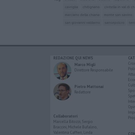
cavriglia
chitignano
civitella in val di c
marciano della chiana
monte san savino
san giovanni valdarno
sansepolcro
ter
REDAZIONE QUI NEWS
CAT
Cro
Marco Migli
Poli
Direttore Responsabile
Attu
Eco
Cult
Pietro Mattonai
Spo
Redattore
Spet
Inte
Opi
Imp
Collaboratori
Pro
Marcella Bitozzi, Sergio
Braccini, Michele Bufalino,
Valentina Caffieri, Linda
CO