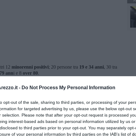
A
ltri 12
minorenni positivi
; 20 persone tra
19 e 34 anni
, 30 tra
79 ann
i e 8
over 80
.
situazione è la seguente:
al San Donato di Arezzo
ci sono
ezzo.it -
Do Not Process My Personal Information
ri) si trovano in "Terapia Intensiva". L'azienda Sanitaria informa
azione" il
60 per cento
dei ricoverati
non è vaccinato
. Nessun
to opt-out of the sale, sharing to third parties, or processing of your per
formation for targeted advertising by us, please use the below opt-out s
 in area Covid sono 14 (il 60 per cento non è vaccinato) mentre 1
r selection. Please note that after your opt-out request is processed y
cento non è vaccinato). Nessun decesso.
eing interest-based ads based on personal information utilized by us or
guariti 110 aretini. Attualmente sono 3.813 gli aretini ancora
disclosed to third parties prior to your opt-out. You may separately opt-
losure of your personal information by third parties on the IAB’s list of