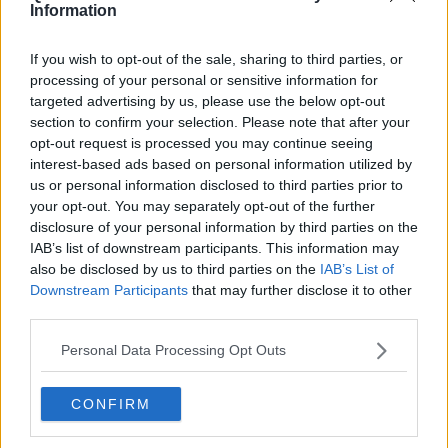
Information
Neonata ferita in uno scontro tra auto e trattore
If you wish to opt-out of the sale, sharing to third parties, or
Ceccarelli:“I toscani, cittadini solidali e coesi"
processing of your personal or sensitive information for
targeted advertising by us, please use the below opt-out
"Perché abbiamo votato no su Coingas"
section to confirm your selection. Please note that after your
opt-out request is processed you may continue seeing
Arresti nell'aretino per spaccio nelle scuole
interest-based ads based on personal information utilized by
us or personal information disclosed to third parties prior to
Prosegue @Incontrandoci
your opt-out. You may separately opt-out of the further
disclosure of your personal information by third parties on the
Maltempo, le ultime notizie dai Comuni
IAB’s list of downstream participants. This information may
also be disclosed by us to third parties on the
IAB’s List of
Aggrediti col machete, inferno a Santo Domingo
Downstream Participants
that may further disclose it to other
third parties.
Per la prima volta in Italia le opere di Chilingarova
e Smirnov
Personal Data Processing Opt Outs
L' Arezzo calcio prende forma
CONFIRM
Donna finisce nella diga del Montedoglio