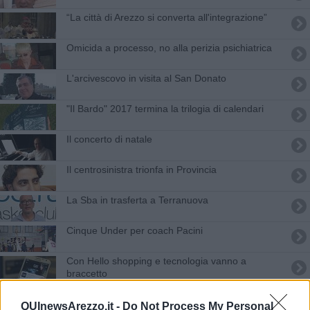
“La città di Arezzo si converta all'integrazione”
Omicida a processo, no alla perizia psichiatrica
L'arcivescovo in visita al San Donato
"Il Bardo" 2017 termina la trilogia di calendari
Il concerto di natale
Il centrosinistra trionfa in Provincia
La Sba in trasferta a Terranuova
Cinque Under per coach Pacini
Con Hello shopping e tecnologia vanno a
braccetto
Due vittorie per il Sunia
QUInewsArezzo.it -
Do Not Process My Personal