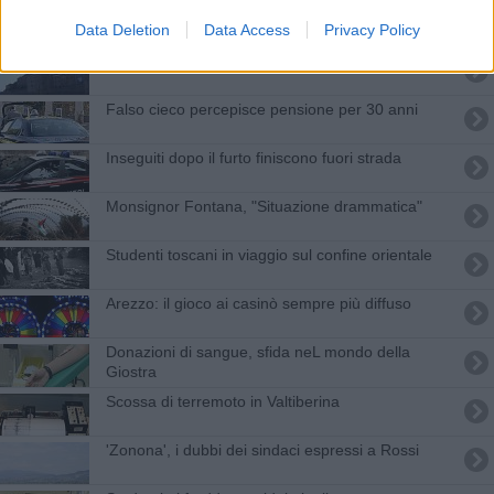
Scomparsa, Diocesi: "Fiducia nella magistratura"
Data Deletion
Data Access
Privacy Policy
Terremoto, domani scuole chiuse
Falso cieco percepisce pensione per 30 anni
Inseguiti dopo il furto finiscono fuori strada
Monsignor Fontana, "Situazione drammatica"
Studenti toscani in viaggio sul confine orientale
Arezzo: il gioco ai casinò sempre più diffuso
Donazioni di sangue, sfida neL mondo della
Giostra
Scossa di terremoto in Valtiberina
'Zonona', i dubbi dei sindaci espressi a Rossi