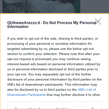
QUInewsArezzo.it -
Do Not Process My Personal
Information
Il dato dalle anticipazioni del presidente della Regione
Eugenio Giani. Tasso di positività a 39,48
If you wish to opt-out of the sale, sharing to third parties, or
processing of your personal or sensitive information for
targeted advertising by us, please use the below opt-out
section to confirm your selection. Please note that after your
opt-out request is processed you may continue seeing
AREZZO E PROVINCIA —
Sono 133 i nuovi casi Covid rilevati in
interest-based ads based on personal information utilized by
provincia di Arezzo nelle ultime 24 ore, il giorno precedente erano
us or personal information disclosed to third parties prior to
invece stati 263. Tasso di positività a 39,48.
your opt-out. You may separately opt-out of the further
disclosure of your personal information by third parties on the
Le anticipazioni sul contagio arrivano dal bollettino regionale
IAB’s list of downstream participants. This information may
quotidiano e dal presidente della Regione Eugenio Giani.
also be disclosed by us to third parties on the
IAB’s List of
Downstream Participants
that may further disclose it to other
third parties.
Nella Asl Toscana sud est il quadro è questo: nell'Aretino 218