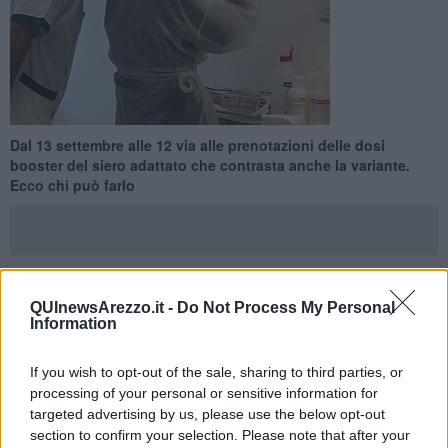
Dal 13 settembre alle 12 via alle prenotazioni delle dosi
booster del siero adattato che contrasta anche la variante.
Ecco chi può farlo
QUInewsArezzo.it -
Do Not Process My Personal
AREZZO E PROVINCIA —
Da domani, martedì 13 settembre (ore
Information
12), sarà possibile prenotare per effettuare la vaccinazione
booster
anti Covid-19 con il vaccino adattato anche alla variante
Omicron. Le agende dell’Asl Toscana sud est apriranno giovedì 15,
If you wish to opt-out of the sale, sharing to third parties, or
mentre farmacie che aderiscono, medici di medicina generale e
processing of your personal or sensitive information for
pediatri potranno vaccinare dal 20.
targeted advertising by us, please use the below opt-out
section to confirm your selection. Please note that after your
Possono ricevere il nuovo vaccino, che è raccomandato ma non