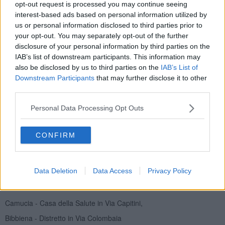
opt-out request is processed you may continue seeing
obbligatorio, gli over 12 che devono fare la terza dose e gli over 60,
interest-based ads based on personal information utilized by
i soggetti fragili, le donne in gravidanza e il personale sanitario
us or personal information disclosed to third parties prior to
come quarta dose.
your opt-out. You may separately opt-out of the further
Per il
ciclo primario, prima e seconda dose,
continuerà ad
disclosure of your personal information by third parties on the
essere utilizzato il vaccino precedente.
IAB’s list of downstream participants. This information may
also be disclosed by us to third parties on the
IAB’s List of
Downstream Participants
that may further disclose it to other
third parties.
Si ricorda che per prenotarsi basta andare sul portale regionale
www.prenotavaccino.sanita.toscana.it
dove le agende vengono
Personal Data Processing Opt Outs
implementate via via che i posti a disposizione vengono occupati.
Per assistenza nelle prenotazioni il numero verde è 800 432525,
attivo dal lunedì al venerdì dalle ore 8 alle ore 14.
CONFIRM
Sedi vaccinali sul territorio dell’Asl Toscana sud est
Sansepolcro - Distretto in Via Santi di Tito
Data Deletion
Data Access
Privacy Policy
Montevarchi - Dipartimento di Prevenzione c/o P.O. del Valdarno
"S.M. alla Gruccia"
Camucia - Casa della Salute in Via Capitini,
Bibbiena - Distretto in Via Colombaia