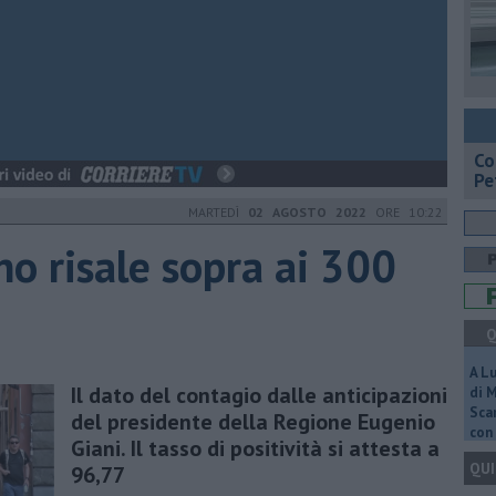
​C
Pe
MARTEDÌ
02 AGOSTO 2022
ORE 10:22
ino risale sopra ai 300
Q
A L
Il dato del contagio dalle anticipazioni
di 
Scar
del presidente della Regione Eugenio
con 
Giani. Il tasso di positività si attesta a
QUI
96,77