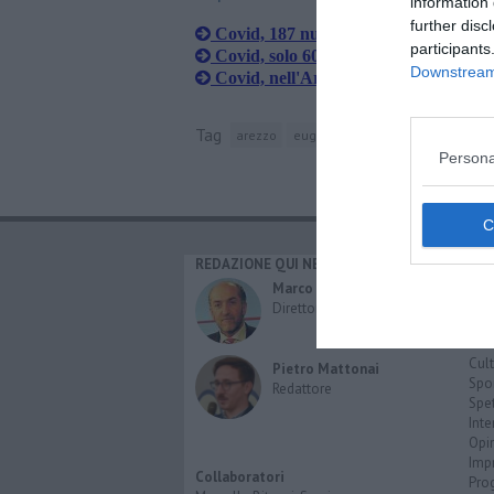
information 
further disc
Covid, 187 nuovi casi in provincia di
participants
Covid, solo 60 nuovi casi nell’Aretino
Downstream 
Covid, nell'Aretino 183 nuovi positivi
Tag
arezzo
eugenio giani
toscana
Persona
REDAZIONE QUI NEWS
CAT
Cro
Marco Migli
Poli
Direttore Responsabile
Attu
Eco
Cult
Pietro Mattonai
Spo
Redattore
Spet
Inte
Opi
Imp
Collaboratori
Pro