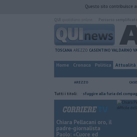
Questo sito contribuisce 
QUI
quotidiano online.
Percorso semplificat
TOSCANA
AREZZO
CASENTINO
VALDARNO
V
Home
Cronaca
Politica
Attualità
AREZZO
CAS
l'ha fatta
Nascosta in un bar per sfuggire alla furia del compagno
Tutti i titoli:
Chiara Pellacani oro, il
padre-giornalista
Paolo: «Cuore ed