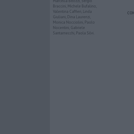
Marcella Bitozzi, Sergio
Braccini, Michele Bufalino,
Valentina Caffieri, Linda
CO
Giuliani, Dina Laurenzi,
Monica Nocciolini, Paolo
Nocentini, Gabriele
Santarnecchi, Paola Silvi.