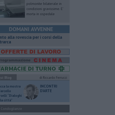
polmonite bilaterale in
condizioni gravissime. E'
morta in ospedale
DOMANI AVVENNE
onto alla rovescia per i corsi della
trarca
ui Blog
di Riccardo Ferrucci
INCONTRI
ucca la mostra
D'ARTE
Marcello
selli “Dialoghi
la città"
Condoglianze