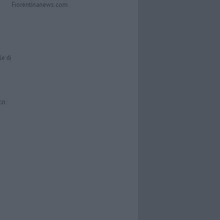
Fiorentinanews.com
le di
zzi