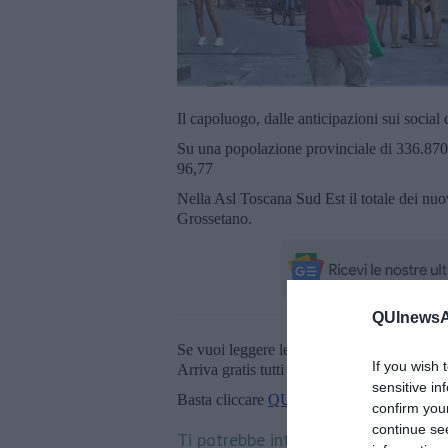
Il capoluogo, dalle anticipazioni sui social
Su una popolazione provinciale di 336.870 
96,77
Nella Asl Toscana Sud Est il totale dei nuo
Grossetano.
QUInewsAr
Se vuoi leggere le notizie principali della T
If you wish 
Arriva gratis tutti i giorni alle 20:00 dirett
sensitive in
Basta cliccare
QUI
confirm you
continue se
Ti potrebbe interessare anche: