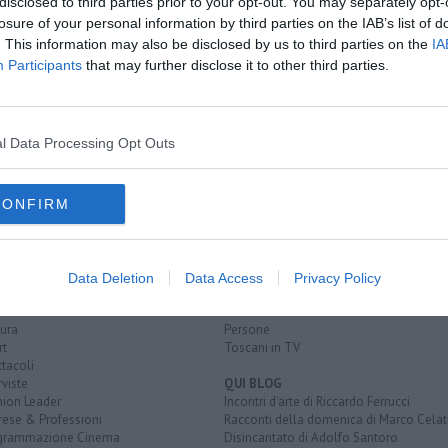
A
disclosed to third parties prior to your opt-out. You may separately opt-
losure of your personal information by third parties on the IAB’s list of
 Arezzo
. This information may also be disclosed by us to third parties on the
IA
Participants
that may further disclose it to other third parties.
l Data Processing Opt Outs
CONFIRM
EGORIE
RUBRICHE
naca
Le notizie di oggi
tica
Più Letti della settimana
Data Deletion
Data Access
Privacy Policy
alità
Più Letti del mese
nomia
Archivio Notizie
ura
Persone
rt
Toscani in TV
tacoli
rviste
QUI BLOG
nion Leader
Incontri d'arte di Riccardo Ferrucci
rese & Professioni
Racconti della domenica di Marco Celat
grammazione Cinema
Disincantato di Adolfo Santoro