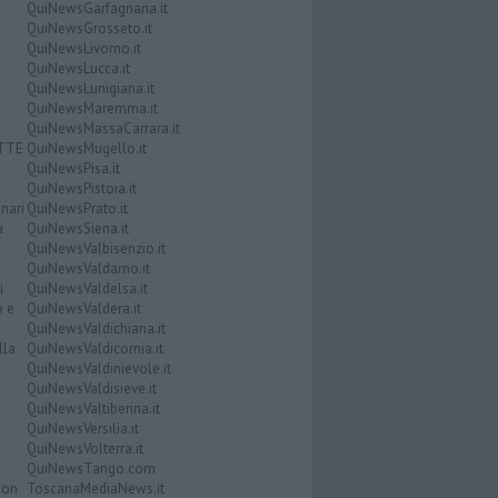
QuiNewsGarfagnana.it
QuiNewsGrosseto.it
QuiNewsLivorno.it
QuiNewsLucca.it
QuiNewsLunigiana.it
QuiNewsMaremma.it
QuiNewsMassaCarrara.it
ATTE
QuiNewsMugello.it
QuiNewsPisa.it
QuiNewsPistoia.it
nari
QuiNewsPrato.it
a
QuiNewsSiena.it
QuiNewsValbisenzio.it
QuiNewsValdarno.it
i
QuiNewsValdelsa.it
o e
QuiNewsValdera.it
QuiNewsValdichiana.it
lla
QuiNewsValdicornia.it
QuiNewsValdinievole.it
QuiNewsValdisieve.it
QuiNewsValtiberina.it
QuiNewsVersilia.it
QuiNewsVolterra.it
QuiNewsTango.com
Don
ToscanaMediaNews.it