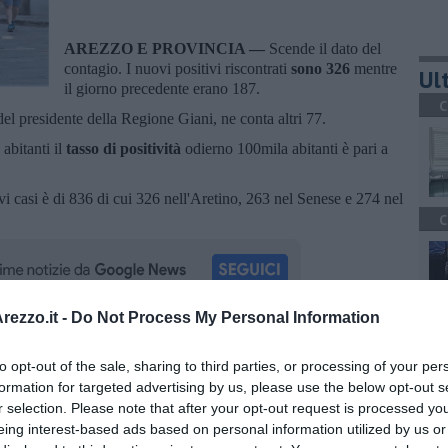
AREZZO E PROVINCIA —
Scende il dato del
contagio. I nuovi positivi riscontrati
sono 326
mentre
Ult
il giorno precedente erano 187.
C
 del presidente della Regione Giani, ne conta altri 77.
abitanti il
tasso di positività
odierno 100mila abitanti è pari a
vi casi è di 836 di cui 326 nell'Aretino, 263 nel Senese e 274 nel
C
ezzo.it -
Do Not Process My Personal Information
A
oscana iscriviti alla
Newsletter QUInews - ToscanaMedia.
to opt-out of the sale, sharing to third parties, or processing of your per
amente nella tua casella di posta.
formation for targeted advertising by us, please use the below opt-out s
r selection. Please note that after your opt-out request is processed y
eing interest-based ads based on personal information utilized by us or