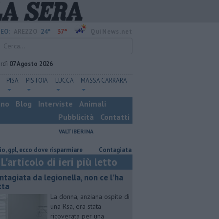
24°
37°
EO:
AREZZO
QuiNews.net
rdì
07 Agosto 2026
PISA
PISTOIA
LUCCA
MASSA CARRARA
ino
Blog
Interviste
Animali
Pubblicità
Contatti
VALTIBERINA
 ecco dove risparmiare
Contagiata da legionella, non ce l'ha fatta
N
L'articolo di ieri più letto
ntagiata da legionella, non ce l'ha
tta
La donna, anziana ospite di
una Rsa, era stata
ricoverata per una