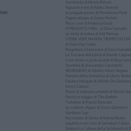
Sorridendo di Nicola Belcari
Vignaioli e vini di Nadio Stronchi
MUNI
Le pregiate penne di Pierantonio Pardi
Pagine allegre di Gianni Micheli
Psico-cose di Federica Giusti
VI PRESENTO I MIEI... di Dino Fiumalbi
Le stelle di Astrea di Edit Permay
STORIE VISPE MA NON TROPPO DISTR
di Dario Dal Canto
Progettare il benessere di Erica Fiumalbi
La Toscana della birra di Davide Cappan
Cose strane e posti assurdi di Blue Lam
Storielba di Alessandro Canestrelli
NEURONEWS di Alberto Arturo Vergani
Pensieri della domenica di Libero Ventur
Fauda e balagan di Alfredo De Girolam
Enrico Catassi
Storie di ordinaria umanità di Nicolò Ste
Parole in viaggio di Tito Barbini
Turbative di Franco Bonciani
Lo scrittore sfigato di Enrico Guerrini e
Gordiano Lupi
Raccontare di Gusto di Rubina Rovini
Legalità e non solo di Salvatore Calleri
Shalom La Cultura della Solidarietà di 