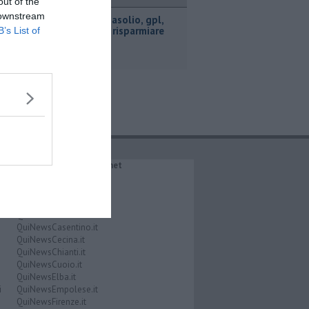
ttualità
out of the
 downstream
​Benzina, gasolio, gpl,
ecco dove risparmiare
B’s List of
IL NETWORK QuiNews.net
QuiNewsAbetone.it
QuiNewsAmiata.it
QuiNewsAnimali.it
QuiNewsArezzo.it
QuiNewsCasentino.it
QuiNewsCecina.it
QuiNewsChianti.it
QuiNewsCuoio.it
QuiNewsElba.it
i
QuiNewsEmpolese.it
QuiNewsFirenze.it