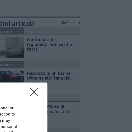
imi articoli
Vedi tutti
ronaca
Contagiata da
legionella, non ce l'ha
fatta
ronaca
Nascosta in un bar per
sfuggire alla furia del
compagno
ttualità
​Tutte le offerte di
sonal or
lavoro in provincia di
ection to
Arezzo
ou may
 personal