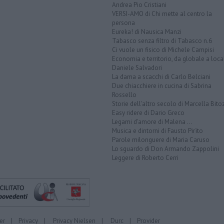
Andrea Pio Cristiani
VERSI-AMO di Chi mette al centro la
persona
Eureka! di Nausica Manzi
Tabasco senza filtro di Tabasco n.6
Ci vuole un fisico di Michele Campisi
Economia e territorio, da globale a loca
Daniele Salvadori
La dama a scacchi di Carlo Belciani
Due chiacchiere in cucina di Sabrina
Rossello
Storie dell'altro secolo di Marcella Bito
Easy ridere di Dario Greco
Legami d'amore di Malena ...
Musica e dintorni di Fausto Pirìto
Parole milonguere di Maria Caruso
Lo sguardo di Don Armando Zappolini
Leggere di Roberto Cerri
er
|
Privacy
|
Privacy Nielsen
|
Durc
|
Provider