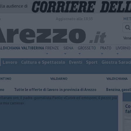
alla audience di
o
Aggiornato alle 18:55
MET
Vene
ALDICHIANA
VALTIBERINA
FIRENZE
SIENA
GROSSETO
PRATO
LIVORNO
Lavoro
Cultura e Spettacolo
Eventi
Sport
Giostra Sarac
ENTINO
VALDARNO
VALDICHIANA
​Tutte le offerte di lavoro in provincia di Arezzo
​Benzina, gasolio, gpl,
Co
fa