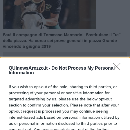
Sarà il compagno di Tommaso Marmorini. Sostituisce il "re"
della piazza. Ha corso sei prove generali in piazza Grande
vincendo a giugno 2019
QUInewsArezzo.it -
Do Not Process My Personal
Information
AREZZO —
L’erede del Re Enrico V Vedovini è Saverio Montini
If you wish to opt-out of the sale, sharing to third parties, or
giostratore nato e cresciuto nella cantera delle scuderie Franco
processing of your personal or sensitive information for
Ricci del Quartiere di Porta Sant’Andrea.
Passione infinita per i
targeted advertising by us, please use the below opt-out
cavalli e quartierista biancoverde
fin dalla nascita Montini
section to confirm your selection. Please note that after your
raccoglie, quindi, l’eredità di Vedovini dopo il ritiro annunciato ad
opt-out request is processed you may continue seeing
inizio anno.
interest-based ads based on personal information utilized by
Farà coppia con
Tommaso Marmorini
con l’obbiettivo di
us or personal information disclosed to third parties prior to
continuare a regalare gioia al popolo di piazza San Giusto.
your opt-out. You may separately opt-out of the further