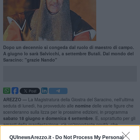
Dopo un decennio si congeda dal ruolo di maestro di campo.
A giugno lo sarà Salvicchi, a settembre Butali. Dal mondo del
Saracino: "grazie Nando"
AREZZO —
La Magistratura della Giostra del Saracino, nell'ultima
seduta di lunedì, ha provveduto alle
nomine
delle varie figure che
scenderanno sulla lizza per le prossime edizioni, in programma
sabato 18 giugno e domenica 4 settembre
. E, soprattutto per gli
amanti della manifestazione, c'è un'importante novità, che
noteranno subito.
Cede infatti lo scettro di comando
, dopo un
decennio, la massima autorità della Giostra,
il Maestro di Campo
QUInewsArezzo.it -
Do Not Process My Personal