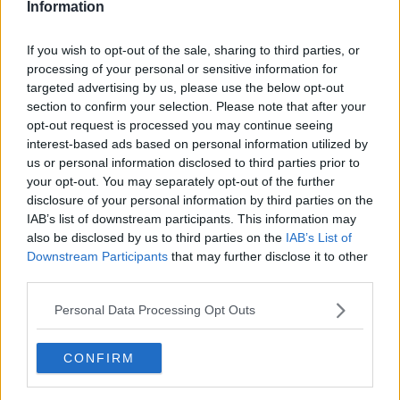
Information
Ferdinando Lisandrelli.
Quindi, a giugno il ruolo sarà rivestito da
Carlo Salvicchi
, mentre a settembre da
Fabio Butali.
If you wish to opt-out of the sale, sharing to third parties, or
Tornando a quanto avvenuto nei giorni scorsi il primo magistrato
processing of your personal or sensitive information for
Marco Cecchi
insieme ai magistrati Laura Paffetti, Marco
targeted advertising by us, please use the below opt-out
Salvadori, Andrea Seri, Andrea Sandroni, Mauro Messeri, Angiolo
Agnolucci, Luca Bizzarri, Roberto Tundo e Gino Ciofini, ha
section to confirm your selection. Please note that after your
deliberato le seguenti nomine.
opt-out request is processed you may continue seeing
interest-based ads based on personal information utilized by
us or personal information disclosed to third parties prior to
your opt-out. You may separately opt-out of the further
disclosure of your personal information by third parties on the
Giuria della Giostra
: per la Giostra di giugno Carlo Biagini
IAB’s list of downstream participants. This information may
(presidente), Micaela Valdambrini, Beatrice Benelli, Andrea Ermini,
also be disclosed by us to third parties on the
IAB’s List of
Michele Moretti; per la Giostra di settembre Giuliano Allegrini
Downstream Participants
that may further disclose it to other
(presidente), Laura Pagliai, Serena Secchi, Marco Magrini, Mauro
third parties.
Barberi. Sostituti: Marina Agnelli, Barbara Bacci, Roberto Bonini,
Roberto Severi.
Personal Data Processing Opt Outs
Esperto di giuria
: Alberto Melis.
Vice Maestro di campo (a cavallo)
: Gabriele Veneri.
CONFIRM
Aiutante (a piedi)
: per la Giostra di giugno Fabio Butali; per la
Giostra di settembre Carlo Salvicchi.