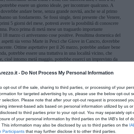
, potrebbe essere un giorno ideale, per incontrare qualcuno. A
e, dovrebbe andare bene, senza grande novitá, anche se al primo
hanno un fondamento. Se fossi single, tieni presente che Venere,
primi 5 giorni del mese, potresti avere la possbilitá di conoscere
donna. Poco prima di metá mese un traguardo importante
il 18 marzo ci arriveranno cose positive. Penultima domenica del
i aspetti sia verso Marte in Pesci che Giove in Cancro, dovrebbe
acente. Ottime aspettative per il 26 marzo, potrebbe andare bene
nda, potrebbe essere una trattativa in una localitá vicino, che
ade, cioé intorno metá maggio, potrebbe esserci un imprevisto da
e ok.
ezzo.it -
Do Not Process My Personal Information
’amore, sia se sei giá in relazione, o se fossi ancora single.
to opt-out of the sale, sharing to third parties, or processing of your per
spetto con il tuo segno dal 6 marzo, per tutto il mese. É il
formation for targeted advertising by us, please use the below opt-out s
 persona giusta nella tua vita. Ad eccezione, se per caso nel
r selection. Please note that after your opt-out request is processed y
one di Venere fosse nei primi gradi del Cancro, allora non sarebbe
eing interest-based ads based on personal information utilized by us or
 dei altri pianeti non é invidiabile, tanti pianeti in Pesci non é
disclosed to third parties prior to your opt-out. You may separately opt-
rio, il tuo pianeta governatore é in aspetto difficile, in Pesci,
se avessi qualche situazione ingarbugliata, nella seconda parte
losure of your personal information by third parties on the IAB’s list of
na del 3 marzo sará in aspetto difficile, dopo arriveranno giorni
. This information may also be disclosed by us to third parties on the
IA
ativo a metá mese. Il 19-20 marzo saranno giornate ottime, anche
Participants
that may further disclose it to other third parties.