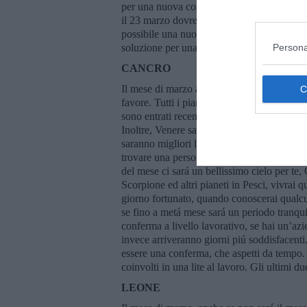
per una nuova conoscenza, se fossi single.
il 23 marzo dovresti avere qualche gratif
possibile una nuova conoscenza positiva. Ul
Persona
soluzione per una cosa inerente alla casa o 
CANCRO
Il mese di marzo avrai varie gratificazioni, 
favore. Tutti i pianeti avrai in buona conn
sono entrati recentemente in aspetto di sfid
Inoltre, Venere sará in buon aspetto solo fi
saranno migliori le prime giornate del mese
trovare una persona interessante da conosce
del mese ci sará un bellissimo cielo per te,
Scorpione ed altri pianeti in Pesci, vivrai q
giorno fortunato, quando conoscerai qualcu
se fino a metá mese sará un periodo tranqui
conferma a livello lavorativo, se hai un’az
invece arriveranno giorni piú soddisfacenti
essere una conferma, che aspetti da tempo. 
coinvolti in una lite al lavoro. Gli ultimi 
LEONE