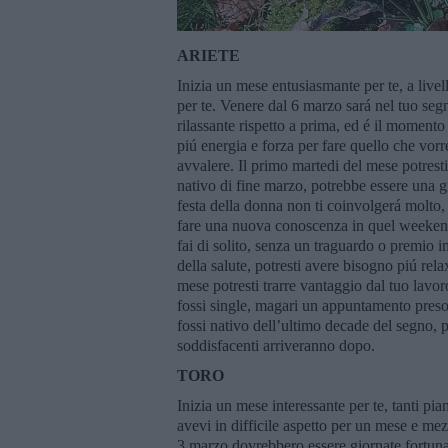
ARIETE
Inizia un mese entusiasmante per te, a livel
per te. Venere dal 6 marzo sará nel tuo segno
rilassante rispetto a prima, ed é il momento
piú energia e forza per fare quello che vorres
avvalere. Il primo martedi del mese potresti
nativo di fine marzo, potrebbe essere una g
festa della donna non ti coinvolgerá molto, 
fare una nuova conoscenza in quel weekend.
fai di solito, senza un traguardo o premio i
della salute, potresti avere bisogno piú rela
mese potresti trarre vantaggio dal tuo lavo
fossi single, magari un appuntamento preso
fossi nativo dell’ultimo decade del segno, 
soddisfacenti arriveranno dopo.
TORO
Inizia un mese interessante per te, tanti pi
avevi in difficile aspetto per un mese e mez
3 marzo dovrebbero essere giornate fortunat