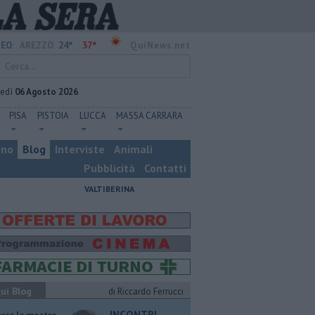
24°
37°
EO:
AREZZO
QuiNews.net
vedì
06 Agosto 2026
PISA
PISTOIA
LUCCA
MASSA CARRARA
ino
Blog
Interviste
Animali
Pubblicità
Contatti
VALTIBERINA
ui Blog
di Riccardo Ferrucci
INCONTRI