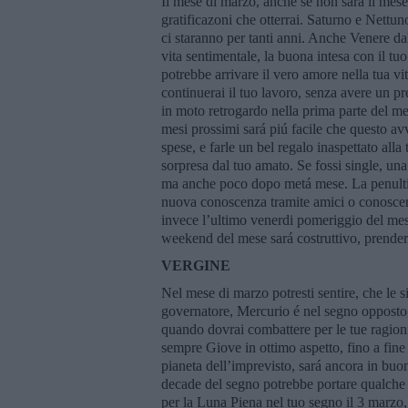
Il mese di marzo, anche se non sará il mese 
gratificazoni che otterrai. Saturno e Nettun
ci staranno per tanti anni. Anche Venere dal
vita sentimentale, la buona intesa con il tu
potrebbe arrivare il vero amore nella tua vi
continuerai il tuo lavoro, senza avere un pr
in moto retrogardo nella prima parte del me
mesi prossimi sará piú facile che questo av
spese, e farle un bel regalo inaspettato alla
sorpresa dal tuo amato. Se fossi single, un
ma anche poco dopo metá mese. La penulti
nuova conoscenza tramite amici o conoscent
invece l’ultimo venerdi pomeriggio del mese 
weekend del mese sará costruttivo, prender
VERGINE
Nel mese di marzo potresti sentire, che le si
governatore, Mercurio é nel segno opposto,
quando dovrai combattere per le tue ragion
sempre Giove in ottimo aspetto, fino a fine 
pianeta dell’imprevisto, sará ancora in buon
decade del segno potrebbe portare qualche s
per la Luna Piena nel tuo segno il 3 marzo,