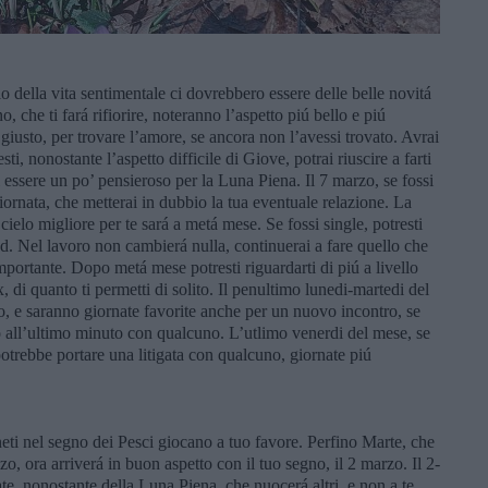
lo della vita sentimentale ci dovrebbero essere delle belle novitá
, che ti fará rifiorire, noteranno l’aspetto piú bello e piú
 giusto, per trovare l’amore, se ancora non l’avessi trovato. Avrai
ti, nonostante l’aspetto difficile di Giove, potrai riuscire a farti
 essere un po’ pensieroso per la Luna Piena. Il 7 marzo, se fossi
iornata, che metterai in dubbio la tua eventuale relazione. La
cielo migliore per te sará a metá mese. Se fossi single, potresti
 Nel lavoro non cambierá nulla, continuerai a fare quello che
mportante. Dopo metá mese potresti riguardarti di piú a livello
x, di quanto ti permetti di solito. Il penultimo lunedi-martedi del
ro, e saranno giornate favorite anche per un nuovo incontro, se
 all’ultimo minuto con qualcuno. L’utlimo venerdi del mese, se
potrebbe portare una litigata con qualcuno, giornate piú
aneti nel segno dei Pesci giocano a tuo favore. Perfino Marte, che
zo, ora arriverá in buon aspetto con il tuo segno, il 2 marzo. Il 2-
e, nonostante della Luna Piena, che nuocerá altri, e non a te,