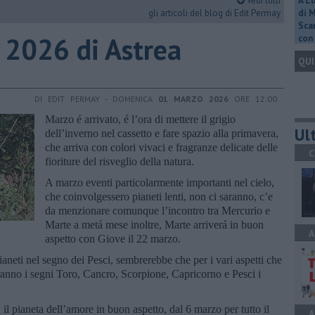
Vedi tutti
A L
gli articoli del blog di Edit Permay
di 
Scar
zo 2026 di Astrea
con 
QUI
DI EDIT PERMAY - DOMENICA
01 MARZO 2026
ORE 12:00
Marzo é arrivato, é l’ora di mettere il grigio
Ult
dell’inverno nel cassetto e fare spazio alla primavera,
che arriva con colori vivaci e fragranze delicate delle
C
fioriture del risveglio della natura.
A marzo eventi particolarmente importanti nel cielo,
che coinvolgessero pianeti lenti, non ci saranno, c’e
da menzionare comunque l’incontro tra Mercurio e
Marte a metá mese inoltre, Marte arriverá in buon
A
aspetto con Giove il 22 marzo.
neti nel segno dei Pesci, sembrerebbe che per i vari aspetti che
ranno i segni Toro, Cancro, Scorpione, Capricorno e Pesci i
, il pianeta dell’amore in buon aspetto, dal 6 marzo per tutto il
A