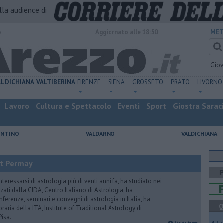
alla audience di
o
Aggiornato alle 18:50
MET
Gio
ALDICHIANA
VALTIBERINA
FIRENZE
SIENA
GROSSETO
PRATO
LIVORNO
Lavoro
Cultura e Spettacolo
Eventi
Sport
Giostra Sarac
ENTINO
VALDARNO
VALDICHIANA
it Permay
nteressarsi di astrologia più di venti anni fa, ha studiato nei
zati dalla CIDA, Centro Italiano di Astrologia, ha
erenze, seminari e convegni di astrologia in Italia, ha
Q
oraria della ITA, Institute of Traditional Astrology di
Pisa.