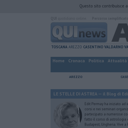
Questo sito contribuisce 
QUI
quotidiano online.
Percorso semplificat
TOSCANA
AREZZO
CASENTINO
VALDARNO
V
Home
Cronaca
Politica
Attualità
AREZZO
CAS
LE STELLE DI ASTREA — il Blog di Ed
Edit Permay ha iniziato ad i
corsi e nei seminari organiz
partecipato a numerose conf
fatto il corso di astrologia 
Budapest, Ungheria. Vive a 