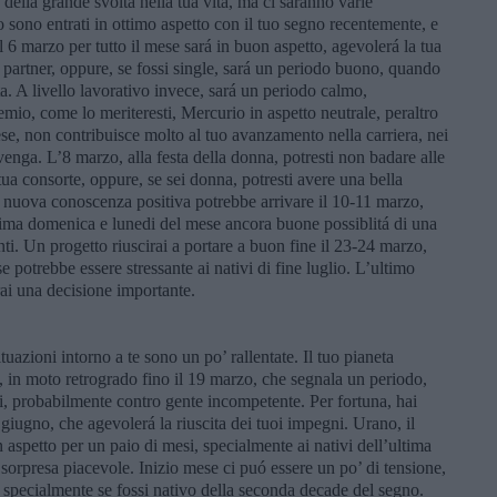
della grande svolta nella tua vita, ma ci saranno varie
o sono entrati in ottimo aspetto con il tuo segno recentemente, e
 6 marzo per tutto il mese sará in buon aspetto, agevolerá la tua
o partner, oppure, se fossi single, sará un periodo buono, quando
ta. A livello lavorativo invece, sará un periodo calmo,
emio, come lo meriteresti, Mercurio in aspetto neutrale, peraltro
se, non contribuisce molto al tuo avanzamento nella carriera, nei
venga. L’8 marzo, alla festa della donna, potresti non badare alle
 tua consorte, oppure, se sei donna, potresti avere una bella
a nuova conoscenza positiva potrebbe arrivare il 10-11 marzo,
ma domenica e lunedi del mese ancora buone possiblitá di una
i. Un progetto riuscirai a portare a buon fine il 23-24 marzo,
potrebbe essere stressante ai nativi di fine luglio. L’ultimo
ai una decisione importante.
tuazioni intorno a te sono un po’ rallentate. Il tuo pianeta
 in moto retrogrado fino il 19 marzo, che segnala un periodo,
i, probabilmente contro gente incompetente. Per fortuna, hai
giugno, che agevolerá la riuscita dei tuoi impegni. Urano, il
 aspetto per un paio di mesi, specialmente ai nativi dell’ultima
orpresa piacevole. Inizio mese ci puó essere un po’ di tensione,
 specialmente se fossi nativo della seconda decade del segno.