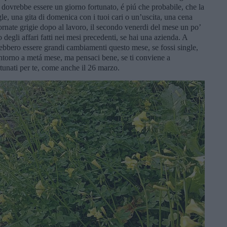
a dovrebbe essere un giorno fortunato, é piú che probabile, che la
gle, una gita di domenica con i tuoi cari o un’uscita, una cena
nate grigie dopo al lavoro, il secondo venerdi del mese un po’
degli affari fatti nei mesi precedenti, se hai una azienda. A
vrebbero essere grandi cambiamenti questo mese, se fossi single,
intorno a metá mese, ma pensaci bene, se ti conviene a
rtunati per te, come anche il 26 marzo.