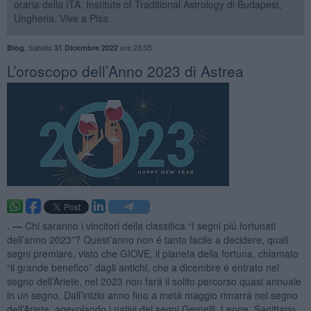
oraria della ITA, Institute of Traditional Astrology di Budapest,
Ungheria. Vive a Pisa.
,
Sabato
ore 23:55
Blog
31 Dicembre 2022
​L’oroscopo dell’Anno 2023 di Astrea
. —
Chi saranno i vincitori della classifica “I segni piú fortunati
dell’anno 2023”? Quest’anno non é tanto facile a decidere, quali
segni premiare, visto che GIOVE, il pianeta della fortuna, chiamato
“il grande benefico” dagli antichi, che a dicembre é entrato nel
segno dell’Ariete, nel 2023 non fará il solito percorso quasi annuale
in un segno. Dall’inizio anno fino a metá maggio rimarrá nel segno
dell’Ariete, agevolando i nativi dei segni Gemelli, Leone, Sagittario,