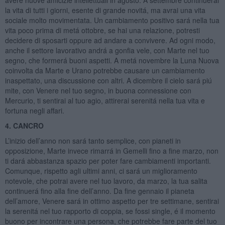
avere nuove amicizie intellettuali in agosto. A settembre continuerai
la vita di tutti i giorni, esente di grande novitá, ma avrai una vita
sociale molto movimentata. Un cambiamento positivo sará nella tua
vita poco prima di metá ottobre, se hai una relazione, potresti
decidere di sposarti oppure ad andare a convivere. Ad ogni modo,
anche il settore lavorativo andrá a gonfia vele, con Marte nel tuo
segno, che formerá buoni aspetti. A metá novembre la Luna Nuova
coinvolta da Marte e Urano potrebbe causare un cambiamento
inaspettato, una discussione con altri. A dicembre il cielo sará piú
mite, con Venere nel tuo segno, in buona connessione con
Mercurio, ti sentirai al tuo agio, attirerai serenitá nella tua vita e
fortuna negli affari.
4. CANCRO
L’inizio dell’anno non sará tanto semplice, con pianeti in
opposizione, Marte invece rimarrá in Gemelli fino a fine marzo, non
ti dará abbastanza spazio per poter fare cambiamenti importanti.
Comunque, rispetto agli ultimi anni, ci sará un miglioramento
notevole, che potrai avere nel tuo lavoro, da marzo, la tua salita
continuerá fino alla fine dell’anno. Da fine gennaio il pianeta
dell’amore, Venere sará in ottimo aspetto per tre settimane, sentirai
la serenitá nel tuo rapporto di coppia, se fossi single, é il momento
buono per incontrare una persona, che potrebbe fare parte del tuo