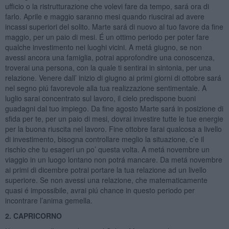
ufficio o la ristrutturazione che volevi fare da tempo, sará ora di
farlo. Aprile e maggio saranno mesi quando riuscirai ad avere
incassi superiori del solito. Marte sará di nuovo al tuo favore da fine
maggio, per un paio di mesi. É un ottimo periodo per poter fare
qualche investimento nei luoghi vicini. A metá giugno, se non
avessi ancora una famiglia, potrai approfondire una conoscenza,
troverai una persona, con la quale ti sentirai in sintonia, per una
relazione. Venere dall’ inizio di giugno ai primi giorni di ottobre sará
nel segno piú favorevole alla tua realizzazione sentimentale. A
luglio sarai concentrato sul lavoro, il cielo predispone buoni
guadagni dal tuo impiego. Da fine agosto Marte sará in posizione di
sfida per te, per un paio di mesi, dovrai investire tutte le tue energie
per la buona riuscita nel lavoro. Fine ottobre farai qualcosa a livello
di investimento, bisogna controllare meglio la situazione, c’e il
rischio che tu esageri un po’ questa volta. A metá novembre un
viaggio in un luogo lontano non potrá mancare. Da metá novembre
ai primi di dicembre potrai portare la tua relazione ad un livello
superiore. Se non avessi una relazione, che matematicamente
quasi é impossibile, avrai piú chance in questo periodo per
incontrare l’anima gemella.
2. CAPRICORNO