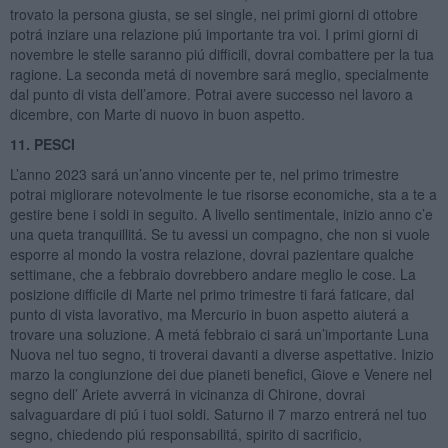
trovato la persona giusta, se sei single, nei primi giorni di ottobre
potrá inziare una relazione piú importante tra voi. I primi giorni di
novembre le stelle saranno piú difficili, dovrai combattere per la tua
ragione. La seconda metá di novembre sará meglio, specialmente
dal punto di vista dell’amore. Potrai avere successo nel lavoro a
dicembre, con Marte di nuovo in buon aspetto.
11. PESCI
L’anno 2023 sará un’anno vincente per te, nel primo trimestre
potrai migliorare notevolmente le tue risorse economiche, sta a te a
gestire bene i soldi in seguito. A livello sentimentale, inizio anno c’e
una queta tranquillitá. Se tu avessi un compagno, che non si vuole
esporre al mondo la vostra relazione, dovrai pazientare qualche
settimane, che a febbraio dovrebbero andare meglio le cose. La
posizione difficile di Marte nel primo trimestre ti fará faticare, dal
punto di vista lavorativo, ma Mercurio in buon aspetto aiuterá a
trovare una soluzione. A metá febbraio ci sará un’importante Luna
Nuova nel tuo segno, ti troverai davanti a diverse aspettative. Inizio
marzo la congiunzione dei due pianeti benefici, Giove e Venere nel
segno dell’ Ariete avverrá in vicinanza di Chirone, dovrai
salvaguardare di piú i tuoi soldi. Saturno il 7 marzo entrerá nel tuo
segno, chiedendo piú responsabilitá, spirito di sacrificio,