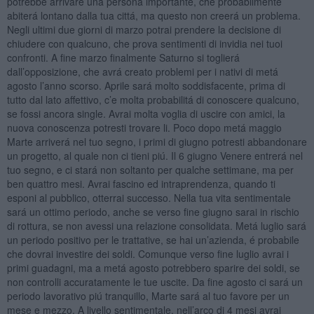
potrebbe arrivare una persona importante, che probabilmente
abiterá lontano dalla tua cittá, ma questo non creerá un problema.
Negli ultimi due giorni di marzo potrai prendere la decisione di
chiudere con qualcuno, che prova sentimenti di invidia nei tuoi
confronti. A fine marzo finalmente Saturno si toglierá
dall’opposizione, che avrá creato problemi per i nativi di metá
agosto l’anno scorso. Aprile sará molto soddisfacente, prima di
tutto dal lato affettivo, c’e molta probabilitá di conoscere qualcuno,
se fossi ancora single. Avrai molta voglia di uscire con amici, la
nuova conoscenza potresti trovare li. Poco dopo metá maggio
Marte arriverá nel tuo segno, i primi di giugno potresti abbandonare
un progetto, al quale non ci tieni piú. Il 6 giugno Venere entrerá nel
tuo segno, e ci stará non soltanto per qualche settimane, ma per
ben quattro mesi. Avrai fascino ed intraprendenza, quando ti
esponi al pubblico, otterrai successo. Nella tua vita sentimentale
sará un ottimo periodo, anche se verso fine giugno sarai in rischio
di rottura, se non avessi una relazione consolidata. Metá luglio sará
un periodo positivo per le trattative, se hai un’azienda, é probabile
che dovrai investire dei soldi. Comunque verso fine luglio avrai i
primi guadagni, ma a metá agosto potrebbero sparire dei soldi, se
non controlli accuratamente le tue uscite. Da fine agosto ci sará un
periodo lavorativo piú tranquillo, Marte sará al tuo favore per un
mese e mezzo. A livello sentimentale, nell’arco di 4 mesi avrai