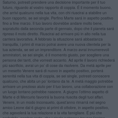
Saturno, potresti prendere una decisione importante per il tuo
futuro, riguardo al vostro rapporto di coppia. É il momento buono,
che arrivi qualcuno nella tua vita, con chi riuscirai a stabilire un
buon rapporto, se sei single. Perfino Marte sará in aspetto positivo
fino a fine marzo. Il tuo lavoro dovrebbe andare molto bene,
sopratutto dalla seconda parte di gennaio, dopo che il pianeta sará
ripreso il moto diretto. Riuscirai ad arrivare piú in alto nella tua
carriera lavorativa. A febbraio la situazione sará abbastanza
tranquilla, i primi di marzo potrai avere una nuova clientela per la
tua azienda, se sei un imprenditore. A marzo avrai innumerevoli
ammiratori, se sei single, é il momento giusto, per scegliere una
persona dei tanti, che vorresti accanto. Ad aprile il lavoro richiederá
piú sacrificio, avrai un po’ di cose da risolvere. Da metá aprile per
un mesetto Venere sará di nuovo in aspetto positivo, porterá
serenitá nella tua vita di coppia, se sei single, potresti conoscere
qualcuno, che abita un po’ lontano da te. A metá maggio potrebbe
arrivare un prezioso aiuto per il tuo lavoro, una collaborazione con
un luogo lontano potrebbe nascere. A giugno l’ottimo aspetto di
Marte e di Mercurio favorirá la buona riuscita degli tuoi affari.
Venere, in un modo inconsueto, quest’anno rimarrá nel segno
amico Leone dal 6 giugno ai primi di ottobre, in aspetto positivo,
che agevolerá la tua relazione e la vita famigliare. É piú che