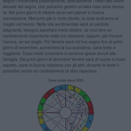
segno t’influenzerá positivamente, specialmente i nativi dell’ultimo
decade del segno, che potranno gestire un’idea nata tanto tempo
fa. Nei primi giorni di ottobre avrai vari pianeti in buona
connessione, Mercurio giá in moto diretto, le cose andranno al
meglio nel lavoro. Nella vita sentimentale sará un periodo
stagnante, bisogna aspettare metá ottobre, se vuoi fare un
cambiamento importante nella tua relazione, oppure, per trovare
l’amore, se sei single. Poi Venere sará nel tuo segno fino ai primi
giorni di novembre, aumenterá la tua autostima, sarai bello e
raggiante. Dopo metá novembre ci saranno spese dovuti alla
famiglia. Dai primi giorni di dicembre Venere sará di nuovo in buon
aspetto, sarai in buona relazione con gli altri, durante le feste ti
potrebbe venire un cambiamento di idea repentina.