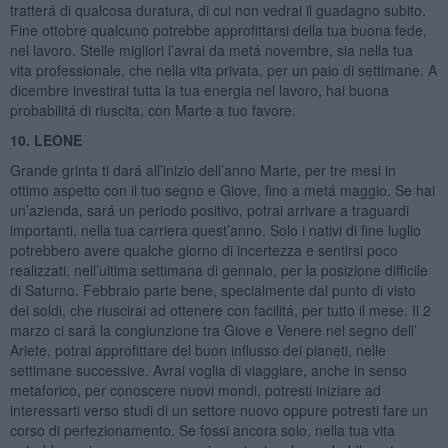
tratterá di qualcosa duratura, di cui non vedrai il guadagno subito.
Fine ottobre qualcuno potrebbe approfittarsi della tua buona fede,
nel lavoro. Stelle migliori l’avrai da metá novembre, sia nella tua
vita professionale, che nella vita privata, per un paio di settimane. A
dicembre investirai tutta la tua energia nel lavoro, hai buona
probabilitá di riuscita, con Marte a tuo favore.
10. LEONE
Grande grinta ti dará all’inizio dell’anno Marte, per tre mesi in
ottimo aspetto con il tuo segno e Giove, fino a metá maggio. Se hai
un’azienda, sará un periodo positivo, potrai arrivare a traguardi
importanti, nella tua carriera quest’anno. Solo i nativi di fine luglio
potrebbero avere qualche giorno di incertezza e sentirsi poco
realizzati, nell’ultima settimana di gennaio, per la posizione difficile
di Saturno. Febbraio parte bene, specialmente dal punto di visto
dei soldi, che riuscirai ad ottenere con facilitá, per tutto il mese. Il 2
marzo ci sará la congiunzione tra Giove e Venere nel segno dell’
Ariete, potrai approfittare del buon influsso dei pianeti, nelle
settimane successive. Avrai voglia di viaggiare, anche in senso
metaforico, per conoscere nuovi mondi, potresti iniziare ad
interessarti verso studi di un settore nuovo oppure potresti fare un
corso di perfezionamento. Se fossi ancora solo, nella tua vita