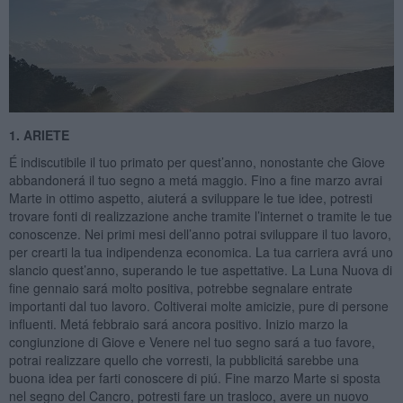
1. ARIETE
É indiscutibile il tuo primato per quest’anno, nonostante che Giove
abbandonerá il tuo segno a metá maggio. Fino a fine marzo avrai
Marte in ottimo aspetto, aiuterá a sviluppare le tue idee, potresti
trovare fonti di realizzazione anche tramite l’internet o tramite le tue
conoscenze. Nei primi mesi dell’anno potrai sviluppare il tuo lavoro,
per crearti la tua indipendenza economica. La tua carriera avrá uno
slancio quest’anno, superando le tue aspettative. La Luna Nuova di
fine gennaio sará molto positiva, potrebbe segnalare entrate
importanti dal tuo lavoro. Coltiverai molte amicizie, pure di persone
influenti. Metá febbraio sará ancora positivo. Inizio marzo la
congiunzione di Giove e Venere nel tuo segno sará a tuo favore,
potrai realizzare quello che vorresti, la pubblicitá sarebbe una
buona idea per farti conoscere di piú. Fine marzo Marte si sposta
nel segno del Cancro, potresti fare un trasloco, avere un nuovo