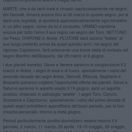
MARTE, che é da tanti mesi é rimasto capricciosamente nel segno
dei Gemelli, rimarrá ancora fino al 26 marzo in questo segno, poi si
dará una regolata, si sposterá approssimativamente ogni bimestre
in un altro segno, come da lui é consueto. URANO manterrá
ancora per tutto l’anno il suo regno nel segno del Toro, NETTUNO
nei Pesci, CHIRONE in Ariete. PLUTONE sará ancora “fedele” al
suo luogo preferito ormai da quasi quindici anni, nel segno del
rigoroso Capricorno, fará solamente una breve visita di cortesia nel
segno libertino dell’Acquario, dal 25 marzo al 9 giugno.
I due pianeti benefici, Giove e Venere saranno in congiunzione il 2
marzo in Ariete, i segni di area e di fuoco, specialmente i nativi del
secondo decade dei segni Ariete, Gemelli, Bilancia, Sagittario e
Acquario potranno cogliere l’opportunitá offerta dai pianeti. Giove e
Saturno saranno in aspetto esatto il 19 giugno, sará un aspetto
positivo, chiamato in astrologia “sestile”. I segni Toro, Cancro,
Scorpione e Capricorno, specialmente i nativi del primo decade di
questi segni potrebbero approfittarsi del buon periodo, per la loro
crescita personale, intorno a metá giugno.
Periodi particolarmente positivi dovrebbero essere intorno il 9
gennaio, 2 marzo, 11 marzo, 29 aprile, 13-15 maggio, 26 maggio,