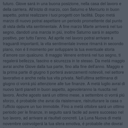
futuro. Giove sará in una buona posizione, nella casa del lavoro e
della carriera. All’inizio di marzo, con Saturno e Mercurio in buon
aspetto, potrai realizzare i tuoi progetti con facilitá. Dopo metá
marzo di nuovo potrai aspettare un periodo promettente dal punto
di vista della vita sentimentale. A fine marzo Marte arriverá nel tuo
segno, dandoti una marcia in piú, inoltre Saturno sará in aspetto
positivo, per tutto l’anno. Ad aprile nel lavoro potrai arrivare a
traguardi importanti, la vita sentimentale invece rimarrá in secondo
piano, non é il momento per sviluppare la tua eventuale storia
d’amore con qualcuno. 8 maggio Venere entrerá nel tuo segno, ti
regalerá bellezza, fascino e sicurezza in te stesso. Da metá maggio
avrai anche Giove dalla tua parte, fino alla fine dell’anno. Maggio e
la prima parte di giugno ti porterá avanzamenti notevoli, nel settore
lavorativo e anche nella tua vita privata. Nell’ultima settimana di
giugno ci vorrá piú attenzione alle tue finanze. A metá luglio avrai di
nuovo tanti pianeti in buon aspetto, agevoleranno la riuscita nel
lavoro. Anche agosto sará un ottimo mese, a settembre ci vorrá piú
sforzo, é probabile che avrai da risistemare, ristrutturare la casa o
l’ufficio oppure un tuo immobile. Fino a metá ottobre sará un ottimo
periodo per le finanze, in seguito sará facile ad avere successo nel
tuo lavoro, ad arrivare ai risultati concreti. La Luna Nuova di metá
novembre coinvolgerá la tua sfera emotiva, é probabile che dovrai