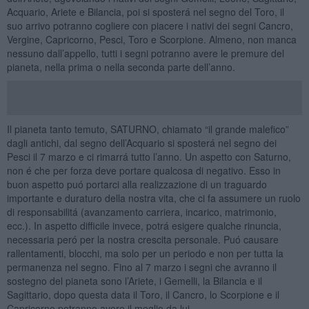
Acquario, Ariete e Bilancia, poi si sposterá nel segno del Toro, il
suo arrivo potranno cogliere con piacere i nativi dei segni Cancro,
Vergine, Capricorno, Pesci, Toro e Scorpione. Almeno, non manca
nessuno dall’appello, tutti i segni potranno avere le premure del
pianeta, nella prima o nella seconda parte dell’anno.
Il pianeta tanto temuto, SATURNO, chiamato “il grande malefico”
dagli antichi, dal segno dell’Acquario si sposterá nel segno dei
Pesci il 7 marzo e ci rimarrá tutto l’anno. Un aspetto con Saturno,
non é che per forza deve portare qualcosa di negativo. Esso in
buon aspetto puó portarci alla realizzazione di un traguardo
importante e duraturo della nostra vita, che ci fa assumere un ruolo
di responsabilitá (avanzamento carriera, incarico, matrimonio,
ecc.). In aspetto difficile invece, potrá esigere qualche rinuncia,
necessaria peró per la nostra crescita personale. Puó causare
rallentamenti, blocchi, ma solo per un periodo e non per tutta la
permanenza nel segno. Fino al 7 marzo i segni che avranno il
sostegno del pianeta sono l’Ariete, i Gemelli, la Bilancia e il
Sagittario, dopo questa data il Toro, il Cancro, lo Scorpione e il
Capricorno potranno avere il meglio da lui.