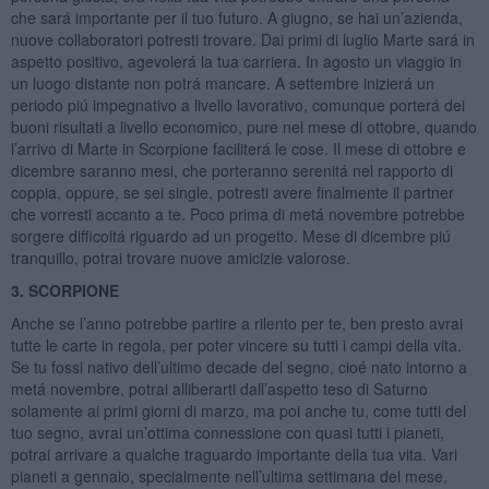
che sará importante per il tuo futuro. A giugno, se hai un’azienda,
nuove collaboratori potresti trovare. Dai primi di luglio Marte sará in
aspetto positivo, agevolerá la tua carriera. In agosto un viaggio in
un luogo distante non potrá mancare. A settembre inizierá un
periodo piú impegnativo a livello lavorativo, comunque porterá dei
buoni risultati a livello economico, pure nel mese di ottobre, quando
l’arrivo di Marte in Scorpione faciliterá le cose. Il mese di ottobre e
dicembre saranno mesi, che porteranno serenitá nel rapporto di
coppia, oppure, se sei single, potresti avere finalmente il partner
che vorresti accanto a te. Poco prima di metá novembre potrebbe
sorgere difficoltá riguardo ad un progetto. Mese di dicembre piú
tranquillo, potrai trovare nuove amicizie valorose.
3.
SCORPIONE
Anche se l’anno potrebbe partire a rilento per te, ben presto avrai
tutte le carte in regola, per poter vincere su tutti i campi della vita.
Se tu fossi nativo dell’ultimo decade del segno, cioé nato intorno a
metá novembre, potrai alliberarti dall’aspetto teso di Saturno
solamente ai primi giorni di marzo, ma poi anche tu, come tutti del
tuo segno, avrai un’ottima connessione con quasi tutti i pianeti,
potrai arrivare a qualche traguardo importante della tua vita. Vari
pianeti a gennaio, specialmente nell’ultima settimana del mese,