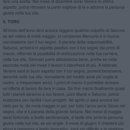
fare una scelta. Nel mese di dicembre avrai Venere in ottimo
aspetto, potrai ritrovare la parte migliore di te e attrarre la persona
giusta nella tua vita.
5. TORO
All’inizio dell’anno devi ancora reggere qualche colpetto di Saturno,
se sei nativo di metá maggio, in compenso Mercurio é in buona
connessione con il tuo segno. Il pianeta della responsabilitá,
Saturno, arriverá in aspetto positivo con il tuo segno dai primi di
marzo, offrendo la possibilitá di realizzazione nella tua carriera,
nella tua vita. Gennaio parte abbastanza bene, anche se nella
seconda metá del mese il lavoro ti stancherá di piú. A febbraio
Venere sará in buon aspetto con il tuo segno, porterá benessere,
serenitá nella tua vita, nonostante del freddo avrai piú voglia di
uscire, a frequentare amici. I primi di marzo ti potrebbe arrivare
un’offerta di lavoro da fare in casa. Da fine marzo finalmente quasi
tutti i pianeti saranno a tuo favore, pure Marte e Saturno, potrai
realizzare con facilitá i tuoi progetti. Ad aprile ci sará ancora bel
cielo per te, da metá maggio in poi, per tutto l’anno avrai Giove nel
segno, che é il pianeta della grande fortuna. Nel mese di maggio
sarai fortunato a livello sentimentale, é facile che arrivi la persona
giusta nella tua vita, se sei single. Il mese di giugno ti chiederá piú
sforzi e presenza a livello lavorativo, sará piú difficile a la gestione