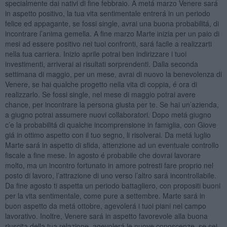
specialmente dai nativi di fine febbraio. A metá marzo Venere sará
in aspetto positivo, la tua vita sentimentale entrerá in un periodo
felice ed appagante, se fossi single, avrai una buona probabilitá, di
incontrare l’anima gemella. A fine marzo Marte inizia per un paio di
mesi ad essere positivo nei tuoi confronti, sará facile a realizzarti
nella tua carriera. Inizio aprile potrai ben indirizzare i tuoi
investimenti, arriverai ai risultati sorprendenti. Dalla seconda
settimana di maggio, per un mese, avrai di nuovo la benevolenza di
Venere, se hai qualche progetto nella vita di coppia, é ora di
realizzarlo. Se fossi single, nel mese di maggio potrai avere
chance, per incontrare la persona giusta per te. Se hai un’azienda,
a giugno potrai assumere nuovi collaboratori. Dopo metá giugno
c’e la probabilitá di qualche incomprensione in famiglia, con Giove
giá in ottimo aspetto con il tuo segno, li risolverai. Da metá luglio
Marte sará in aspetto di sfida, attenzione ad un eventuale controllo
fiscale a fine mese. In agosto é probabile che dovrai lavorare
molto, ma un incontro fortunato in amore potresti fare proprio nel
posto di lavoro, l’attrazione di uno verso l’altro sará incontrollabile.
Da fine agosto ti aspetta un periodo battagliero, con propositi buoni
per la vita sentimentale, come pure a settembre. Marte sará in
buon aspetto da metá ottobre, agevolerá i tuoi piani nel campo
lavorativo. Inoltre, Venere sará in aspetto favorevole alla buona
riuscita della tua relazione, agevolerá le nuove conoscenze, se sei