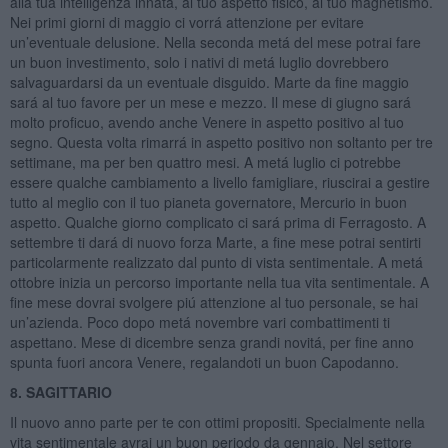
alla tua intelligenza innata, al tuo aspetto fisico, al tuo magnetismo.
Nei primi giorni di maggio ci vorrá attenzione per evitare
un’eventuale delusione. Nella seconda metá del mese potrai fare
un buon investimento, solo i nativi di metá luglio dovrebbero
salvaguardarsi da un eventuale disguido. Marte da fine maggio
sará al tuo favore per un mese e mezzo. Il mese di giugno sará
molto proficuo, avendo anche Venere in aspetto positivo al tuo
segno. Questa volta rimarrá in aspetto positivo non soltanto per tre
settimane, ma per ben quattro mesi. A metá luglio ci potrebbe
essere qualche cambiamento a livello famigliare, riuscirai a gestire
tutto al meglio con il tuo pianeta governatore, Mercurio in buon
aspetto. Qualche giorno complicato ci sará prima di Ferragosto. A
settembre ti dará di nuovo forza Marte, a fine mese potrai sentirti
particolarmente realizzato dal punto di vista sentimentale. A metá
ottobre inizia un percorso importante nella tua vita sentimentale. A
fine mese dovrai svolgere piú attenzione al tuo personale, se hai
un’azienda. Poco dopo metá novembre vari combattimenti ti
aspettano. Mese di dicembre senza grandi novitá, per fine anno
spunta fuori ancora Venere, regalandoti un buon Capodanno.
8. SAGITTARIO
Il nuovo anno parte per te con ottimi propositi. Specialmente nella
vita sentimentale avrai un buon periodo da gennaio. Nel settore