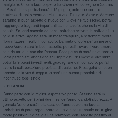
famigliare. Ci sará buon aspetto tra Giove nel tuo segno e Saturno
in Pesci, che si perfezionerá il 19 giugno, potrebbe portare
qualcosa di molto positivo nella tua vita. Da luglio Marte e Mercurio
saranno in buon aspetto di nuovo con Giove nel tuo segno, potrai
raggiungere traguardi importanti sia nel lavoro, che nella vita di
coppia. Se fossi sposato da poco, potrebbe arrivare la notizia di un
figlio in arrivo. Agosto sará un mese tranquillo, a settembre dovrai
riorganizzare meglio il tuo lavoro. Da metá ottobre per un mese di
nuovo Venere sará in buon aspetto, potresti trovare il vero amore,
se é da tanto tempo che l’aspetti. Poco prima di metá novembre ci
vorrá particolare attenzione agli imprevisti. Nel mese di dicembre,
potrai fare buoni investimenti, guadagnare dal tuo lavoro, potrai
avere la collaborazione preziosa di qualcuno. Proseguirá un buon
periodo nella vita di coppia, ci sará una buona probabilitá di
incontri, se fossi single.
6. BILANCIA
L’anno parte con le migliori aspettative per te. Saturno sará in
ottimo aspetto per i primi due mesi dell’anno, dandoti sicurezza. A
gennaio Venere sará nella casa dell’amore, c’e una buona
probabilitá di poter organizzare la tua vita sentimentale nel miglior
modo possibile. Se hai giá una relazione, con l’aspetto positivo di