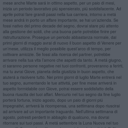
mese anche Marte sará in ottimo aspetto, per un paio di mesi,
inizia un periodo lavorativo piú spensierato, piú soddisfacente. Ad
aprile potrai fare grandi passi nella tua carriera, intorno a metá
mese andrá in porto un affare importante, se hai un’azienda. Se
fossi nativo del primo decade del segno, dovrai stare piú attento
alla gestione dei soldi, che una buona parte potrebbe finire per
ristrutturazione. Prosegue un periodo abbastanza normale, dai
primi giorni di maggio avrai di nuovo il buon aspetto di Venere per
un’mese, utilizza il meglio possibile quest’arco di tempo, per
coltivare amicizie. Se fossi alla ricerca del partner, potrebbe
arrivare nella tua vita l’amore che aspetti da tanto. A metá giugno,
ci saranno persone negative nei tuoi confronti, proveranno a ferirti,
ma tu avrai Giove, pianeta della giustizia in buon aspetto, che
aiuterá a risolvere tutto. Nei primi giorni di luglio Marte entrerá nel
tuo segno, aumentando le tue attivitá, per fine mese arriverá in
aspetto formidabile con Giove, potrai essere soddisfatto della
buona riuscita dei tuoi affari. Mercurio nel tuo segno da fine luglio
porterá fortuna, inizio agosto, dopo un paio di giorni piú
impegnativi, arriverá la ricompensa, una settimana dopo riuscirai
ad arrivare ad un importante traguardo. Nell’ultima settimana di
agosto, potresti perderti in abbaglio di qualcuno, ma dovrai
ritornare sui tuoi passi. A metá settembre la Luna Nuova nel tuo