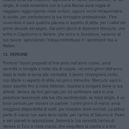
single. A metá novembre con la Luna Nuova avrai voglia di
viaggiare raggiungendo mete lontani, oppure vorrai intraprendere
lo studio, per perfezionare la tua immagine professionale. Fine
novembre ci sará qualche pianeta in aspetto di sfida, per i nativi del
primo decade del segno. Dai primi giorni di dicembre Mercurio, che
entra in Capricorno e Venere, che entra in Scorpione, saranno al
tuo favore, agevolando l’intesa intellettuale e i sentimenti fino a
Natale.
12. VERGINE
Porterai i buoni propositi di fine anno nell’anno nuovo, avrai
serenitá in famiglia e nella vita di coppia, nei primi giorni dell’anno,
dopo le feste si torna alla normalitá. Il lavoro t’impegnerá molto,
con Marte in aspetto di sfida nel primo trimestre. Mercurio sará in
buon aspetto fino a metá febbraio, riuscirai a svolgere bene la tua
attivitá. Venere da fine gennaio per tre settimane sará in una
posizione favorevole alla tua vita sentimentale, se fossi single, é un
buon periodo per trovare un partner. I primi giorni di marzo avrai
maggiore disponibilitá di soldi, per investire dove vorresti. La prima
parte di marzo non sará tanto facile, per l’arrivo di Saturno in Pesci
e vari pianeti in opposizione. Salverá la tua serenitá l’arrivo di
Venere in Toro a metá marzo, che riequilibra la psiche e a fine