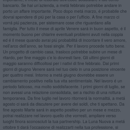
bancario. Se hai un’azienda, a metá febbraio potrebbe andare in
porto un affare importante. Poco dopo metá marzo, é probabile che
dovrai spendere di piú per la casa o per l’ufficio. A fine marzo ci
vorrá piú pazienza, per sistemare cose che riguardano alla
famiglia. Per tutto il mese di aprile Venere sará in buon aspetto, é il
momento buono per chiarire eventuali problemi avuti nella coppia
ed é il mese quando avrai piú probabilitá di incontare il vero amore,
nell’arco dell’anno, se fossi single. Per il lavoro procede tutto bene.
Un progetto di cambio casa, trasloco potrebbe subire un mese di
ritardo, per fine maggio c’e lo dovresti fare. Gli ultimi giorni di
maggio saranno difficoltosi per i nativi di fine febbraio. Dai primi
giorni di giugno Venere sará nel tuo cielo in una posizione vincente
per quattro mesi. Intorno a metá giugno dovrebbe essere un
cambiamento positivo nella tua vita sentimentale. Nel lavoro é un
periodo faticoso, ma molto soddisfacente. I primi giorni di luglio, se
non avessi una relazione consolidata, sei a rischio di una rottura
temporanea. Da fine luglio nel lavoro ritornerá la normalitá, a metá
agosto ci sará da discutere per avere dei soldi, che ti spettano. Da
fine agosto Marte sará in aspetto positivo per un mese e mezzo,
potrai realizzare nel lavoro quello che vorresti, ampliare verso
luoghi finora sconosciuti la tua partnership. La Luna Nuova a metá
ottobre ti dará l’occasione di realizzarti nella tua professione, si