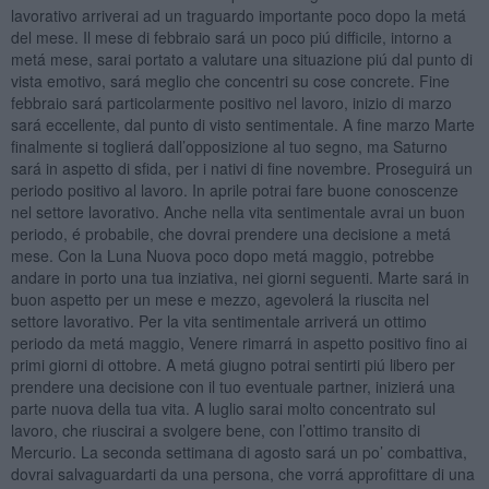
lavorativo arriverai ad un traguardo importante poco dopo la metá
del mese. Il mese di febbraio sará un poco piú difficile, intorno a
metá mese, sarai portato a valutare una situazione piú dal punto di
vista emotivo, sará meglio che concentri su cose concrete. Fine
febbraio sará particolarmente positivo nel lavoro, inizio di marzo
sará eccellente, dal punto di visto sentimentale. A fine marzo Marte
finalmente si toglierá dall’opposizione al tuo segno, ma Saturno
sará in aspetto di sfida, per i nativi di fine novembre. Proseguirá un
periodo positivo al lavoro. In aprile potrai fare buone conoscenze
nel settore lavorativo. Anche nella vita sentimentale avrai un buon
periodo, é probabile, che dovrai prendere una decisione a metá
mese. Con la Luna Nuova poco dopo metá maggio, potrebbe
andare in porto una tua inziativa, nei giorni seguenti. Marte sará in
buon aspetto per un mese e mezzo, agevolerá la riuscita nel
settore lavorativo. Per la vita sentimentale arriverá un ottimo
periodo da metá maggio, Venere rimarrá in aspetto positivo fino ai
primi giorni di ottobre. A metá giugno potrai sentirti piú libero per
prendere una decisione con il tuo eventuale partner, inizierá una
parte nuova della tua vita. A luglio sarai molto concentrato sul
lavoro, che riuscirai a svolgere bene, con l’ottimo transito di
Mercurio. La seconda settimana di agosto sará un po’ combattiva,
dovrai salvaguardarti da una persona, che vorrá approfittare di una