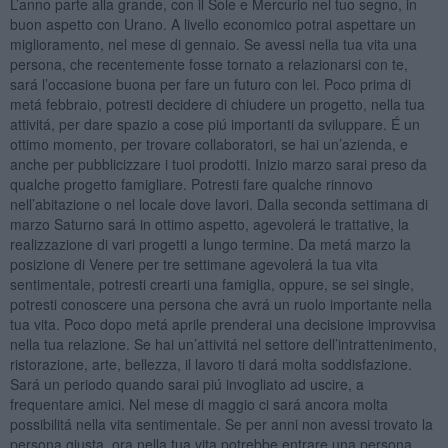
L’anno parte alla grande, con il Sole e Mercurio nel tuo segno, in
buon aspetto con Urano. A livello economico potrai aspettare un
miglioramento, nel mese di gennaio. Se avessi nella tua vita una
persona, che recentemente fosse tornato a relazionarsi con te,
sará l’occasione buona per fare un futuro con lei. Poco prima di
metá febbraio, potresti decidere di chiudere un progetto, nella tua
attivitá, per dare spazio a cose piú importanti da sviluppare. É un
ottimo momento, per trovare collaboratori, se hai un’azienda, e
anche per pubblicizzare i tuoi prodotti. Inizio marzo sarai preso da
qualche progetto famigliare. Potresti fare qualche rinnovo
nell’abitazione o nel locale dove lavori. Dalla seconda settimana di
marzo Saturno sará in ottimo aspetto, agevolerá le trattative, la
realizzazione di vari progetti a lungo termine. Da metá marzo la
posizione di Venere per tre settimane agevolerá la tua vita
sentimentale, potresti crearti una famiglia, oppure, se sei single,
potresti conoscere una persona che avrá un ruolo importante nella
tua vita. Poco dopo metá aprile prenderai una decisione improvvisa
nella tua relazione. Se hai un’attivitá nel settore dell’intrattenimento,
ristorazione, arte, bellezza, il lavoro ti dará molta soddisfazione.
Sará un periodo quando sarai piú invogliato ad uscire, a
frequentare amici. Nel mese di maggio ci sará ancora molta
possibilitá nella vita sentimentale. Se per anni non avessi trovato la
persona giusta, ora nella tua vita potrebbe entrare una persona