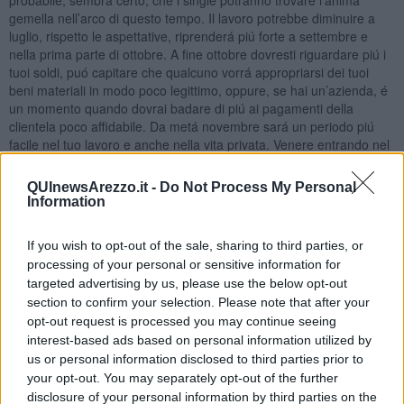
probabile, sembra certo, che i single potranno trovare l’anima
gemella nell’arco di questo tempo. Il lavoro potrebbe diminuire a
luglio, rispetto le aspettative, riprenderá piú forte a settembre e
nella prima parte di ottobre. A fine ottobre dovresti riguardare piú i
tuoi soldi, puó capitare che qualcuno vorrá appropriarsi dei tuoi
beni materiali in modo poco legittimo, oppure, se hai un’azienda, é
un momento quando dovrai badare di piú ai pagamenti della
clientela poco affidabile. Da metá novembre sará un periodo piú
facile nel tuo lavoro e anche nella vita privata. Venere entrando nel
tuo segno per tre settimane aggiungerá al tuo fascino una buona
dose di magnetismo, riuscirai ad ammagliare tutti. Nella seconda
QUInewsArezzo.it -
Do Not Process My Personal
settimana di dicembre potrai fare un affare vantaggioso, potresti
Information
realizzare una tua idea con successo, che porterá i suoi frutti negli
anni da avvenire.
If you wish to opt-out of the sale, sharing to third parties, or
processing of your personal or sensitive information for
targeted advertising by us, please use the below opt-out
section to confirm your selection. Please note that after your
opt-out request is processed you may continue seeing
interest-based ads based on personal information utilized by
us or personal information disclosed to third parties prior to
your opt-out. You may separately opt-out of the further
disclosure of your personal information by third parties on the