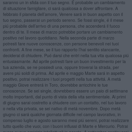
saranno un in sfida con il tuo segno. É probabile un cambiamento
di situazione famigliare, ci sará qualcosa a dover affrontare. A
febbraio il pianeta dell’amore, Venere sará in buon aspetto con il
tuo segno, passerai un periodo sereno. Se fossi single, é il mese
piú probabile dell’arrivo di una persona, che accenderá il fuoco
dentro di te. Il mese di marzo potrebbe portare un cambiamento
positivo nel lavoro quotidiano. Nella seconda parte di marzo
potresti fare nuove conoscenze, con persone benevoli nei tuoi
confronti. A fine mese, se il tuo rapporto l’hai sentito stancante,
deciderai di chiudere. Puó darsi che entri nella tua vita qualcosa piú
entusiasmante. Ad aprile potresti fare un buon investimento per la
tua azienda, se ne possiedi una, oppure troverai la strada, per
avere piú soldi di prima. Ad aprile e maggio Marte sará in aspetto
positivo, potrai realizzare i tuoi progetti nella tua attivitá. A metá
maggio Giove entrerá in Toro, dovrebbe arricchire le tue
conoscenze. Se sei single, dovrebbero essere un paio di settimane
molto importanti, dal punto di vista della vita sentimentale. Ai primi
di giugno sarai costretto a chiudere con un contatto, nel tuo lavoro
o nella vita privata, se sei nativo di metá novembre. Dopo metá
giugno ci sará qualche giornata difficile nel campo lavorativo, in
compenso luglio e agosto saranno mesi piú sereni, potrai realizzare
tutto quello che vuoi, con i buoni influssi di Marte e Mercurio. Potrai