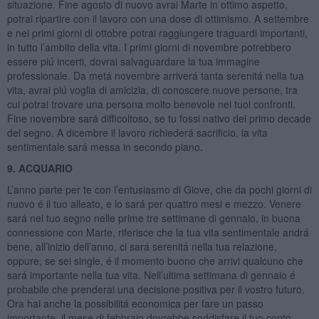
situazione. Fine agosto di nuovo avrai Marte in ottimo aspetto,
potrai ripartire con il lavoro con una dose di ottimismo. A settembre
e nei primi giorni di ottobre potrai raggiungere traguardi importanti,
in tutto l’ambito della vita. I primi giorni di novembre potrebbero
essere piú incerti, dovrai salvaguardare la tua immagine
professionale. Da metá novembre arriverá tanta serenitá nella tua
vita, avrai piú voglia di amicizia, di conoscere nuove persone, tra
cui potrai trovare una persona molto benevole nei tuoi confronti.
Fine novembre sará difficoltoso, se tu fossi nativo del primo decade
del segno. A dicembre il lavoro richiederá sacrificio, la vita
sentimentale sará messa in secondo piano.
9. ACQUARIO
L’anno parte per te con l’entusiasmo di Giove, che da pochi giorni di
nuovo é il tuo alleato, e lo sará per quattro mesi e mezzo. Venere
sará nel tuo segno nelle prime tre settimane di gennaio, in buona
connessione con Marte, riferisce che la tua vita sentimentale andrá
bene, all’inizio dell’anno, ci sará serenitá nella tua relazione,
oppure, se sei single, é il momento buono che arrivi qualcuno che
sará importante nella tua vita. Nell’ultima settimana di gennaio é
probabile che prenderai una decisione positiva per il vostro futuro.
Ora hai anche la possibilitá economica per fare un passo
importante, il mese di febbraio dovrebbe soddisfare il tuo conto