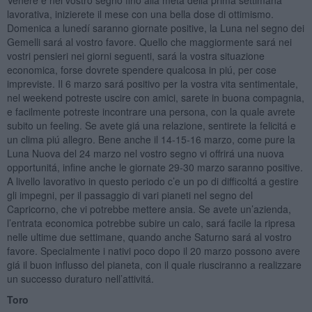
lavorativa, inizierete il mese con una bella dose di ottimismo.
Domenica a lunedí saranno giornate positive, la Luna nel segno dei
Gemelli sará al vostro favore. Quello che maggiormente sará nei
vostri pensieri nei giorni seguenti, sará la vostra situazione
economica, forse dovrete spendere qualcosa in piú, per cose
impreviste. Il 6 marzo sará positivo per la vostra vita sentimentale,
nel weekend potreste uscire con amici, sarete in buona compagnia,
e facilmente potreste incontrare una persona, con la quale avrete
subito un feeling. Se avete giá una relazione, sentirete la felicitá e
un clima piú allegro. Bene anche il 14-15-16 marzo, come pure la
Luna Nuova del 24 marzo nel vostro segno vi offrirá una nuova
opportunitá, infine anche le giornate 29-30 marzo saranno positive.
A livello lavorativo in questo periodo c’e un po di difficoltá a gestire
gli impegni, per il passaggio di vari pianeti nel segno del
Capricorno, che vi potrebbe mettere ansia. Se avete un’azienda,
l’entrata economica potrebbe subire un calo, sará facile la ripresa
nelle ultime due settimane, quando anche Saturno sará al vostro
favore. Specialmente i nativi poco dopo il 20 marzo possono avere
giá il buon influsso del pianeta, con il quale riusciranno a realizzare
un successo duraturo nell’attivitá.
Toro