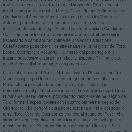
marzo parte positivo, con la Luna nel segno del Toro, in ottimi
aspetti con quattro pianeti – Marte, Giove, Plutone e Saturno – in
Capricorno. Il 3 marzo ci sará un aspetto difficile tra Venere e
Saturno, potrebbero sentire un po’ di scontentezza i nativi
dell’ultimo decade dei segni Ariete, Cancro, Bilancia e Capricorno.
Con l’imminente incontro tra Venere e Urano, potrebbe essere
necessario a cambiare radicalmente una vostra situazione.
Quest’aspetto potrebbero risentire i nativi dei primi giorni del Toro,
Leone, Scorpione e Acquario. Il 5 marzo dal pomeriggio alla
mattino successivo ci saranno molteplici aspetti difficili nel cielo,
quindi é consigliabile ad agire con prudenza.
La congiunzione tra il Sole e Nettuno avverrá l’8 marzo, mentre
Venere congiunge Urano, e siamo un giorno prima della Luna
Piena, che ci potrebbe fare sentire un po’ di instabilitá o
irrequietezza dal punto di vista emotivo, fino al giorno dopo. Dopo
la metá del mese, Venere, procedendo velocemente nel segno del
Toro, formerá aspetti positivi con i quattro pianeti nel segno del
Capricorno, che porterá sicuramente serenitá ai nativi dei segni di
terra, Toro, Vergine, Capricorno, e anche al segno dei Pesci, che
saranno i segni che riusciranno a trarre il massimo vantaggio in
questo periodo. Il 20 marzo Marte congiungerá Giove, e il Sole
entra in Ariete. Nei giorni successivi Mercurio sará in ottimo aspetto