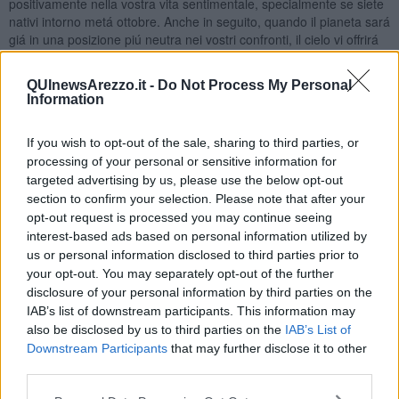
positivamente nella vostra vita sentimentale, specialmente se siete
nativi intorno metá ottobre. Anche in seguito, quando il pianeta sará
giá in una posizione piú neutra nei vostri confronti, il cielo vi offrirá
varie possibilitá di serenitá nel vostro rapporto di coppia. Il 4-5
marzo saranno giornate difficili, stressanti, sará difficile a gestire
QUInewsArezzo.it -
Do Not Process My Personal
bene sia la vostra vita famigliare che i vostri impegni lavorativi
Information
contemporaneamente. Dovrete stare piú al riguardo della vostra
salute, la tranquillitá é piú importante, che arrivare a traguardi
If you wish to opt-out of the sale, sharing to third parties, or
irraggiungibili a costo di esaurire la capacitá del fisico. La Luna sará
processing of your personal or sensitive information for
nel vostro segno il 10-11-12 marzo, il 12 marzo formerá un
targeted advertising by us, please use the below opt-out
bell’aspetto con Mercurio, con la quale potrete chiarire situazioni
con il vostro partner, e per i nativi di fine ottobre potrebbe arrivare
section to confirm your selection. Please note that after your
una persona da conoscere, se foste alla ricerca di un/una partner.
opt-out request is processed you may continue seeing
Buoni influssi ancora dalla Luna il 15-16 marzo, e il 19-20 marzo.
interest-based ads based on personal information utilized by
Con la Luna Nuova del 24 marzo puó darsi che dobbiate prendere
us or personal information disclosed to third parties prior to
una decisione importante, Saturno sará giá in buon aspetto,
your opt-out. You may separately opt-out of the further
favorirá i vostri progetti duraturi, specialmente se siete nativi di
disclosure of your personal information by third parties on the
settembre. Nei ultimi tre giorni del mese la Luna sará ancora
IAB’s list of downstream participants. This information may
favorevole, dandovi l’opportunitá di conoscere una persona che sta
also be disclosed by us to third parties on the
IAB’s List of
un po’ lontano. A livello lavorativo il mese sará piú impegnativo del
Downstream Participants
that may further disclose it to other
solito, specialmente il 17-18 marzo e il 31 marzo porterá piú stress,
third parties.
ritagliate un po’ di tempo anche per il relax.