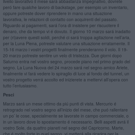
livello lavorativo il mese sará abbastanza impegnativo, dovrete
peró fare qualche lavoro di backstage, per esempio un inventario,
oppure potreste dover riprendere in mano una situazione
lavorativa, le relazioni di contatto con acquirenti del passato.
Riguardo ai pagamenti, sará l’ora di insistere per riscuotere il
denaro, che da tempo vi é dovuto. Il giorno 10 marzo sará inadatto
per (ri)avere questi soldi, perché ci sará troppa agitazione nell’aria,
per la Luna Piena, potreste valutare una situazione erratamente. Il
15-16 marzo i vostri progetti finalmente prenderanno il volo. Il 19-
20 marzo potreste sentire un velo di tristezza. Due giorni dopo
Saturno entra nel vostro segno, procede piano nel primo grado del
segno. La Luna Nuova del 24 marzo sará nel segno-amico Ariete,
finalmente vi fará vedere lo spiraglio di luce al fondo del tunnel, un
vostro progetto verrá accolto ed inizierete a mettervi all’opera con
tutto l’entusiasmo.
Pesci
Marzo sará un mese ottimo da piú punti di vista. Mercurio é
retrogrado nel vostro segno all’inizio del mese, che puó rallentare
un po’ le cose, specialmente se lavorate in campo commerciale, o
in un lavoro dove lo spostamento é necessario. Belli aspetti avrá il
vostro Sole, da quattro pianeti nel segno del Capricorno, Marte,
che é molto forte in quel segno, vi metterá alla ricarica per la