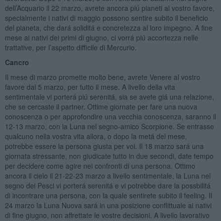
dell’Acquario il 22 marzo, avrete ancora piú pianeti al vostro favore,
specialmente i nativi di maggio possono sentire subito il beneficio
del pianeta, che dará soliditá e concretezza al loro impegno. A fine
mese ai nativi dei primi di giugno, ci vorrá piú accortezza nelle
trattative, per l’aspetto difficile di Mercurio.
Cancro
Il mese di marzo promette molto bene, avrete Venere al vostro
favore dal 5 marzo, per tutto il mese. A livello della vita
sentimentale vi porterá piú serenitá, sia se avete giá una relazione,
che se cercaste il partner. Ottime giornate per fare una nuova
conoscenza o per approfondire una vecchia conoscenza, saranno il
12-13 marzo, con la Luna nel segno-amico Scorpione. Se entrasse
qualcuno nella vostra vita allora, o dopo la metá del mese,
potrebbe essere la persona giusta per voi. Il 18 marzo sará una
giornata stressante, non giudicate tutto in due secondi, date tempo
per decidere come agire nei confronti di una persona. Ottimo
ancora il cielo il 21-22-23 marzo a livello sentimentale, la Luna nel
segno dei Pesci vi porterá serenitá e vi potrebbe dare la possbilitá
di incontrare una persona, con la quale sentirete subito il feeling. Il
24 marzo la Luna Nuova sará in una posizione conflittuale ai nativi
di fine giugno, non affrettate le vostre decisioni. A livello lavorativo