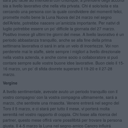
sia a livello lavorativo che nella vita privata. Chi é solo/sola e sta
cercando una persona con la quale condividere dei momenti felici,
promette molto bene la Luna Nuova del 24 marzo nel segno
dell’Ariete, potrebbe nascere un’amicizia importante. Per nativi di
luglio potrebbe essere un po’ difficile la giornata del 27 marzo.
Positivo invece gli ultimi tre giorni del mese. A livello lavorativo é un
periodo abbastanza tranquillo, anche se alla fine della prima
settimana lavorativa ci sará in aria un velo di incertezze. Voi non
perderete mai le staffe, siete sempre i migliori a livello direzionale
nella vostra azienda, e anche come socio o collaboratore si puó
contare sempre sulle vostre buone idee lavorative. Buon cielo il 15-
16 marzo, un po’ di sfida dovrete superare il 19-20 e il 27-28
marzo.
Vergine
A livello sentimentale, avevate avuto un periodo tranquillo con il
vostro compagno/ con la vostra compagna ultimamente, sará a
marzo, che sentirete una rinascita. Venere entrerá nel segno del
Toro il 5 marzo, e ci stará per tutto il mese, vi porterá molta
serenitá nel vostro rapporto di coppia. Chi fosse alla ricerca del
partner, questo mese offirá varie possilibitá per trovare la persona
giusta. Il 4-5 marzo la Luna nel segno-amico Cancro influirá