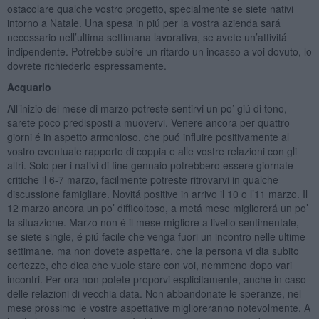
ostacolare qualche vostro progetto, specialmente se siete nativi
intorno a Natale. Una spesa in piú per la vostra azienda sará
necessario nell’ultima settimana lavorativa, se avete un’attivitá
indipendente. Potrebbe subire un ritardo un incasso a voi dovuto, lo
dovrete richiederlo espressamente.
Acquario
All’inizio del mese di marzo potreste sentirvi un po’ giú di tono,
sarete poco predisposti a muovervi. Venere ancora per quattro
giorni é in aspetto armonioso, che puó influire positivamente al
vostro eventuale rapporto di coppia e alle vostre relazioni con gli
altri. Solo per i nativi di fine gennaio potrebbero essere giornate
critiche il 6-7 marzo, facilmente potreste ritrovarvi in qualche
discussione famigliare. Novitá positive in arrivo il 10 o l’11 marzo. Il
12 marzo ancora un po’ difficoltoso, a metá mese migliorerá un po’
la situazione. Marzo non é il mese migliore a livello sentimentale,
se siete single, é piú facile che venga fuori un incontro nelle ultime
settimane, ma non dovete aspettare, che la persona vi dia subito
certezze, che dica che vuole stare con voi, nemmeno dopo vari
incontri. Per ora non potete proporvi esplicitamente, anche in caso
delle relazioni di vecchia data. Non abbandonate le speranze, nel
mese prossimo le vostre aspettative miglioreranno notevolmente. A