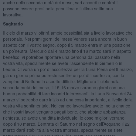
anche nella seconda metá del mese, vari accordi e contratti
possono essere presi nella penultima e l’ultima settimana
lavorativa.
Sagittario
Il cielo di marzo vi offrirá ampie possibilitá sia a livello lavorativo che
personale. Nei primi giorni del mese Venere sará ancora in buon
aspetto con il vostro segno, dopo il 5 marzo entra in una posizione
un po’neutra. Mercurio dal 4 marzo fino il 16 marzo sará in aspetto
benefico, vi potrebbe riportare una persona dal passato nella
vostra vita, specialmente se avete l’ascendente in Gemelli o in
Leone. Ci vorrá un po’ di accortezza per la Luna Piena del 9 marzo,
giá un giorno prima potreste sentire un po’ di incertezza, con lo
zampino di Nettuno in aspetto difficile. Migliorerá il cielo nella
seconda metá del mese, il 15-16 marzo saranno giorni con una
buona probabilitá di fare incontri interessanti, la Luna Nuova del 24
marzo vi potrebbe dare inizio ad una cosa importante, a livello della
vostra vita sentimentale. Nel campo lavorativo avete molta chance
che i vostri lavori vengano pagati bene, che abbiate abbastanza
richiesta, se avete una ditta individuale, le cose migliori verrano
dopo il 10 marzo. L’entrata di Saturno nel segno dell’Acquario il 22
marzo dará stabilitá alla vostra impresa, specialmente se siete
nativi intorno il 23-26 novembre. Nei giorni seguenti potete