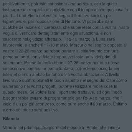
positivamente, potreste conoscere una persona, con la quale
instaurare un rapporto di amicizia e con il tempo anche qualcosa in
piú. La Luna Piena nel vostro segno il 9 marzo sará un po
ingannevole, per l’opposizione di Nettuno. Vi potrebbe dare
qualche delusione o incertezza, che supererete con la vostra innata
voglia di verificare dettagliatamente ogni situazione, e non
cascerete nel giudizio affrettato. Il 12-13 marzo la Luna sará
favorevole, e anche il 17-18 marzo. Mercurio nel segno opposto al
vostro il 22-23 marzo potrebbe portare al chiarimento con una
persona, peró non vi fidate troppo, se foste nativi dei primi di
settembre. Promette molto bene il 27-28 marzo per una nuova
conoscenza con una persona lontana, potreste conoscerla per
internet o in un ambito lontano dalla vostra abitazione. A livello
lavorativo quattro pianeti in buon aspetto nel segno del Capricorno
aiuteranno nei vostri progetti, potrete realizzare molte cose in
questo mese. Se volete fare importante trattative, ad ogni modo
bisognerebbe evitare di programmarle per l’8-9-10 marzo, che il
cielo é un po’ piú scontroso, come pure anche il 23 marzo. L’ultimo
giorno del mese sará positivo.
Bilancia
Venere nei primi quattro giorni del mese é in Ariete, che influirá