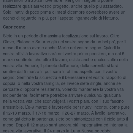
realizzare qualsiasi vostro progetto, anche quello piú azzardato.
Solo i nativi di poco prima di metá dicembre dovrebbero avere un
occhio di riguardo in piú, per l’aspetto ingannevole di Nettuno.
Capricorno
Siete in un periodo di massima focalizzazione sul lavoro. Oltre
Giove, Plutone e Saturno giá nel vostro segno da un bel po’, per il
mese di marzo avrete anche Marte nel vostro segno. Quindi la
vostra attivitá lavorativa sará nel vostro primo pensiero, ma dal 5
marzo sentirete, che oltre il lavoro, esiste anche qualcos’altro nella
vostra vita. Venere, il pianeta dell’amore, della serenitá si fará
sentire dal 5 marzo in poi, sará in ottimo aspetto con il vostro
segno. Sentirete la sicurezza e il benessere nel vostro rapporto di
coppia, o nella vostra famiglia, se invece siete single, anche se
cercaste di opporre resistenza, volendo mantenere la vostra vita
indipendente, facilmente potrebbe arrivare qualcuno/ qualcuna
nella vostra vita, che sconvolgerá i vostri piani, con il suo fascino
irresistibile. L’8-9 marzo é favorevole per i nuovi incontri, come pure
il 12-13 marzo, il 17-18 marzo, il 26-27 marzo. A livello lavorativo,
come giá detto in partenza, siete ben sintonizzati con il cielo tutto il
mese. Dopo il 12 marzo sará ancora piú impegnativa ed intensa la
vostra vita lavorativa. Il 24 marzo la Luna Nuova potrebbe