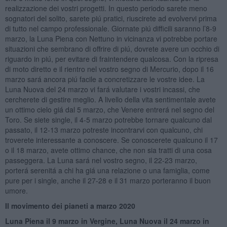
realizzazione dei vostri progetti. In questo periodo sarete meno
sognatori del solito, sarete piú pratici, riuscirete ad evolvervi prima
di tutto nel campo professionale. Giornate piú difficili saranno l’8-9
marzo, la Luna Piena con Nettuno in vicinanza vi potrebbe portare
situazioni che sembrano di offrire di piú, dovrete avere un occhio di
riguardo in piú, per evitare di fraintendere qualcosa. Con la ripresa
di moto diretto e il rientro nel vostro segno di Mercurio, dopo il 16
marzo sará ancora piú facile a concretizzare le vostre idee. La
Luna Nuova del 24 marzo vi fará valutare i vostri incassi, che
cercherete di gestire meglio. A livello della vita sentimentale avete
un ottimo cielo giá dal 5 marzo, che Venere entrerá nel segno del
Toro. Se siete single, il 4-5 marzo potrebbe tornare qualcuno dal
passato, il 12-13 marzo potreste incontrarvi con qualcuno, chi
troverete interessante a conoscere. Se conoscerete qualcuno il 17
o il 18 marzo, avete ottimo chance, che non sia tratti di una cosa
passeggera. La Luna sará nel vostro segno, il 22-23 marzo,
porterá serenitá a chi ha giá una relazione o una famiglia, come
pure per i single, anche il 27-28 e il 31 marzo porteranno il buon
umore.
Il movimento dei pianeti a marzo 2020
Luna Piena il 9 marzo in Vergine, Luna Nuova il 24 marzo in