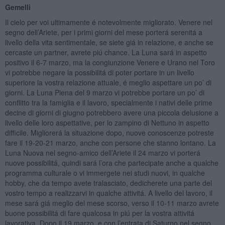
Gemelli
Il cielo per voi ultimamente é notevolmente migliorato. Venere nel
segno dell’Ariete, per i primi giorni del mese porterá serenitá a
livello della vita sentimentale, se siete giá in relazione, e anche se
cercaste un partner, avrete piú chance. La Luna sará in aspetto
positivo il 6-7 marzo, ma la congiunzione Venere e Urano nel Toro
vi potrebbe negare la possibilitá di poter portare in un livello
superiore la vostra relazione attuale, é meglio aspettare un po’ di
giorni. La Luna Piena del 9 marzo vi potrebbe portare un po’ di
conflitto tra la famiglia e il lavoro, specialmente i nativi delle prime
decine di giorni di giugno potrebbero avere una piccola delusione a
livello delle loro aspettative, per lo zampino di Nettuno in aspetto
difficile. Migliorerá la situazione dopo, nuove conoscenze potreste
fare il 19-20-21 marzo, anche con persone che stanno lontano. La
Luna Nuova nel segno-amico dell’Ariete il 24 marzo vi porterá
nuove possibilitá, quindi sará l’ora che partecipate anche a qualche
programma culturale o vi immergete nei studi nuovi, in qualche
hobby, che da tempo avete tralasciato, dedicherete una parte del
vostro tempo a realizzarvi in qualche attivitá. A livello del lavoro, il
mese sará giá meglio del mese scorso, verso il 10-11 marzo avrete
buone possibilitá di fare qualcosa in piú per la vostra attivitá
lavorativa. Dopo il 19 marzo, e con l’entrata di Saturno nel segno