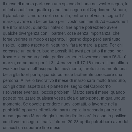
Il mese di marzo parte con una splendida Luna nel vostro segno, in
ottimi aspetti con quattro pianeti nel segno del Capricorno. Venere,
il pianeta dell’amore e della serenitá, entrerá nel vostro segno il 5
marzo, avrete un bel periodo per i vostri sentimenti. Ad eccezione il
6 e il 12 marzo, quando i nativi di fine aprile potrebbero avere
qualche divergenza con il partner, cose senza importanza, che
forse vedrete in modo esagerato. Il giorno dopo peró sará tutto
risolto, l’ottimo aspetto di Nettuno vi fará tornare la pace. Per chi
cercasse un partner, buone possibilitá avrá per tutto il mese, per
trovare la persona giusta, particolarmente favorevole sará l’8-9-10
marzo, come pure per il 13-14 marzo e il 17-18 marzo. Il penultimo
weekend sará nell’insegna del movimento, farete sicuramente una
bella gita fuori porta, quando potreste facilmente conoscere una
persona. A livello lavorativo il mese di marzo sará molto tranquillo,
con gli ottimi aspetti da 4 pianeti nel segno del Capricorno
risolverete eventuali piccoli problemi. Marzo sará il mese, quando
potrete realizzare qualsiasi vostra idea o ambizione, in qualunque
momento. Se dovete prendere nuovi contatti, o lavorate nella
pubblicitá oppure nell’editoria, sará meglio la seconda parte del
mese, quando Mercurio giá in moto diretto sará in aspetto positivo
con il vostro segno. I nativi intorno 20-23 aprile potrebbero aver dei
ostacoli da superare fine mese.