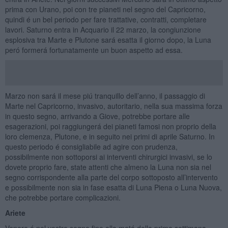
prima con Urano, poi con tre pianeti nel segno del Capricorno,
quindi é un bel periodo per fare trattative, contratti, completare
lavori. Saturno entra in Acquario il 22 marzo, la congiunzione
esplosiva tra Marte e Plutone sará esatta il giorno dopo, la Luna
peró formerá fortunatamente un buon aspetto ad essa.
Marzo non sará il mese piú tranquillo dell’anno, il passaggio di
Marte nel Capricorno, invasivo, autoritario, nella sua massima forza
in questo segno, arrivando a Giove, potrebbe portare alle
esagerazioni, poi raggiungerá dei pianeti famosi non proprio della
loro clemenza, Plutone, e in seguito nei primi di aprile Saturno. In
questo periodo é consigliabile ad agire con prudenza,
possibilmente non sottoporsi ai interventi chirurgici invasivi, se lo
dovete proprio fare, state attenti che almeno la Luna non sia nel
segno corrispondente alla parte del corpo sottoposto all’intervento
e possibilmente non sia in fase esatta di Luna Piena o Luna Nuova,
che potrebbe portare complicazioni.
Ariete
Venere é nel vostro segno fino alla metá della prima settimana