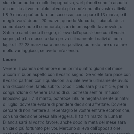
siete in un periodo molto impegnativo, vari pianeti sono in aspetto
di conflitto al vostro cielo, ci vuole piú dedizione alla vostra attivitá.
L’8-9 marzo puó portare un successo, come pure il 13 marzo, e il
meglio verrá dopo il 20 marzo, quando Mercurio, il pianeta della
comunicazione e il commercio, sará in un aspetto favorevole, e
Saturno cambiando il segno, si leva dall’opposizione con il vostro
segno, che ha messo a dura prova ultimamente i nativi di metá
luglio. Il 27-28 marzo sará ancora positiva, potreste fare un affare
molto vantaggioso, se avete un’azienda.
Leone
Venere, il pianeta dell’amore é nei primi quattro giorni del mese
ancora in buon aspetto con il vostro segno. Se volete fare pace con
il vostro partner, con il quale/con la quale avete ultimamente avuto
una discussione, fatelo subito. Dopo il cielo sará piú difficile, per la
congiunzione di Venere-Urano di cui potreste sentire l’influsso
impulsivo giá il 7-8 marzo, potrebbe influire negativamente ai nativi
di luglio, dovreste evitare di prendere decisioni affrettate. Dovrete
cercare di non mettere al repentaglio le vostre entrate economiche,
con una decisione presa alla leggera. Il 10-11 marzo la Luna in
Bilancia sará al vostro favore, anche dopo la metá del mese sará
un cielo piú fortunato per voi. Mercurio si leva dall’opposizione,
sará piú facile ad intendersi con chiunque, a prendere degli accordi