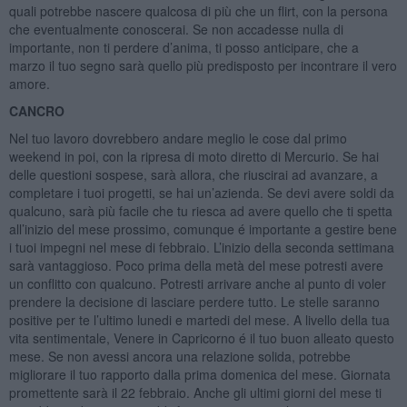
quali potrebbe nascere qualcosa di più che un flirt, con la persona
che eventualmente conoscerai. Se non accadesse nulla di
importante, non ti perdere d’anima, ti posso anticipare, che a
marzo il tuo segno sarà quello più predisposto per incontrare il vero
amore.
CANCRO
Nel tuo lavoro dovrebbero andare meglio le cose dal primo
weekend in poi, con la ripresa di moto diretto di Mercurio. Se hai
delle questioni sospese, sarà allora, che riuscirai ad avanzare, a
completare i tuoi progetti, se hai un’azienda. Se devi avere soldi da
qualcuno, sarà più facile che tu riesca ad avere quello che ti spetta
all’inizio del mese prossimo, comunque é importante a gestire bene
i tuoi impegni nel mese di febbraio. L’inizio della seconda settimana
sarà vantaggioso. Poco prima della metà del mese potresti avere
un conflitto con qualcuno. Potresti arrivare anche al punto di voler
prendere la decisione di lasciare perdere tutto. Le stelle saranno
positive per te l’ultimo lunedi e martedi del mese. A livello della tua
vita sentimentale, Venere in Capricorno é il tuo buon alleato questo
mese. Se non avessi ancora una relazione solida, potrebbe
migliorare il tuo rapporto dalla prima domenica del mese. Giornata
promettente sarà il 22 febbraio. Anche gli ultimi giorni del mese ti