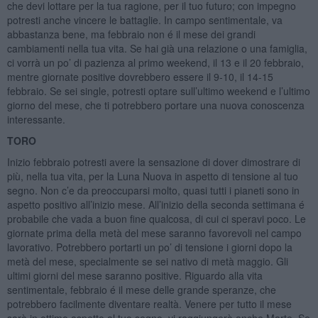
che devi lottare per la tua ragione, per il tuo futuro; con impegno
potresti anche vincere le battaglie. In campo sentimentale, va
abbastanza bene, ma febbraio non é il mese dei grandi
cambiamenti nella tua vita. Se hai già una relazione o una famiglia,
ci vorrà un po’ di pazienza al primo weekend, il 13 e il 20 febbraio,
mentre giornate positive dovrebbero essere il 9-10, il 14-15
febbraio. Se sei single, potresti optare sull’ultimo weekend e l’ultimo
giorno del mese, che ti potrebbero portare una nuova conoscenza
interessante.
TORO
Inizio febbraio potresti avere la sensazione di dover dimostrare di
più, nella tua vita, per la Luna Nuova in aspetto di tensione al tuo
segno. Non c’e da preoccuparsi molto, quasi tutti i pianeti sono in
aspetto positivo all’inizio mese. All’inizio della seconda settimana é
probabile che vada a buon fine qualcosa, di cui ci speravi poco. Le
giornate prima della metà del mese saranno favorevoli nel campo
lavorativo. Potrebbero portarti un po’ di tensione i giorni dopo la
metà del mese, specialmente se sei nativo di metà maggio. Gli
ultimi giorni del mese saranno positive. Riguardo alla vita
sentimentale, febbraio é il mese delle grande speranze, che
potrebbero facilmente diventare realtà. Venere per tutto il mese
sarà in ottimo aspetto al tuo segno, vi raggiungerà anche Marte. Se