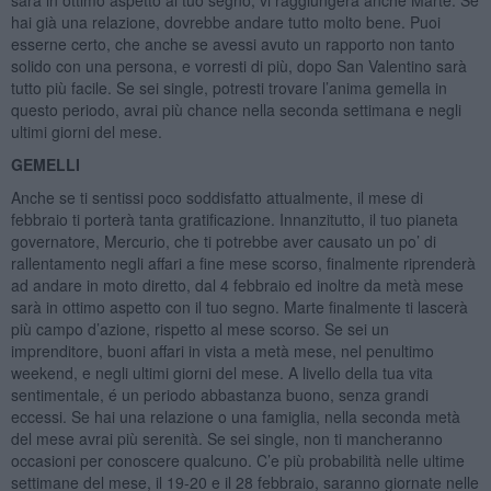
hai già una relazione, dovrebbe andare tutto molto bene. Puoi
esserne certo, che anche se avessi avuto un rapporto non tanto
solido con una persona, e vorresti di più, dopo San Valentino sarà
tutto più facile. Se sei single, potresti trovare l’anima gemella in
questo periodo, avrai più chance nella seconda settimana e negli
ultimi giorni del mese.
GEMELLI
Anche se ti sentissi poco soddisfatto attualmente, il mese di
febbraio ti porterà tanta gratificazione. Innanzitutto, il tuo pianeta
governatore, Mercurio, che ti potrebbe aver causato un po’ di
rallentamento negli affari a fine mese scorso, finalmente riprenderà
ad andare in moto diretto, dal 4 febbraio ed inoltre da metà mese
sarà in ottimo aspetto con il tuo segno. Marte finalmente ti lascerà
più campo d’azione, rispetto al mese scorso. Se sei un
imprenditore, buoni affari in vista a metà mese, nel penultimo
weekend, e negli ultimi giorni del mese. A livello della tua vita
sentimentale, é un periodo abbastanza buono, senza grandi
eccessi. Se hai una relazione o una famiglia, nella seconda metà
del mese avrai più serenità. Se sei single, non ti mancheranno
occasioni per conoscere qualcuno. C’e più probabilità nelle ultime
settimane del mese, il 19-20 e il 28 febbraio, saranno giornate nelle