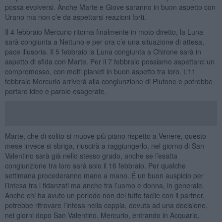
possa evolversi. Anche Marte e Giove saranno in buon aspetto con
Urano ma non c’e da aspettarsi reazioni forti.
Il 4 febbraio Mercurio ritorna finalmente in moto diretto, la Luna
sarà congiunta a Nettuno e per ora c’e una situazione di attesa,
pace illusoria. Il 5 febbraio la Luna congiunta a Chirone sarà in
aspetto di sfida con Marte. Per il 7 febbraio possiamo aspettarci un
compromesso, con molti pianeti in buon aspetto tra loro. L’11
febbraio Mercurio arriverà alla congiunzione di Plutone e potrebbe
portare idee e parole esagerate.
Marte, che di solito si muove più piano rispetto a Venere, questo
mese invece si sbriga, riuscirà a raggiungerlo, nel giorno di San
Valentino sarà già nello stesso grado, anche se l’esatta
congiunzione tra loro sarà solo il 16 febbraio. Per qualche
settimana procederanno mano a mano. É un buon auspicio per
l’intesa tra i fidanzati ma anche tra l’uomo e donna, in generale.
Anche chi ha avuto un periodo non del tutto facile con il partner,
potrebbe ritrovare l’intesa nella coppia, dovuta ad una decisione,
nei giorni dopo San Valentino. Mercurio, entrando in Acquario,