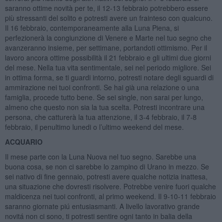
saranno ottime novità per te, il 12-13 febbraio potrebbero essere
più stressanti del solito e potresti avere un frainteso con qualcuno.
Il 16 febbraio, contemporaneamente alla Luna Piena, si
perfezionerà la congiunzione di Venere e Marte nel tuo segno che
avanzeranno insieme, per settimane, portandoti ottimismo. Per il
lavoro ancora ottime possibilità il 21 febbraio e gli ultimi due giorni
del mese. Nella tua vita sentimentale, sei nel periodo migliore. Sei
in ottima forma, se ti guardi intorno, potresti notare degli sguardi di
ammirazione nei tuoi confronti. Se hai già una relazione o una
famiglia, procede tutto bene. Se sei single, non sarai per lungo,
almeno che questo non sia la tua scelta. Potresti incontrare una
persona, che catturerà la tua attenzione, il 3-4 febbraio, il 7-8
febbraio, il penultimo lunedi o l’ultimo weekend del mese.
ACQUARIO
Il mese parte con la Luna Nuova nel tuo segno. Sarebbe una
buona cosa, se non ci sarebbe lo zampino di Urano in mezzo. Se
sei nativo di fine gennaio, potresti avere qualche notizia inattesa,
una situazione che dovresti risolvere. Potrebbe venire fuori qualche
maldicenza nei tuoi confronti, al primo weekend. Il 9-10-11 febbraio
saranno giornate piú entusiasmanti. A livello lavorativo grande
novitá non ci sono, ti potresti sentire ogni tanto in balia della