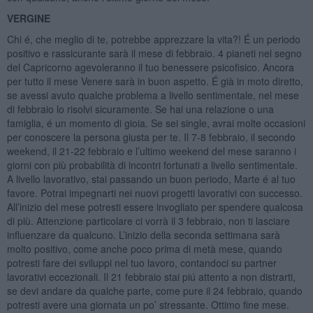
VERGINE
Chi é, che meglio di te, potrebbe apprezzare la vita?! É un periodo
positivo e rassicurante sarà il mese di febbraio. 4 pianeti nel segno
del Capricorno agevoleranno il tuo benessere psicofisico. Ancora
per tutto il mese Venere sarà in buon aspetto. É già in moto diretto,
se avessi avuto qualche problema a livello sentimentale, nel mese
di febbraio lo risolvi sicuramente. Se hai una relazione o una
famiglia, é un momento di gioia. Se sei single, avrai molte occasioni
per conoscere la persona giusta per te. Il 7-8 febbraio, il secondo
weekend, il 21-22 febbraio e l’ultimo weekend del mese saranno i
giorni con più probabilità di incontri fortunati a livello sentimentale.
A livello lavorativo, stai passando un buon periodo, Marte é al tuo
favore. Potrai impegnarti nei nuovi progetti lavorativi con successo.
All’inizio del mese potresti essere invogliato per spendere qualcosa
di più. Attenzione particolare ci vorrà il 3 febbraio, non ti lasciare
influenzare da qualcuno. L’inizio della seconda settimana sarà
molto positivo, come anche poco prima di metà mese, quando
potresti fare dei sviluppi nel tuo lavoro, contandoci su partner
lavorativi eccezionali. Il 21 febbraio stai piú attento a non distrarti,
se devi andare da qualche parte, come pure il 24 febbraio, quando
potresti avere una giornata un po’ stressante. Ottimo fine mese.