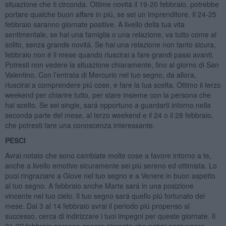
situazione che ti circonda. Ottime novitá il 19-20 febbraio, potrebbe
portare qualche buon affare in piú, se sei un imprenditore. Il 24-25
febbraio saranno giornate positive. A livello della tua vita
sentimentale, se hai una famiglia o una relazione, va tutto come al
solito, senza grande novitá. Se hai una relazione non tanto sicura,
febbraio non é il mese quando riuscirai a fare grandi passi avanti.
Potresti non vedere la situazione chiaramente, fino al giorno di San
Valentino. Con l’entrata di Mercurio nel tuo segno, da allora,
riuscirai a comprendere piú cose, e fare la tua scelta. Ottimo il terzo
weekend per chiarire tutto, per stare insieme con la persona che
hai scelto. Se sei single, sará opportuno a guardarti intorno nella
seconda parte del mese, al terzo weekend e il 24 o il 28 febbraio,
che potresti fare una conoscenza interessante.
PESCI
Avrai notato che sono cambiate molte cose a favore intorno a te,
anche a livello emotivo sicuramente sei piú sereno ed ottimista. Lo
puoi ringraziare a Giove nel tuo segno e a Venere in buon aspetto
al tuo segno. A febbraio anche Marte sará in una posizione
vincente nel tuo cielo. Il tuo segno sará quello piú fortunato del
mese. Dal 3 al 14 febbraio avrai il periodo piú propenso al
successo, cerca di indirizzare i tuoi impegni per queste giornate. Il