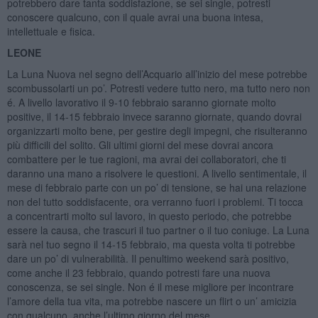
potrebbero dare tanta soddisfazione, se sei single, potresti
conoscere qualcuno, con il quale avrai una buona intesa,
intellettuale e fisica.
LEONE
La Luna Nuova nel segno dell’Acquario all’inizio del mese potrebbe
scombussolarti un po’. Potresti vedere tutto nero, ma tutto nero non
é. A livello lavorativo il 9-10 febbraio saranno giornate molto
positive, il 14-15 febbraio invece saranno giornate, quando dovrai
organizzarti molto bene, per gestire degli impegni, che risulteranno
più difficili del solito. Gli ultimi giorni del mese dovrai ancora
combattere per le tue ragioni, ma avrai dei collaboratori, che ti
daranno una mano a risolvere le questioni. A livello sentimentale, il
mese di febbraio parte con un po’ di tensione, se hai una relazione
non del tutto soddisfacente, ora verranno fuori i problemi. Ti tocca
a concentrarti molto sul lavoro, in questo periodo, che potrebbe
essere la causa, che trascuri il tuo partner o il tuo coniuge. La Luna
sarà nel tuo segno il 14-15 febbraio, ma questa volta ti potrebbe
dare un po’ di vulnerabilità. Il penultimo weekend sarà positivo,
come anche il 23 febbraio, quando potresti fare una nuova
conoscenza, se sei single. Non é il mese migliore per incontrare
l’amore della tua vita, ma potrebbe nascere un flirt o un’ amicizia
con qualcuno, anche l’ultimo giorno del mese.