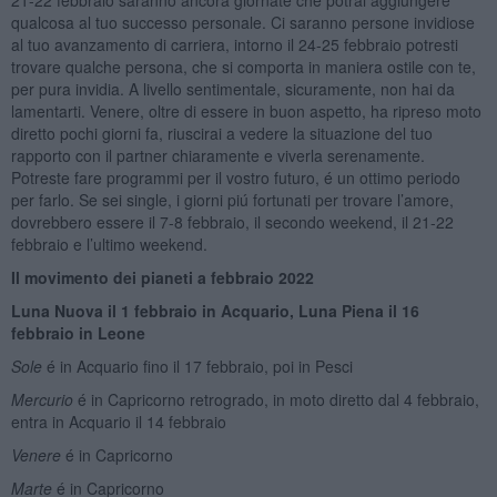
21-22 febbraio saranno ancora giornate che potrai aggiungere
qualcosa al tuo successo personale. Ci saranno persone invidiose
al tuo avanzamento di carriera, intorno il 24-25 febbraio potresti
trovare qualche persona, che si comporta in maniera ostile con te,
per pura invidia. A livello sentimentale, sicuramente, non hai da
lamentarti. Venere, oltre di essere in buon aspetto, ha ripreso moto
diretto pochi giorni fa, riuscirai a vedere la situazione del tuo
rapporto con il partner chiaramente e viverla serenamente.
Potreste fare programmi per il vostro futuro, é un ottimo periodo
per farlo. Se sei single, i giorni piú fortunati per trovare l’amore,
dovrebbero essere il 7-8 febbraio, il secondo weekend, il 21-22
febbraio e l’ultimo weekend.
Il movimento dei pianeti a febbraio 2022
Luna Nuova il
1 febbraio in Acquario, Luna Piena il 1
6
febbraio in Leone
Sole
é in Acquario fino il 17 febbraio, poi in Pesci
Mercurio
é in Capricorno retrogrado, in moto diretto dal 4 febbraio,
entra in Acquario il 14 febbraio
Venere
é in Capricorno
Marte
é in Capricorno