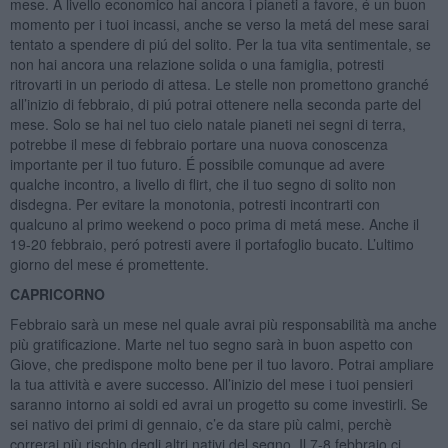
mese. A livello economico hai ancora i pianeti a favore, é un buon
momento per i tuoi incassi, anche se verso la metá del mese sarai
tentato a spendere di piú del solito. Per la tua vita sentimentale, se
non hai ancora una relazione solida o una famiglia, potresti
ritrovarti in un periodo di attesa. Le stelle non promettono granché
all’inizio di febbraio, di piú potrai ottenere nella seconda parte del
mese. Solo se hai nel tuo cielo natale pianeti nei segni di terra,
potrebbe il mese di febbraio portare una nuova conoscenza
importante per il tuo futuro. É possibile comunque ad avere
qualche incontro, a livello di flirt, che il tuo segno di solito non
disdegna. Per evitare la monotonia, potresti incontrarti con
qualcuno al primo weekend o poco prima di metá mese. Anche il
19-20 febbraio, peró potresti avere il portafoglio bucato. L’ultimo
giorno del mese é promettente.
CAPRICORNO
Febbraio sarà un mese nel quale avrai più responsabilità ma anche
più gratificazione. Marte nel tuo segno sarà in buon aspetto con
Giove, che predispone molto bene per il tuo lavoro. Potrai ampliare
la tua attività e avere successo. All’inizio del mese i tuoi pensieri
saranno intorno ai soldi ed avrai un progetto su come investirli. Se
sei nativo dei primi di gennaio, c’e da stare più calmi, perchè
correrai più rischio degli altri nativi del segno. Il 7-8 febbraio ci