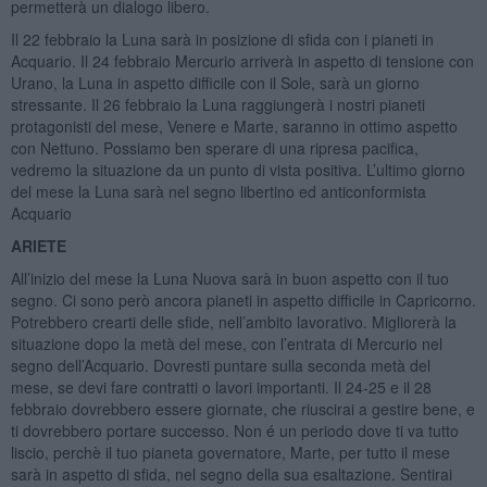
permetterà un dialogo libero.
Il 22 febbraio la Luna sarà in posizione di sfida con i pianeti in
Acquario. Il 24 febbraio Mercurio arriverà in aspetto di tensione con
Urano, la Luna in aspetto difficile con il Sole, sarà un giorno
stressante. Il 26 febbraio la Luna raggiungerà i nostri pianeti
protagonisti del mese, Venere e Marte, saranno in ottimo aspetto
con Nettuno. Possiamo ben sperare di una ripresa pacifica,
vedremo la situazione da un punto di vista positiva. L’ultimo giorno
del mese la Luna sarà nel segno libertino ed anticonformista
Acquario
ARIETE
All’inizio del mese la Luna Nuova sarà in buon aspetto con il tuo
segno. Ci sono però ancora pianeti in aspetto difficile in Capricorno.
Potrebbero crearti delle sfide, nell’ambito lavorativo. Migliorerà la
situazione dopo la metà del mese, con l’entrata di Mercurio nel
segno dell’Acquario. Dovresti puntare sulla seconda metà del
mese, se devi fare contratti o lavori importanti. Il 24-25 e il 28
febbraio dovrebbero essere giornate, che riuscirai a gestire bene, e
ti dovrebbero portare successo. Non é un periodo dove ti va tutto
liscio, perchè il tuo pianeta governatore, Marte, per tutto il mese
sarà in aspetto di sfida, nel segno della sua esaltazione. Sentirai