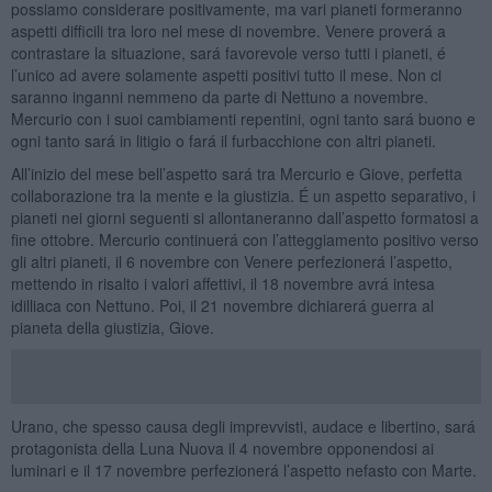
possiamo considerare positivamente, ma vari pianeti formeranno
aspetti difficili tra loro nel mese di novembre. Venere proverá a
contrastare la situazione, sará favorevole verso tutti i pianeti, é
l’unico ad avere solamente aspetti positivi tutto il mese. Non ci
saranno inganni nemmeno da parte di Nettuno a novembre.
Mercurio con i suoi cambiamenti repentini, ogni tanto sará buono e
ogni tanto sará in litigio o fará il furbacchione con altri pianeti.
All’inizio del mese bell’aspetto sará tra Mercurio e Giove, perfetta
collaborazione tra la mente e la giustizia. É un aspetto separativo, i
pianeti nei giorni seguenti si allontaneranno dall’aspetto formatosi a
fine ottobre. Mercurio continuerá con l’atteggiamento positivo verso
gli altri pianeti, il 6 novembre con Venere perfezionerá l’aspetto,
mettendo in risalto i valori affettivi, il 18 novembre avrá intesa
idilliaca con Nettuno. Poi, il 21 novembre dichiarerá guerra al
pianeta della giustizia, Giove.
Urano, che spesso causa degli imprevvisti, audace e libertino, sará
protagonista della Luna Nuova il 4 novembre opponendosi ai
luminari e il 17 novembre perfezionerá l’aspetto nefasto con Marte.