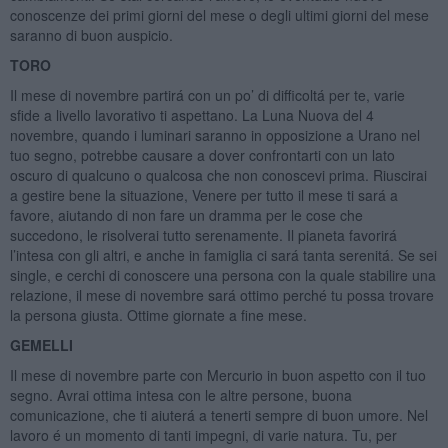
conoscenze dei primi giorni del mese o degli ultimi giorni del mese
saranno di buon auspicio.
TORO
Il mese di novembre partirá con un po’ di difficoltá per te, varie
sfide a livello lavorativo ti aspettano. La Luna Nuova del 4
novembre, quando i luminari saranno in opposizione a Urano nel
tuo segno, potrebbe causare a dover confrontarti con un lato
oscuro di qualcuno o qualcosa che non conoscevi prima. Riuscirai
a gestire bene la situazione, Venere per tutto il mese ti sará a
favore, aiutando di non fare un dramma per le cose che
succedono, le risolverai tutto serenamente. Il pianeta favorirá
l’intesa con gli altri, e anche in famiglia ci sará tanta serenitá. Se sei
single, e cerchi di conoscere una persona con la quale stabilire una
relazione, il mese di novembre sará ottimo perché tu possa trovare
la persona giusta. Ottime giornate a fine mese.
GEMELLI
Il mese di novembre parte con Mercurio in buon aspetto con il tuo
segno. Avrai ottima intesa con le altre persone, buona
comunicazione, che ti aiuterá a tenerti sempre di buon umore. Nel
lavoro é un momento di tanti impegni, di varie natura. Tu, per