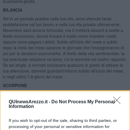
la persona giusta.
BILANCIA
Sei in un periodo positivo nella tua vita, avrai ottenuto tanta
soddisfazione nel tuo lavoro e nella tua vita privata ultimamente.
Novembre sará ancora fortunata, ma ti metterá davanti a scelte a
livello economico, dovrai trovare il modo come investire i soldi,
oppure come pagare i debiti. Subito all’inizio del mese e subito
dopo la metá del mese saranno le giornate che t’impegneranno di
piú per le decisioni economiche. A livello della vita sentimentale, la
tua eventuale relazione va bene, c’e la serenitá nel vostro rapporto.
Se sei single, e vorresti conoscere qualcuno in grado di attirare la
tua attenzione, dovresti guardarti intorno subito all’inizio del mese,
e negli ultimi 7-8 giorni del mese.
SCORPIONE
Marte pochi giorni fa é entrato nel tuo segno, ti sentirai piú sicuro di
te stesso, avrai piú forza per agire, affronterai piú coraggiosamente
QUInewsArezzo.it -
Do Not Process My Personal
le sfide della vita. Il tuo segno é governato da Marte e da Plutone,
Information
nonostante che ambedue si trovano in aspetto benefico, dovrai
tirare fuori gli artigli in certe situazioni. Il 10-11 novembre saranno
If you wish to opt-out of the sale, sharing to third parties, or
giornate di tensione, dovresti salvaguardare i tuoi beni o difenderti
processing of your personal or sensitive information for
da cattiveria. La Luna Piena del 18 novembre potrebbe farti sentire