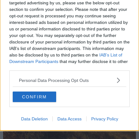
targeted advertising by us, please use the below opt-out
piú in affanno. L’arrivo di Venere nel segno del Capricorno alla metá
section to confirm your selection. Please note that after your
della prima settimana del mese sará positivo per la tua vita
opt-out request is processed you may continue seeing
sentimentale, il pianeta ci rimarrá nel segno per tutto il mese.
interest-based ads based on personal information utilized by
Agevolerá la buona riuscita della tua relazione e il buon rapporto
us or personal information disclosed to third parties prior to
con la gente circostante. Se sei single, potrebbe arrivare qualcuno
che ti sconvolgerá la vita, ma nel senso buono.
your opt-out. You may separately opt-out of the further
disclosure of your personal information by third parties on the
IAB’s list of downstream participants. This information may
also be disclosed by us to third parties on the
IAB’s List of
Downstream Participants
that may further disclose it to other
third parties.
Personal Data Processing Opt Outs
CONFIRM
Data Deletion
Data Access
Privacy Policy