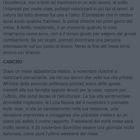
l’eccellenza, non ti limiti ad esprimerti in un solo lavoro, di solito
t’interessi per molte cose, potresti valorizzarti in piú tipi di lavori, di
natura del tutto diverso tra uno e l’altro. É probabile che in ottobre
avrai avuto qualche frainteso, lo potrai chiarire nei primi giorni del
mese. A livello relazionale, é un momento quando le cose
rimarranno come sono, non é il tempo giusto per esigere dei grossi
cambiamenti. Se sei single, potresti incontrare una persona
interessante nel tuo posto di lavoro. Verso la fine del mese avrai
ancora piú chance.
CANCRO
Dopo un mese abbastanza statico, a novembre riuscirai a
realizzarti pienamente, sia nel tuo lavoro che nella tua vita privata.
All’inizio della seconda settimana potresti avere delle spese,
inerenti alla tua famiglia oppure dovuti per la casa, oppure per
l’ufficio, che avrai deciso di ristrutturare. La tua vita sentimentale
dovrebbe migliorare, la Luna Nuova del 4 novembre ti promette
belle cose, ci sta un cambiamento nella tua relazione, una
decisione improvvisa e coraggiosa che potrebbe mettere su un
piano piú solido il vostro rapporto. Il weekend del metá mese sará
molto serena. Il 23 novembre dovrebbe essere una giornata molto
fortunata, come pure l’ultimo weekend del mese.