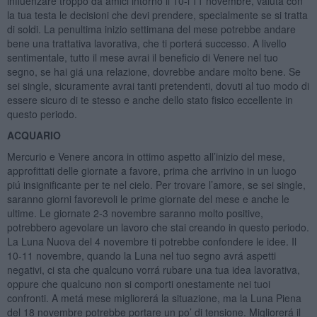
influenzare troppo da amici intorno il 10-l’11 novembre, valuta con
la tua testa le decisioni che devi prendere, specialmente se si tratta
di soldi. La penultima inizio settimana del mese potrebbe andare
bene una trattativa lavorativa, che ti porterá successo. A livello
sentimentale, tutto il mese avrai il beneficio di Venere nel tuo
segno, se hai giá una relazione, dovrebbe andare molto bene. Se
sei single, sicuramente avrai tanti pretendenti, dovuti al tuo modo di
essere sicuro di te stesso e anche dello stato fisico eccellente in
questo periodo.
ACQUARIO
Mercurio e Venere ancora in ottimo aspetto all’inizio del mese,
approfittati delle giornate a favore, prima che arrivino in un luogo
piú insignificante per te nel cielo. Per trovare l’amore, se sei single,
saranno giorni favorevoli le prime giornate del mese e anche le
ultime. Le giornate 2-3 novembre saranno molto positive,
potrebbero agevolare un lavoro che stai creando in questo periodo.
La Luna Nuova del 4 novembre ti potrebbe confondere le idee. Il
10-11 novembre, quando la Luna nel tuo segno avrá aspetti
negativi, ci sta che qualcuno vorrá rubare una tua idea lavorativa,
oppure che qualcuno non si comporti onestamente nei tuoi
confronti. A metá mese migliorerá la situazione, ma la Luna Piena
del 18 novembre potrebbe portare un po’ di tensione. Migliorerá il