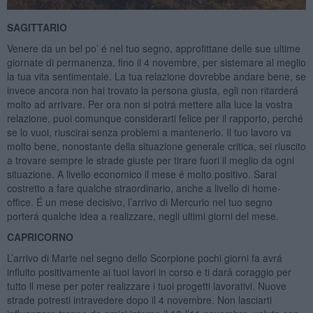
SAGITTARIO
Venere da un bel po’ é nel tuo segno, approfittane delle sue ultime
giornate di permanenza, fino il 4 novembre, per sistemare al meglio
la tua vita sentimentale. La tua relazione dovrebbe andare bene, se
invece ancora non hai trovato la persona giusta, egli non ritarderá
molto ad arrivare. Per ora non si potrá mettere alla luce la vostra
relazione, puoi comunque considerarti felice per il rapporto, perché
se lo vuoi, riuscirai senza problemi a mantenerlo. Il tuo lavoro va
molto bene, nonostante della situazione generale critica, sei riuscito
a trovare sempre le strade giuste per tirare fuori il meglio da ogni
situazione. A livello economico il mese é molto positivo. Sarai
costretto a fare qualche straordinario, anche a livello di home-
office. É un mese decisivo, l’arrivo di Mercurio nel tuo segno
porterá qualche idea a realizzare, negli ultimi giorni del mese.
CAPRICORNO
L’arrivo di Marte nel segno dello Scorpione pochi giorni fa avrá
influito positivamente ai tuoi lavori in corso e ti dará coraggio per
tutto il mese per poter realizzare i tuoi progetti lavorativi. Nuove
strade potresti intravedere dopo il 4 novembre. Non lasciarti