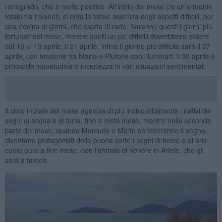
retrogrado, che é molto positivo. All’inizio del mese c’e un’armonia
totale tra i pianeti, si nota la totale assenza degli aspetti difficili, per
una decina di giorni, che capita di rado. Saranno questi i giorni piú
fortunati del mese, mentre quelli un po’ difficili dovrebbero essere
dal 10 al 13 aprile, il 21 aprile, infine il giorno piú difficile sará il 27
aprile, con tensione tra Marte e Plutone con i luminari. Il 30 aprile é
probabile inquetudine o incertezza in vari situazioni sentimentali.
Il cielo iniziale del mese agevola di piú indiscutibilmente i nativi dei
segni di acqua e di terra, fino a metá mese, mentre nella seconda
parte del mese, quando Mercurio e Marte cambieranno il segno,
diventano protagonisti della buona sorte i segni di fuoco e di aria,
come pure a fine mese, con l’entrata di Venere in Ariete, che gli
sará a favore.