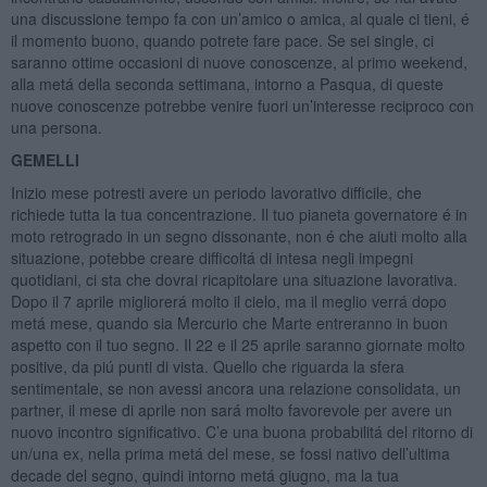
una discussione tempo fa con un’amico o amica, al quale ci tieni, é
il momento buono, quando potrete fare pace. Se sei single, ci
saranno ottime occasioni di nuove conoscenze, al primo weekend,
alla metá della seconda settimana, intorno a Pasqua, di queste
nuove conoscenze potrebbe venire fuori un’interesse reciproco con
una persona.
GEMELLI
Inizio mese potresti avere un periodo lavorativo difficile, che
richiede tutta la tua concentrazione. Il tuo pianeta governatore é in
moto retrogrado in un segno dissonante, non é che aiuti molto alla
situazione, potebbe creare difficoltá di intesa negli impegni
quotidiani, ci sta che dovrai ricapitolare una situazione lavorativa.
Dopo il 7 aprile migliorerá molto il cielo, ma il meglio verrá dopo
metá mese, quando sia Mercurio che Marte entreranno in buon
aspetto con il tuo segno. Il 22 e il 25 aprile saranno giornate molto
positive, da piú punti di vista. Quello che riguarda la sfera
sentimentale, se non avessi ancora una relazione consolidata, un
partner, il mese di aprile non sará molto favorevole per avere un
nuovo incontro significativo. C’e una buona probabilitá del ritorno di
un/una ex, nella prima metá del mese, se fossi nativo dell’ultima
decade del segno, quindi intorno metá giugno, ma la tua