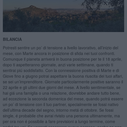
BILANCIA
Potresti sentire un po’ di tensione a livello lavorativo, all’inizio del
mese, con Marte ancora in posizione di sfida nei tuoi confronti.
Comunque il pianeta arriverá in buona posizione per te il 18 aprile,
dopo ti aspetteranno giornate, anzi varie settimane, quando ti
sentirai piú soddisfatto. Con la connessione positiva di Marte e di
Giove fino a giugno potrai aspettare la buona riuscita dei tuoi affari,
se sei un’imprenditore. Giornate particolarmente positive saranno il
22 aprile e gli ultimi due giorni del mese. A livello sentimentale, se
hai giá una famiglia o una relazione, dovrebbe andare tutto bene,
ad eccezione la seconda domenica del mese, quando potrá essere
un po’ di tensione con il tuo partner, specialmente se fossi nativo
dell’ultima decade del segno, intorno metá di ottobre. Se fossi
single, é probabile che avrai rivisto una persona ultimamente, ma
per ora non é possibile a fare previsioni a lungo termine, come