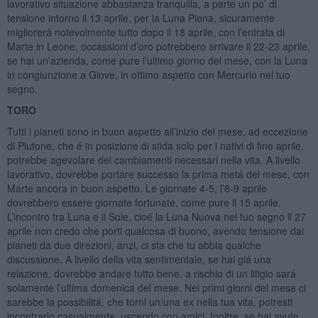
lavorativo situazione abbastanza tranquilla, a parte un po’ di
tensione intorno il 13 aprile, per la Luna Piena, sicuramente
migliorerá notevolmente tutto dopo il 18 aprile, con l’entrata di
Marte in Leone, occassioni d’oro potrebbero arrivare il 22-23 aprile,
se hai un’azienda, come pure l’ultimo giorno del mese, con la Luna
in congiunzione a Giove, in ottimo aspetto con Mercurio nel tuo
segno.
TORO
Tutti i pianeti sono in buon aspetto all’inizio del mese, ad eccezione
di Plutone, che é in posizione di sfida solo per i nativi di fine aprile,
potrebbe agevolare dei cambiamenti necessari nella vita. A livello
lavorativo, dovrebbe portare successo la prima metá del mese, con
Marte ancora in buon aspetto. Le giornate 4-5, l’8-9 aprile
dovrebbero essere giornate fortunate, come pure il 15 aprile.
L’incontro tra Luna e il Sole, cioé la Luna Nuova nel tuo segno il 27
aprile non credo che porti qualcosa di buono, avendo tensione dai
pianeti da due direzioni, anzi, ci sta che tu abbia qualche
discussione. A livello della vita sentimentale, se hai giá una
relazione, dovrebbe andare tutto bene, a rischio di un litigio sará
solamente l’ultima domenica del mese. Nei primi giorni del mese ci
sarebbe la possibilitá, che torni un/una ex nella tua vita, potresti
incontrarlo casualmente, uscendo con amici. Inoltre, se hai avuto