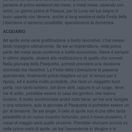
persone al primo weekend del mese, a metá mese, uscendo con
amici, un giorno prima di Pasqua, per la Luna nel tuo segno in
buon aspetto con Venere, anche al long weekend della Festa della
Liberzione ci saranno possibilitá, specialmente la domenica.
ACQUARIO
Ad aprile avrai varie gratificazione a livello lavorativo, c’hai messo
tanto impegno ultimamente. Se sei un’imprenditore, nella prima
parte del mese avrai conferme a livello economico. Giove é sempre
in ottimo aspetto, aiuterá alla realizzazione di quello che vorresti.
Nella giornata della Pasquetta, potresti prendere una decisione
scomoda ma risolutiva. La Festa della Liberazione la passerai
spensierata, finalmente potrai ritagliare un po’ di tempo per il
riposo, ed é anche molto probabile, che farai un viaggetto fuori
porta, non tanto lontano, dal dove abiti, oppure in un luogo, dove
vai di solito, potrebbe essere la casa dei genitori, che stanno
lontano. A livello sentimentale andrá tutto bene, se hai una famiglia
o una relazione, solo la giornata di Pasquetta ci potrebbe essere un
po’ di tensione. Se sei single, il cielo di aprile non é che offre tanta
possibilitá di un nuovo incontro fortunato, peró il mese prossimo, il
mese di maggio sará quello vincente. Potrebbe ritornare un/una ex,
nelle prima metá di aprile, se hai l’ascendente in Vergine o in