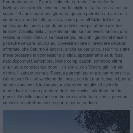
Fortunatamente, il 7 aprile il pianeta riprende il moto diretto,
inizierai a risolvere le cose nel modo migliore. La Luna sará nel tuo
segno il 9 aprile, sará una giornata, quando potrebbe arrivare una
conferma, non del tutto positiva, come pure all’inizio dell’ultima
settimana del mese, quando peró devi stare piú attento alle tue
finanze. A livello della vita sentimentale, se non avessi ancora una
relazione consolidata, o se fossi single, nei primi giorni del mese ti
potrebbe cercare un/una ex. Dovresti evitare di prendere decisioni
affrettate, che Saturno é ancora, anche se per poco, solo fino a fine
mese prossimo in connessione di sfida, specialmente se tu fossi
nato dopo metá settembre. Meno complicazioni potrebbe offrirti
una nuova conoscenza dopo il 14 aprile, con Venere giá in moto
diretto. Il sabato prima di Pasqua potresti fare una incontro positivo.
Come pure l’ultimo weekend del mese, con la Luna Nuova in buona
connessione con il tuo segno, ma sarebbe meglio ad avere la
mente lucida, a non prendere delle conclusioni affrettate, per la
prossimitá della congiunzione Venere con Nettuno, che la persona
conosciuta potrebbe anche sparire per un periodo.