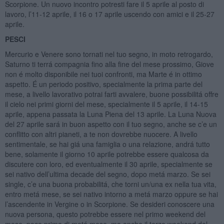
Scorpione. Un nuovo incontro potresti fare il 5 aprile al posto di
lavoro, l’11-12 aprile, il 16 o 17 aprile uscendo con amici e il 25-27
aprile.
PESCI
Mercurio e Venere sono tornati nel tuo segno, in moto retrogardo,
Saturno ti terrá compagnia fino alla fine del mese prossimo, Giove
non é molto disponibile nei tuoi confronti, ma Marte é in ottimo
aspetto. É un periodo positivo, specialmente la prima parte del
mese, a livello lavorativo potrai farti avvalere, buone possibilitá offre
il cielo nei primi giorni del mese, specialmente il 5 aprile, il 14-15
aprile, appena passata la Luna Piena del 13 aprile. La Luna Nuova
del 27 aprile sará in buon aspetto con il tuo segno, anche se c’e un
conflitto con altri pianeti, a te non dovrebbe nuocere. A livello
sentimentale, se hai giá una famiglia o una relazione, andrá tutto
bene, solamente il giorno 10 aprile potrebbe essere qualcosa da
discutere con loro, ed eventualmente il 30 aprile, specialmente se
sei nativo dell’ultima decade del segno, dopo metá marzo. Se sei
single, c’e una buona probabilitá, che torni un/una ex nella tua vita,
entro metá mese, se sei nativo intorno a metá marzo oppure se hai
l’ascendente in Vergine o in Scorpione. Se desideri conoscere una
nuova persona, questo potrebbe essere nel primo weekend del