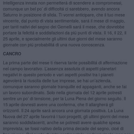
intelligenza innata non permetterá di scendere a compromessi,
comunque un bel po’ di difficoltá ci sarebbero, avendo ancora
Saturno in posizione di sfida. Ti vorrei anticipare, che il tuo mese
vincente, dal punto di vista sentimentale, sará il mese di maggio,
per tanti nativi del segno dei Gemelli sará il mese, che dovrebbe
portare la felicitá e soddisfazioni da piú punti di vista. Il 16, il 22, il
25 aprile, e specialmente gli ultimi due giorni del mese saranno
giornate con piú probabilitá di una nuova conoscenza.
CANCRO
La prima parte del mese ti riserva tante possibilitá di affermazione
nel campo lavorativo. L’assenza assoluta di aspetti planetari
negativi in questo periodo e vari aspetti positivi tra i pianeti
agevolerá la riuscita delle tue imprese, se hai un’azienda,
comunque saranno giornate tranquille ed appaganti, anche se fai
un lavoro subordinato. Solo nella giornata del 12 aprile potresti
sentire un po’ di tensione, per la Luna Piena del giorno seguito. Il
15 aprile dovresti avere una conferma, che ti allargherá gli
orizzonti. Il 24 aprile sará ancora una giornata positiva. La Luna
Nuova del 27 aprile favorirá i tuoi progetti, gli ultimi giorni del mese
saranno soddisfacenti, anche se potresti avere qualche spesa
imprevista, se fossi nativo della prima decade del segno, cioé di