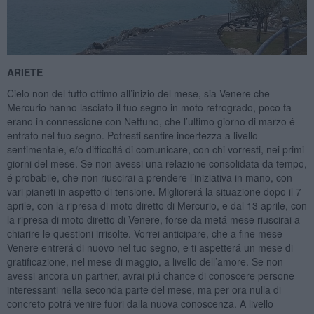
ARIETE
Cielo non del tutto ottimo all’inizio del mese, sia Venere che
Mercurio hanno lasciato il tuo segno in moto retrogrado, poco fa
erano in connessione con Nettuno, che l’ultimo giorno di marzo é
entrato nel tuo segno. Potresti sentire incertezza a livello
sentimentale, e/o difficoltá di comunicare, con chi vorresti, nei primi
giorni del mese. Se non avessi una relazione consolidata da tempo,
é probabile, che non riuscirai a prendere l’iniziativa in mano, con
vari pianeti in aspetto di tensione. Migliorerá la situazione dopo il 7
aprile, con la ripresa di moto diretto di Mercurio, e dal 13 aprile, con
la ripresa di moto diretto di Venere, forse da metá mese riuscirai a
chiarire le questioni irrisolte. Vorrei anticipare, che a fine mese
Venere entrerá di nuovo nel tuo segno, e ti aspetterá un mese di
gratificazione, nel mese di maggio, a livello dell’amore. Se non
avessi ancora un partner, avrai piú chance di conoscere persone
interessanti nella seconda parte del mese, ma per ora nulla di
concreto potrá venire fuori dalla nuova conoscenza. A livello