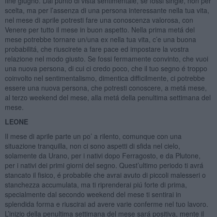
fine giugno. Dal punto di vista sentimentale, se fossi single, non per
scelta, ma per l’assenza di una persona interessante nella tua vita,
nel mese di aprile potresti fare una conoscenza valorosa, con
Venere per tutto il mese in buon aspetto. Nella prima metá del
mese potrebbe tornare un/una ex nella tua vita, c’e una buona
probabilitá, che riuscirete a fare pace ed impostare la vostra
relazione nel modo giusto. Se fossi fermamente convinto, che vuoi
una nuova persona, di cui ci credo poco, che il tuo segno é troppo
coinvolto nel sentimentalismo, dimentica difficilmente, ci potrebbe
essere una nuova persona, che potresti conoscere, a metá mese,
al terzo weekend del mese, alla metá della penultima settimana del
mese.
LEONE
Il mese di aprile parte un po’ a rilento, comunque con una
situazione tranquilla, non ci sono aspetti di sfida nel cielo,
solamente da Urano, per i nativi dopo Ferragosto, e da Plutone,
per i nativi dei primi giorni del segno. Quest’ultimo periodo ti avrá
stancato il fisico, é probabile che avrai avuto di piccoli malesseri o
stanchezza accumulata, ma ti riprenderai piú forte di prima,
specialmente dal secondo weekend del mese ti sentirai in
splendida forma e riuscirai ad avere varie conferme nel tuo lavoro.
L’inizio della penultima settimana del mese sará positiva, mente il