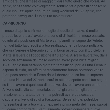
anticipare, che il mese di maggio ti dará tutto quello che vorrai. Ad
aprile, senza tanto coinvolgimento sentimentale potresti conoscere
qualcuno il 22 aprile oppure nel long weekend del 25 aprile, che
potrebbe risvegliare il tuo spirito avventuriero.
CAPRICORNO
Il mese di aprile sarà molto meglio di quello di marzo, é molto
probabile, che avrai avuto una serie di difficoltá nel mese passato,
dovuto alla posizione di Marte e vari pianeti nel segno dell’Ariete,
non del tutto favorevoli alla tua realizzazione. La buona notizia é,
che ora Venere e Mercurio sono in buon aspetto con il tuo cielo, e
Marte si leverá dall’opposizione il 18 aprile. A livello lavorativo, dalla
seconda settimana del mese dovresti avere possibilitá migliori. Il
12-13 aprile non saranno giornate fantastiche, per la Luna Piena in
aspetto di sfida, un affare particolarmente buona potrebbe venire
fuori poco prima della Festa della Liberazione, sa hai un’impresa.
La Luna Nuova del 27 aprile sará in ottimo aspetto con il tuo segno,
se il tuo lavoro é qualcosa di creativo, dovresti avere una conferma.
A livello della vita sentimentale, se hai giá una famiglia o una
relazione, andrá tutto bene, ma potresti avere qualcosa da
discutere a livello di soldi a Pasquetta. Se sei single, potrebbe
ripresentarsi nella tua vita un ex, nella prima metá del mese, saprai
tu, come comportarti. Eventualmente potresti conoscere nuove