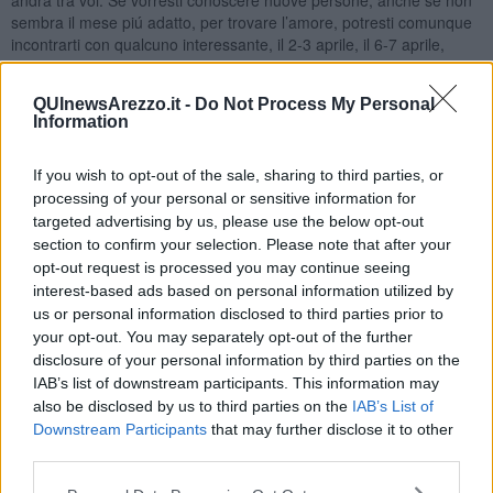
andrá tra voi. Se vorresti conoscere nuove persone, anche se non
sembra il mese piú adatto, per trovare l’amore, potresti comunque
incontrarti con qualcuno interessante, il 2-3 aprile, il 6-7 aprile,
uscendo con amici. L’11-13 aprile cerca di evitare una lite, sono
giornate controindicate. Avrai ancora chance il 16-17 aprile, il 22
QUInewsArezzo.it -
Do Not Process My Personal
aprile e specialmente gli ultimi due giorni del mese, per fare una
Information
conoscenza valorosa.
SCORPIONE
If you wish to opt-out of the sale, sharing to third parties, or
É un periodo abbastanza positivo per il tuo segno, a parte per i
processing of your personal or sensitive information for
nativi dell’inizio del segno, del 23-24 ottobre, che potrebbero
targeted advertising by us, please use the below opt-out
sentirsi persi e poco soddisfatti nei primi giorni del mese,
section to confirm your selection. Please note that after your
probabilmente senza un vero motivo. A livello lavorativo va piú che
opt-out request is processed you may continue seeing
bene, Marte é sempre in ottimo aspetto nella prima metá del mese,
interest-based ads based on personal information utilized by
se sei un imprenditore, potresti arrivare al successo con facilitá.
us or personal information disclosed to third parties prior to
Ottimo cielo il 4-5 aprile, anche il 9 aprile. A Pasquetta ci sará un
your opt-out. You may separately opt-out of the further
po’ di tensione tra i pianeti e la Luna, di cui potrebbero essere
disclosure of your personal information by third parties on the
coinvolti i nativi dell’inizio segno. Il 23-24 aprile ottima ripresa,
IAB’s list of downstream participants. This information may
potresti realizzare le tue idee, se hai un’azienda. L’ultima domenica
also be disclosed by us to third parties on the
IAB’s List of
del mese sará un po’ critica, potresti scoprirti incapace ai
Downstream Participants
that may further disclose it to other
compromessi. A livello sentimentale, se hai giá una famiglia o una
third parties.
relazione, dovrebbe andare tutto bene, un po’ di tensione potrebbe
esserci solamente alla seconda domenica del mese. Se sei single,