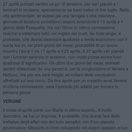
27 aprile potresti sentire un po’ di tensione, per vari pianeti e i
luminari in tensione, specialmente se fossi nativo di fine luglio. Nella
vita sentimentale, se avessi giá una famiglia o una relazione,
giornate di tensione potrebbero essere solamente il 13 aprile e il
giorno della Pasquetta, ma con Giove in ottima connessione
riuscirai a sistemare tutto nel miglior dei modi. Se fossi single, é
probabile, che dovrai sistemare qualcosa a livello economico con il
tuo/la tua ex nei primi giorni del mese, probabilitá di un nuovo
incontro l’avrai il 16-17 aprile e il 25 aprile. Il 27 aprile vari pianeti
con i luminari saranno in tensione, non credo possa venire fuori
qualcosa di significativo. Gli ultimi due giorni del mese, potresti
sentirti affascinato da una persona, per la congiunzione di Venere e
Nettuno, ma per ora sará meglio ad evitare delle conclusioni
affrettate sul suo conto. Da fine aprile per un mesetto avrai Venere
in ottima connessione, sará il periodo piú adatto per trovare la
persona giusta.
VERGINE
Il mese di aprile parte con Marte in ottimo aspetto. A livello
lavorativo, se hai un’impresa, é probabile, che dovrai fare delle
trattative degli affari non del tutto semplici, con il tuo pianeta
governatore, Mercurio in moto retrogrado nel segno opposto al tuo.