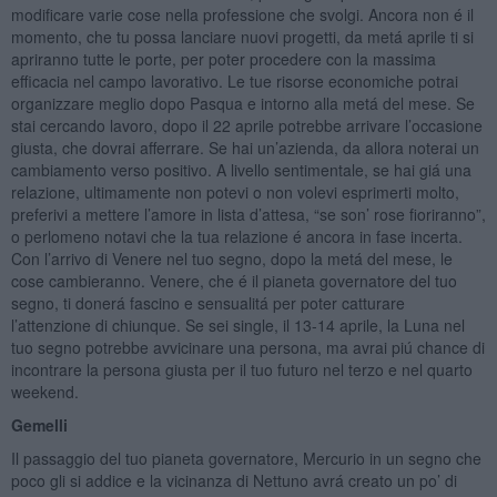
modificare varie cose nella professione che svolgi. Ancora non é il
momento, che tu possa lanciare nuovi progetti, da metá aprile ti si
apriranno tutte le porte, per poter procedere con la massima
efficacia nel campo lavorativo. Le tue risorse economiche potrai
organizzare meglio dopo Pasqua e intorno alla metá del mese. Se
stai cercando lavoro, dopo il 22 aprile potrebbe arrivare l’occasione
giusta, che dovrai afferrare. Se hai un’azienda, da allora noterai un
cambiamento verso positivo. A livello sentimentale, se hai giá una
relazione, ultimamente non potevi o non volevi esprimerti molto,
preferivi a mettere l’amore in lista d’attesa, “se son’ rose fioriranno”,
o perlomeno notavi che la tua relazione é ancora in fase incerta.
Con l’arrivo di Venere nel tuo segno, dopo la metá del mese, le
cose cambieranno. Venere, che é il pianeta governatore del tuo
segno, ti donerá fascino e sensualitá per poter catturare
l’attenzione di chiunque. Se sei single, il 13-14 aprile, la Luna nel
tuo segno potrebbe avvicinare una persona, ma avrai piú chance di
incontrare la persona giusta per il tuo futuro nel terzo e nel quarto
weekend.
Gemelli
Il passaggio del tuo pianeta governatore, Mercurio in un segno che
poco gli si addice e la vicinanza di Nettuno avrá creato un po’ di