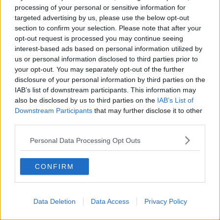
di non dichiarare guerra a tutto il mondo che ti circonda, ma sorvola
processing of your personal or sensitive information for
sulle cose di poco importanza. Nella tua vita sentimentale,
targeted advertising by us, please use the below opt-out
l’incertezza dell’inizio del mese piano piano sparirá. L’inizio del
section to confirm your selection. Please note that after your
secondo weekend sará piú gradevole, ma attenzione di non
opt-out request is processed you may continue seeing
perderti in una situazione ambigua, per lo zampino di Luna-
interest-based ads based on personal information utilized by
Nettuno. Il 13 aprile sará una giornata critica, a rischio di un litigio.
us or personal information disclosed to third parties prior to
L’entrata di Venere nel segno del Toro il 14 aprile ti sará a favore.
your opt-out. You may separately opt-out of the further
Se sei single, la terza domenica del mese potrebbe arrivare la
disclosure of your personal information by third parties on the
persona giusta, con la quale stabilire un rapporto duraturo. Il 22-23
aprile un incontro potrebbe portare solo ad una breve conoscenza.
IAB’s list of downstream participants. This information may
Per la tua eventuale relazione la metá della penultima settimana,
also be disclosed by us to third parties on the
IAB’s List of
come pure il 27 aprile potrebbero essere critici.
Downstream Participants
that may further disclose it to other
third parties.
Sagittario
Nel mese di aprile parti con tanto entusiasmo, prima di tutto a livello
Personal Data Processing Opt Outs
sentimentale dovresti sentire la rinascita, con la posizione
favorevole di Venere nel segno-amico Ariete, fino il 13 aprile. Marte
CONFIRM
é in posizione di sfida, avrai molto da lavorare, o se attualmente
non puoi lavorare per il colore della tua zona, concentrerai le tue
energie, per poter programmare un buon futuro per la tua azienda.
Il 12 aprile la Luna Nuova sará nel segno-amico Ariete, potrebbe
Data Deletion
Data Access
Privacy Policy
aprire nuovi orizzonti. A livello lavorativo dopo il 20 aprile avrai un
nuovo approccio al lavoro, Marte sará giá in una posizione piú