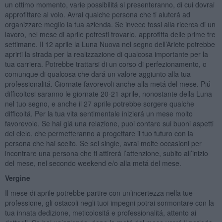
un ottimo momento, varie possibilitá si presenteranno, di cui dovrai
approfittare al volo. Avrai qualche persona che ti aiuterá ad
organizzare meglio la tua azienda. Se invece fossi alla ricerca di un
lavoro, nel mese di aprile potresti trovarlo, approfitta delle prime tre
settimane. Il 12 aprile la Luna Nuova nel segno dell’Ariete potrebbe
aprirti la strada per la realizzazione di qualcosa importante per la
tua carriera. Potrebbe trattarsi di un corso di perfezionamento, o
comunque di qualcosa che dará un valore aggiunto alla tua
professionalitá. Giornate favorevoli anche alla metá del mese. Piú
difficoltosi saranno le giornate 20-21 aprile, nonostante della Luna
nel tuo segno, e anche il 27 aprile potrebbe sorgere qualche
difficoltá. Per la tua vita sentimentale inizierá un mese molto
favorevole. Se hai giá una relazione, puoi contare sui buoni aspetti
del cielo, che permetteranno a progettare il tuo futuro con la
persona che hai scelto. Se sei single, avrai molte occasioni per
incontrare una persona che ti attirerá l’attenzione, subito all’inizio
del mese, nel secondo weekend e/o alla metá del mese.
Vergine
Il mese di aprile potrebbe partire con un’incertezza nella tue
professione, gli ostacoli negli tuoi impegni potrai sormontare con la
tua innata dedizione, meticolositá e professionalitá, attento ai