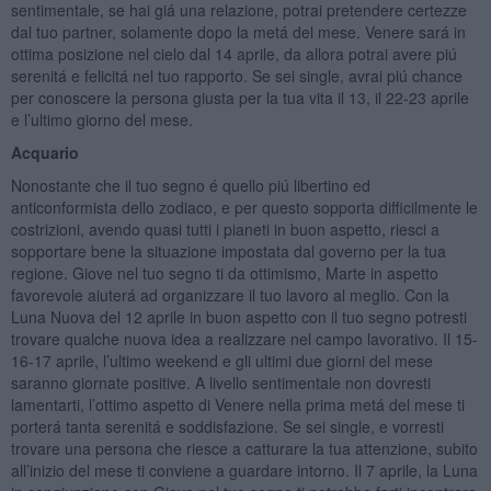
sentimentale, se hai giá una relazione, potrai pretendere certezze
dal tuo partner, solamente dopo la metá del mese. Venere sará in
ottima posizione nel cielo dal 14 aprile, da allora potrai avere piú
serenitá e felicitá nel tuo rapporto. Se sei single, avrai piú chance
per conoscere la persona giusta per la tua vita il 13, il 22-23 aprile
e l’ultimo giorno del mese.
Acquario
Nonostante che il tuo segno é quello piú libertino ed
anticonformista dello zodiaco, e per questo sopporta difficilmente le
costrizioni, avendo quasi tutti i pianeti in buon aspetto, riesci a
sopportare bene la situazione impostata dal governo per la tua
regione. Giove nel tuo segno ti da ottimismo, Marte in aspetto
favorevole aiuterá ad organizzare il tuo lavoro al meglio. Con la
Luna Nuova del 12 aprile in buon aspetto con il tuo segno potresti
trovare qualche nuova idea a realizzare nel campo lavorativo. Il 15-
16-17 aprile, l’ultimo weekend e gli ultimi due giorni del mese
saranno giornate positive. A livello sentimentale non dovresti
lamentarti, l’ottimo aspetto di Venere nella prima metá del mese ti
porterá tanta serenitá e soddisfazione. Se sei single, e vorresti
trovare una persona che riesce a catturare la tua attenzione, subito
all’inizio del mese ti conviene a guardare intorno. Il 7 aprile, la Luna