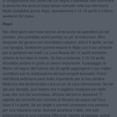
in congiunzione con Giove nel tuo segno ti potrebbe farti incontrare
la persona che avrá un’importanza notevole nella tua vita futura.
Molte possibilitá anche dopo, specialmente il 15-16 aprile e l’ultimo
weekend del mese.
Pesci
Nei ultimi giorni del mese scorso avrai avuto da spendere piú del
previsto, che potrebbe averti portato un po’ di malumore. Altre
sorprese del genere non dovrebbero esserci, solo il 9 aprile, se hai
una famiglia, facilmente potresti essere in litigio con il tuo consorte
per la gestione dei soldi. La Luna Nuova del 12 aprile potrebbe
chiarire le tue idee in merito. Se hai un’azienda, il 18-19 aprile
dovrebbe andare in porto un lavoro importante. Il passaggio di
Marte nel segno del Cancro dal 22 aprile aggiungerá il suo miglior
contributo per la realizzazione dei tuoi progetti lavorativi, l’inizio
dell’ultima settimana sará molto importante per la tua carriera.
Nella tua vita sentimentale c’era un po’ di caos ultimamente. Se hai
giá una famiglia, puó essere che ti vogliano incolpare per delle
cose che non hai commesse, all’inizio del primo weekend. Ti
aspetta piú serenitá con l’entrata di Venere nel segno del Toro,
dopo il 14 aprile. Se sei single e vorresti conoscere una persona
per una relazione seria, dovresti accettare il fatto, che solo
proponendoti in una maniera differente rispetto al passato, potrai