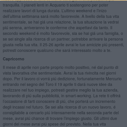
tranquilla. I pianeti lenti in Acquario ti sostengono per poter
realizzare lavori di lunga durata. L’ultimo weekend e l’inizo
dell’ultima settimana sará molto favorevole. A livello della tua vita
sentimentale, se hai giá una relazione, la tua situazione la vedrai
piú serena, arriveranno le conferme che aspettavi da tanto. Il
secondo weekend é molto favorevole, sia se hai giá una famiglia, o
se sei single alla ricerca di un partner, potrebbe arrivare la persona
giusta nella tua vita. Il 25-26 aprile avrai le tue amicizie piú presenti,
potresti conoscere qualcuno che sará interessato molto a te.
Capricorno
Il mese di aprile non parte proprio molto positivo, né dal punto di
vista lavorativa che sentimentale. Avrai la tua rivincita nei giorni
dopo. Per il lavoro ci vorrá piú dedizione, fortunatamente Mercurio
entrando nel segno del Toro il 19 aprile ti dará nuove idee da
realizzare nel tuo impiego, potresti gestire meglio la tua azienda,
lavorando di piú sulla pubblicitá, in smart-working. La rete ti offrirá
l’occasione di farti conoscere di piú, che porterá un incremento
degli incassi nel futuro. Se sei alla ricerca di un nuovo lavoro, é
consigliabile a cercarlo piú intensamente nella seconda parte del
mese, avrai piú chance di trovare l’impiego giusto. Gli ultimi due
giorni del mese avrai piú spese del previsto. Nella tua vita