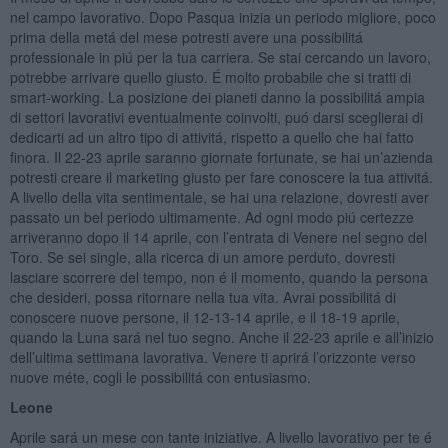
nel campo lavorativo. Dopo Pasqua inizia un periodo migliore, poco
prima della metá del mese potresti avere una possibilitá
professionale in piú per la tua carriera. Se stai cercando un lavoro,
potrebbe arrivare quello giusto. É molto probabile che si tratti di
smart-working. La posizione dei pianeti danno la possibilitá ampia
di settori lavorativi eventualmente coinvolti, puó darsi sceglierai di
dedicarti ad un altro tipo di attivitá, rispetto a quello che hai fatto
finora. Il 22-23 aprile saranno giornate fortunate, se hai un’azienda
potresti creare il marketing giusto per fare conoscere la tua attivitá.
A livello della vita sentimentale, se hai una relazione, dovresti aver
passato un bel periodo ultimamente. Ad ogni modo piú certezze
arriveranno dopo il 14 aprile, con l’entrata di Venere nel segno del
Toro. Se sei single, alla ricerca di un amore perduto, dovresti
lasciare scorrere del tempo, non é il momento, quando la persona
che desideri, possa ritornare nella tua vita. Avrai possibilitá di
conoscere nuove persone, il 12-13-14 aprile, e il 18-19 aprile,
quando la Luna sará nel tuo segno. Anche il 22-23 aprile e all’inizio
dell’ultima settimana lavorativa. Venere ti aprirá l’orizzonte verso
nuove méte, cogli le possibilitá con entusiasmo.
Leone
Aprile sará un mese con tante iniziative. A livello lavorativo per te é