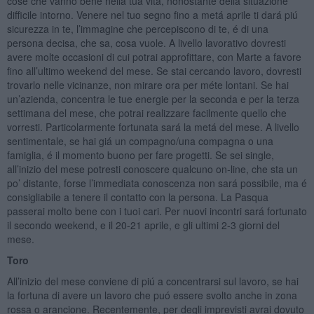
cose che vanno bene nella tua vita, nonostante della situazione
difficile intorno. Venere nel tuo segno fino a metá aprile ti dará piú
sicurezza in te, l’immagine che percepiscono di te, é di una
persona decisa, che sa, cosa vuole. A livello lavorativo dovresti
avere molte occasioni di cui potrai approfittare, con Marte a favore
fino all’ultimo weekend del mese. Se stai cercando lavoro, dovresti
trovarlo nelle vicinanze, non mirare ora per méte lontani. Se hai
un’azienda, concentra le tue energie per la seconda e per la terza
settimana del mese, che potrai realizzare facilmente quello che
vorresti. Particolarmente fortunata sará la metá del mese. A livello
sentimentale, se hai giá un compagno/una compagna o una
famiglia, é il momento buono per fare progetti. Se sei single,
all’inizio del mese potresti conoscere qualcuno on-line, che sta un
po’ distante, forse l’immediata conoscenza non sará possibile, ma é
consigliabile a tenere il contatto con la persona. La Pasqua
passerai molto bene con i tuoi cari. Per nuovi incontri sará fortunato
il secondo weekend, e il 20-21 aprile, e gli ultimi 2-3 giorni del
mese.
Toro
All’inizio del mese conviene di piú a concentrarsi sul lavoro, se hai
la fortuna di avere un lavoro che puó essere svolto anche in zona
rossa o arancione. Recentemente, per degli imprevisti avrai dovuto