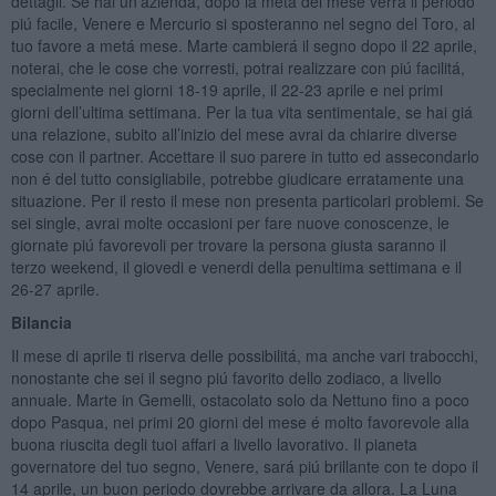
dettagli. Se hai un’azienda, dopo la metá del mese verrá il periodo
piú facile, Venere e Mercurio si sposteranno nel segno del Toro, al
tuo favore a metá mese. Marte cambierá il segno dopo il 22 aprile,
noterai, che le cose che vorresti, potrai realizzare con piú facilitá,
specialmente nei giorni 18-19 aprile, il 22-23 aprile e nei primi
giorni dell’ultima settimana. Per la tua vita sentimentale, se hai giá
una relazione, subito all’inizio del mese avrai da chiarire diverse
cose con il partner. Accettare il suo parere in tutto ed assecondarlo
non é del tutto consigliabile, potrebbe giudicare erratamente una
situazione. Per il resto il mese non presenta particolari problemi. Se
sei single, avrai molte occasioni per fare nuove conoscenze, le
giornate piú favorevoli per trovare la persona giusta saranno il
terzo weekend, il giovedi e venerdi della penultima settimana e il
26-27 aprile.
Bilancia
Il mese di aprile ti riserva delle possibilitá, ma anche vari trabocchi,
nonostante che sei il segno piú favorito dello zodiaco, a livello
annuale. Marte in Gemelli, ostacolato solo da Nettuno fino a poco
dopo Pasqua, nei primi 20 giorni del mese é molto favorevole alla
buona riuscita degli tuoi affari a livello lavorativo. Il pianeta
governatore del tuo segno, Venere, sará piú brillante con te dopo il
14 aprile, un buon periodo dovrebbe arrivare da allora. La Luna