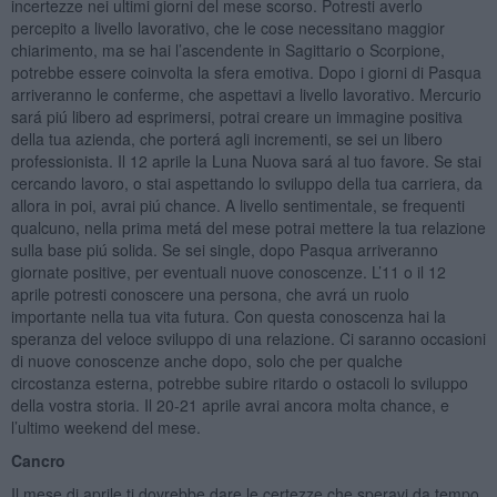
incertezze nei ultimi giorni del mese scorso. Potresti averlo
percepito a livello lavorativo, che le cose necessitano maggior
chiarimento, ma se hai l’ascendente in Sagittario o Scorpione,
potrebbe essere coinvolta la sfera emotiva. Dopo i giorni di Pasqua
arriveranno le conferme, che aspettavi a livello lavorativo. Mercurio
sará piú libero ad esprimersi, potrai creare un immagine positiva
della tua azienda, che porterá agli incrementi, se sei un libero
professionista. Il 12 aprile la Luna Nuova sará al tuo favore. Se stai
cercando lavoro, o stai aspettando lo sviluppo della tua carriera, da
allora in poi, avrai piú chance. A livello sentimentale, se frequenti
qualcuno, nella prima metá del mese potrai mettere la tua relazione
sulla base piú solida. Se sei single, dopo Pasqua arriveranno
giornate positive, per eventuali nuove conoscenze. L’11 o il 12
aprile potresti conoscere una persona, che avrá un ruolo
importante nella tua vita futura. Con questa conoscenza hai la
speranza del veloce sviluppo di una relazione. Ci saranno occasioni
di nuove conoscenze anche dopo, solo che per qualche
circostanza esterna, potrebbe subire ritardo o ostacoli lo sviluppo
della vostra storia. Il 20-21 aprile avrai ancora molta chance, e
l’ultimo weekend del mese.
Cancro
Il mese di aprile ti dovrebbe dare le certezze che speravi da tempo,