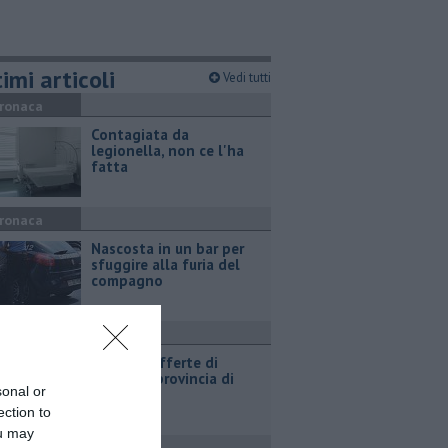
imi articoli
Vedi tutti
ronaca
Contagiata da
legionella, non ce l'ha
fatta
ronaca
Nascosta in un bar per
sfuggire alla furia del
compagno
ttualità
​Tutte le offerte di
lavoro in provincia di
sonal or
Arezzo
ection to
ou may