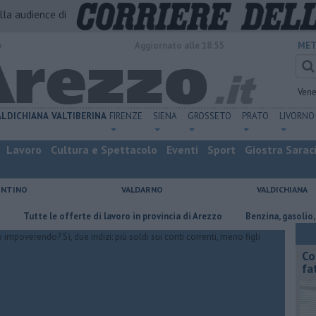
alla audience di
o
Aggiornato alle 18:55
MET
Vene
ALDICHIANA
VALTIBERINA
FIRENZE
SIENA
GROSSETO
PRATO
LIVORNO
Lavoro
Cultura e Spettacolo
Eventi
Sport
Giostra Sarac
ENTINO
VALDARNO
VALDICHIANA
Tutte le offerte di lavoro in provincia di Arezzo
​Benzina, gasolio, gpl, 
Co
fa