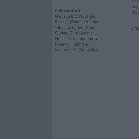
Opi
Imp
Collaboratori
Pro
Marcella Bitozzi, Sergio
Braccini, Michele Bufalino,
Valentina Caffieri, Linda
CO
Giuliani, Dina Laurenzi,
Monica Nocciolini, Paolo
Nocentini, Gabriele
Santarnecchi, Paola Silvi.