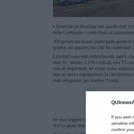
e Battifolle in direzione del casello dell’A/1
della Carbonaia e controllarli accuratament
All'operazione hanno partecipato anche le p
system, un apparecchio che ha controllato 2.1
I risultati sono stati soddisfacenti, tant’è c
state 82, mentre 2.218 i veicoli, con 15 cond
veicoli sequestrati: tre erano senza assicur
non ne aveva regolarizzato la circolazione i
stato sdoganato per eludere l’erario.
QUInewsAr
If you wish 
Se vuoi leggere le notizie principali della T
sensitive in
Arriva gratis tutti i giorni alle 20:00 dirett
confirm you