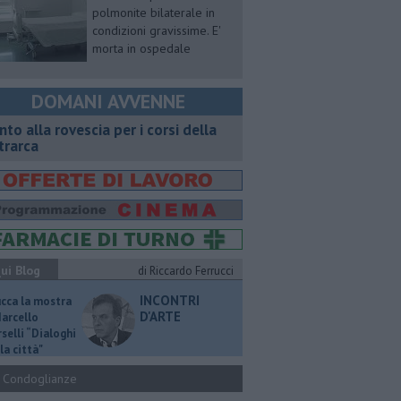
polmonite bilaterale in
condizioni gravissime. E'
morta in ospedale
DOMANI AVVENNE
onto alla rovescia per i corsi della
trarca
ui Blog
di Riccardo Ferrucci
INCONTRI
ucca la mostra
D'ARTE
Marcello
selli “Dialoghi
la città"
Condoglianze