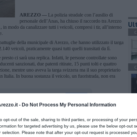
AREZZO —
La polizia stradale con l’ausilio di
personale dell’Anas, ha chiuso il raccordo tra Arezzo
Ult
, in modo da canalizzare tutti i veicoli, compresi i tir, all’interno
C
e.
attuglie della municipale di Arezzo, che hanno utilizzato il targa
40 veicoli, praticamente quasi tutti quelli transitati da lì.
he presto ci sarà una replica. Infatti, le persone controllate sono
ucenti sanzionati, due patenti ritirate, 15 punti tolti e quattro
C
azione, mentre uno aveva la targa svizzera ma il suo proprietario
n Italia. In buona sostanza il veicolo, un fuoristrada, non era
A
ezzo.it -
Do Not Process My Personal Information
to opt-out of the sale, sharing to third parties, or processing of your per
oscana iscriviti alla
Newsletter QUInews - ToscanaMedia.
formation for targeted advertising by us, please use the below opt-out s
amente nella tua casella di posta.
r selection. Please note that after your opt-out request is processed y