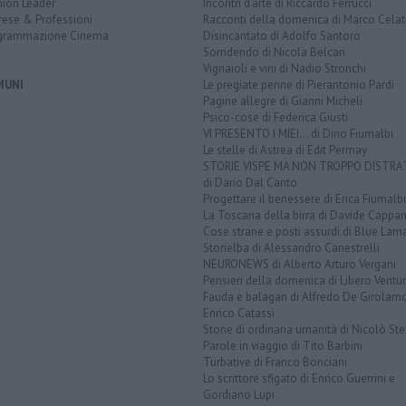
nion Leader
Incontri d'arte di Riccardo Ferrucci
rese & Professioni
Racconti della domenica di Marco Celat
grammazione Cinema
Disincantato di Adolfo Santoro
Sorridendo di Nicola Belcari
Vignaioli e vini di Nadio Stronchi
MUNI
Le pregiate penne di Pierantonio Pardi
Pagine allegre di Gianni Micheli
Psico-cose di Federica Giusti
VI PRESENTO I MIEI... di Dino Fiumalbi
Le stelle di Astrea di Edit Permay
STORIE VISPE MA NON TROPPO DISTR
di Dario Dal Canto
Progettare il benessere di Erica Fiumalbi
La Toscana della birra di Davide Cappan
Cose strane e posti assurdi di Blue Lam
Storielba di Alessandro Canestrelli
NEURONEWS di Alberto Arturo Vergani
Pensieri della domenica di Libero Ventur
Fauda e balagan di Alfredo De Girolam
Enrico Catassi
Storie di ordinaria umanità di Nicolò Ste
Parole in viaggio di Tito Barbini
Turbative di Franco Bonciani
Lo scrittore sfigato di Enrico Guerrini e
Gordiano Lupi