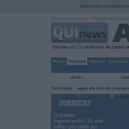
Questo sito contribuisce 
QUI
quotidiano online.
Percorso semplificat
TOSCANA
AREZZO
CASENTINO
VALDARNO
V
Home
Cronaca
Politica
Attualità
AREZZO
CAS
ha fatta
Nascosta in un bar per sfuggire alla furia del compagno
Tutti i titoli:
​
Ci stiamo
impoverendo? Sì, due
indizi: più soldi sui