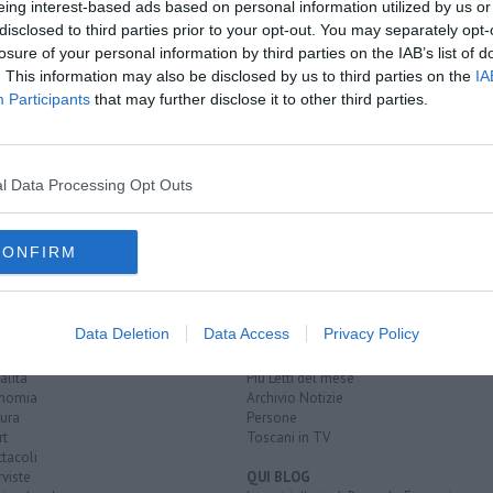
A
eing interest-based ads based on personal information utilized by us or
disclosed to third parties prior to your opt-out. You may separately opt-
losure of your personal information by third parties on the IAB’s list of
. This information may also be disclosed by us to third parties on the
IA
Participants
that may further disclose it to other third parties.
a e fugge
mpi record
l Data Processing Opt Outs
s
targhe automobilistiche
targa
svizzera
italia
fuoristrada
CONFIRM
EGORIE
RUBRICHE
Data Deletion
Data Access
Privacy Policy
naca
Le notizie di oggi
tica
Più Letti della settimana
alità
Più Letti del mese
nomia
Archivio Notizie
ura
Persone
rt
Toscani in TV
tacoli
rviste
QUI BLOG