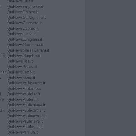
QuiNewsElba.it
i
QuiNewsEmpolese.it
QuiNewsFirenze.it
QuiNewsGarfagnana.it
QuiNewsGrosseto.it
QuiNewsLivorno.it
QuiNewsLucca.it
QuiNewsLunigiana.it
QuiNewsMaremma.it
QuiNewsMassaCarrara.it
ATTE
QuiNewsMugello.it
QuiNewsPisa.it
QuiNewsPistoia.it
nari
QuiNewsPrato.it
a
QuiNewsSiena.it
QuiNewsValbisenzio.it
QuiNewsValdarno.it
i
QuiNewsValdelsa.it
o e
QuiNewsValdera.it
QuiNewsValdichiana.it
lla
QuiNewsValdicornia.it
QuiNewsValdinievole.it
QuiNewsValdisieve.it
QuiNewsValtiberina.it
QuiNewsVersilia.it