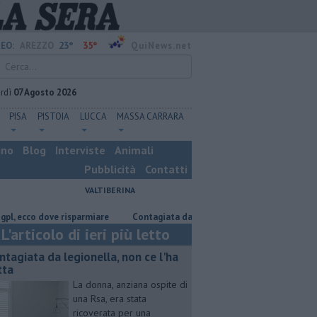
23°
35°
EO:
AREZZO
QuiNews.net
rdì
07 Agosto 2026
PISA
PISTOIA
LUCCA
MASSA CARRARA
ino
Blog
Interviste
Animali
Pubblicità
Contatti
VALTIBERINA
ecco dove risparmiare
Contagiata da legionella, non ce l'ha fatta
Na
L'articolo di ieri più letto
ntagiata da legionella, non ce l'ha
tta
La donna, anziana ospite di
una Rsa, era stata
ricoverata per una