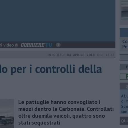
​C
Pe
MERCOLEDÌ
04 APRILE 2018
ORE 16:32
o per i controlli della
Q
A L
Le pattuglie hanno convogliato i
di 
Scar
mezzi dentro la Carbonaia. Controllati
con 
oltre duemila veicoli, quattro sono
QUI
stati sequestrati