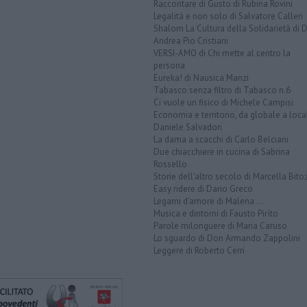
Raccontare di Gusto di Rubina Rovini
Legalità e non solo di Salvatore Calleri
Shalom La Cultura della Solidarietà di 
Andrea Pio Cristiani
VERSI-AMO di Chi mette al centro la
persona
Eureka! di Nausica Manzi
Tabasco senza filtro di Tabasco n.6
Ci vuole un fisico di Michele Campisi
Economia e territorio, da globale a loca
Daniele Salvadori
La dama a scacchi di Carlo Belciani
Due chiacchiere in cucina di Sabrina
Rossello
Storie dell'altro secolo di Marcella Bito
Easy ridere di Dario Greco
Legami d'amore di Malena ...
Musica e dintorni di Fausto Pirìto
Parole milonguere di Maria Caruso
Lo sguardo di Don Armando Zappolini
Leggere di Roberto Cerri