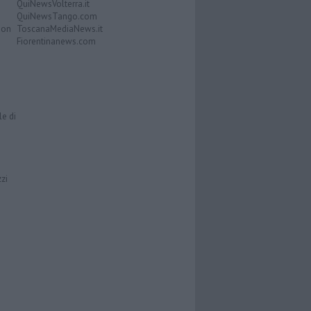
QuiNewsVolterra.it
QuiNewsTango.com
Don
ToscanaMediaNews.it
Fiorentinanews.com
le di
zzi