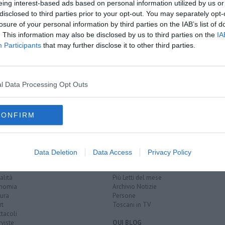
eing interest-based ads based on personal information utilized by us or
disclosed to third parties prior to your opt-out. You may separately opt-
oscana iscriviti alla
Newsletter QUInews - ToscanaMedia.
losure of your personal information by third parties on the IAB’s list of
amente nella tua casella di posta.
. This information may also be disclosed by us to third parties on the
IA
Participants
that may further disclose it to other third parties.
l Data Processing Opt Outs
ot machine
carabinieri
europa
euro
CONFIRM
EGORIE
RUBRICHE
Data Deletion
Data Access
Privacy Policy
naca
Le notizie di oggi
tica
Più Letti della settimana
alità
Più Letti del mese
nomia
Archivio Notizie
ura
Persone
rt
Toscani in TV
tacoli
rviste
QUI BLOG