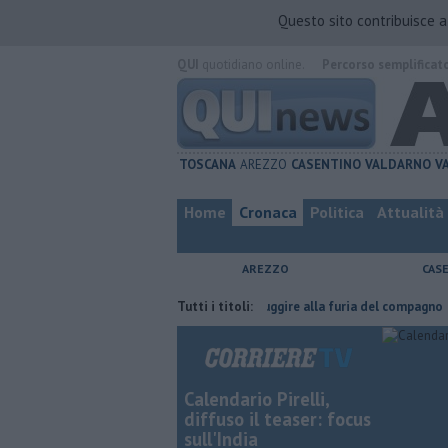
Questo sito contribuisce 
QUI
quotidiano online.
Percorso semplificat
TOSCANA
AREZZO
CASENTINO
VALDARNO
V
Home
Cronaca
Politica
Attualità
AREZZO
CAS
ha fatta
Nascosta in un bar per sfuggire alla furia del compagno
Tutti i titoli:
​
Calendario Pirelli,
diffuso il teaser: focus
sull'India