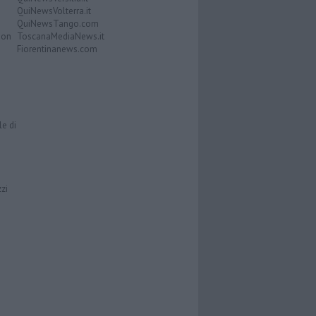
QuiNewsVolterra.it
QuiNewsTango.com
Don
ToscanaMediaNews.it
Fiorentinanews.com
le di
zzi