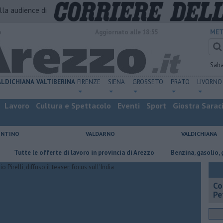
alla audience di
o
Aggiornato alle 18:55
MET
Sab
ALDICHIANA
VALTIBERINA
FIRENZE
SIENA
GROSSETO
PRATO
LIVORNO
Lavoro
Cultura e Spettacolo
Eventi
Sport
Giostra Sarac
ENTINO
VALDARNO
VALDICHIANA
Tutte le offerte di lavoro in provincia di Arezzo
​Benzina, gasolio, gpl, e
​C
Pe