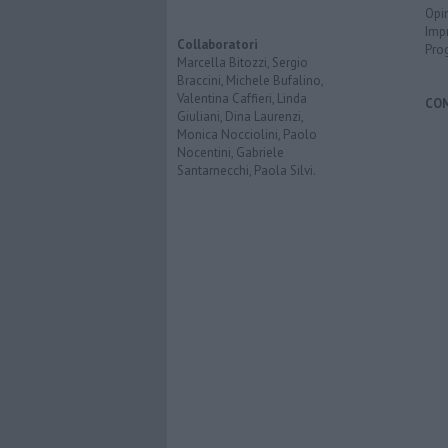
Opi
Imp
Collaboratori
Pro
Marcella Bitozzi, Sergio
Braccini, Michele Bufalino,
Valentina Caffieri, Linda
CO
Giuliani, Dina Laurenzi,
Monica Nocciolini, Paolo
Nocentini, Gabriele
Santarnecchi, Paola Silvi.