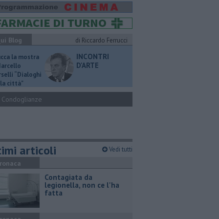
ui Blog
di Riccardo Ferrucci
INCONTRI
ucca la mostra
D'ARTE
Marcello
selli “Dialoghi
la città"
Condoglianze
imi articoli
Vedi tutti
ronaca
Contagiata da
legionella, non ce l'ha
fatta