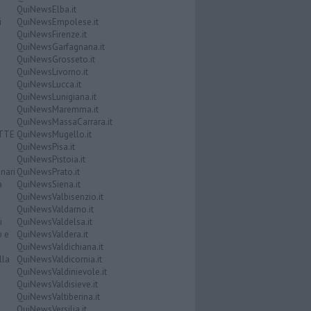
QuiNewsElba.it
i
QuiNewsEmpolese.it
QuiNewsFirenze.it
QuiNewsGarfagnana.it
QuiNewsGrosseto.it
QuiNewsLivorno.it
QuiNewsLucca.it
QuiNewsLunigiana.it
QuiNewsMaremma.it
QuiNewsMassaCarrara.it
ATTE
QuiNewsMugello.it
QuiNewsPisa.it
QuiNewsPistoia.it
nari
QuiNewsPrato.it
a
QuiNewsSiena.it
QuiNewsValbisenzio.it
QuiNewsValdarno.it
i
QuiNewsValdelsa.it
o e
QuiNewsValdera.it
QuiNewsValdichiana.it
lla
QuiNewsValdicornia.it
QuiNewsValdinievole.it
QuiNewsValdisieve.it
QuiNewsValtiberina.it
QuiNewsVersilia.it