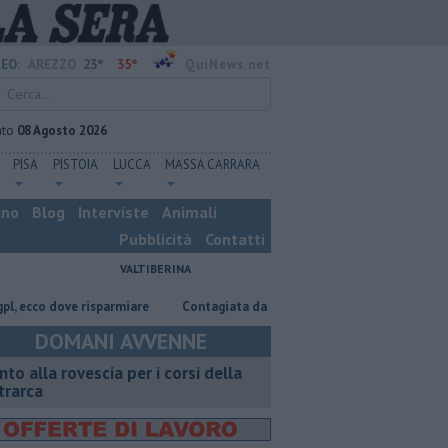
23°
35°
EO:
AREZZO
QuiNews.net
ato
08 Agosto 2026
PISA
PISTOIA
LUCCA
MASSA CARRARA
ino
Blog
Interviste
Animali
Pubblicità
Contatti
VALTIBERINA
cco dove risparmiare
Contagiata da legionella, non ce l'ha fatta
Nas
DOMANI AVVENNE
onto alla rovescia per i corsi della
trarca