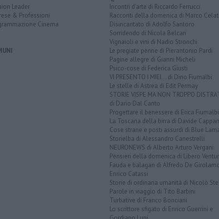
nion Leader
Incontri d'arte di Riccardo Ferrucci
rese & Professioni
Racconti della domenica di Marco Celat
grammazione Cinema
Disincantato di Adolfo Santoro
Sorridendo di Nicola Belcari
Vignaioli e vini di Nadio Stronchi
MUNI
Le pregiate penne di Pierantonio Pardi
Pagine allegre di Gianni Micheli
Psico-cose di Federica Giusti
VI PRESENTO I MIEI... di Dino Fiumalbi
Le stelle di Astrea di Edit Permay
STORIE VISPE MA NON TROPPO DISTR
di Dario Dal Canto
Progettare il benessere di Erica Fiumalbi
La Toscana della birra di Davide Cappan
Cose strane e posti assurdi di Blue Lam
Storielba di Alessandro Canestrelli
NEURONEWS di Alberto Arturo Vergani
Pensieri della domenica di Libero Ventur
Fauda e balagan di Alfredo De Girolam
Enrico Catassi
Storie di ordinaria umanità di Nicolò Ste
Parole in viaggio di Tito Barbini
Turbative di Franco Bonciani
Lo scrittore sfigato di Enrico Guerrini e
Gordiano Lupi