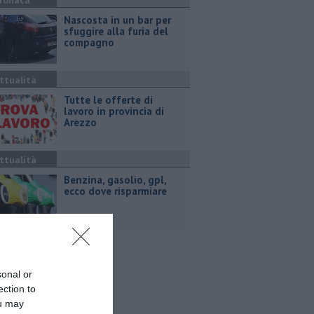
ronaca
Nascosta in un bar per
sfuggire alla furia del
compagno
ttualità
​Tutte le offerte di
lavoro in provincia di
Arezzo
ttualità
​Benzina, gasolio, gpl,
ecco dove risparmiare
sonal or
ection to
ou may