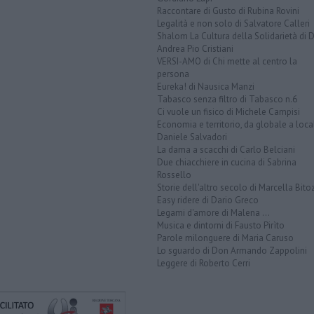
Raccontare di Gusto di Rubina Rovini
Legalità e non solo di Salvatore Calleri
Shalom La Cultura della Solidarietà di 
Andrea Pio Cristiani
VERSI-AMO di Chi mette al centro la
persona
Eureka! di Nausica Manzi
Tabasco senza filtro di Tabasco n.6
Ci vuole un fisico di Michele Campisi
Economia e territorio, da globale a loca
Daniele Salvadori
La dama a scacchi di Carlo Belciani
Due chiacchiere in cucina di Sabrina
Rossello
Storie dell'altro secolo di Marcella Bito
Easy ridere di Dario Greco
Legami d'amore di Malena ...
Musica e dintorni di Fausto Pirìto
Parole milonguere di Maria Caruso
Lo sguardo di Don Armando Zappolini
Leggere di Roberto Cerri