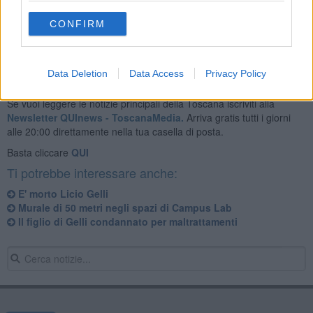
Settanta,
acquistandola dall'imprenditore Lebole
.
CONFIRM
Data Deletion
Data Access
Privacy Policy
Se vuoi leggere le notizie principali della Toscana iscriviti alla
Newsletter QUInews - ToscanaMedia.
Arriva gratis tutti i giorni
alle 20:00 direttamente nella tua casella di posta.
Basta cliccare
QUI
Ti potrebbe interessare anche:
E' morto Licio Gelli
Murale di 50 metri negli spazi di Campus Lab
Il figlio di Gelli condannato per maltrattamenti