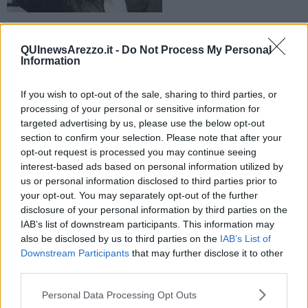
La salma dell'ex maestro venerabile della Loggia P2 è stata
esposta poco dopo le 10, nella sede della Misericordia in via
QUInewsArezzo.it -
Do Not Process My Personal
Garibaldi
Information
If you wish to opt-out of the sale, sharing to third parties, or
processing of your personal or sensitive information for
targeted advertising by us, please use the below opt-out
section to confirm your selection. Please note that after your
AREZZO —
Gelli sarà tumulato nella cappella di famiglia
nel
opt-out request is processed you may continue seeing
cimitero monumentale della Misericordia di Pistoia, dove già riposa
interest-based ads based on personal information utilized by
la
prima moglie, Wanda
.
us or personal information disclosed to third parties prior to
In anni recenti, Gelli si era risposato
con Gabriella Vasile,
al
your opt-out. You may separately opt-out of the further
capezzale al momento del decesso.
Gelli era molto legato a
disclosure of your personal information by third parties on the
Pistoia
: all'Archivio di Stato della sua città natale aveva donato una
IAB’s list of downstream participants. This information may
gran quantità di suoi documenti privati.
also be disclosed by us to third parties on the
IAB’s List of
Downstream Participants
that may further disclose it to other
third parties.
La salma è stata trasferita nel
centro della città di Arezzo da Villa
Personal Data Processing Opt Outs
Wanda
, la residenza dove è morto e nella quale si stabilì negli anni