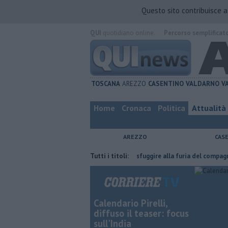
Questo sito contribuisce 
QUI
quotidiano online.
Percorso semplificat
TOSCANA
AREZZO
CASENTINO
VALDARNO
V
Home
Cronaca
Politica
Attualità
AREZZO
CAS
l'ha fatta
Nascosta in un bar per sfuggire alla furia del compagno
Tutti i titoli:
Calendario Pirelli,
diffuso il teaser: focus
sull'India