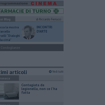
ui Blog
di Riccardo Ferrucci
INCONTRI
ucca la mostra
D'ARTE
Marcello
selli “Dialoghi
la città"
Condoglianze
imi articoli
Vedi tutti
ronaca
Contagiata da
legionella, non ce l'ha
fatta