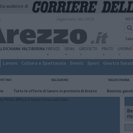
alla audience di
o
Aggiornato alle 18:55
MET
Sab
ALDICHIANA
VALTIBERINA
FIRENZE
SIENA
GROSSETO
PRATO
LIVORNO
Lavoro
Cultura e Spettacolo
Eventi
Sport
Giostra Sarac
ENTINO
VALDARNO
VALDICHIANA
​Tutte le offerte di lavoro in provincia di Arezzo
​Benzina, gasolio, gpl,
​B
ri