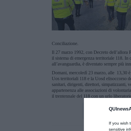
Conciliazione.
Il 27 marzo 1992, con Decreto dell’allora 
il sistema di emergenza territoriale 118. In 
all’avanguardia, è diventato sempre più in
Domani, mercoledì 23 marzo, alle 13,30 è i
Uos territoriali 118 e la Uosd elisoccorso d
sanitari, dirigenti, direttori, simpatizzanti, v
appartenenza alle associazioni di volontari
il trentennale del 118 con un urlo liberator
QUInewsAr
If you wish 
sensitive in