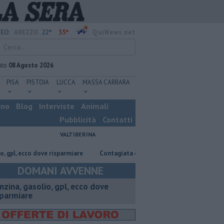
22°
35°
EO:
AREZZO
QuiNews.net
ato
08 Agosto 2026
PISA
PISTOIA
LUCCA
MASSA CARRARA
ino
Blog
Interviste
Animali
Pubblicità
Contatti
VALTIBERINA
 ecco dove risparmiare
Contagiata da legionella, non ce l'ha fatta
N
DOMANI AVVENNE
enzina, gasolio, gpl, ecco dove
sparmiare