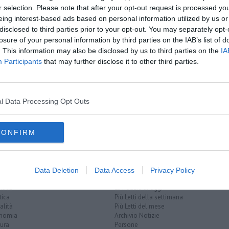
oscana iscriviti alla
Newsletter QUInews - ToscanaMedia.
r selection. Please note that after your opt-out request is processed y
amente nella tua casella di posta.
eing interest-based ads based on personal information utilized by us or
disclosed to third parties prior to your opt-out. You may separately opt-
losure of your personal information by third parties on the IAB’s list of
. This information may also be disclosed by us to third parties on the
IA
Participants
that may further disclose it to other third parties.
l 118
il 16enne
e lavora
l Data Processing Opt Outs
iliazione
francesco cossiga
elisoccorso
CONFIRM
Data Deletion
Data Access
Privacy Policy
EGORIE
RUBRICHE
naca
Le notizie di oggi
tica
Più Letti della settimana
alità
Più Letti del mese
nomia
Archivio Notizie
ura
Persone