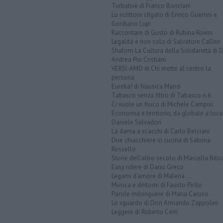
Turbative di Franco Bonciani
Lo scrittore sfigato di Enrico Guerrini e
Gordiano Lupi
Raccontare di Gusto di Rubina Rovini
Legalità e non solo di Salvatore Calleri
Shalom La Cultura della Solidarietà di 
Andrea Pio Cristiani
VERSI-AMO di Chi mette al centro la
persona
Eureka! di Nausica Manzi
Tabasco senza filtro di Tabasco n.6
Ci vuole un fisico di Michele Campisi
Economia e territorio, da globale a loca
Daniele Salvadori
La dama a scacchi di Carlo Belciani
Due chiacchiere in cucina di Sabrina
Rossello
Storie dell'altro secolo di Marcella Bito
Easy ridere di Dario Greco
Legami d'amore di Malena ...
Musica e dintorni di Fausto Pirìto
Parole milonguere di Maria Caruso
Lo sguardo di Don Armando Zappolini
Leggere di Roberto Cerri