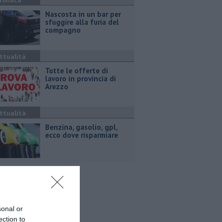
ronaca
Nascosta in un bar per
sfuggire alla furia del
compagno
ttualità
​Tutte le offerte di
lavoro in provincia di
Arezzo
ttualità
​Benzina, gasolio, gpl,
ecco dove risparmiare
sonal or
ection to