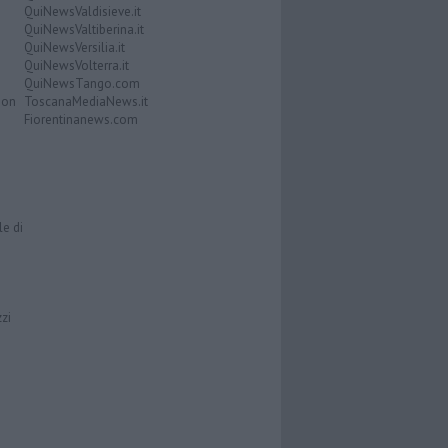
QuiNewsValdisieve.it
QuiNewsValtiberina.it
QuiNewsVersilia.it
QuiNewsVolterra.it
QuiNewsTango.com
Don
ToscanaMediaNews.it
Fiorentinanews.com
le di
zzi