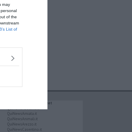
ou may
 personal
out of the
 downstream
B’s List of
IL NETWORK QuiNews.net
QuiNewsAbetone.it
QuiNewsAmiata.it
QuiNewsAnimali.it
QuiNewsArezzo.it
QuiNewsCasentino.it