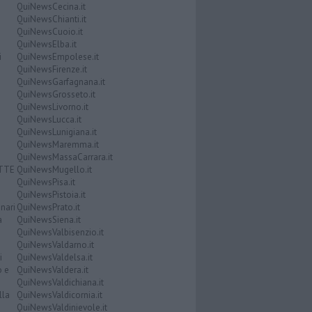
QuiNewsCecina.it
QuiNewsChianti.it
QuiNewsCuoio.it
QuiNewsElba.it
i
QuiNewsEmpolese.it
QuiNewsFirenze.it
QuiNewsGarfagnana.it
QuiNewsGrosseto.it
QuiNewsLivorno.it
QuiNewsLucca.it
QuiNewsLunigiana.it
QuiNewsMaremma.it
QuiNewsMassaCarrara.it
ATTE
QuiNewsMugello.it
QuiNewsPisa.it
QuiNewsPistoia.it
nari
QuiNewsPrato.it
a
QuiNewsSiena.it
QuiNewsValbisenzio.it
QuiNewsValdarno.it
i
QuiNewsValdelsa.it
o e
QuiNewsValdera.it
QuiNewsValdichiana.it
lla
QuiNewsValdicornia.it
QuiNewsValdinievole.it