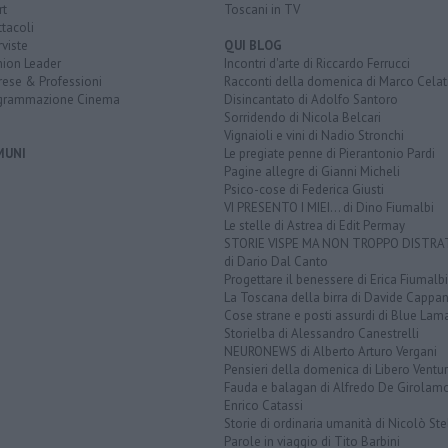
rt
Toscani in TV
tacoli
rviste
QUI BLOG
nion Leader
Incontri d'arte di Riccardo Ferrucci
rese & Professioni
Racconti della domenica di Marco Celat
grammazione Cinema
Disincantato di Adolfo Santoro
Sorridendo di Nicola Belcari
Vignaioli e vini di Nadio Stronchi
MUNI
Le pregiate penne di Pierantonio Pardi
Pagine allegre di Gianni Micheli
Psico-cose di Federica Giusti
VI PRESENTO I MIEI... di Dino Fiumalbi
Le stelle di Astrea di Edit Permay
STORIE VISPE MA NON TROPPO DISTR
di Dario Dal Canto
Progettare il benessere di Erica Fiumalbi
La Toscana della birra di Davide Cappan
Cose strane e posti assurdi di Blue Lam
Storielba di Alessandro Canestrelli
NEURONEWS di Alberto Arturo Vergani
Pensieri della domenica di Libero Ventur
Fauda e balagan di Alfredo De Girolam
Enrico Catassi
Storie di ordinaria umanità di Nicolò Ste
Parole in viaggio di Tito Barbini