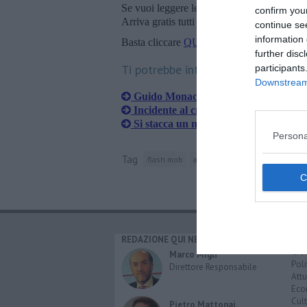
Se vuoi leggere le notizie principali della T
confirm you
Arriva gratis tutti i giorni alle 20:00 dirett
continue se
information 
Basta cliccare
QUI
further disc
Ti potrebbe interessare anche:
participants
Downstream 
Guido Monaco "in blu" per onorare i
Incidente al crossodromo, sta meglio 
Si stacca un masso e lo colpisce mentr
Persona
Tag
flash mob
arezzo
roma
via della conc
REDAZIONE QUI NEWS
CAT
Cro
Marco Migli
Poli
Direttore Responsabile
Attu
Eco
Cult
Pietro Mattonai