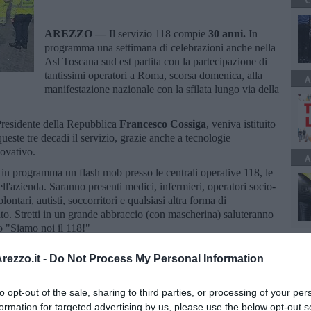
C
AREZZO —
Il servizio 118 compie
30 anni.
In
programma una settimana di celebrazioni anche nella
Asl Toscana sud est partita con la partecipazione di
tantissimi operatori a Roma, scorsa domenica, alla
A
manifestazione nazionale con la sfilata lungo via della
Presidente della Repubblica
Francesco Cossiga
, veniva istituito
queste tre decadi il servizio, grazie anche a tecnologie
novativo.
A
n programma un flash mob presso le centrali operative 118, le
ell'azienda. Saranno presenti medici, infermieri, operatori socio-
olontari, autisti, soccorritori e qualsiasi altra forma di
ato. Stretti in un grande abbraccio (con mascherina) saluteranno
io "Siamo noi il 118!"
ezzo.it -
Do Not Process My Personal Information
to opt-out of the sale, sharing to third parties, or processing of your per
formation for targeted advertising by us, please use the below opt-out s