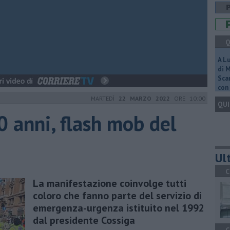
Q
A L
di 
Scar
con 
MARTEDÌ
22 MARZO 2022
ORE 10:00
QUI
0 anni, flash mob del
Ult
C
La manifestazione coinvolge tutti
coloro che fanno parte del servizio di
emergenza-urgenza istituito nel 1992
dal presidente Cossiga